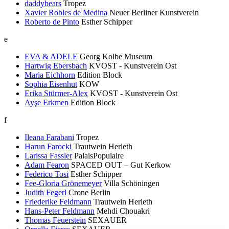
daddybears
Tropez
Xavier Robles de Medina
Neuer Berliner Kunstverein
Roberto de Pinto
Esther Schipper
e
EVA & ADELE
Georg Kolbe Museum
Hartwig Ebersbach
KVOST - Kunstverein Ost
Maria Eichhorn
Edition Block
Sophia Eisenhut
KOW
Erika Stürmer-Alex
KVOST - Kunstverein Ost
Ayşe Erkmen
Edition Block
f
Ileana Farabani
Tropez
Harun Farocki
Trautwein Herleth
Larissa Fassler
PalaisPopulaire
Adam Fearon
SPACED OUT – Gut Kerkow
Federico Tosi
Esther Schipper
Fee-Gloria Grönemeyer
Villa Schöningen
Judith Fegerl
Crone Berlin
Friederike Feldmann
Trautwein Herleth
Hans-Peter Feldmann
Mehdi Chouakri
Thomas Feuerstein
SEXAUER