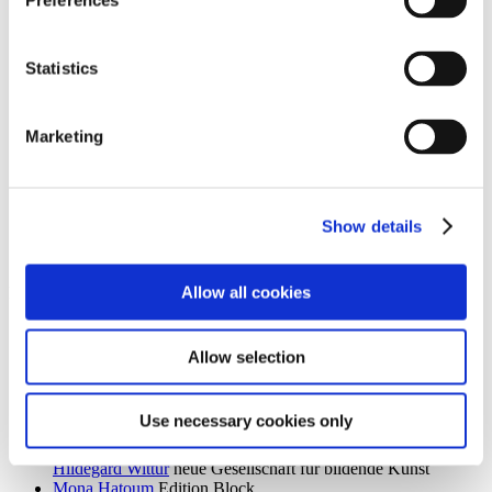
Preferences
Ingrid Goltzsche-Schwarz
Schloss Biesdorf
Dieter Goltzsche
KVOST - Kunstverein Ost
Monika Grabuschnigg
SPACED OUT – Gut Kerkow
Statistics
Isabelle Graeff
SEXAUER
René Graetz
Schloss Biesdorf
Susanne Grau
Kunstbrücke am Wildenbruch
Marketing
Martin Groß
Villa Schöningen
Karolina Grywnowicz
Kunstraum Kreuzberg/Bethanien
Carla Guagliardi
Sammlung Hoffmann
Shilpa Gupta
Hamburger Bahnhof – Nationalgalerie der
Gegenwart
Show details
Renate Göritz
KVOST - Kunstverein Ost
Günter Umberg, Stanley Whitney
Galerie Nordenhake
Allow all cookies
h
Robert Haas
Haus am Waldsee
Marcia Hafif
Galerie Nordenhake
Allow selection
Trulee Hall
Villa Schöningen
Richard Hamilton
Edition Block
Barbara Hammer
Villa Schöningen
Use necessary cookies only
Hans Ticha
KVOST - Kunstverein Ost
Harald Krainer, Lutz Marx, Herbert Meyer, Veronika Patzuda,
Hildegard Wittur
neue Gesellschaft für bildende Kunst
Mona Hatoum
Edition Block