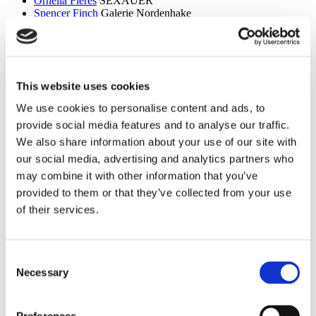
Ornella Fieres
SEXAUER
Spencer Finch
Galerie Nordenhake
Dan Flavin
Sammlung Hoffmann
Itchi Fleischer
Kunstbrücke am Wildenbruch
Sylvie Fleury
Crone Berlin
Flo Maak
NADAN
Ceal Floyer
Edition Block
This website uses cookies
Esther Forse
Villa Schöningen
Friedrich Thieme
Villa Schöningen
We use cookies to personalise content and ads, to
Asana Fujikawa
Galerie Friese
provide social media features and to analyse our traffic.
Paul Fägerskiöld
Galerie Nordenhake
Wieland Förster
Schloss Biesdorf
We also share information about your use of our site with
our social media, advertising and analytics partners who
g
may combine it with other information that you’ve
Meschac Gaba
PalaisPopulaire
provided to them or that they’ve collected from your use
Ellen Gallagher
PalaisPopulaire
of their services.
Isa Genzken
Wehrmuehle Biesenthal
Georges Rousse
Helmut Newton Foundation / Museum für
Fotografie
Bruce Gilden
Fotografiska
Consent
Alexandra Daisy Ginsberg
Villa Schöningen
Necessary
Selection
Fabian Ginsberg
Kienzle Art Foundation
Cristos Gionakos
Galerie Nordenhake
Ben Glas
Kunstbrücke am Wildenbruch
Caterina Gobbi
NADAN