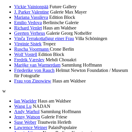
Vickie Vainionpää
Future Gallery
J. Parker Valentine
Galerie Max Mayer
Mariana Vassileva
Edition Block
Emilio Vedova
Berlinische Galerie
Richard Venlet
Haus am Waldsee
Geerten Verheus
Galerie Georg Nothelfer
Vinča Terrakottafigur einer Frau
Villa Schöningen
Virginie Sistek
Tropez
Ruscha Voormann
Crone Berlin
Wolf Vostell
Edition Block
Fredrik Værslev
Mehdi Chouakri
Marijke van Warmerdam
Sammlung Hoffmann
Friederike von Rauch
Helmut Newton Foundation / Museum
für Fotografie
Frau von Zinowiew
Haus am Waldsee
w
Ian Waelder
Haus am Waldsee
Wang Lu
NADAN
Andy Warhol
Sammlung Hoffmann
Jenny Watson
Galerie Friese
Suse Weber
Trautwein Herleth
Lawrence Weiner
PalaisPopulaire