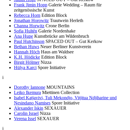
Frank Jimin Hopp
Galerie Wedding – Raum für
zeitgenössische Kunst
Rebecca Horn
Edition Block
Jonathan Horowitz
Trautwein Herleth
Channa Horwitz
Crone Berlin
Sofia Hultén
Galerie Nordenhake
Ana Hupe
Kunstbrücke am Wildenbruch
Paul Hutchinson
SPACED OUT – Gut Kerkow
Bethan Huws
Neuer Berliner Kunstverein
Hannah Höch
Haus am Waldsee
K.H. Hödicke
Edition Block
Birgit Hölmer
Nizza
Hülya Karci
Spore Initiative
i
Dorothy Iannone
MOUNTAINS
Leiko Ikemura
Miettinen Collection
Isabel Katjavivi, Tuli Mekondjo, Vitjitua Ndjiharine und
Nesindano Namises
Spore Initiative
Alexander Iskin
SEXAUER
Carolin Israel
Nizza
Verena Issel
SEXAUER
j