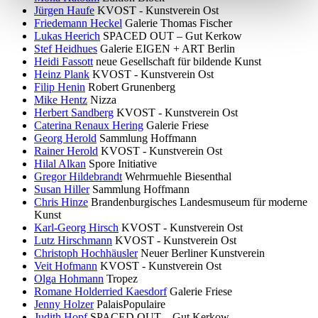
Jürgen Haufe
KVOST - Kunstverein Ost
Friedemann Heckel
Galerie Thomas Fischer
Lukas Heerich
SPACED OUT – Gut Kerkow
Stef Heidhues
Galerie EIGEN + ART Berlin
Heidi Fassott
neue Gesellschaft für bildende Kunst
Heinz Plank
KVOST - Kunstverein Ost
Filip Henin
Robert Grunenberg
Mike Hentz
Nizza
Herbert Sandberg
KVOST - Kunstverein Ost
Caterina Renaux Hering
Galerie Friese
Georg Herold
Sammlung Hoffmann
Rainer Herold
KVOST - Kunstverein Ost
Hilal Alkan
Spore Initiative
Gregor Hildebrandt
Wehrmuehle Biesenthal
Susan Hiller
Sammlung Hoffmann
Chris Hinze
Brandenburgisches Landesmuseum für moderne
Kunst
Karl-Georg Hirsch
KVOST - Kunstverein Ost
Lutz Hirschmann
KVOST - Kunstverein Ost
Christoph Hochhäusler
Neuer Berliner Kunstverein
Veit Hofmann
KVOST - Kunstverein Ost
Olga Hohmann
Tropez
Romane Holderried Kaesdorf
Galerie Friese
Jenny Holzer
PalaisPopulaire
Judith Hopf
SPACED OUT – Gut Kerkow