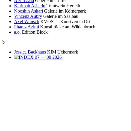
Arvin Arta
Galerie im Turm
Karimah Ashadu
Trautwein Herleth
Nooshin Askari
Galerie im Körnerpark
Vinzenz Aubry
Galerie im Saalbau
Axel Wunsch
KVOST - Kunstverein Ost
Pharaz Azimi
Kunstbrücke am Wildenbruch
a.o.
Edition Block
b
Jessica Backhaus
KIM Uckermark