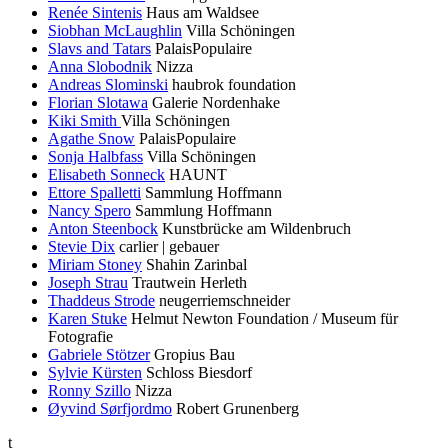
Renée Sintenis
Haus am Waldsee
Siobhan McLaughlin
Villa Schöningen
Slavs and Tatars
PalaisPopulaire
Anna Slobodnik
Nizza
Andreas Slominski
haubrok foundation
Florian Slotawa
Galerie Nordenhake
Kiki Smith
Villa Schöningen
Agathe Snow
PalaisPopulaire
Sonja Halbfass
Villa Schöningen
Elisabeth Sonneck
HAUNT
Ettore Spalletti
Sammlung Hoffmann
Nancy Spero
Sammlung Hoffmann
Anton Steenbock
Kunstbrücke am Wildenbruch
Stevie Dix
carlier | gebauer
Miriam Stoney
Shahin Zarinbal
Joseph Strau
Trautwein Herleth
Thaddeus Strode
neugerriemschneider
Karen Stuke
Helmut Newton Foundation / Museum für
Fotografie
Gabriele Stötzer
Gropius Bau
Sylvie Kürsten
Schloss Biesdorf
Ronny Szillo
Nizza
Øyvind Sørfjordmo
Robert Grunenberg
t