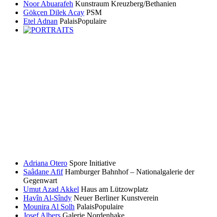
Noor Abuarafeh
Kunstraum Kreuzberg/Bethanien
Gökçen Dilek Acay
PSM
Etel Adnan
PalaisPopulaire
Adriana Otero
Spore Initiative
Saâdane Afif
Hamburger Bahnhof – Nationalgalerie der
Gegenwart
Umut Azad Akkel
Haus am Lützowplatz
Havîn Al-Sîndy
Neuer Berliner Kunstverein
Mounira Al Solh
PalaisPopulaire
Josef Albers
Galerie Nordenhake