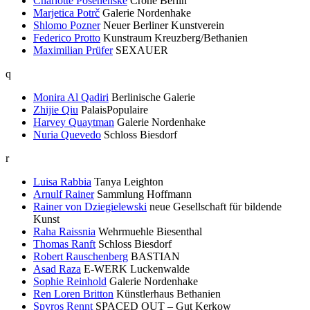
Charlotte Posenenske
Crone Berlin
Marjetica Potrč
Galerie Nordenhake
Shlomo Pozner
Neuer Berliner Kunstverein
Federico Protto
Kunstraum Kreuzberg/Bethanien
Maximilian Prüfer
SEXAUER
q
Monira Al Qadiri
Berlinische Galerie
Zhijie Qiu
PalaisPopulaire
Harvey Quaytman
Galerie Nordenhake
Nuria Quevedo
Schloss Biesdorf
r
Luisa Rabbia
Tanya Leighton
Arnulf Rainer
Sammlung Hoffmann
Rainer von Dziegielewski
neue Gesellschaft für bildende
Kunst
Raha Raissnia
Wehrmuehle Biesenthal
Thomas Ranft
Schloss Biesdorf
Robert Rauschenberg
BASTIAN
Asad Raza
E-WERK Luckenwalde
Sophie Reinhold
Galerie Nordenhake
Ren Loren Britton
Künstlerhaus Bethanien
Spyros Rennt
SPACED OUT – Gut Kerkow