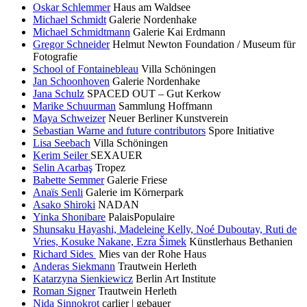
Oskar Schlemmer
Haus am Waldsee
Michael Schmidt
Galerie Nordenhake
Michael Schmidtmann
Galerie Kai Erdmann
Gregor Schneider
Helmut Newton Foundation / Museum für
Fotografie
School of Fontainebleau
Villa Schöningen
Jan Schoonhoven
Galerie Nordenhake
Jana Schulz
SPACED OUT – Gut Kerkow
Marike Schuurman
Sammlung Hoffmann
Maya Schweizer
Neuer Berliner Kunstverein
Sebastian Warne and future contributors
Spore Initiative
Lisa Seebach
Villa Schöningen
Kerim Seiler
SEXAUER
Selin Acarbaş
Tropez
Babette Semmer
Galerie Friese
Anaïs Senli
Galerie im Körnerpark
Asako Shiroki
NADAN
Yinka Shonibare
PalaisPopulaire
Shunsaku Hayashi, Madeleine Kelly, Noé Duboutay, Ruti de
Vries, Kosuke Nakane, Ezra Šimek
Künstlerhaus Bethanien
Richard Sides
Mies van der Rohe Haus
Anderas Siekmann
Trautwein Herleth
Katarzyna Sienkiewicz
Berlin Art Institute
Roman Signer
Trautwein Herleth
Nida Sinnokrot
carlier | gebauer