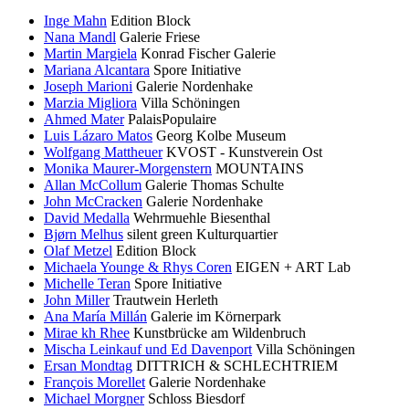
Inge Mahn
Edition Block
Nana Mandl
Galerie Friese
Martin Margiela
Konrad Fischer Galerie
Mariana Alcantara
Spore Initiative
Joseph Marioni
Galerie Nordenhake
Marzia Migliora
Villa Schöningen
Ahmed Mater
PalaisPopulaire
Luis Lázaro Matos
Georg Kolbe Museum
Wolfgang Mattheuer
KVOST - Kunstverein Ost
Monika Maurer-Morgenstern
MOUNTAINS
Allan McCollum
Galerie Thomas Schulte
John McCracken
Galerie Nordenhake
David Medalla
Wehrmuehle Biesenthal
Bjørn Melhus
silent green Kulturquartier
Olaf Metzel
Edition Block
Michaela Younge & Rhys Coren
EIGEN + ART Lab
Michelle Teran
Spore Initiative
John Miller
Trautwein Herleth
Ana María Millán
Galerie im Körnerpark
Mirae kh Rhee
Kunstbrücke am Wildenbruch
Mischa Leinkauf und Ed Davenport
Villa Schöningen
Ersan Mondtag
DITTRICH & SCHLECHTRIEM
François Morellet
Galerie Nordenhake
Michael Morgner
Schloss Biesdorf