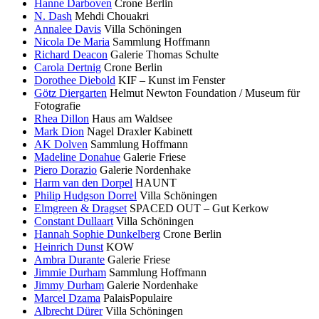
Hanne Darboven
Crone Berlin
N. Dash
Mehdi Chouakri
Annalee Davis
Villa Schöningen
Nicola De Maria
Sammlung Hoffmann
Richard Deacon
Galerie Thomas Schulte
Carola Dertnig
Crone Berlin
Dorothee Diebold
KIF – Kunst im Fenster
Götz Diergarten
Helmut Newton Foundation / Museum für
Fotografie
Rhea Dillon
Haus am Waldsee
Mark Dion
Nagel Draxler Kabinett
AK Dolven
Sammlung Hoffmann
Madeline Donahue
Galerie Friese
Piero Dorazio
Galerie Nordenhake
Harm van den Dorpel
HAUNT
Philip Hudgson Dorrel
Villa Schöningen
Elmgreen & Dragset
SPACED OUT – Gut Kerkow
Constant Dullaart
Villa Schöningen
Hannah Sophie Dunkelberg
Crone Berlin
Heinrich Dunst
KOW
Ambra Durante
Galerie Friese
Jimmie Durham
Sammlung Hoffmann
Jimmy Durham
Galerie Nordenhake
Marcel Dzama
PalaisPopulaire
Albrecht Dürer
Villa Schöningen