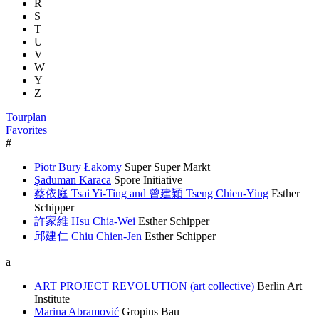
R
S
T
U
V
W
Y
Z
Tourplan
Favorites
#
Piotr Bury Łakomy
Super Super Markt
Şaduman Karaca
Spore Initiative
蔡依庭 Tsai Yi-Ting and 曾建穎 Tseng Chien-Ying
Esther
Schipper
許家維 Hsu Chia-Wei
Esther Schipper
邱建仁 Chiu Chien-Jen
Esther Schipper
a
ART PROJECT REVOLUTION (art collective)
Berlin Art
Institute
Marina Abramović
Gropius Bau