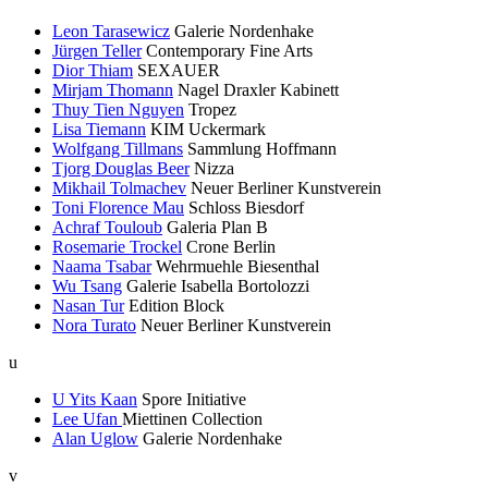
Leon Tarasewicz
Galerie Nordenhake
Jürgen Teller
Contemporary Fine Arts
Dior Thiam
SEXAUER
Mirjam Thomann
Nagel Draxler Kabinett
Thuy Tien Nguyen
Tropez
Lisa Tiemann
KIM Uckermark
Wolfgang Tillmans
Sammlung Hoffmann
Tjorg Douglas Beer
Nizza
Mikhail Tolmachev
Neuer Berliner Kunstverein
Toni Florence Mau
Schloss Biesdorf
Achraf Touloub
Galeria Plan B
Rosemarie Trockel
Crone Berlin
Naama Tsabar
Wehrmuehle Biesenthal
Wu Tsang
Galerie Isabella Bortolozzi
Nasan Tur
Edition Block
Nora Turato
Neuer Berliner Kunstverein
u
U Yits Kaan
Spore Initiative
Lee Ufan
Miettinen Collection
Alan Uglow
Galerie Nordenhake
v