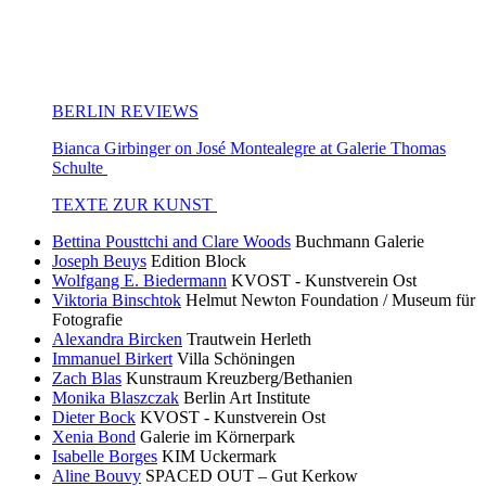
BERLIN REVIEWS
Bianca Girbinger on José Montealegre at Galerie Thomas
Schulte
TEXTE ZUR KUNST
Bettina Pousttchi and Clare Woods
Buchmann Galerie
Joseph Beuys
Edition Block
Wolfgang E. Biedermann
KVOST - Kunstverein Ost
Viktoria Binschtok
Helmut Newton Foundation / Museum für
Fotografie
Alexandra Bircken
Trautwein Herleth
Immanuel Birkert
Villa Schöningen
Zach Blas
Kunstraum Kreuzberg/Bethanien
Monika Blaszczak
Berlin Art Institute
Dieter Bock
KVOST - Kunstverein Ost
Xenia Bond
Galerie im Körnerpark
Isabelle Borges
KIM Uckermark
Aline Bouvy
SPACED OUT – Gut Kerkow