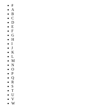
#
A
B
C
D
E
F
G
H
I
J
K
L
M
N
O
P
Q
R
S
T
U
V
W