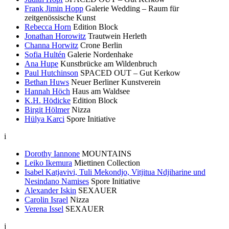
Frank Jimin Hopp
Galerie Wedding – Raum für
zeitgenössische Kunst
Rebecca Horn
Edition Block
Jonathan Horowitz
Trautwein Herleth
Channa Horwitz
Crone Berlin
Sofia Hultén
Galerie Nordenhake
Ana Hupe
Kunstbrücke am Wildenbruch
Paul Hutchinson
SPACED OUT – Gut Kerkow
Bethan Huws
Neuer Berliner Kunstverein
Hannah Höch
Haus am Waldsee
K.H. Hödicke
Edition Block
Birgit Hölmer
Nizza
Hülya Karci
Spore Initiative
i
Dorothy Iannone
MOUNTAINS
Leiko Ikemura
Miettinen Collection
Isabel Katjavivi, Tuli Mekondjo, Vitjitua Ndjiharine und
Nesindano Namises
Spore Initiative
Alexander Iskin
SEXAUER
Carolin Israel
Nizza
Verena Issel
SEXAUER
j