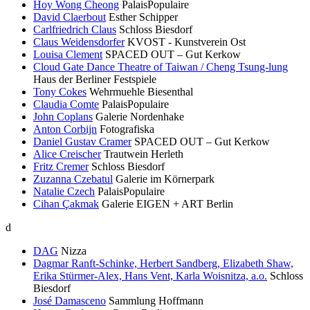
Hoy Wong Cheong
PalaisPopulaire
David Claerbout
Esther Schipper
Carlfriedrich Claus
Schloss Biesdorf
Claus Weidensdorfer
KVOST - Kunstverein Ost
Louisa Clement
SPACED OUT – Gut Kerkow
Cloud Gate Dance Theatre of Taiwan / Cheng Tsung-lung
Haus der Berliner Festspiele
Tony Cokes
Wehrmuehle Biesenthal
Claudia Comte
PalaisPopulaire
John Coplans
Galerie Nordenhake
Anton Corbijn
Fotografiska
Daniel Gustav Cramer
SPACED OUT – Gut Kerkow
Alice Creischer
Trautwein Herleth
Fritz Cremer
Schloss Biesdorf
Zuzanna Czebatul
Galerie im Körnerpark
Natalie Czech
PalaisPopulaire
Cihan Çakmak
Galerie EIGEN + ART Berlin
d
DAG
Nizza
Dagmar Ranft-Schinke, Herbert Sandberg, Elizabeth Shaw,
Erika Stürmer-Alex, Hans Vent, Karla Woisnitza, a.o.
Schloss
Biesdorf
José Damasceno
Sammlung Hoffmann