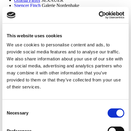
Ornella Fieres
SEXAUER
Spencer Finch
Galerie Nordenhake
Dan Flavin
Sammlung Hoffmann
Itchi Fleischer
Kunstbrücke am Wildenbruch
Sylvie Fleury
Crone Berlin
Flo Maak
NADAN
Ceal Floyer
Edition Block
This website uses cookies
Esther Forse
Villa Schöningen
Friedrich Thieme
Villa Schöningen
We use cookies to personalise content and ads, to
Asana Fujikawa
Galerie Friese
provide social media features and to analyse our traffic.
Paul Fägerskiöld
Galerie Nordenhake
Wieland Förster
Schloss Biesdorf
We also share information about your use of our site with
our social media, advertising and analytics partners who
g
may combine it with other information that you’ve
Meschac Gaba
PalaisPopulaire
provided to them or that they’ve collected from your use
Ellen Gallagher
PalaisPopulaire
of their services.
Isa Genzken
Wehrmuehle Biesenthal
Georges Rousse
Helmut Newton Foundation / Museum für
Fotografie
Bruce Gilden
Fotografiska
Consent
Alexandra Daisy Ginsberg
Villa Schöningen
Necessary
Selection
Fabian Ginsberg
Kienzle Art Foundation
Cristos Gionakos
Galerie Nordenhake
Ben Glas
Kunstbrücke am Wildenbruch
Caterina Gobbi
NADAN