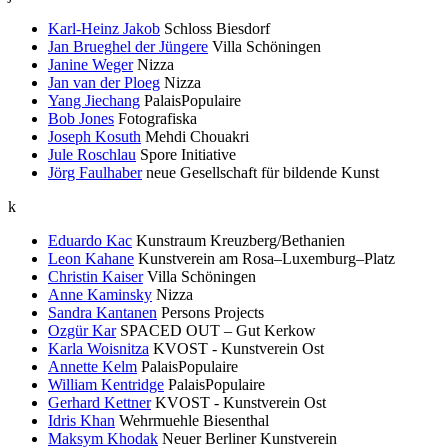
Karl-Heinz Jakob
Schloss Biesdorf
Jan Brueghel der Jüngere
Villa Schöningen
Janine Weger
Nizza
Jan van der Ploeg
Nizza
Yang Jiechang
PalaisPopulaire
Bob Jones
Fotografiska
Joseph Kosuth
Mehdi Chouakri
Jule Roschlau
Spore Initiative
Jörg Faulhaber
neue Gesellschaft für bildende Kunst
k
Eduardo Kac
Kunstraum Kreuzberg/Bethanien
Leon Kahane
Kunstverein am Rosa–Luxemburg–Platz
Christin Kaiser
Villa Schöningen
Anne Kaminsky
Nizza
Sandra Kantanen
Persons Projects
Ozgür Kar
SPACED OUT – Gut Kerkow
Karla Woisnitza
KVOST - Kunstverein Ost
Annette Kelm
PalaisPopulaire
William Kentridge
PalaisPopulaire
Gerhard Kettner
KVOST - Kunstverein Ost
Idris Khan
Wehrmuehle Biesenthal
Maksym Khodak
Neuer Berliner Kunstverein