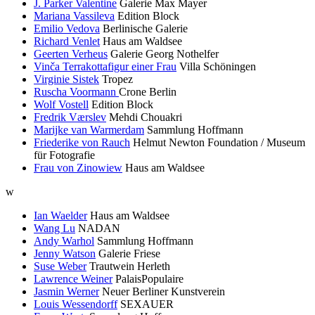
J. Parker Valentine
Galerie Max Mayer
Mariana Vassileva
Edition Block
Emilio Vedova
Berlinische Galerie
Richard Venlet
Haus am Waldsee
Geerten Verheus
Galerie Georg Nothelfer
Vinča Terrakottafigur einer Frau
Villa Schöningen
Virginie Sistek
Tropez
Ruscha Voormann
Crone Berlin
Wolf Vostell
Edition Block
Fredrik Værslev
Mehdi Chouakri
Marijke van Warmerdam
Sammlung Hoffmann
Friederike von Rauch
Helmut Newton Foundation / Museum
für Fotografie
Frau von Zinowiew
Haus am Waldsee
w
Ian Waelder
Haus am Waldsee
Wang Lu
NADAN
Andy Warhol
Sammlung Hoffmann
Jenny Watson
Galerie Friese
Suse Weber
Trautwein Herleth
Lawrence Weiner
PalaisPopulaire
Jasmin Werner
Neuer Berliner Kunstverein
Louis Wessendorff
SEXAUER