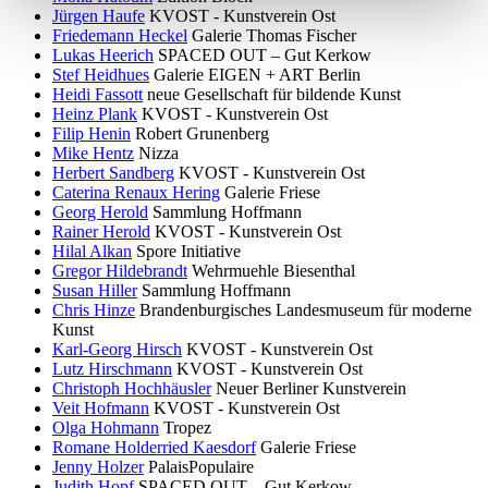
Jürgen Haufe
KVOST - Kunstverein Ost
Friedemann Heckel
Galerie Thomas Fischer
Lukas Heerich
SPACED OUT – Gut Kerkow
Stef Heidhues
Galerie EIGEN + ART Berlin
Heidi Fassott
neue Gesellschaft für bildende Kunst
Heinz Plank
KVOST - Kunstverein Ost
Filip Henin
Robert Grunenberg
Mike Hentz
Nizza
Herbert Sandberg
KVOST - Kunstverein Ost
Caterina Renaux Hering
Galerie Friese
Georg Herold
Sammlung Hoffmann
Rainer Herold
KVOST - Kunstverein Ost
Hilal Alkan
Spore Initiative
Gregor Hildebrandt
Wehrmuehle Biesenthal
Susan Hiller
Sammlung Hoffmann
Chris Hinze
Brandenburgisches Landesmuseum für moderne
Kunst
Karl-Georg Hirsch
KVOST - Kunstverein Ost
Lutz Hirschmann
KVOST - Kunstverein Ost
Christoph Hochhäusler
Neuer Berliner Kunstverein
Veit Hofmann
KVOST - Kunstverein Ost
Olga Hohmann
Tropez
Romane Holderried Kaesdorf
Galerie Friese
Jenny Holzer
PalaisPopulaire
Judith Hopf
SPACED OUT – Gut Kerkow