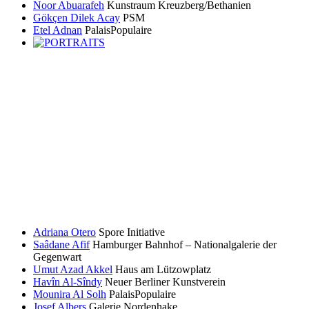
Noor Abuarafeh
Kunstraum Kreuzberg/Bethanien
Gökçen Dilek Acay
PSM
Etel Adnan
PalaisPopulaire
Adriana Otero
Spore Initiative
Saâdane Afif
Hamburger Bahnhof – Nationalgalerie der
Gegenwart
Umut Azad Akkel
Haus am Lützowplatz
Havîn Al-Sîndy
Neuer Berliner Kunstverein
Mounira Al Solh
PalaisPopulaire
Josef Albers
Galerie Nordenhake