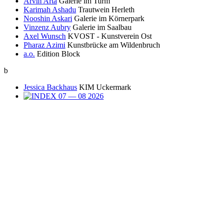
Arvin Arta
Galerie im Turm
Karimah Ashadu
Trautwein Herleth
Nooshin Askari
Galerie im Körnerpark
Vinzenz Aubry
Galerie im Saalbau
Axel Wunsch
KVOST - Kunstverein Ost
Pharaz Azimi
Kunstbrücke am Wildenbruch
a.o.
Edition Block
b
Jessica Backhaus
KIM Uckermark