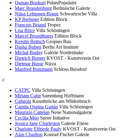
Osman Bozkurt
PalaisPopulaire
Marc Brandenburg
Berlinische Galerie
Niina Lehtonen Braun
Schwartzsche Villa
KP Brehmer
Edition Block
François Briand
Tropez
Lisa Brice
Villa Schöningen
Marcel Broodthaers
Edition Block
Kerstin Brätsch
Gropius Bau
Dasha Buben
Berlin Art Institute
Michał Budny
Galerie Nordenhake
Dietrich Burger
KVOST - Kunstverein Ost
Dietmar Busse
Nizza
Manfred Butzmann
Schloss Biesdorf
c
CATPC
Villa Schöningen
Miriam Cahn
Sammlung Hoffmann
Caligola
Kunstbrücke am Wildenbruch
Camila Ospina Gaitán
Villa Schöningen
Maurizio Cattelan
Neue Nationalgalerie
Cecilia Moo
Spore Initiative
Jessica Jane Charleston
Galerie Friese
Charlotte Elfriede Pauly
KVOST - Kunstverein Ost
Alan Charlton
Konrad Fischer Galerie