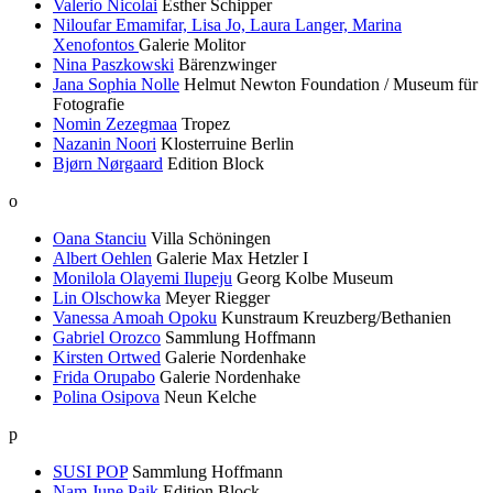
Valerio Nicolai
Esther Schipper
Niloufar Emamifar, Lisa Jo, Laura Langer, Marina
Xenofontos
Galerie Molitor
Nina Paszkowski
Bärenzwinger
Jana Sophia Nolle
Helmut Newton Foundation / Museum für
Fotografie
Nomin Zezegmaa
Tropez
Nazanin Noori
Klosterruine Berlin
Bjørn Nørgaard
Edition Block
o
Oana Stanciu
Villa Schöningen
Albert Oehlen
Galerie Max Hetzler I
Monilola Olayemi Ilupeju
Georg Kolbe Museum
Lin Olschowka
Meyer Riegger
Vanessa Amoah Opoku
Kunstraum Kreuzberg/Bethanien
Gabriel Orozco
Sammlung Hoffmann
Kirsten Ortwed
Galerie Nordenhake
Frida Orupabo
Galerie Nordenhake
Polina Osipova
Neun Kelche
p
SUSI POP
Sammlung Hoffmann
Nam June Paik
Edition Block