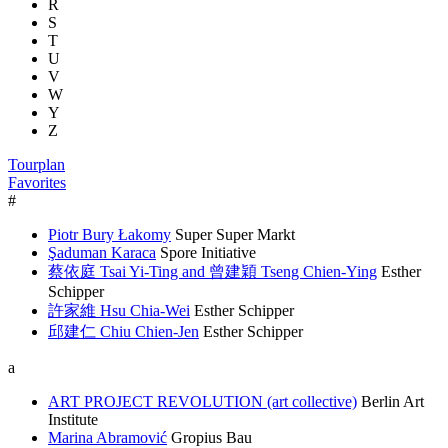
R
S
T
U
V
W
Y
Z
Tourplan
Favorites
#
Piotr Bury Łakomy
Super Super Markt
Şaduman Karaca
Spore Initiative
蔡依庭 Tsai Yi-Ting and 曾建穎 Tseng Chien-Ying
Esther
Schipper
許家維 Hsu Chia-Wei
Esther Schipper
邱建仁 Chiu Chien-Jen
Esther Schipper
a
ART PROJECT REVOLUTION (art collective)
Berlin Art
Institute
Marina Abramović
Gropius Bau