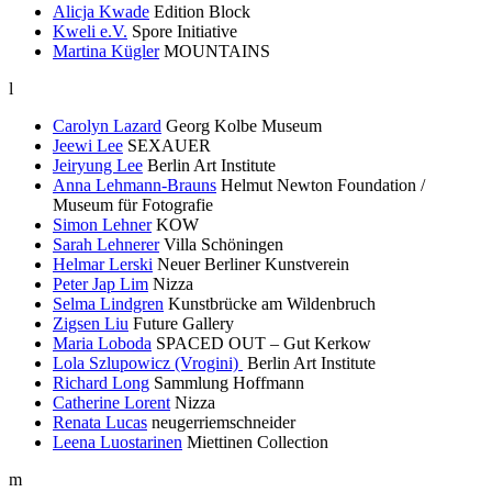
Alicja Kwade
Edition Block
Kweli e.V.
Spore Initiative
Martina Kügler
MOUNTAINS
l
Carolyn Lazard
Georg Kolbe Museum
Jeewi Lee
SEXAUER
Jeiryung Lee
Berlin Art Institute
Anna Lehmann-Brauns
Helmut Newton Foundation /
Museum für Fotografie
Simon Lehner
KOW
Sarah Lehnerer
Villa Schöningen
Helmar Lerski
Neuer Berliner Kunstverein
Peter Jap Lim
Nizza
Selma Lindgren
Kunstbrücke am Wildenbruch
Zigsen Liu
Future Gallery
Maria Loboda
SPACED OUT – Gut Kerkow
Lola Szlupowicz (Vrogini)
Berlin Art Institute
Richard Long
Sammlung Hoffmann
Catherine Lorent
Nizza
Renata Lucas
neugerriemschneider
Leena Luostarinen
Miettinen Collection
m