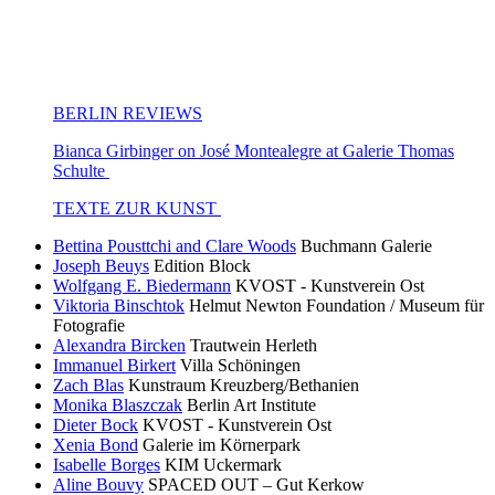
BERLIN REVIEWS
Bianca Girbinger on José Montealegre at Galerie Thomas
Schulte
TEXTE ZUR KUNST
Bettina Pousttchi and Clare Woods
Buchmann Galerie
Joseph Beuys
Edition Block
Wolfgang E. Biedermann
KVOST - Kunstverein Ost
Viktoria Binschtok
Helmut Newton Foundation / Museum für
Fotografie
Alexandra Bircken
Trautwein Herleth
Immanuel Birkert
Villa Schöningen
Zach Blas
Kunstraum Kreuzberg/Bethanien
Monika Blaszczak
Berlin Art Institute
Dieter Bock
KVOST - Kunstverein Ost
Xenia Bond
Galerie im Körnerpark
Isabelle Borges
KIM Uckermark
Aline Bouvy
SPACED OUT – Gut Kerkow