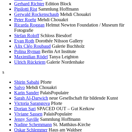
Gerhard Richter
Edition Block
Pipilotti Rist
Sammlung Hoffmann
Gerwald Rockenschaub
Mehdi Chouakri
Peter Roehr
Mehdi Chouakri
Ricarda Roggan
Helmut Newton Foundation / Museum für
Fotografie
Stefan Roloff
Schloss Biesdorf
Evan Roth
Dorothée Nilsson Gallery
Alix Cléo Roubaud
Galerie Buchholz
Polina Ryman
Berlin Art Institute
Maximilian Rödel
Tanya Leighton
Ulrich Rückriem
Galerie Nordenhake
s
Shirin Sabahi
Pforte
Salvo
Mehdi Chouakri
Karin Sander
PalaisPopulaire
Sarah Al-Darwich
neue Gesellschaft für bildende Kunst
Victoria Sarangova
Pforte
Dorian Sari
SPACED OUT – Gut Kerkow
Viviane Sassen
PalaisPopulaire
Jenny Saville
Sammlung Hoffmann
Nadine Schemmann
St. Matthäus-Kirche
Oskar Schlemmer
Haus am Waldsee