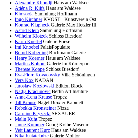
Alexandre Khondji
Haus am Waldsee
Atiéna R. Kilfa
Haus am Waldsee
Kimsooja
Sammlung Hoffmann
Ingo Kirchner
KVOST - Kunstverein Ost
Konrad Klapheck
Galerie Max Hetzler III
Astrid Klein
Sammlung Hoffmann
Wilhelm Klotzek
Schloss Biesdorf
Karin Kneffel
Galerie Friese
Imi Knoebel
PalaisPopulaire
Bernd Koberling
Buchmann Galerie
Henry Koerner
Haus am Waldsee
Martins Kohout
Galerie im Körnerpark
Therese Koppe
Schloss Biesdorf
Eva-Fiore Kovacovsky
Villa Schöningen
Vera Kox
NADAN
Jarosław Kozłowski
Edition Block
Nadja Kracunovic
Berlin Art Institute
Anna-Lena Krause
Tropez
Till Krause
Nagel Draxler Kabinett
Rebekka Kronsteiner
Nizza
Caroline Kryzecki
SEXAUER
Malin Kuht
Tropez
Janne Kummer
Georg Kolbe Museum
Veit Laurent Kurz
Haus am Waldsee
Nika Kutateladze
Galerie Molitor