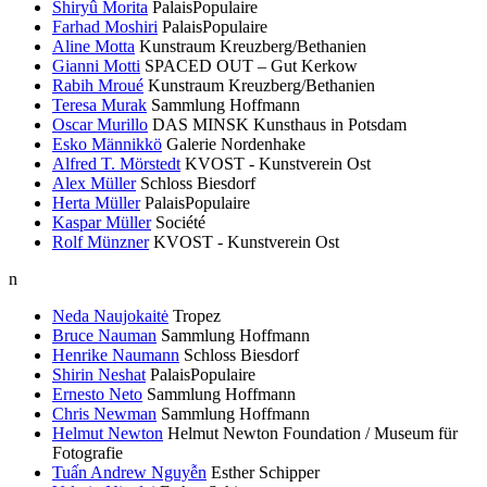
Shiryû Morita
PalaisPopulaire
Farhad Moshiri
PalaisPopulaire
Aline Motta
Kunstraum Kreuzberg/Bethanien
Gianni Motti
SPACED OUT – Gut Kerkow
Rabih Mroué
Kunstraum Kreuzberg/Bethanien
Teresa Murak
Sammlung Hoffmann
Oscar Murillo
DAS MINSK Kunsthaus in Potsdam
Esko Männikkö
Galerie Nordenhake
Alfred T. Mörstedt
KVOST - Kunstverein Ost
Alex Müller
Schloss Biesdorf
Herta Müller
PalaisPopulaire
Kaspar Müller
Société
Rolf Münzner
KVOST - Kunstverein Ost
n
Neda Naujokaitė
Tropez
Bruce Nauman
Sammlung Hoffmann
Henrike Naumann
Schloss Biesdorf
Shirin Neshat
PalaisPopulaire
Ernesto Neto
Sammlung Hoffmann
Chris Newman
Sammlung Hoffmann
Helmut Newton
Helmut Newton Foundation / Museum für
Fotografie
Tuấn Andrew Nguyễn
Esther Schipper