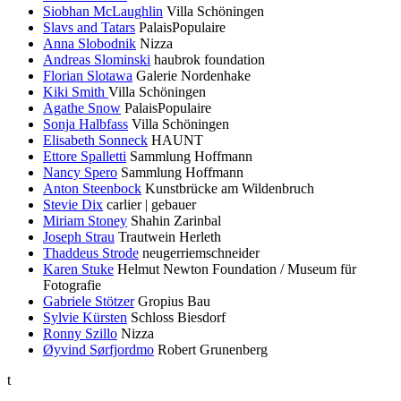
Siobhan McLaughlin
Villa Schöningen
Slavs and Tatars
PalaisPopulaire
Anna Slobodnik
Nizza
Andreas Slominski
haubrok foundation
Florian Slotawa
Galerie Nordenhake
Kiki Smith
Villa Schöningen
Agathe Snow
PalaisPopulaire
Sonja Halbfass
Villa Schöningen
Elisabeth Sonneck
HAUNT
Ettore Spalletti
Sammlung Hoffmann
Nancy Spero
Sammlung Hoffmann
Anton Steenbock
Kunstbrücke am Wildenbruch
Stevie Dix
carlier | gebauer
Miriam Stoney
Shahin Zarinbal
Joseph Strau
Trautwein Herleth
Thaddeus Strode
neugerriemschneider
Karen Stuke
Helmut Newton Foundation / Museum für
Fotografie
Gabriele Stötzer
Gropius Bau
Sylvie Kürsten
Schloss Biesdorf
Ronny Szillo
Nizza
Øyvind Sørfjordmo
Robert Grunenberg
t