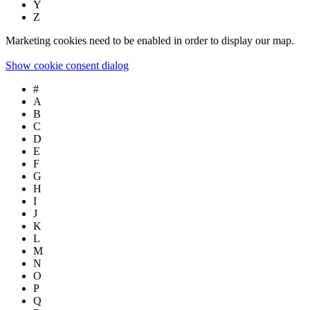
Y
Z
Marketing cookies need to be enabled in order to display our map.
Show cookie consent dialog
#
A
B
C
D
E
F
G
H
I
J
K
L
M
N
O
P
Q