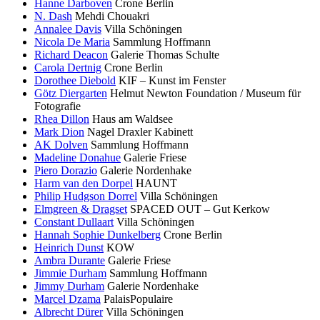
Hanne Darboven
Crone Berlin
N. Dash
Mehdi Chouakri
Annalee Davis
Villa Schöningen
Nicola De Maria
Sammlung Hoffmann
Richard Deacon
Galerie Thomas Schulte
Carola Dertnig
Crone Berlin
Dorothee Diebold
KIF – Kunst im Fenster
Götz Diergarten
Helmut Newton Foundation / Museum für
Fotografie
Rhea Dillon
Haus am Waldsee
Mark Dion
Nagel Draxler Kabinett
AK Dolven
Sammlung Hoffmann
Madeline Donahue
Galerie Friese
Piero Dorazio
Galerie Nordenhake
Harm van den Dorpel
HAUNT
Philip Hudgson Dorrel
Villa Schöningen
Elmgreen & Dragset
SPACED OUT – Gut Kerkow
Constant Dullaart
Villa Schöningen
Hannah Sophie Dunkelberg
Crone Berlin
Heinrich Dunst
KOW
Ambra Durante
Galerie Friese
Jimmie Durham
Sammlung Hoffmann
Jimmy Durham
Galerie Nordenhake
Marcel Dzama
PalaisPopulaire
Albrecht Dürer
Villa Schöningen