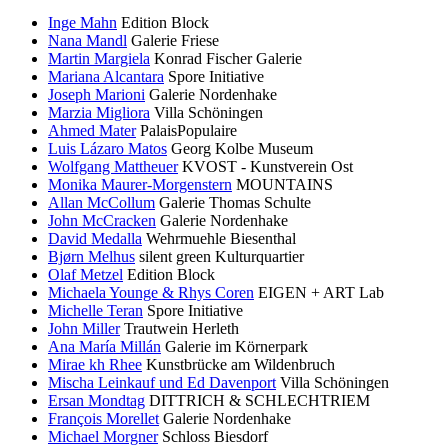
Inge Mahn
Edition Block
Nana Mandl
Galerie Friese
Martin Margiela
Konrad Fischer Galerie
Mariana Alcantara
Spore Initiative
Joseph Marioni
Galerie Nordenhake
Marzia Migliora
Villa Schöningen
Ahmed Mater
PalaisPopulaire
Luis Lázaro Matos
Georg Kolbe Museum
Wolfgang Mattheuer
KVOST - Kunstverein Ost
Monika Maurer-Morgenstern
MOUNTAINS
Allan McCollum
Galerie Thomas Schulte
John McCracken
Galerie Nordenhake
David Medalla
Wehrmuehle Biesenthal
Bjørn Melhus
silent green Kulturquartier
Olaf Metzel
Edition Block
Michaela Younge & Rhys Coren
EIGEN + ART Lab
Michelle Teran
Spore Initiative
John Miller
Trautwein Herleth
Ana María Millán
Galerie im Körnerpark
Mirae kh Rhee
Kunstbrücke am Wildenbruch
Mischa Leinkauf und Ed Davenport
Villa Schöningen
Ersan Mondtag
DITTRICH & SCHLECHTRIEM
François Morellet
Galerie Nordenhake
Michael Morgner
Schloss Biesdorf