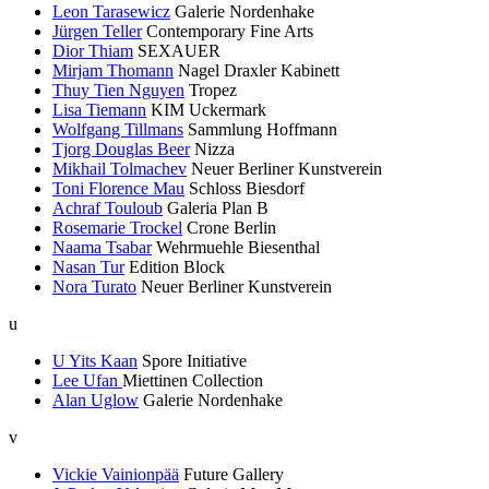
Leon Tarasewicz
Galerie Nordenhake
Jürgen Teller
Contemporary Fine Arts
Dior Thiam
SEXAUER
Mirjam Thomann
Nagel Draxler Kabinett
Thuy Tien Nguyen
Tropez
Lisa Tiemann
KIM Uckermark
Wolfgang Tillmans
Sammlung Hoffmann
Tjorg Douglas Beer
Nizza
Mikhail Tolmachev
Neuer Berliner Kunstverein
Toni Florence Mau
Schloss Biesdorf
Achraf Touloub
Galeria Plan B
Rosemarie Trockel
Crone Berlin
Naama Tsabar
Wehrmuehle Biesenthal
Nasan Tur
Edition Block
Nora Turato
Neuer Berliner Kunstverein
u
U Yits Kaan
Spore Initiative
Lee Ufan
Miettinen Collection
Alan Uglow
Galerie Nordenhake
v
Vickie Vainionpää
Future Gallery