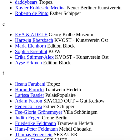
daddybears
Tropez
Xavier Robles de Medina
Neuer Berliner Kunstverein
Roberto de Pinto
Esther Schipper
e
EVA & ADELE
Georg Kolbe Museum
Hartwig Ebersbach
KVOST - Kunstverein Ost
Maria Eichhorn
Edition Block
Sophia Eisenhut
KOW
Erika Stürmer-Alex
KVOST - Kunstverein Ost
Ayşe Erkmen
Edition Block
f
Ileana Farabani
Tropez
Harun Farocki
Trautwein Herleth
Larissa Fassler
PalaisPopulaire
Adam Fearon
SPACED OUT – Gut Kerkow
Federico Tosi
Esther Schipper
Fee-Gloria Grönemeyer
Villa Schöningen
Judith Fegerl
Crone Berlin
Friederike Feldmann
Trautwein Herleth
Hans-Peter Feldmann
Mehdi Chouakri
Thomas Feuerstein
SEXAUER