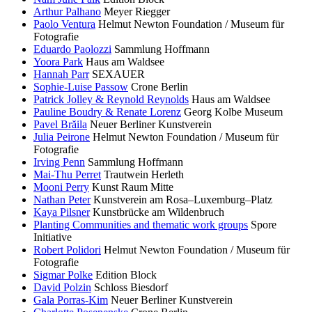
Arthur Palhano
Meyer Riegger
Paolo Ventura
Helmut Newton Foundation / Museum für
Fotografie
Eduardo Paolozzi
Sammlung Hoffmann
Yoora Park
Haus am Waldsee
Hannah Parr
SEXAUER
Sophie-Luise Passow
Crone Berlin
Patrick Jolley & Reynold Reynolds
Haus am Waldsee
Pauline Boudry & Renate Lorenz
Georg Kolbe Museum
Pavel Brăila
Neuer Berliner Kunstverein
Julia Peirone
Helmut Newton Foundation / Museum für
Fotografie
Irving Penn
Sammlung Hoffmann
Mai-Thu Perret
Trautwein Herleth
Mooni Perry
Kunst Raum Mitte
Nathan Peter
Kunstverein am Rosa–Luxemburg–Platz
Kaya Pilsner
Kunstbrücke am Wildenbruch
Planting Communities and thematic work groups
Spore
Initiative
Robert Polidori
Helmut Newton Foundation / Museum für
Fotografie
Sigmar Polke
Edition Block
David Polzin
Schloss Biesdorf
Gala Porras-Kim
Neuer Berliner Kunstverein