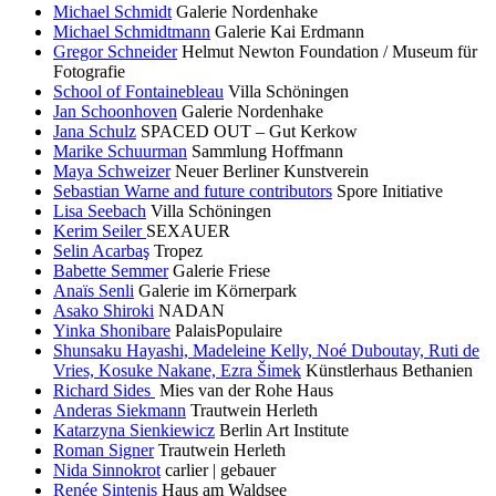
Michael Schmidt
Galerie Nordenhake
Michael Schmidtmann
Galerie Kai Erdmann
Gregor Schneider
Helmut Newton Foundation / Museum für
Fotografie
School of Fontainebleau
Villa Schöningen
Jan Schoonhoven
Galerie Nordenhake
Jana Schulz
SPACED OUT – Gut Kerkow
Marike Schuurman
Sammlung Hoffmann
Maya Schweizer
Neuer Berliner Kunstverein
Sebastian Warne and future contributors
Spore Initiative
Lisa Seebach
Villa Schöningen
Kerim Seiler
SEXAUER
Selin Acarbaş
Tropez
Babette Semmer
Galerie Friese
Anaïs Senli
Galerie im Körnerpark
Asako Shiroki
NADAN
Yinka Shonibare
PalaisPopulaire
Shunsaku Hayashi, Madeleine Kelly, Noé Duboutay, Ruti de
Vries, Kosuke Nakane, Ezra Šimek
Künstlerhaus Bethanien
Richard Sides
Mies van der Rohe Haus
Anderas Siekmann
Trautwein Herleth
Katarzyna Sienkiewicz
Berlin Art Institute
Roman Signer
Trautwein Herleth
Nida Sinnokrot
carlier | gebauer
Renée Sintenis
Haus am Waldsee