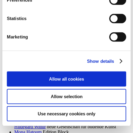
Preferences
Ingrid Goltzsche-Schwarz
Schloss Biesdorf
Dieter Goltzsche
KVOST - Kunstverein Ost
Monika Grabuschnigg
SPACED OUT – Gut Kerkow
Statistics
Isabelle Graeff
SEXAUER
René Graetz
Schloss Biesdorf
Susanne Grau
Kunstbrücke am Wildenbruch
Marketing
Martin Groß
Villa Schöningen
Karolina Grywnowicz
Kunstraum Kreuzberg/Bethanien
Carla Guagliardi
Sammlung Hoffmann
Shilpa Gupta
Hamburger Bahnhof – Nationalgalerie der
Gegenwart
Show details
Renate Göritz
KVOST - Kunstverein Ost
Günter Umberg, Stanley Whitney
Galerie Nordenhake
Allow all cookies
h
Robert Haas
Haus am Waldsee
Marcia Hafif
Galerie Nordenhake
Allow selection
Trulee Hall
Villa Schöningen
Richard Hamilton
Edition Block
Barbara Hammer
Villa Schöningen
Use necessary cookies only
Hans Ticha
KVOST - Kunstverein Ost
Harald Krainer, Lutz Marx, Herbert Meyer, Veronika Patzuda,
Hildegard Wittur
neue Gesellschaft für bildende Kunst
Mona Hatoum
Edition Block