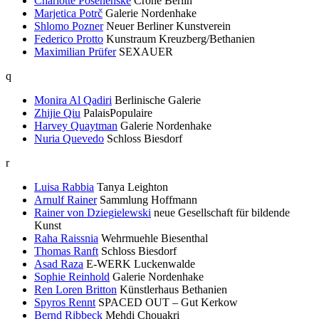
Charlotte Posenenske
Crone Berlin
Marjetica Potrč
Galerie Nordenhake
Shlomo Pozner
Neuer Berliner Kunstverein
Federico Protto
Kunstraum Kreuzberg/Bethanien
Maximilian Prüfer
SEXAUER
q
Monira Al Qadiri
Berlinische Galerie
Zhijie Qiu
PalaisPopulaire
Harvey Quaytman
Galerie Nordenhake
Nuria Quevedo
Schloss Biesdorf
r
Luisa Rabbia
Tanya Leighton
Arnulf Rainer
Sammlung Hoffmann
Rainer von Dziegielewski
neue Gesellschaft für bildende
Kunst
Raha Raissnia
Wehrmuehle Biesenthal
Thomas Ranft
Schloss Biesdorf
Asad Raza
E-WERK Luckenwalde
Sophie Reinhold
Galerie Nordenhake
Ren Loren Britton
Künstlerhaus Bethanien
Spyros Rennt
SPACED OUT – Gut Kerkow
Bernd Ribbeck
Mehdi Chouakri