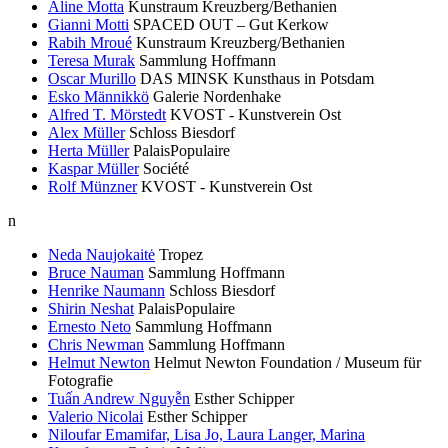
Aline Motta
Kunstraum Kreuzberg/Bethanien
Gianni Motti
SPACED OUT – Gut Kerkow
Rabih Mroué
Kunstraum Kreuzberg/Bethanien
Teresa Murak
Sammlung Hoffmann
Oscar Murillo
DAS MINSK Kunsthaus in Potsdam
Esko Männikkö
Galerie Nordenhake
Alfred T. Mörstedt
KVOST - Kunstverein Ost
Alex Müller
Schloss Biesdorf
Herta Müller
PalaisPopulaire
Kaspar Müller
Société
Rolf Münzner
KVOST - Kunstverein Ost
n
Neda Naujokaitė
Tropez
Bruce Nauman
Sammlung Hoffmann
Henrike Naumann
Schloss Biesdorf
Shirin Neshat
PalaisPopulaire
Ernesto Neto
Sammlung Hoffmann
Chris Newman
Sammlung Hoffmann
Helmut Newton
Helmut Newton Foundation / Museum für
Fotografie
Tuấn Andrew Nguyễn
Esther Schipper
Valerio Nicolai
Esther Schipper
Niloufar Emamifar, Lisa Jo, Laura Langer, Marina