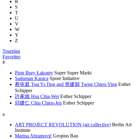
R
S
T
U
V
W
Y
Z
Tourplan
Favorites
#
Piotr Bury Łakomy
Super Super Markt
Şaduman Karaca
Spore Initiative
蔡依庭 Tsai Yi-Ting and 曾建穎 Tseng Chien-Ying
Esther
Schipper
許家維 Hsu Chia-Wei
Esther Schipper
邱建仁 Chiu Chien-Jen
Esther Schipper
a
ART PROJECT REVOLUTION (art collective)
Berlin Art
Institute
Marina Abramović
Gropius Bau