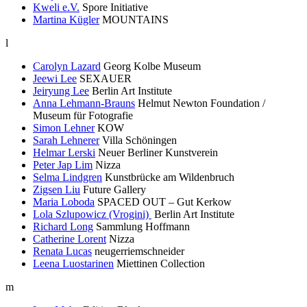
Kweli e.V.
Spore Initiative
Martina Kügler
MOUNTAINS
l
Carolyn Lazard
Georg Kolbe Museum
Jeewi Lee
SEXAUER
Jeiryung Lee
Berlin Art Institute
Anna Lehmann-Brauns
Helmut Newton Foundation /
Museum für Fotografie
Simon Lehner
KOW
Sarah Lehnerer
Villa Schöningen
Helmar Lerski
Neuer Berliner Kunstverein
Peter Jap Lim
Nizza
Selma Lindgren
Kunstbrücke am Wildenbruch
Zigsen Liu
Future Gallery
Maria Loboda
SPACED OUT – Gut Kerkow
Lola Szlupowicz (Vrogini)
Berlin Art Institute
Richard Long
Sammlung Hoffmann
Catherine Lorent
Nizza
Renata Lucas
neugerriemschneider
Leena Luostarinen
Miettinen Collection
m