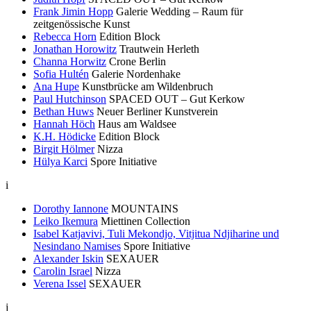
Frank Jimin Hopp
Galerie Wedding – Raum für
zeitgenössische Kunst
Rebecca Horn
Edition Block
Jonathan Horowitz
Trautwein Herleth
Channa Horwitz
Crone Berlin
Sofia Hultén
Galerie Nordenhake
Ana Hupe
Kunstbrücke am Wildenbruch
Paul Hutchinson
SPACED OUT – Gut Kerkow
Bethan Huws
Neuer Berliner Kunstverein
Hannah Höch
Haus am Waldsee
K.H. Hödicke
Edition Block
Birgit Hölmer
Nizza
Hülya Karci
Spore Initiative
i
Dorothy Iannone
MOUNTAINS
Leiko Ikemura
Miettinen Collection
Isabel Katjavivi, Tuli Mekondjo, Vitjitua Ndjiharine und
Nesindano Namises
Spore Initiative
Alexander Iskin
SEXAUER
Carolin Israel
Nizza
Verena Issel
SEXAUER
j