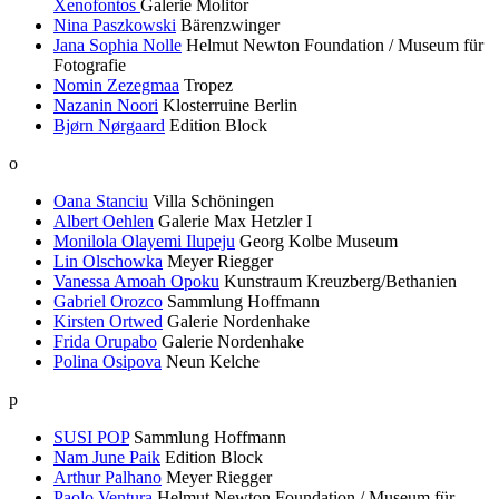
Xenofontos
Galerie Molitor
Nina Paszkowski
Bärenzwinger
Jana Sophia Nolle
Helmut Newton Foundation / Museum für
Fotografie
Nomin Zezegmaa
Tropez
Nazanin Noori
Klosterruine Berlin
Bjørn Nørgaard
Edition Block
o
Oana Stanciu
Villa Schöningen
Albert Oehlen
Galerie Max Hetzler I
Monilola Olayemi Ilupeju
Georg Kolbe Museum
Lin Olschowka
Meyer Riegger
Vanessa Amoah Opoku
Kunstraum Kreuzberg/Bethanien
Gabriel Orozco
Sammlung Hoffmann
Kirsten Ortwed
Galerie Nordenhake
Frida Orupabo
Galerie Nordenhake
Polina Osipova
Neun Kelche
p
SUSI POP
Sammlung Hoffmann
Nam June Paik
Edition Block
Arthur Palhano
Meyer Riegger
Paolo Ventura
Helmut Newton Foundation / Museum für