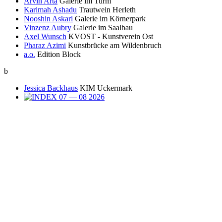
Arvin Arta
Galerie im Turm
Karimah Ashadu
Trautwein Herleth
Nooshin Askari
Galerie im Körnerpark
Vinzenz Aubry
Galerie im Saalbau
Axel Wunsch
KVOST - Kunstverein Ost
Pharaz Azimi
Kunstbrücke am Wildenbruch
a.o.
Edition Block
b
Jessica Backhaus
KIM Uckermark