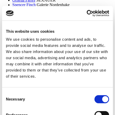
Ornella Fieres
SEXAUER
Spencer Finch
Galerie Nordenhake
Dan Flavin
Sammlung Hoffmann
Itchi Fleischer
Kunstbrücke am Wildenbruch
Sylvie Fleury
Crone Berlin
Flo Maak
NADAN
Ceal Floyer
Edition Block
This website uses cookies
Esther Forse
Villa Schöningen
Friedrich Thieme
Villa Schöningen
We use cookies to personalise content and ads, to
Asana Fujikawa
Galerie Friese
provide social media features and to analyse our traffic.
Paul Fägerskiöld
Galerie Nordenhake
Wieland Förster
Schloss Biesdorf
We also share information about your use of our site with
our social media, advertising and analytics partners who
g
may combine it with other information that you’ve
Meschac Gaba
PalaisPopulaire
provided to them or that they’ve collected from your use
Ellen Gallagher
PalaisPopulaire
of their services.
Isa Genzken
Wehrmuehle Biesenthal
Georges Rousse
Helmut Newton Foundation / Museum für
Fotografie
Bruce Gilden
Fotografiska
Consent
Alexandra Daisy Ginsberg
Villa Schöningen
Necessary
Selection
Fabian Ginsberg
Kienzle Art Foundation
Cristos Gionakos
Galerie Nordenhake
Ben Glas
Kunstbrücke am Wildenbruch
Caterina Gobbi
NADAN