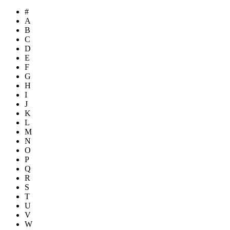
#
A
B
C
D
E
F
G
H
I
J
K
L
M
N
O
P
Q
R
S
T
U
V
W