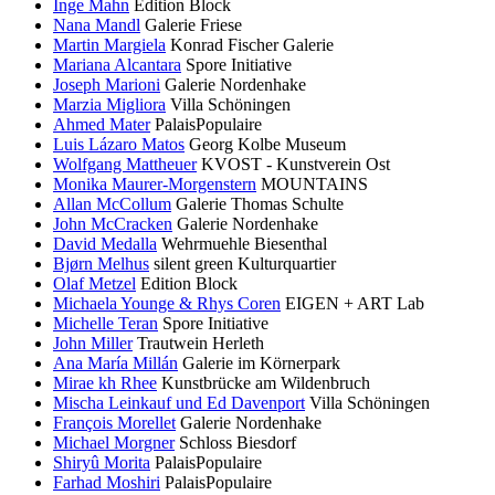
Inge Mahn
Edition Block
Nana Mandl
Galerie Friese
Martin Margiela
Konrad Fischer Galerie
Mariana Alcantara
Spore Initiative
Joseph Marioni
Galerie Nordenhake
Marzia Migliora
Villa Schöningen
Ahmed Mater
PalaisPopulaire
Luis Lázaro Matos
Georg Kolbe Museum
Wolfgang Mattheuer
KVOST - Kunstverein Ost
Monika Maurer-Morgenstern
MOUNTAINS
Allan McCollum
Galerie Thomas Schulte
John McCracken
Galerie Nordenhake
David Medalla
Wehrmuehle Biesenthal
Bjørn Melhus
silent green Kulturquartier
Olaf Metzel
Edition Block
Michaela Younge & Rhys Coren
EIGEN + ART Lab
Michelle Teran
Spore Initiative
John Miller
Trautwein Herleth
Ana María Millán
Galerie im Körnerpark
Mirae kh Rhee
Kunstbrücke am Wildenbruch
Mischa Leinkauf und Ed Davenport
Villa Schöningen
François Morellet
Galerie Nordenhake
Michael Morgner
Schloss Biesdorf
Shiryû Morita
PalaisPopulaire
Farhad Moshiri
PalaisPopulaire