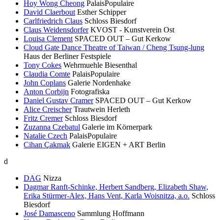
Hoy Wong Cheong
PalaisPopulaire
David Claerbout
Esther Schipper
Carlfriedrich Claus
Schloss Biesdorf
Claus Weidensdorfer
KVOST - Kunstverein Ost
Louisa Clement
SPACED OUT – Gut Kerkow
Cloud Gate Dance Theatre of Taiwan / Cheng Tsung-lung
Haus der Berliner Festspiele
Tony Cokes
Wehrmuehle Biesenthal
Claudia Comte
PalaisPopulaire
John Coplans
Galerie Nordenhake
Anton Corbijn
Fotografiska
Daniel Gustav Cramer
SPACED OUT – Gut Kerkow
Alice Creischer
Trautwein Herleth
Fritz Cremer
Schloss Biesdorf
Zuzanna Czebatul
Galerie im Körnerpark
Natalie Czech
PalaisPopulaire
Cihan Çakmak
Galerie EIGEN + ART Berlin
d
DAG
Nizza
Dagmar Ranft-Schinke, Herbert Sandberg, Elizabeth Shaw,
Erika Stürmer-Alex, Hans Vent, Karla Woisnitza, a.o.
Schloss
Biesdorf
José Damasceno
Sammlung Hoffmann