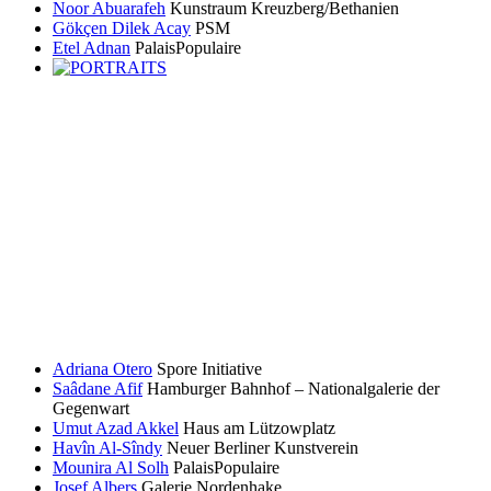
Noor Abuarafeh
Kunstraum Kreuzberg/Bethanien
Gökçen Dilek Acay
PSM
Etel Adnan
PalaisPopulaire
Adriana Otero
Spore Initiative
Saâdane Afif
Hamburger Bahnhof – Nationalgalerie der
Gegenwart
Umut Azad Akkel
Haus am Lützowplatz
Havîn Al-Sîndy
Neuer Berliner Kunstverein
Mounira Al Solh
PalaisPopulaire
Josef Albers
Galerie Nordenhake