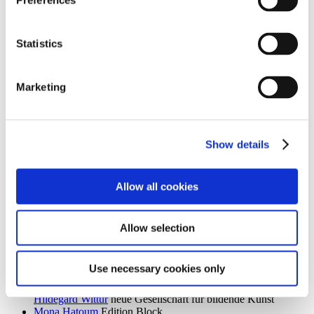
Preferences
Ingrid Goltzsche-Schwarz
Schloss Biesdorf
Dieter Goltzsche
KVOST - Kunstverein Ost
Monika Grabuschnigg
SPACED OUT – Gut Kerkow
Statistics
Isabelle Graeff
SEXAUER
René Graetz
Schloss Biesdorf
Susanne Grau
Kunstbrücke am Wildenbruch
Marketing
Martin Groß
Villa Schöningen
Karolina Grywnowicz
Kunstraum Kreuzberg/Bethanien
Carla Guagliardi
Sammlung Hoffmann
Shilpa Gupta
Hamburger Bahnhof – Nationalgalerie der
Gegenwart
Show details
Renate Göritz
KVOST - Kunstverein Ost
Günter Umberg, Stanley Whitney
Galerie Nordenhake
Allow all cookies
h
Robert Haas
Haus am Waldsee
Marcia Hafif
Galerie Nordenhake
Allow selection
Trulee Hall
Villa Schöningen
Richard Hamilton
Edition Block
Barbara Hammer
Villa Schöningen
Use necessary cookies only
Hans Ticha
KVOST - Kunstverein Ost
Harald Krainer, Lutz Marx, Herbert Meyer, Veronika Patzuda,
Hildegard Wittur
neue Gesellschaft für bildende Kunst
Mona Hatoum
Edition Block