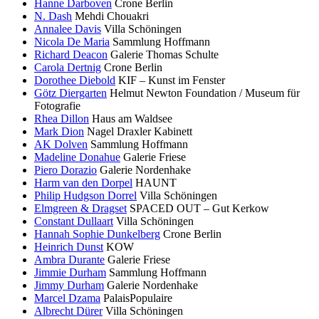
Hanne Darboven
Crone Berlin
N. Dash
Mehdi Chouakri
Annalee Davis
Villa Schöningen
Nicola De Maria
Sammlung Hoffmann
Richard Deacon
Galerie Thomas Schulte
Carola Dertnig
Crone Berlin
Dorothee Diebold
KIF – Kunst im Fenster
Götz Diergarten
Helmut Newton Foundation / Museum für
Fotografie
Rhea Dillon
Haus am Waldsee
Mark Dion
Nagel Draxler Kabinett
AK Dolven
Sammlung Hoffmann
Madeline Donahue
Galerie Friese
Piero Dorazio
Galerie Nordenhake
Harm van den Dorpel
HAUNT
Philip Hudgson Dorrel
Villa Schöningen
Elmgreen & Dragset
SPACED OUT – Gut Kerkow
Constant Dullaart
Villa Schöningen
Hannah Sophie Dunkelberg
Crone Berlin
Heinrich Dunst
KOW
Ambra Durante
Galerie Friese
Jimmie Durham
Sammlung Hoffmann
Jimmy Durham
Galerie Nordenhake
Marcel Dzama
PalaisPopulaire
Albrecht Dürer
Villa Schöningen