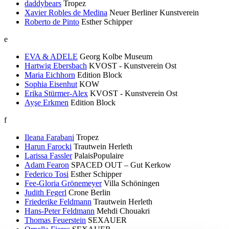
daddybears
Tropez
Xavier Robles de Medina
Neuer Berliner Kunstverein
Roberto de Pinto
Esther Schipper
e
EVA & ADELE
Georg Kolbe Museum
Hartwig Ebersbach
KVOST - Kunstverein Ost
Maria Eichhorn
Edition Block
Sophia Eisenhut
KOW
Erika Stürmer-Alex
KVOST - Kunstverein Ost
Ayşe Erkmen
Edition Block
f
Ileana Farabani
Tropez
Harun Farocki
Trautwein Herleth
Larissa Fassler
PalaisPopulaire
Adam Fearon
SPACED OUT – Gut Kerkow
Federico Tosi
Esther Schipper
Fee-Gloria Grönemeyer
Villa Schöningen
Judith Fegerl
Crone Berlin
Friederike Feldmann
Trautwein Herleth
Hans-Peter Feldmann
Mehdi Chouakri
Thomas Feuerstein
SEXAUER