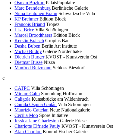
Osman Bozkurt
PalaisPopulaire
Marc Brandenburg
Berlinische Galerie
Niina Lehtonen Braun
Schwartzsche Villa
KP Brehmer
Edition Block
François Briand
Tropez
Lisa Brice
Villa Schöningen
Marcel Broodthaers
Edition Block
Kerstin Brätsch
Gropius Bau
Dasha Buben
Berlin Art Institute
Michał Budny
Galerie Nordenhake
Dietrich Burger
KVOST - Kunstverein Ost
Dietmar Busse
Nizza
Manfred Butzmann
Schloss Biesdorf
c
CATPC
Villa Schöningen
Miriam Cahn
Sammlung Hoffmann
Caligola
Kunstbrücke am Wildenbruch
Camila Ospina Gaitán
Villa Schöningen
Maurizio Cattelan
Neue Nationalgalerie
Cecilia Moo
Spore Initiative
Jessica Jane Charleston
Galerie Friese
Charlotte Elfriede Pauly
KVOST - Kunstverein Ost
Alan Charlton
Konrad Fischer Galerie