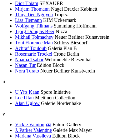
Dior Thiam
SEXAUER
Mirjam Thomann
Nagel Draxler Kabinett
Thuy Tien Nguyen
Tropez
Lisa Tiemann
KIM Uckermark
Wolfgang Tillmans
Sammlung Hoffmann
Tjorg Douglas Beer
Nizza
Mikhail Tolmachev
Neuer Berliner Kunstverein
Toni Florence Mau
Schloss Biesdorf
Achraf Touloub
Galeria Plan B
Rosemarie Trockel
Crone Berlin
Naama Tsabar
Wehrmuehle Biesenthal
Nasan Tur
Edition Block
Nora Turato
Neuer Berliner Kunstverein
u
U Yits Kaan
Spore Initiative
Lee Ufan
Miettinen Collection
Alan Uglow
Galerie Nordenhake
v
Vickie Vainionpää
Future Gallery
J. Parker Valentine
Galerie Max Mayer
Mariana Vassileva
Edition Block