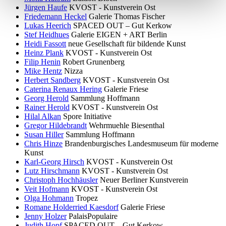
Jürgen Haufe
KVOST - Kunstverein Ost
Friedemann Heckel
Galerie Thomas Fischer
Lukas Heerich
SPACED OUT – Gut Kerkow
Stef Heidhues
Galerie EIGEN + ART Berlin
Heidi Fassott
neue Gesellschaft für bildende Kunst
Heinz Plank
KVOST - Kunstverein Ost
Filip Henin
Robert Grunenberg
Mike Hentz
Nizza
Herbert Sandberg
KVOST - Kunstverein Ost
Caterina Renaux Hering
Galerie Friese
Georg Herold
Sammlung Hoffmann
Rainer Herold
KVOST - Kunstverein Ost
Hilal Alkan
Spore Initiative
Gregor Hildebrandt
Wehrmuehle Biesenthal
Susan Hiller
Sammlung Hoffmann
Chris Hinze
Brandenburgisches Landesmuseum für moderne
Kunst
Karl-Georg Hirsch
KVOST - Kunstverein Ost
Lutz Hirschmann
KVOST - Kunstverein Ost
Christoph Hochhäusler
Neuer Berliner Kunstverein
Veit Hofmann
KVOST - Kunstverein Ost
Olga Hohmann
Tropez
Romane Holderried Kaesdorf
Galerie Friese
Jenny Holzer
PalaisPopulaire
Judith Hopf
SPACED OUT – Gut Kerkow