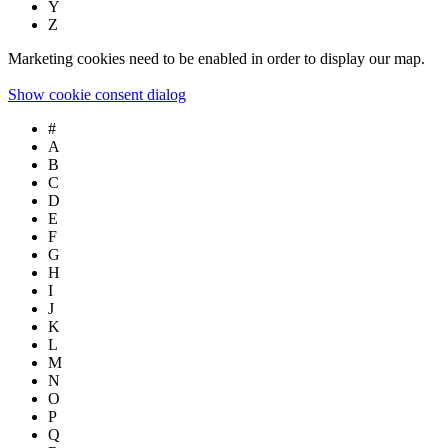
Y
Z
Marketing cookies need to be enabled in order to display our map.
Show cookie consent dialog
#
A
B
C
D
E
F
G
H
I
J
K
L
M
N
O
P
Q