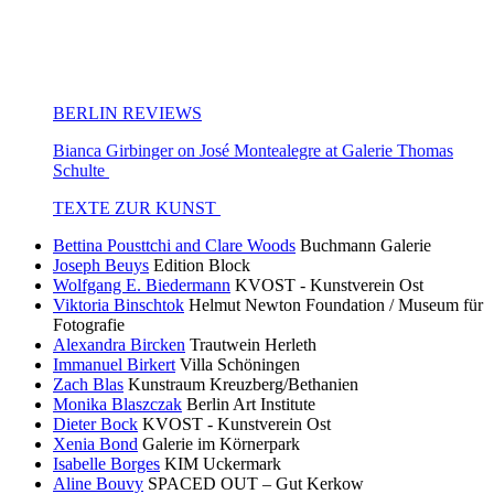
BERLIN REVIEWS
Bianca Girbinger on José Montealegre at Galerie Thomas
Schulte
TEXTE ZUR KUNST
Bettina Pousttchi and Clare Woods
Buchmann Galerie
Joseph Beuys
Edition Block
Wolfgang E. Biedermann
KVOST - Kunstverein Ost
Viktoria Binschtok
Helmut Newton Foundation / Museum für
Fotografie
Alexandra Bircken
Trautwein Herleth
Immanuel Birkert
Villa Schöningen
Zach Blas
Kunstraum Kreuzberg/Bethanien
Monika Blaszczak
Berlin Art Institute
Dieter Bock
KVOST - Kunstverein Ost
Xenia Bond
Galerie im Körnerpark
Isabelle Borges
KIM Uckermark
Aline Bouvy
SPACED OUT – Gut Kerkow