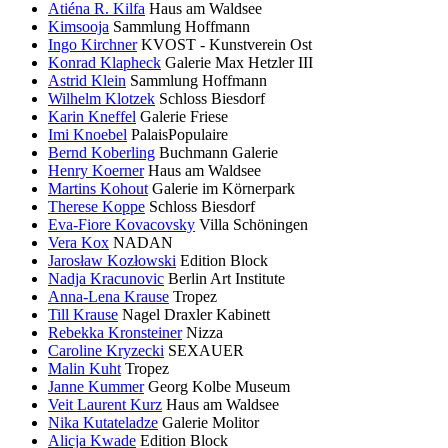
Atiéna R. Kilfa
Haus am Waldsee
Kimsooja
Sammlung Hoffmann
Ingo Kirchner
KVOST - Kunstverein Ost
Konrad Klapheck
Galerie Max Hetzler III
Astrid Klein
Sammlung Hoffmann
Wilhelm Klotzek
Schloss Biesdorf
Karin Kneffel
Galerie Friese
Imi Knoebel
PalaisPopulaire
Bernd Koberling
Buchmann Galerie
Henry Koerner
Haus am Waldsee
Martins Kohout
Galerie im Körnerpark
Therese Koppe
Schloss Biesdorf
Eva-Fiore Kovacovsky
Villa Schöningen
Vera Kox
NADAN
Jarosław Kozłowski
Edition Block
Nadja Kracunovic
Berlin Art Institute
Anna-Lena Krause
Tropez
Till Krause
Nagel Draxler Kabinett
Rebekka Kronsteiner
Nizza
Caroline Kryzecki
SEXAUER
Malin Kuht
Tropez
Janne Kummer
Georg Kolbe Museum
Veit Laurent Kurz
Haus am Waldsee
Nika Kutateladze
Galerie Molitor
Alicja Kwade
Edition Block