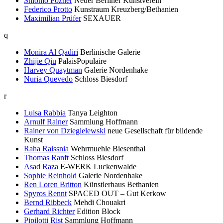
Shlomo Pozner
Neuer Berliner Kunstverein
Federico Protto
Kunstraum Kreuzberg/Bethanien
Maximilian Prüfer
SEXAUER
q
Monira Al Qadiri
Berlinische Galerie
Zhijie Qiu
PalaisPopulaire
Harvey Quaytman
Galerie Nordenhake
Nuria Quevedo
Schloss Biesdorf
r
Luisa Rabbia
Tanya Leighton
Arnulf Rainer
Sammlung Hoffmann
Rainer von Dziegielewski
neue Gesellschaft für bildende
Kunst
Raha Raissnia
Wehrmuehle Biesenthal
Thomas Ranft
Schloss Biesdorf
Asad Raza
E-WERK Luckenwalde
Sophie Reinhold
Galerie Nordenhake
Ren Loren Britton
Künstlerhaus Bethanien
Spyros Rennt
SPACED OUT – Gut Kerkow
Bernd Ribbeck
Mehdi Chouakri
Gerhard Richter
Edition Block
Pipilotti Rist
Sammlung Hoffmann