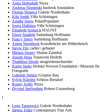
Anna Slobodnik
Nizza
Andreas Slominski
haubrok foundation
Florian Slotawa
Galerie Nordenhake
Kiki Smith
Villa Schöningen
Agathe Snow
PalaisPopulaire
Sonja Halbfass
Villa Schöningen
Elisabeth Sonneck
HAUNT
Ettore Spalletti
Sammlung Hoffmann
Nancy Spero
Sammlung Hoffmann
Anton Steenbock
Kunstbrücke am Wildenbruch
Stevie Dix
carlier | gebauer
Miriam Stoney
Shahin Zarinbal
Joseph Strau
Trautwein Herleth
Thaddeus Strode
neugerriemschneider
Karen Stuke
Helmut Newton Foundation / Museum für
Fotografie
Gabriele Stötzer
Gropius Bau
Sylvie Kürsten
Schloss Biesdorf
Ronny Szillo
Nizza
Øyvind Sørfjordmo
Robert Grunenberg
t
Leon Tarasewicz
Galerie Nordenhake
Jürgen Teller
Contemporary Fine Arts