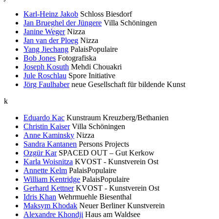
Karl-Heinz Jakob
Schloss Biesdorf
Jan Brueghel der Jüngere
Villa Schöningen
Janine Weger
Nizza
Jan van der Ploeg
Nizza
Yang Jiechang
PalaisPopulaire
Bob Jones
Fotografiska
Joseph Kosuth
Mehdi Chouakri
Jule Roschlau
Spore Initiative
Jörg Faulhaber
neue Gesellschaft für bildende Kunst
k
Eduardo Kac
Kunstraum Kreuzberg/Bethanien
Christin Kaiser
Villa Schöningen
Anne Kaminsky
Nizza
Sandra Kantanen
Persons Projects
Ozgür Kar
SPACED OUT – Gut Kerkow
Karla Woisnitza
KVOST - Kunstverein Ost
Annette Kelm
PalaisPopulaire
William Kentridge
PalaisPopulaire
Gerhard Kettner
KVOST - Kunstverein Ost
Idris Khan
Wehrmuehle Biesenthal
Maksym Khodak
Neuer Berliner Kunstverein
Alexandre Khondji
Haus am Waldsee