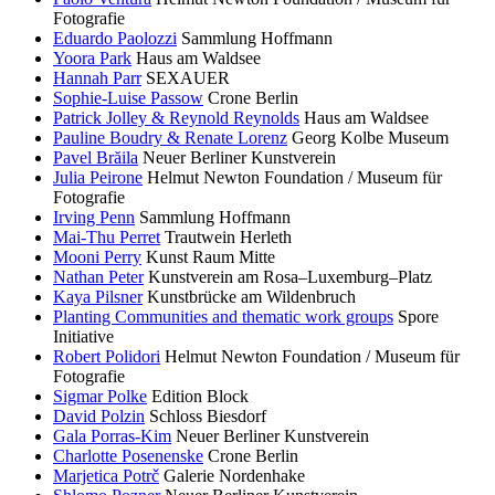
Fotografie
Eduardo Paolozzi
Sammlung Hoffmann
Yoora Park
Haus am Waldsee
Hannah Parr
SEXAUER
Sophie-Luise Passow
Crone Berlin
Patrick Jolley & Reynold Reynolds
Haus am Waldsee
Pauline Boudry & Renate Lorenz
Georg Kolbe Museum
Pavel Brăila
Neuer Berliner Kunstverein
Julia Peirone
Helmut Newton Foundation / Museum für
Fotografie
Irving Penn
Sammlung Hoffmann
Mai-Thu Perret
Trautwein Herleth
Mooni Perry
Kunst Raum Mitte
Nathan Peter
Kunstverein am Rosa–Luxemburg–Platz
Kaya Pilsner
Kunstbrücke am Wildenbruch
Planting Communities and thematic work groups
Spore
Initiative
Robert Polidori
Helmut Newton Foundation / Museum für
Fotografie
Sigmar Polke
Edition Block
David Polzin
Schloss Biesdorf
Gala Porras-Kim
Neuer Berliner Kunstverein
Charlotte Posenenske
Crone Berlin
Marjetica Potrč
Galerie Nordenhake