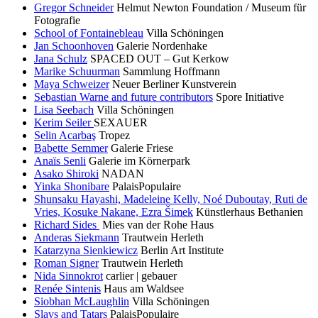
Gregor Schneider
Helmut Newton Foundation / Museum für
Fotografie
School of Fontainebleau
Villa Schöningen
Jan Schoonhoven
Galerie Nordenhake
Jana Schulz
SPACED OUT – Gut Kerkow
Marike Schuurman
Sammlung Hoffmann
Maya Schweizer
Neuer Berliner Kunstverein
Sebastian Warne and future contributors
Spore Initiative
Lisa Seebach
Villa Schöningen
Kerim Seiler
SEXAUER
Selin Acarbaş
Tropez
Babette Semmer
Galerie Friese
Anaïs Senli
Galerie im Körnerpark
Asako Shiroki
NADAN
Yinka Shonibare
PalaisPopulaire
Shunsaku Hayashi, Madeleine Kelly, Noé Duboutay, Ruti de
Vries, Kosuke Nakane, Ezra Šimek
Künstlerhaus Bethanien
Richard Sides
Mies van der Rohe Haus
Anderas Siekmann
Trautwein Herleth
Katarzyna Sienkiewicz
Berlin Art Institute
Roman Signer
Trautwein Herleth
Nida Sinnokrot
carlier | gebauer
Renée Sintenis
Haus am Waldsee
Siobhan McLaughlin
Villa Schöningen
Slavs and Tatars
PalaisPopulaire