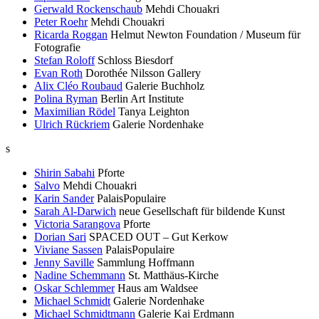
Gerwald Rockenschaub
Mehdi Chouakri
Peter Roehr
Mehdi Chouakri
Ricarda Roggan
Helmut Newton Foundation / Museum für
Fotografie
Stefan Roloff
Schloss Biesdorf
Evan Roth
Dorothée Nilsson Gallery
Alix Cléo Roubaud
Galerie Buchholz
Polina Ryman
Berlin Art Institute
Maximilian Rödel
Tanya Leighton
Ulrich Rückriem
Galerie Nordenhake
s
Shirin Sabahi
Pforte
Salvo
Mehdi Chouakri
Karin Sander
PalaisPopulaire
Sarah Al-Darwich
neue Gesellschaft für bildende Kunst
Victoria Sarangova
Pforte
Dorian Sari
SPACED OUT – Gut Kerkow
Viviane Sassen
PalaisPopulaire
Jenny Saville
Sammlung Hoffmann
Nadine Schemmann
St. Matthäus-Kirche
Oskar Schlemmer
Haus am Waldsee
Michael Schmidt
Galerie Nordenhake
Michael Schmidtmann
Galerie Kai Erdmann