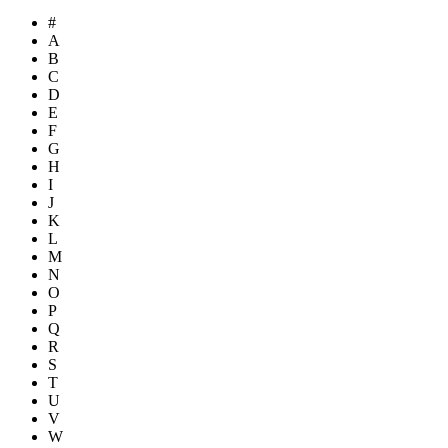
#
A
B
C
D
E
F
G
H
I
J
K
L
M
N
O
P
Q
R
S
T
U
V
W