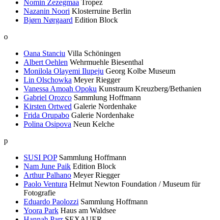
Nomin Zezegmaa
Tropez
Nazanin Noori
Klosterruine Berlin
Bjørn Nørgaard
Edition Block
o
Oana Stanciu
Villa Schöningen
Albert Oehlen
Wehrmuehle Biesenthal
Monilola Olayemi Ilupeju
Georg Kolbe Museum
Lin Olschowka
Meyer Riegger
Vanessa Amoah Opoku
Kunstraum Kreuzberg/Bethanien
Gabriel Orozco
Sammlung Hoffmann
Kirsten Ortwed
Galerie Nordenhake
Frida Orupabo
Galerie Nordenhake
Polina Osipova
Neun Kelche
p
SUSI POP
Sammlung Hoffmann
Nam June Paik
Edition Block
Arthur Palhano
Meyer Riegger
Paolo Ventura
Helmut Newton Foundation / Museum für
Fotografie
Eduardo Paolozzi
Sammlung Hoffmann
Yoora Park
Haus am Waldsee
Hannah Parr
SEXAUER