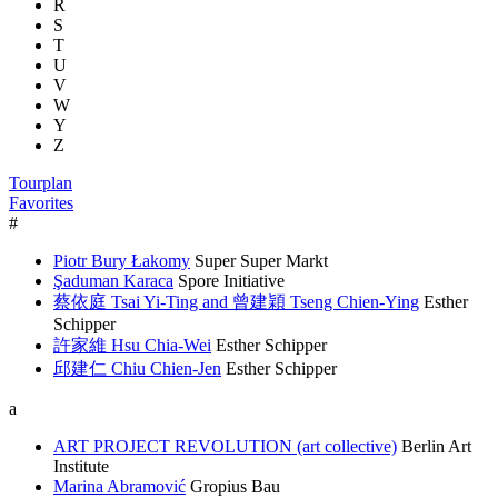
R
S
T
U
V
W
Y
Z
Tourplan
Favorites
#
Piotr Bury Łakomy
Super Super Markt
Şaduman Karaca
Spore Initiative
蔡依庭 Tsai Yi-Ting and 曾建穎 Tseng Chien-Ying
Esther
Schipper
許家維 Hsu Chia-Wei
Esther Schipper
邱建仁 Chiu Chien-Jen
Esther Schipper
a
ART PROJECT REVOLUTION (art collective)
Berlin Art
Institute
Marina Abramović
Gropius Bau