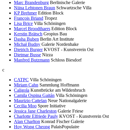
Marc Brandenburg
Berlinische Galerie
Niina Lehtonen Braun
Schwartzsche Villa
KP Brehmer
Edition Block
François Briand
Tropez
Lisa Brice
Villa Schöningen
Marcel Broodthaers
Edition Block
Kerstin Brätsch
Gropius Bau
Dasha Buben
Berlin Art Institute
Michał Budny
Galerie Nordenhake
Dietrich Burger
KVOST - Kunstverein Ost
Dietmar Busse
Nizza
Manfred Butzmann
Schloss Biesdorf
c
CATPC
Villa Schöningen
Miriam Cahn
Sammlung Hoffmann
Caligola
Kunstbrücke am Wildenbruch
Camila Ospina Gaitán
Villa Schöningen
Maurizio Cattelan
Neue Nationalgalerie
Cecilia Moo
Spore Initiative
Jessica Jane Charleston
Galerie Friese
Charlotte Elfriede Pauly
KVOST - Kunstverein Ost
Alan Charlton
Konrad Fischer Galerie
Hoy Wong Cheong
PalaisPopulaire