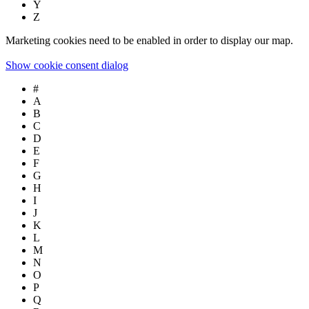
Y
Z
Marketing cookies need to be enabled in order to display our map.
Show cookie consent dialog
#
A
B
C
D
E
F
G
H
I
J
K
L
M
N
O
P
Q