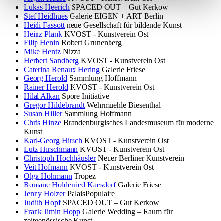
Lukas Heerich
SPACED OUT – Gut Kerkow
Stef Heidhues
Galerie EIGEN + ART Berlin
Heidi Fassott
neue Gesellschaft für bildende Kunst
Heinz Plank
KVOST - Kunstverein Ost
Filip Henin
Robert Grunenberg
Mike Hentz
Nizza
Herbert Sandberg
KVOST - Kunstverein Ost
Caterina Renaux Hering
Galerie Friese
Georg Herold
Sammlung Hoffmann
Rainer Herold
KVOST - Kunstverein Ost
Hilal Alkan
Spore Initiative
Gregor Hildebrandt
Wehrmuehle Biesenthal
Susan Hiller
Sammlung Hoffmann
Chris Hinze
Brandenburgisches Landesmuseum für moderne
Kunst
Karl-Georg Hirsch
KVOST - Kunstverein Ost
Lutz Hirschmann
KVOST - Kunstverein Ost
Christoph Hochhäusler
Neuer Berliner Kunstverein
Veit Hofmann
KVOST - Kunstverein Ost
Olga Hohmann
Tropez
Romane Holderried Kaesdorf
Galerie Friese
Jenny Holzer
PalaisPopulaire
Judith Hopf
SPACED OUT – Gut Kerkow
Frank Jimin Hopp
Galerie Wedding – Raum für
zeitgenössische Kunst