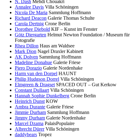
N. Dash
Mehdi Chouakri
Annalee Davis
Villa Schöningen
Nicola De Maria
Sammlung Hoffmann
Richard Deacon
Galerie Thomas Schulte
Carola Dertnig
Crone Berlin
Dorothee Diebold
KIF – Kunst im Fenster
Götz Diergarten
Helmut Newton Foundation / Museum für
Fotografie
Rhea Dillon
Haus am Waldsee
Mark Dion
Nagel Draxler Kabinett
AK Dolven
Sammlung Hoffmann
Madeline Donahue
Galerie Friese
Piero Dorazio
Galerie Nordenhake
Harm van den Dorpel
HAUNT
Philip Hudgson Dorrel
Villa Schöningen
Elmgreen & Dragset
SPACED OUT – Gut Kerkow
Constant Dullaart
Villa Schöningen
Hannah Sophie Dunkelberg
Crone Berlin
Heinrich Dunst
KOW
Ambra Durante
Galerie Friese
Jimmie Durham
Sammlung Hoffmann
Jimmy Durham
Galerie Nordenhake
Marcel Dzama
PalaisPopulaire
Albrecht Dürer
Villa Schöningen
daddybears
Tropez