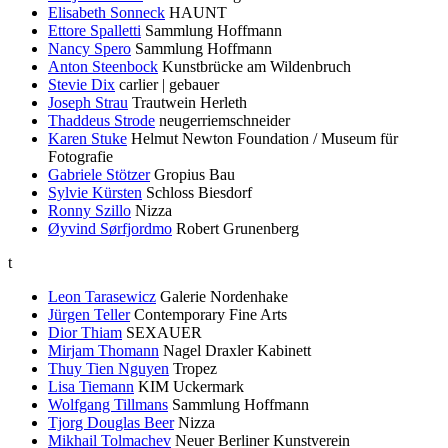
Elisabeth Sonneck
HAUNT
Ettore Spalletti
Sammlung Hoffmann
Nancy Spero
Sammlung Hoffmann
Anton Steenbock
Kunstbrücke am Wildenbruch
Stevie Dix
carlier | gebauer
Joseph Strau
Trautwein Herleth
Thaddeus Strode
neugerriemschneider
Karen Stuke
Helmut Newton Foundation / Museum für
Fotografie
Gabriele Stötzer
Gropius Bau
Sylvie Kürsten
Schloss Biesdorf
Ronny Szillo
Nizza
Øyvind Sørfjordmo
Robert Grunenberg
t
Leon Tarasewicz
Galerie Nordenhake
Jürgen Teller
Contemporary Fine Arts
Dior Thiam
SEXAUER
Mirjam Thomann
Nagel Draxler Kabinett
Thuy Tien Nguyen
Tropez
Lisa Tiemann
KIM Uckermark
Wolfgang Tillmans
Sammlung Hoffmann
Tjorg Douglas Beer
Nizza
Mikhail Tolmachev
Neuer Berliner Kunstverein