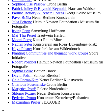
Sophie-Luise Passow
Crone Berlin
Patrick Jolley & Reynold Reynolds
Haus am Waldsee
Pauline Boudry & Renate Lorenz
Georg Kolbe Museum
Pavel Brăila
Neuer Berliner Kunstverein
Julia Peirone
Helmut Newton Foundation / Museum für
Fotografie
Irving Penn
Sammlung Hoffmann
Mai-Thu Perret
Trautwein Herleth
Mooni Perry
Kunst Raum Mitte
Nathan Peter
Kunstverein am Rosa–Luxemburg–Platz
Kaya Pilsner
Kunstbrücke am Wildenbruch
Planting Communities and thematic work groups
Spore
Initiative
Robert Polidori
Helmut Newton Foundation / Museum für
Fotografie
Sigmar Polke
Edition Block
David Polzin
Schloss Biesdorf
Gala Porras-Kim
Neuer Berliner Kunstverein
Charlotte Posenenske
Crone Berlin
Marjetica Potrč
Galerie Nordenhake
Shlomo Pozner
Neuer Berliner Kunstverein
Federico Protto
Kunstraum Kreuzberg/Bethanien
Maximilian Prüfer
SEXAUER
q