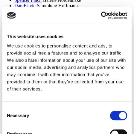
Spencer Finch
Galerie Nordenhake
Dan Flavin
Sammlung Hoffmann
Itchi Fleischer
Kunstbrücke am Wildenbruch
Sylvie Fleury
Crone Berlin
Flo Maak
NADAN
Ceal Floyer
Edition Block
Esther Forse
Villa Schöningen
This website uses cookies
Friedrich Thieme
Villa Schöningen
Asana Fujikawa
Galerie Friese
We use cookies to personalise content and ads, to
Paul Fägerskiöld
Galerie Nordenhake
provide social media features and to analyse our traffic.
Wieland Förster
Schloss Biesdorf
We also share information about your use of our site with
g
our social media, advertising and analytics partners who
Meschac Gaba
PalaisPopulaire
may combine it with other information that you’ve
Ellen Gallagher
PalaisPopulaire
provided to them or that they’ve collected from your use
Isa Genzken
Wehrmuehle Biesenthal
of their services.
Georges Rousse
Helmut Newton Foundation / Museum für
Fotografie
Bruce Gilden
Fotografiska
Alexandra Daisy Ginsberg
Villa Schöningen
Consent
Fabian Ginsberg
Kienzle Art Foundation
Necessary
Selection
Cristos Gionakos
Galerie Nordenhake
Ben Glas
Kunstbrücke am Wildenbruch
Caterina Gobbi
NADAN
Ingrid Goltzsche-Schwarz
Schloss Biesdorf