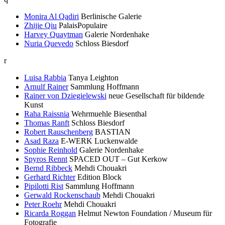
Monira Al Qadiri
Berlinische Galerie
Zhijie Qiu
PalaisPopulaire
Harvey Quaytman
Galerie Nordenhake
Nuria Quevedo
Schloss Biesdorf
r
Luisa Rabbia
Tanya Leighton
Arnulf Rainer
Sammlung Hoffmann
Rainer von Dziegielewski
neue Gesellschaft für bildende
Kunst
Raha Raissnia
Wehrmuehle Biesenthal
Thomas Ranft
Schloss Biesdorf
Robert Rauschenberg
BASTIAN
Asad Raza
E-WERK Luckenwalde
Sophie Reinhold
Galerie Nordenhake
Spyros Rennt
SPACED OUT – Gut Kerkow
Bernd Ribbeck
Mehdi Chouakri
Gerhard Richter
Edition Block
Pipilotti Rist
Sammlung Hoffmann
Gerwald Rockenschaub
Mehdi Chouakri
Peter Roehr
Mehdi Chouakri
Ricarda Roggan
Helmut Newton Foundation / Museum für
Fotografie