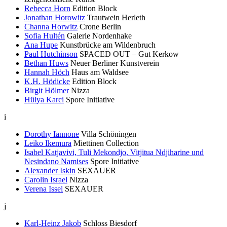
Rebecca Horn
Edition Block
Jonathan Horowitz
Trautwein Herleth
Channa Horwitz
Crone Berlin
Sofia Hultén
Galerie Nordenhake
Ana Hupe
Kunstbrücke am Wildenbruch
Paul Hutchinson
SPACED OUT – Gut Kerkow
Bethan Huws
Neuer Berliner Kunstverein
Hannah Höch
Haus am Waldsee
K.H. Hödicke
Edition Block
Birgit Hölmer
Nizza
Hülya Karci
Spore Initiative
i
Dorothy Iannone
Villa Schöningen
Leiko Ikemura
Miettinen Collection
Isabel Katjavivi, Tuli Mekondjo, Vitjitua Ndjiharine und
Nesindano Namises
Spore Initiative
Alexander Iskin
SEXAUER
Carolin Israel
Nizza
Verena Issel
SEXAUER
j
Karl-Heinz Jakob
Schloss Biesdorf