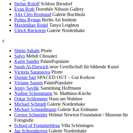
Stefan Roloff
Schloss Biesdorf
Evan Roth
Dorothée Nilsson Gallery
Alix Cléo Roubaud
Galerie Buchholz
Polina Ryman
Berlin Art Institute
Maximilian Rödel
Tanya Leighton
Ulrich Rückriem
Galerie Nordenhake
s
Shirin Sabahi
Pforte
Salvo
Mehdi Chouakri
Karin Sander
PalaisPopulaire
Sarah Al-Darwich
neue Gesellschaft für bildende Kunst
Victoria Sarangova
Pforte
Dorian Sari
SPACED OUT – Gut Kerkow
Viviane Sassen
PalaisPopulaire
Jenny Saville
Sammlung Hoffmann
Nadine Schemmann
St. Matthäus-Kirche
Oskar Schlemmer
Haus am Waldsee
Michael Schmidt
Galerie Nordenhake
Michael Schmidtmann
Galerie Kai Erdmann
Gregor Schneider
Helmut Newton Foundation / Museum für
Fotografie
School of Fontainebleau
Villa Schöningen
Jan Schoonhoven
Galerie Nordenhake