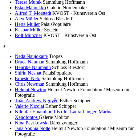
Teresa Murak
Sammlung Hoffmann
Esko Männikkö
Galerie Nordenhake
Alfred T. Mörstedt
KVOST - Kunstverein Ost
Alex Müller
Schloss Biesdorf
Herta Müller
PalaisPopulaire
Kaspar Müller
Société
Rolf Münzner
KVOST - Kunstverein Ost
n
Neda Naujokaitė
Tropez
Bruce Nauman
Sammlung Hoffmann
Henrike Naumann
Schloss Biesdorf
Shirin Neshat
PalaisPopulaire
Ernesto Neto
Sammlung Hoffmann
Chris Newman
Sammlung Hoffmann
Helmut Newton
Helmut Newton Foundation / Museum für
Fotografie
Tuấn Andrew Nguyễn
Esther Schipper
Valerio Nicolai
Esther Schipper
Niloufar Emamifar, Lisa Jo, Laura Langer, Marina
Xenofontos
Galerie Molitor
Nina Paszkowski
Bärenzwinger
Jana Sophia Nolle
Helmut Newton Foundation / Museum für
Fotografie