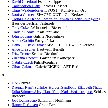
David Claerbout
Esther Schipper
Carlfriedrich Claus
Schloss Biesdorf
Claus Weidensdorfer
KVOST - Kunstverein Ost
Louisa Clement
SPACED OUT – Gut Kerkow
Cloud Gate Dance Theatre of Taiwan / Cheng Tsung-lung
Haus der Berliner Festspiele
Tony Cokes
Wehrmuehle Biesenthal
Claudia Comte
PalaisPopulaire
John Coplans
Galerie Nordenhake
Anton Corbijn
Fotografiska
Daniel Gustav Cramer
SPACED OUT – Gut Kerkow
Alice Creischer
Trautwein Herleth
Fritz Cremer
Schloss Biesdorf
Zuzanna Czebatul
Galerie im Körnerpark
Natalie Czech
PalaisPopulaire
Cihan Çakmak
Galerie EIGEN + ART Berlin
d
DAG
Nizza
Dagmar Ranft-Schinke, Herbert Sandberg, Elizabeth Shaw,
Erika Stürmer-Alex, Hans Vent, Karla Woisnitza, a.o.
Schloss
Biesdorf
José Damasceno
Sammlung Hoffmann
Hanne Darboven
Crone Berlin