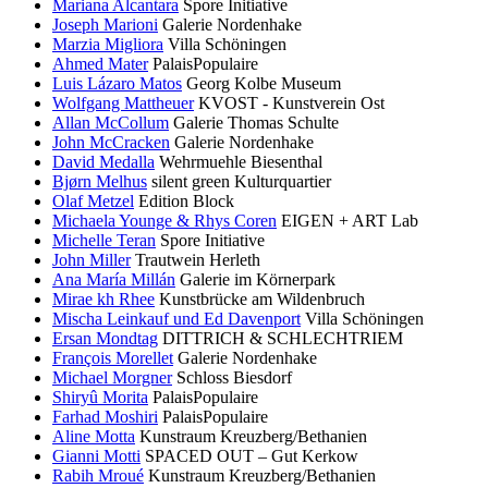
Mariana Alcantara
Spore Initiative
Joseph Marioni
Galerie Nordenhake
Marzia Migliora
Villa Schöningen
Ahmed Mater
PalaisPopulaire
Luis Lázaro Matos
Georg Kolbe Museum
Wolfgang Mattheuer
KVOST - Kunstverein Ost
Allan McCollum
Galerie Thomas Schulte
John McCracken
Galerie Nordenhake
David Medalla
Wehrmuehle Biesenthal
Bjørn Melhus
silent green Kulturquartier
Olaf Metzel
Edition Block
Michaela Younge & Rhys Coren
EIGEN + ART Lab
Michelle Teran
Spore Initiative
John Miller
Trautwein Herleth
Ana María Millán
Galerie im Körnerpark
Mirae kh Rhee
Kunstbrücke am Wildenbruch
Mischa Leinkauf und Ed Davenport
Villa Schöningen
Ersan Mondtag
DITTRICH & SCHLECHTRIEM
François Morellet
Galerie Nordenhake
Michael Morgner
Schloss Biesdorf
Shiryû Morita
PalaisPopulaire
Farhad Moshiri
PalaisPopulaire
Aline Motta
Kunstraum Kreuzberg/Bethanien
Gianni Motti
SPACED OUT – Gut Kerkow
Rabih Mroué
Kunstraum Kreuzberg/Bethanien