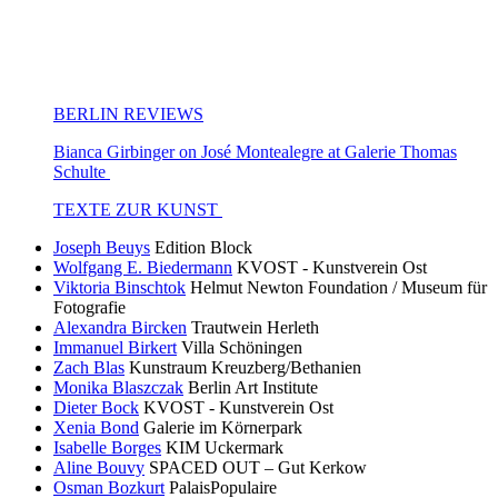
BERLIN REVIEWS
Bianca Girbinger on José Montealegre at Galerie Thomas
Schulte
TEXTE ZUR KUNST
Joseph Beuys
Edition Block
Wolfgang E. Biedermann
KVOST - Kunstverein Ost
Viktoria Binschtok
Helmut Newton Foundation / Museum für
Fotografie
Alexandra Bircken
Trautwein Herleth
Immanuel Birkert
Villa Schöningen
Zach Blas
Kunstraum Kreuzberg/Bethanien
Monika Blaszczak
Berlin Art Institute
Dieter Bock
KVOST - Kunstverein Ost
Xenia Bond
Galerie im Körnerpark
Isabelle Borges
KIM Uckermark
Aline Bouvy
SPACED OUT – Gut Kerkow
Osman Bozkurt
PalaisPopulaire