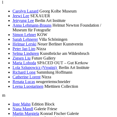
l
Carolyn Lazard
Georg Kolbe Museum
Jeewi Lee
SEXAUER
Jeiryung Lee
Berlin Art Institute
Anna Lehmann-Brauns
Helmut Newton Foundation /
Museum für Fotografie
Simon Lehner
KOW
Sarah Lehnerer
Villa Schöningen
Helmar Lerski
Neuer Berliner Kunstverein
Peter Jap Lim
Nizza
Selma Lindgren
Kunstbrücke am Wildenbruch
Zigsen Liu
Future Gallery
Maria Loboda
SPACED OUT – Gut Kerkow
Lola Szlupowicz (Vrogini)
Berlin Art Institute
Richard Long
Sammlung Hoffmann
Catherine Lorent
Nizza
Renata Lucas
neugerriemschneider
Leena Luostarinen
Miettinen Collection
m
Inge Mahn
Edition Block
Nana Mandl
Galerie Friese
Martin Margiela
Konrad Fischer Galerie