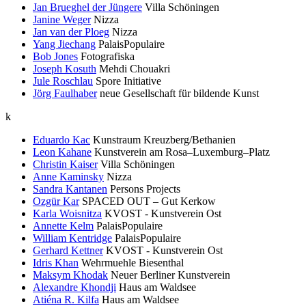
Jan Brueghel der Jüngere
Villa Schöningen
Janine Weger
Nizza
Jan van der Ploeg
Nizza
Yang Jiechang
PalaisPopulaire
Bob Jones
Fotografiska
Joseph Kosuth
Mehdi Chouakri
Jule Roschlau
Spore Initiative
Jörg Faulhaber
neue Gesellschaft für bildende Kunst
k
Eduardo Kac
Kunstraum Kreuzberg/Bethanien
Leon Kahane
Kunstverein am Rosa–Luxemburg–Platz
Christin Kaiser
Villa Schöningen
Anne Kaminsky
Nizza
Sandra Kantanen
Persons Projects
Ozgür Kar
SPACED OUT – Gut Kerkow
Karla Woisnitza
KVOST - Kunstverein Ost
Annette Kelm
PalaisPopulaire
William Kentridge
PalaisPopulaire
Gerhard Kettner
KVOST - Kunstverein Ost
Idris Khan
Wehrmuehle Biesenthal
Maksym Khodak
Neuer Berliner Kunstverein
Alexandre Khondji
Haus am Waldsee
Atiéna R. Kilfa
Haus am Waldsee