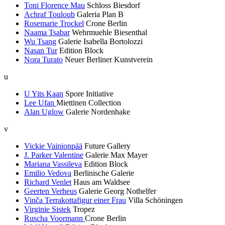
Toni Florence Mau
Schloss Biesdorf
Achraf Touloub
Galeria Plan B
Rosemarie Trockel
Crone Berlin
Naama Tsabar
Wehrmuehle Biesenthal
Wu Tsang
Galerie Isabella Bortolozzi
Nasan Tur
Edition Block
Nora Turato
Neuer Berliner Kunstverein
u
U Yits Kaan
Spore Initiative
Lee Ufan
Miettinen Collection
Alan Uglow
Galerie Nordenhake
v
Vickie Vainionpää
Future Gallery
J. Parker Valentine
Galerie Max Mayer
Mariana Vassileva
Edition Block
Emilio Vedova
Berlinische Galerie
Richard Venlet
Haus am Waldsee
Geerten Verheus
Galerie Georg Nothelfer
Vinča Terrakottafigur einer Frau
Villa Schöningen
Virginie Sistek
Tropez
Ruscha Voormann
Crone Berlin