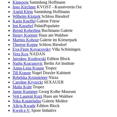
Kimsooja
Sammlung Hoffmann
Ingo Kirchner
KVOST - Kunstverein Ost
Astrid Klein
Sammlung Hoffmann
Wilhelm Klotzek
Schloss Biesdorf
Karin Kneffel
Galerie Friese
Imi Knoebel
PalaisPopulaire
Bernd Koberling
Buchmann Galerie
Henry Koerner
Haus am Waldsee
Martins Kohout
Galerie im Körnerpark
Therese Koppe
Schloss Biesdorf
Eva-Fiore Kovacovsky
Villa Schöningen
Vera Kox
NADAN
Jarosław Kozłowski
Edition Block
Nadja Kracunovic
Berlin Art Institute
Anna-Lena Krause
Tropez
Till Krause
Nagel Draxler Kabinett
Rebekka Kronsteiner
Nizza
Caroline Kryzecki
SEXAUER
Malin Kuht
Tropez
Janne Kummer
Georg Kolbe Museum
Veit Laurent Kurz
Haus am Waldsee
Nika Kutateladze
Galerie Molitor
Alicja Kwade
Edition Block
Kweli e.V.
Spore Initiative