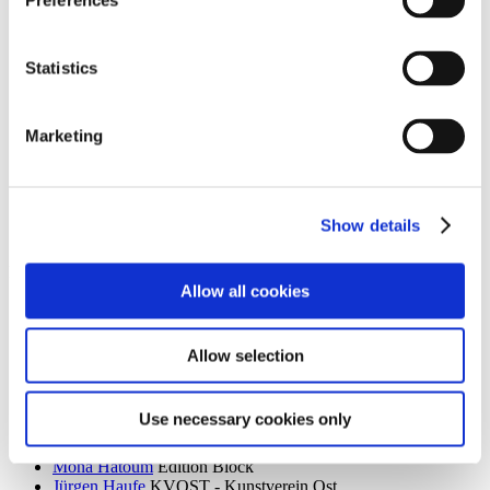
Preferences
Dieter Goltzsche
KVOST - Kunstverein Ost
Monika Grabuschnigg
SPACED OUT – Gut Kerkow
Isabelle Graeff
SEXAUER
Statistics
René Graetz
Schloss Biesdorf
Susanne Grau
Kunstbrücke am Wildenbruch
Martin Groß
Villa Schöningen
Marketing
Karolina Grywnowicz
Kunstraum Kreuzberg/Bethanien
Carla Guagliardi
Sammlung Hoffmann
Shilpa Gupta
Hamburger Bahnhof – Nationalgalerie der
Gegenwart
Renate Göritz
KVOST - Kunstverein Ost
Show details
Günter Umberg, Stanley Whitney
Galerie Nordenhake
h
Allow all cookies
Robert Haas
Haus am Waldsee
Marcia Hafif
Galerie Nordenhake
Trulee Hall
Villa Schöningen
Allow selection
Richard Hamilton
Edition Block
Barbara Hammer
Villa Schöningen
Hans Ticha
KVOST - Kunstverein Ost
Use necessary cookies only
Harald Krainer, Lutz Marx, Herbert Meyer, Veronika Patzuda,
Hildegard Wittur
neue Gesellschaft für bildende Kunst
Mona Hatoum
Edition Block
Jürgen Haufe
KVOST - Kunstverein Ost