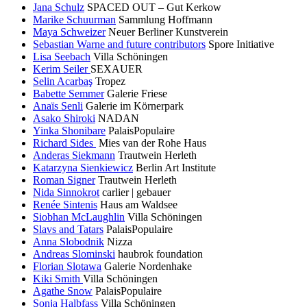
Jana Schulz
SPACED OUT – Gut Kerkow
Marike Schuurman
Sammlung Hoffmann
Maya Schweizer
Neuer Berliner Kunstverein
Sebastian Warne and future contributors
Spore Initiative
Lisa Seebach
Villa Schöningen
Kerim Seiler
SEXAUER
Selin Acarbaş
Tropez
Babette Semmer
Galerie Friese
Anaïs Senli
Galerie im Körnerpark
Asako Shiroki
NADAN
Yinka Shonibare
PalaisPopulaire
Richard Sides
Mies van der Rohe Haus
Anderas Siekmann
Trautwein Herleth
Katarzyna Sienkiewicz
Berlin Art Institute
Roman Signer
Trautwein Herleth
Nida Sinnokrot
carlier | gebauer
Renée Sintenis
Haus am Waldsee
Siobhan McLaughlin
Villa Schöningen
Slavs and Tatars
PalaisPopulaire
Anna Slobodnik
Nizza
Andreas Slominski
haubrok foundation
Florian Slotawa
Galerie Nordenhake
Kiki Smith
Villa Schöningen
Agathe Snow
PalaisPopulaire
Sonja Halbfass
Villa Schöningen