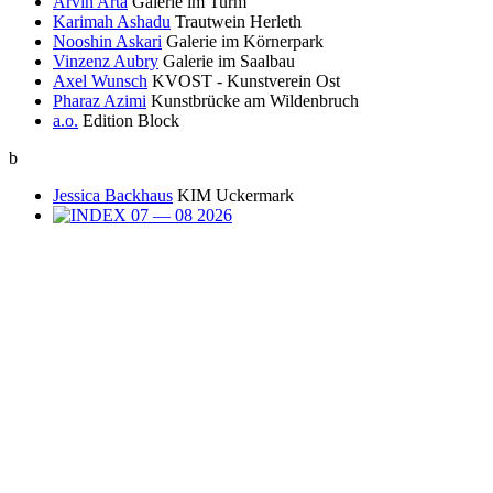
Arvin Arta
Galerie im Turm
Karimah Ashadu
Trautwein Herleth
Nooshin Askari
Galerie im Körnerpark
Vinzenz Aubry
Galerie im Saalbau
Axel Wunsch
KVOST - Kunstverein Ost
Pharaz Azimi
Kunstbrücke am Wildenbruch
a.o.
Edition Block
b
Jessica Backhaus
KIM Uckermark