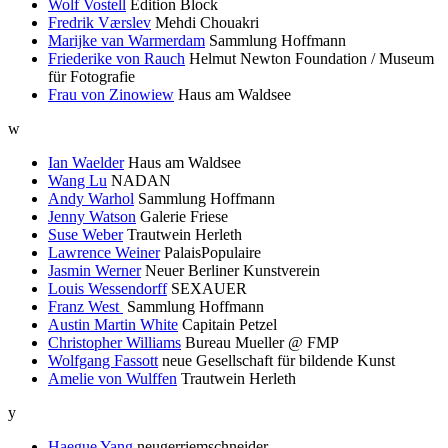
Wolf Vostell
Edition Block
Fredrik Værslev
Mehdi Chouakri
Marijke van Warmerdam
Sammlung Hoffmann
Friederike von Rauch
Helmut Newton Foundation / Museum
für Fotografie
Frau von Zinowiew
Haus am Waldsee
w
Ian Waelder
Haus am Waldsee
Wang Lu
NADAN
Andy Warhol
Sammlung Hoffmann
Jenny Watson
Galerie Friese
Suse Weber
Trautwein Herleth
Lawrence Weiner
PalaisPopulaire
Jasmin Werner
Neuer Berliner Kunstverein
Louis Wessendorff
SEXAUER
Franz West
Sammlung Hoffmann
Austin Martin White
Capitain Petzel
Christopher Williams
Bureau Mueller @ FMP
Wolfgang Fassott
neue Gesellschaft für bildende Kunst
Amelie von Wulffen
Trautwein Herleth
y
Haegue Yang
neugerriemschneider