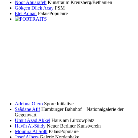
Noor Abuarafeh
Kunstraum Kreuzberg/Bethanien
Gökçen Dilek Acay
PSM
Etel Adnan
PalaisPopulaire
Adriana Otero
Spore Initiative
Saâdane Afif
Hamburger Bahnhof – Nationalgalerie der
Gegenwart
Umut Azad Akkel
Haus am Lützowplatz
Havîn Al-Sîndy
Neuer Berliner Kunstverein
Mounira Al Solh
PalaisPopulaire
Josef Albers
Galerie Nordenhake