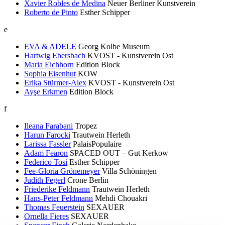
Xavier Robles de Medina
Neuer Berliner Kunstverein
Roberto de Pinto
Esther Schipper
e
EVA & ADELE
Georg Kolbe Museum
Hartwig Ebersbach
KVOST - Kunstverein Ost
Maria Eichhorn
Edition Block
Sophia Eisenhut
KOW
Erika Stürmer-Alex
KVOST - Kunstverein Ost
Ayşe Erkmen
Edition Block
f
Ileana Farabani
Tropez
Harun Farocki
Trautwein Herleth
Larissa Fassler
PalaisPopulaire
Adam Fearon
SPACED OUT – Gut Kerkow
Federico Tosi
Esther Schipper
Fee-Gloria Grönemeyer
Villa Schöningen
Judith Fegerl
Crone Berlin
Friederike Feldmann
Trautwein Herleth
Hans-Peter Feldmann
Mehdi Chouakri
Thomas Feuerstein
SEXAUER
Ornella Fieres
SEXAUER