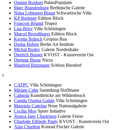
Osman Bozkurt
PalaisPopulaire
Marc Brandenburg
Berlinische Galerie
Niina Lehtonen Braun
Schwartzsche Villa
KP Brehmer
Edition Block
François Briand
Tropez
Lisa Brice
Villa Schöningen
Marcel Broodthaers
Edition Block
Kerstin Brätsch
Gropius Bau
Dasha Buben
Berlin Art Institute
Michał Budny
Galerie Nordenhake
Dietrich Burger
KVOST - Kunstverein Ost
Dietmar Busse
Nizza
Manfred Butzmann
Schloss Biesdorf
c
CATPC
Villa Schöningen
Miriam Cahn
Sammlung Hoffmann
Caligola
Kunstbrücke am Wildenbruch
Camila Ospina Gaitán
Villa Schöningen
Maurizio Cattelan
Neue Nationalgalerie
Cecilia Moo
Spore Initiative
Jessica Jane Charleston
Galerie Friese
Charlotte Elfriede Pauly
KVOST - Kunstverein Ost
Alan Charlton
Konrad Fischer Galerie