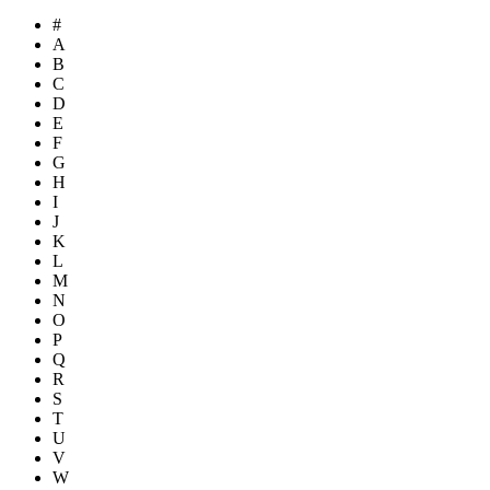
#
A
B
C
D
E
F
G
H
I
J
K
L
M
N
O
P
Q
R
S
T
U
V
W