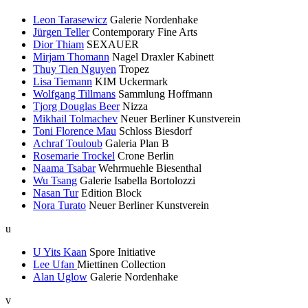
Leon Tarasewicz
Galerie Nordenhake
Jürgen Teller
Contemporary Fine Arts
Dior Thiam
SEXAUER
Mirjam Thomann
Nagel Draxler Kabinett
Thuy Tien Nguyen
Tropez
Lisa Tiemann
KIM Uckermark
Wolfgang Tillmans
Sammlung Hoffmann
Tjorg Douglas Beer
Nizza
Mikhail Tolmachev
Neuer Berliner Kunstverein
Toni Florence Mau
Schloss Biesdorf
Achraf Touloub
Galeria Plan B
Rosemarie Trockel
Crone Berlin
Naama Tsabar
Wehrmuehle Biesenthal
Wu Tsang
Galerie Isabella Bortolozzi
Nasan Tur
Edition Block
Nora Turato
Neuer Berliner Kunstverein
u
U Yits Kaan
Spore Initiative
Lee Ufan
Miettinen Collection
Alan Uglow
Galerie Nordenhake
v