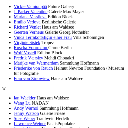
Vickie Vainionpää
Future Gallery
J. Parker Valentine
Galerie Max Mayer
Mariana Vassileva
Edition Block
Emilio Vedova
Berlinische Galerie
Richard Venlet
Haus am Waldsee
Geerten Verheus
Galerie Georg Nothelfer
Vinča Terrakottafigur einer Frau
Villa Schöningen
Virginie Sistek
Tropez
Ruscha Voormann
Crone Berlin
Wolf Vostell
Edition Block
Fredrik Værslev
Mehdi Chouakri
Marijke van Warmerdam
Sammlung Hoffmann
Friederike von Rauch
Helmut Newton Foundation / Museum
für Fotografie
Frau von Zinowiew
Haus am Waldsee
w
Ian Waelder
Haus am Waldsee
Wang Lu
NADAN
Andy Warhol
Sammlung Hoffmann
Jenny Watson
Galerie Friese
Suse Weber
Trautwein Herleth
Lawrence Weiner
PalaisPopulaire