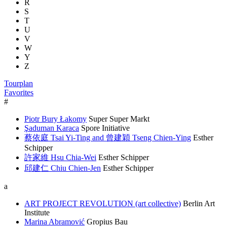
R
S
T
U
V
W
Y
Z
Tourplan
Favorites
#
Piotr Bury Łakomy
Super Super Markt
Şaduman Karaca
Spore Initiative
蔡依庭 Tsai Yi-Ting and 曾建穎 Tseng Chien-Ying
Esther
Schipper
許家維 Hsu Chia-Wei
Esther Schipper
邱建仁 Chiu Chien-Jen
Esther Schipper
a
ART PROJECT REVOLUTION (art collective)
Berlin Art
Institute
Marina Abramović
Gropius Bau