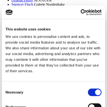
Ornella Fieres
SEXAUER
Spencer Finch
Galerie Nordenhake
Dan Flavin
Sammlung Hoffmann
Itchi Fleischer
Kunstbrücke am Wildenbruch
Sylvie Fleury
Crone Berlin
Flo Maak
NADAN
Ceal Floyer
Edition Block
This website uses cookies
Esther Forse
Villa Schöningen
Friedrich Thieme
Villa Schöningen
We use cookies to personalise content and ads, to
Asana Fujikawa
Galerie Friese
provide social media features and to analyse our traffic.
Paul Fägerskiöld
Galerie Nordenhake
Wieland Förster
Schloss Biesdorf
We also share information about your use of our site with
our social media, advertising and analytics partners who
g
may combine it with other information that you’ve
Meschac Gaba
PalaisPopulaire
provided to them or that they’ve collected from your use
Ellen Gallagher
PalaisPopulaire
of their services.
Isa Genzken
Wehrmuehle Biesenthal
Georges Rousse
Helmut Newton Foundation / Museum für
Fotografie
Bruce Gilden
Fotografiska
Consent
Alexandra Daisy Ginsberg
Villa Schöningen
Necessary
Selection
Fabian Ginsberg
Kienzle Art Foundation
Cristos Gionakos
Galerie Nordenhake
Ben Glas
Kunstbrücke am Wildenbruch
Caterina Gobbi
NADAN