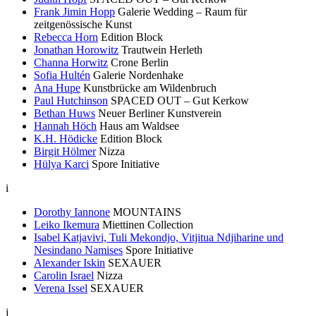
Frank Jimin Hopp
Galerie Wedding – Raum für
zeitgenössische Kunst
Rebecca Horn
Edition Block
Jonathan Horowitz
Trautwein Herleth
Channa Horwitz
Crone Berlin
Sofia Hultén
Galerie Nordenhake
Ana Hupe
Kunstbrücke am Wildenbruch
Paul Hutchinson
SPACED OUT – Gut Kerkow
Bethan Huws
Neuer Berliner Kunstverein
Hannah Höch
Haus am Waldsee
K.H. Hödicke
Edition Block
Birgit Hölmer
Nizza
Hülya Karci
Spore Initiative
i
Dorothy Iannone
MOUNTAINS
Leiko Ikemura
Miettinen Collection
Isabel Katjavivi, Tuli Mekondjo, Vitjitua Ndjiharine und
Nesindano Namises
Spore Initiative
Alexander Iskin
SEXAUER
Carolin Israel
Nizza
Verena Issel
SEXAUER
j