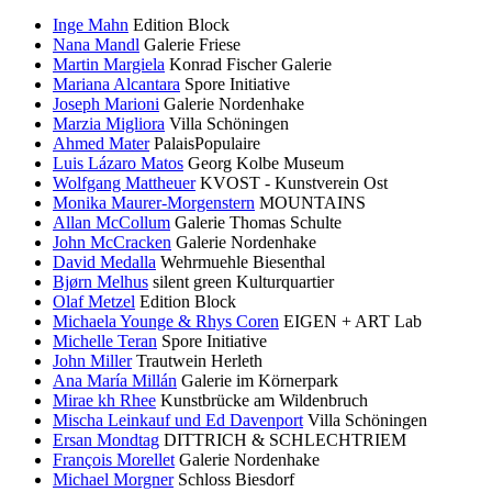
Inge Mahn
Edition Block
Nana Mandl
Galerie Friese
Martin Margiela
Konrad Fischer Galerie
Mariana Alcantara
Spore Initiative
Joseph Marioni
Galerie Nordenhake
Marzia Migliora
Villa Schöningen
Ahmed Mater
PalaisPopulaire
Luis Lázaro Matos
Georg Kolbe Museum
Wolfgang Mattheuer
KVOST - Kunstverein Ost
Monika Maurer-Morgenstern
MOUNTAINS
Allan McCollum
Galerie Thomas Schulte
John McCracken
Galerie Nordenhake
David Medalla
Wehrmuehle Biesenthal
Bjørn Melhus
silent green Kulturquartier
Olaf Metzel
Edition Block
Michaela Younge & Rhys Coren
EIGEN + ART Lab
Michelle Teran
Spore Initiative
John Miller
Trautwein Herleth
Ana María Millán
Galerie im Körnerpark
Mirae kh Rhee
Kunstbrücke am Wildenbruch
Mischa Leinkauf und Ed Davenport
Villa Schöningen
Ersan Mondtag
DITTRICH & SCHLECHTRIEM
François Morellet
Galerie Nordenhake
Michael Morgner
Schloss Biesdorf