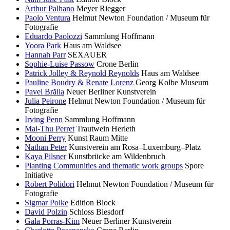
Arthur Palhano
Meyer Riegger
Paolo Ventura
Helmut Newton Foundation / Museum für
Fotografie
Eduardo Paolozzi
Sammlung Hoffmann
Yoora Park
Haus am Waldsee
Hannah Parr
SEXAUER
Sophie-Luise Passow
Crone Berlin
Patrick Jolley & Reynold Reynolds
Haus am Waldsee
Pauline Boudry & Renate Lorenz
Georg Kolbe Museum
Pavel Brăila
Neuer Berliner Kunstverein
Julia Peirone
Helmut Newton Foundation / Museum für
Fotografie
Irving Penn
Sammlung Hoffmann
Mai-Thu Perret
Trautwein Herleth
Mooni Perry
Kunst Raum Mitte
Nathan Peter
Kunstverein am Rosa–Luxemburg–Platz
Kaya Pilsner
Kunstbrücke am Wildenbruch
Planting Communities and thematic work groups
Spore
Initiative
Robert Polidori
Helmut Newton Foundation / Museum für
Fotografie
Sigmar Polke
Edition Block
David Polzin
Schloss Biesdorf
Gala Porras-Kim
Neuer Berliner Kunstverein