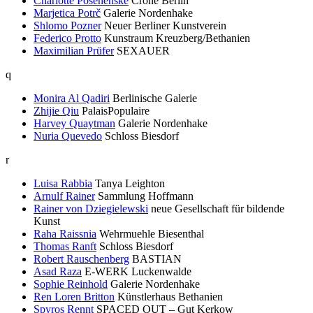
Charlotte Posenenske
Crone Berlin
Marjetica Potrč
Galerie Nordenhake
Shlomo Pozner
Neuer Berliner Kunstverein
Federico Protto
Kunstraum Kreuzberg/Bethanien
Maximilian Prüfer
SEXAUER
q
Monira Al Qadiri
Berlinische Galerie
Zhijie Qiu
PalaisPopulaire
Harvey Quaytman
Galerie Nordenhake
Nuria Quevedo
Schloss Biesdorf
r
Luisa Rabbia
Tanya Leighton
Arnulf Rainer
Sammlung Hoffmann
Rainer von Dziegielewski
neue Gesellschaft für bildende
Kunst
Raha Raissnia
Wehrmuehle Biesenthal
Thomas Ranft
Schloss Biesdorf
Robert Rauschenberg
BASTIAN
Asad Raza
E-WERK Luckenwalde
Sophie Reinhold
Galerie Nordenhake
Ren Loren Britton
Künstlerhaus Bethanien
Spyros Rennt
SPACED OUT – Gut Kerkow