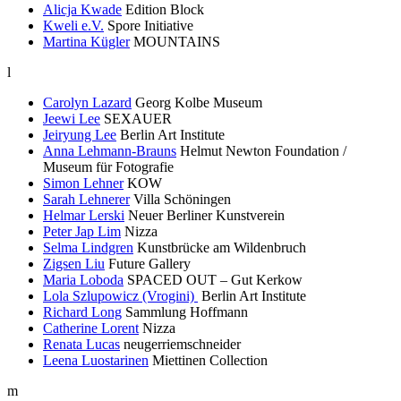
Alicja Kwade
Edition Block
Kweli e.V.
Spore Initiative
Martina Kügler
MOUNTAINS
l
Carolyn Lazard
Georg Kolbe Museum
Jeewi Lee
SEXAUER
Jeiryung Lee
Berlin Art Institute
Anna Lehmann-Brauns
Helmut Newton Foundation /
Museum für Fotografie
Simon Lehner
KOW
Sarah Lehnerer
Villa Schöningen
Helmar Lerski
Neuer Berliner Kunstverein
Peter Jap Lim
Nizza
Selma Lindgren
Kunstbrücke am Wildenbruch
Zigsen Liu
Future Gallery
Maria Loboda
SPACED OUT – Gut Kerkow
Lola Szlupowicz (Vrogini)
Berlin Art Institute
Richard Long
Sammlung Hoffmann
Catherine Lorent
Nizza
Renata Lucas
neugerriemschneider
Leena Luostarinen
Miettinen Collection
m