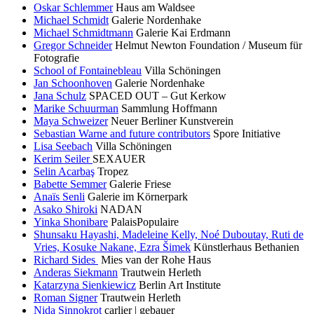
Oskar Schlemmer
Haus am Waldsee
Michael Schmidt
Galerie Nordenhake
Michael Schmidtmann
Galerie Kai Erdmann
Gregor Schneider
Helmut Newton Foundation / Museum für
Fotografie
School of Fontainebleau
Villa Schöningen
Jan Schoonhoven
Galerie Nordenhake
Jana Schulz
SPACED OUT – Gut Kerkow
Marike Schuurman
Sammlung Hoffmann
Maya Schweizer
Neuer Berliner Kunstverein
Sebastian Warne and future contributors
Spore Initiative
Lisa Seebach
Villa Schöningen
Kerim Seiler
SEXAUER
Selin Acarbaş
Tropez
Babette Semmer
Galerie Friese
Anaïs Senli
Galerie im Körnerpark
Asako Shiroki
NADAN
Yinka Shonibare
PalaisPopulaire
Shunsaku Hayashi, Madeleine Kelly, Noé Duboutay, Ruti de
Vries, Kosuke Nakane, Ezra Šimek
Künstlerhaus Bethanien
Richard Sides
Mies van der Rohe Haus
Anderas Siekmann
Trautwein Herleth
Katarzyna Sienkiewicz
Berlin Art Institute
Roman Signer
Trautwein Herleth
Nida Sinnokrot
carlier | gebauer