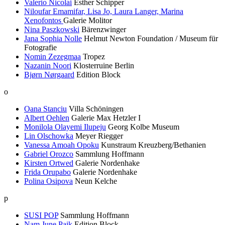
Valerio Nicolai
Esther Schipper
Niloufar Emamifar, Lisa Jo, Laura Langer, Marina
Xenofontos
Galerie Molitor
Nina Paszkowski
Bärenzwinger
Jana Sophia Nolle
Helmut Newton Foundation / Museum für
Fotografie
Nomin Zezegmaa
Tropez
Nazanin Noori
Klosterruine Berlin
Bjørn Nørgaard
Edition Block
o
Oana Stanciu
Villa Schöningen
Albert Oehlen
Galerie Max Hetzler I
Monilola Olayemi Ilupeju
Georg Kolbe Museum
Lin Olschowka
Meyer Riegger
Vanessa Amoah Opoku
Kunstraum Kreuzberg/Bethanien
Gabriel Orozco
Sammlung Hoffmann
Kirsten Ortwed
Galerie Nordenhake
Frida Orupabo
Galerie Nordenhake
Polina Osipova
Neun Kelche
p
SUSI POP
Sammlung Hoffmann
Nam June Paik
Edition Block