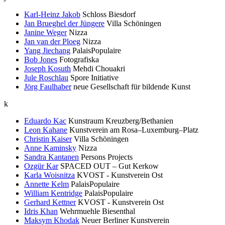
Karl-Heinz Jakob
Schloss Biesdorf
Jan Brueghel der Jüngere
Villa Schöningen
Janine Weger
Nizza
Jan van der Ploeg
Nizza
Yang Jiechang
PalaisPopulaire
Bob Jones
Fotografiska
Joseph Kosuth
Mehdi Chouakri
Jule Roschlau
Spore Initiative
Jörg Faulhaber
neue Gesellschaft für bildende Kunst
k
Eduardo Kac
Kunstraum Kreuzberg/Bethanien
Leon Kahane
Kunstverein am Rosa–Luxemburg–Platz
Christin Kaiser
Villa Schöningen
Anne Kaminsky
Nizza
Sandra Kantanen
Persons Projects
Ozgür Kar
SPACED OUT – Gut Kerkow
Karla Woisnitza
KVOST - Kunstverein Ost
Annette Kelm
PalaisPopulaire
William Kentridge
PalaisPopulaire
Gerhard Kettner
KVOST - Kunstverein Ost
Idris Khan
Wehrmuehle Biesenthal
Maksym Khodak
Neuer Berliner Kunstverein