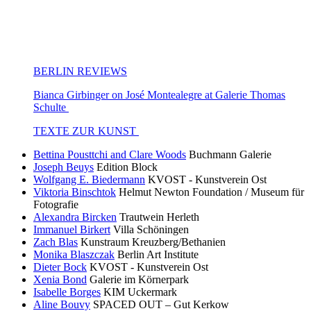
BERLIN REVIEWS
Bianca Girbinger on José Montealegre at Galerie Thomas
Schulte
TEXTE ZUR KUNST
Bettina Pousttchi and Clare Woods
Buchmann Galerie
Joseph Beuys
Edition Block
Wolfgang E. Biedermann
KVOST - Kunstverein Ost
Viktoria Binschtok
Helmut Newton Foundation / Museum für
Fotografie
Alexandra Bircken
Trautwein Herleth
Immanuel Birkert
Villa Schöningen
Zach Blas
Kunstraum Kreuzberg/Bethanien
Monika Blaszczak
Berlin Art Institute
Dieter Bock
KVOST - Kunstverein Ost
Xenia Bond
Galerie im Körnerpark
Isabelle Borges
KIM Uckermark
Aline Bouvy
SPACED OUT – Gut Kerkow