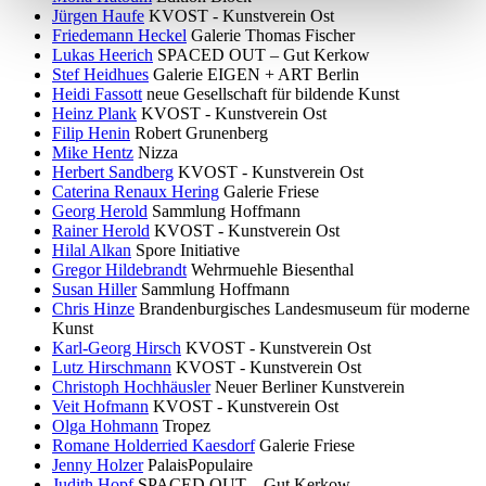
Jürgen Haufe
KVOST - Kunstverein Ost
Friedemann Heckel
Galerie Thomas Fischer
Lukas Heerich
SPACED OUT – Gut Kerkow
Stef Heidhues
Galerie EIGEN + ART Berlin
Heidi Fassott
neue Gesellschaft für bildende Kunst
Heinz Plank
KVOST - Kunstverein Ost
Filip Henin
Robert Grunenberg
Mike Hentz
Nizza
Herbert Sandberg
KVOST - Kunstverein Ost
Caterina Renaux Hering
Galerie Friese
Georg Herold
Sammlung Hoffmann
Rainer Herold
KVOST - Kunstverein Ost
Hilal Alkan
Spore Initiative
Gregor Hildebrandt
Wehrmuehle Biesenthal
Susan Hiller
Sammlung Hoffmann
Chris Hinze
Brandenburgisches Landesmuseum für moderne
Kunst
Karl-Georg Hirsch
KVOST - Kunstverein Ost
Lutz Hirschmann
KVOST - Kunstverein Ost
Christoph Hochhäusler
Neuer Berliner Kunstverein
Veit Hofmann
KVOST - Kunstverein Ost
Olga Hohmann
Tropez
Romane Holderried Kaesdorf
Galerie Friese
Jenny Holzer
PalaisPopulaire
Judith Hopf
SPACED OUT – Gut Kerkow