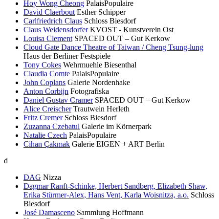
Hoy Wong Cheong
PalaisPopulaire
David Claerbout
Esther Schipper
Carlfriedrich Claus
Schloss Biesdorf
Claus Weidensdorfer
KVOST - Kunstverein Ost
Louisa Clement
SPACED OUT – Gut Kerkow
Cloud Gate Dance Theatre of Taiwan / Cheng Tsung-lung
Haus der Berliner Festspiele
Tony Cokes
Wehrmuehle Biesenthal
Claudia Comte
PalaisPopulaire
John Coplans
Galerie Nordenhake
Anton Corbijn
Fotografiska
Daniel Gustav Cramer
SPACED OUT – Gut Kerkow
Alice Creischer
Trautwein Herleth
Fritz Cremer
Schloss Biesdorf
Zuzanna Czebatul
Galerie im Körnerpark
Natalie Czech
PalaisPopulaire
Cihan Çakmak
Galerie EIGEN + ART Berlin
d
DAG
Nizza
Dagmar Ranft-Schinke, Herbert Sandberg, Elizabeth Shaw,
Erika Stürmer-Alex, Hans Vent, Karla Woisnitza, a.o.
Schloss
Biesdorf
José Damasceno
Sammlung Hoffmann