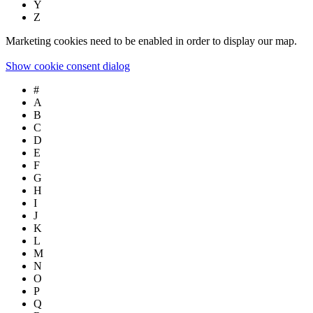
Y
Z
Marketing cookies need to be enabled in order to display our map.
Show cookie consent dialog
#
A
B
C
D
E
F
G
H
I
J
K
L
M
N
O
P
Q