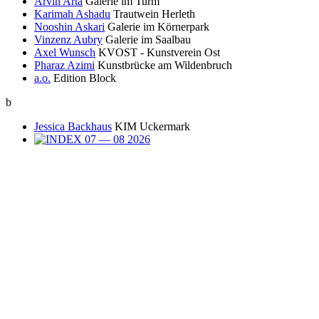
Arvin Arta
Galerie im Turm
Karimah Ashadu
Trautwein Herleth
Nooshin Askari
Galerie im Körnerpark
Vinzenz Aubry
Galerie im Saalbau
Axel Wunsch
KVOST - Kunstverein Ost
Pharaz Azimi
Kunstbrücke am Wildenbruch
a.o.
Edition Block
b
Jessica Backhaus
KIM Uckermark