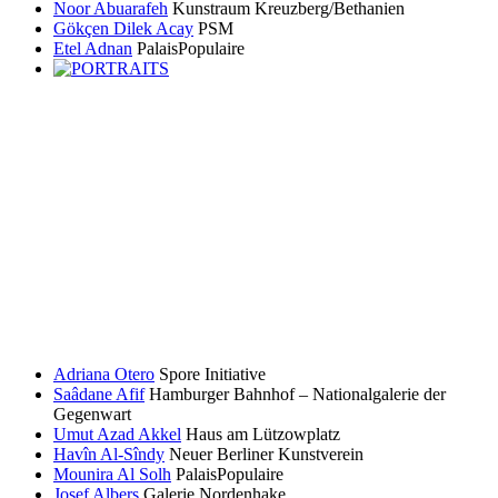
Noor Abuarafeh
Kunstraum Kreuzberg/Bethanien
Gökçen Dilek Acay
PSM
Etel Adnan
PalaisPopulaire
Adriana Otero
Spore Initiative
Saâdane Afif
Hamburger Bahnhof – Nationalgalerie der
Gegenwart
Umut Azad Akkel
Haus am Lützowplatz
Havîn Al-Sîndy
Neuer Berliner Kunstverein
Mounira Al Solh
PalaisPopulaire
Josef Albers
Galerie Nordenhake