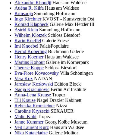
Alexandre Khondji
Haus am Waldsee
Atiéna R. Kilfa
Haus am Waldsee
Kimsooja
Sammlung Hoffmann
Ingo Kirchner
KVOST - Kunstverein Ost
Konrad Klapheck
Galerie Max Hetzler III
Astrid Klein
Sammlung Hoffmann
Wilhelm Klotzek
Schloss Biesdorf
Karin Kneffel
Galerie Friese
Imi Knoebel
PalaisPopulaire
Bernd Koberling
Buchmann Galerie
Henry Koerner
Haus am Waldsee
Martins Kohout
Galerie im Körnerpark
Therese Koppe
Schloss Biesdorf
Eva-Fiore Kovacovsky
Villa Schöningen
Vera Kox
NADAN
Jarosław Kozłowski
Edition Block
Nadja Kracunovic
Berlin Art Institute
Anna-Lena Krause
Tropez
Till Krause
Nagel Draxler Kabinett
Rebekka Kronsteiner
Nizza
Caroline Kryzecki
SEXAUER
Malin Kuht
Tropez
Janne Kummer
Georg Kolbe Museum
Veit Laurent Kurz
Haus am Waldsee
Nika Kutateladze
Galerie Molitor