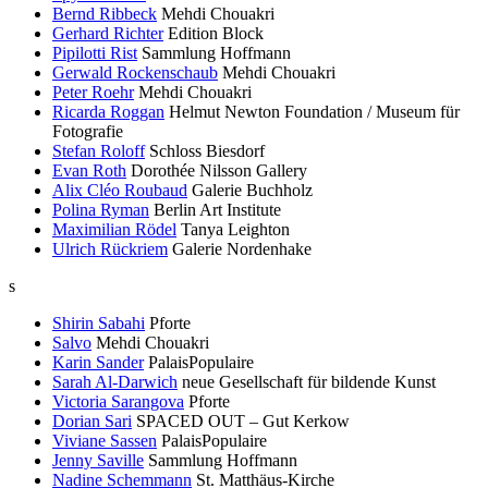
Bernd Ribbeck
Mehdi Chouakri
Gerhard Richter
Edition Block
Pipilotti Rist
Sammlung Hoffmann
Gerwald Rockenschaub
Mehdi Chouakri
Peter Roehr
Mehdi Chouakri
Ricarda Roggan
Helmut Newton Foundation / Museum für
Fotografie
Stefan Roloff
Schloss Biesdorf
Evan Roth
Dorothée Nilsson Gallery
Alix Cléo Roubaud
Galerie Buchholz
Polina Ryman
Berlin Art Institute
Maximilian Rödel
Tanya Leighton
Ulrich Rückriem
Galerie Nordenhake
s
Shirin Sabahi
Pforte
Salvo
Mehdi Chouakri
Karin Sander
PalaisPopulaire
Sarah Al-Darwich
neue Gesellschaft für bildende Kunst
Victoria Sarangova
Pforte
Dorian Sari
SPACED OUT – Gut Kerkow
Viviane Sassen
PalaisPopulaire
Jenny Saville
Sammlung Hoffmann
Nadine Schemmann
St. Matthäus-Kirche