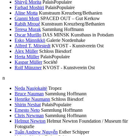
Shiryû Morita
PalaisPopulaire
Farhad Moshiri
PalaisPopulaire
Aline Motta
Kunstraum Kreuzberg/Bethanien
Gianni Motti
SPACED OUT – Gut Kerkow
Rabih Mroué
Kunstraum Kreuzberg/Bethanien
Teresa Murak
Sammlung Hoffmann
Oscar Murillo
DAS MINSK Kunsthaus in Potsdam
Esko Männikkö
Galerie Nordenhake
Alfred T. Mörstedt
KVOST - Kunstverein Ost
Alex Müller
Schloss Biesdorf
Herta Müller
PalaisPopulaire
Kaspar Müller
Société
Rolf Münzner
KVOST - Kunstverein Ost
n
Neda Naujokaitė
Tropez
Bruce Nauman
Sammlung Hoffmann
Henrike Naumann
Schloss Biesdorf
Shirin Neshat
PalaisPopulaire
Ernesto Neto
Sammlung Hoffmann
Chris Newman
Sammlung Hoffmann
Helmut Newton
Helmut Newton Foundation / Museum für
Fotografie
Tuấn Andrew Nguyễn
Esther Schipper