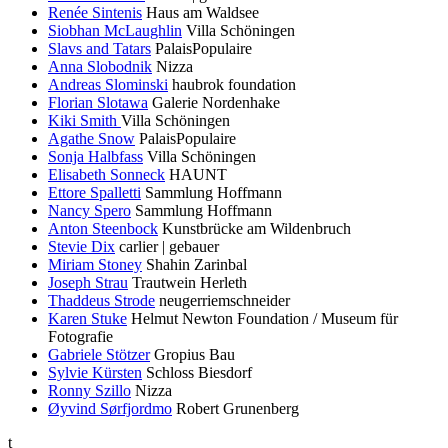
Renée Sintenis
Haus am Waldsee
Siobhan McLaughlin
Villa Schöningen
Slavs and Tatars
PalaisPopulaire
Anna Slobodnik
Nizza
Andreas Slominski
haubrok foundation
Florian Slotawa
Galerie Nordenhake
Kiki Smith
Villa Schöningen
Agathe Snow
PalaisPopulaire
Sonja Halbfass
Villa Schöningen
Elisabeth Sonneck
HAUNT
Ettore Spalletti
Sammlung Hoffmann
Nancy Spero
Sammlung Hoffmann
Anton Steenbock
Kunstbrücke am Wildenbruch
Stevie Dix
carlier | gebauer
Miriam Stoney
Shahin Zarinbal
Joseph Strau
Trautwein Herleth
Thaddeus Strode
neugerriemschneider
Karen Stuke
Helmut Newton Foundation / Museum für
Fotografie
Gabriele Stötzer
Gropius Bau
Sylvie Kürsten
Schloss Biesdorf
Ronny Szillo
Nizza
Øyvind Sørfjordmo
Robert Grunenberg
t