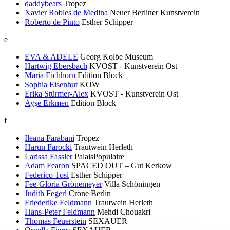
daddybears
Tropez
Xavier Robles de Medina
Neuer Berliner Kunstverein
Roberto de Pinto
Esther Schipper
e
EVA & ADELE
Georg Kolbe Museum
Hartwig Ebersbach
KVOST - Kunstverein Ost
Maria Eichhorn
Edition Block
Sophia Eisenhut
KOW
Erika Stürmer-Alex
KVOST - Kunstverein Ost
Ayşe Erkmen
Edition Block
f
Ileana Farabani
Tropez
Harun Farocki
Trautwein Herleth
Larissa Fassler
PalaisPopulaire
Adam Fearon
SPACED OUT – Gut Kerkow
Federico Tosi
Esther Schipper
Fee-Gloria Grönemeyer
Villa Schöningen
Judith Fegerl
Crone Berlin
Friederike Feldmann
Trautwein Herleth
Hans-Peter Feldmann
Mehdi Chouakri
Thomas Feuerstein
SEXAUER