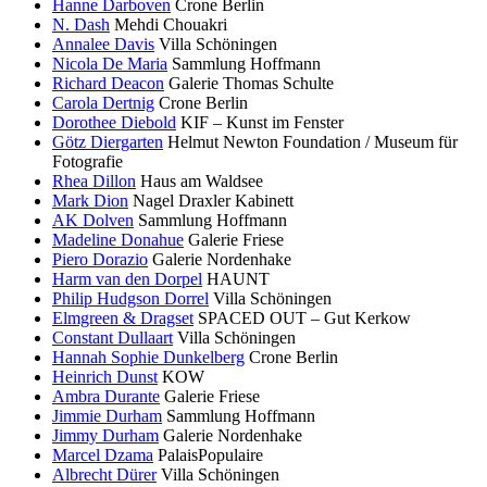
Hanne Darboven
Crone Berlin
N. Dash
Mehdi Chouakri
Annalee Davis
Villa Schöningen
Nicola De Maria
Sammlung Hoffmann
Richard Deacon
Galerie Thomas Schulte
Carola Dertnig
Crone Berlin
Dorothee Diebold
KIF – Kunst im Fenster
Götz Diergarten
Helmut Newton Foundation / Museum für
Fotografie
Rhea Dillon
Haus am Waldsee
Mark Dion
Nagel Draxler Kabinett
AK Dolven
Sammlung Hoffmann
Madeline Donahue
Galerie Friese
Piero Dorazio
Galerie Nordenhake
Harm van den Dorpel
HAUNT
Philip Hudgson Dorrel
Villa Schöningen
Elmgreen & Dragset
SPACED OUT – Gut Kerkow
Constant Dullaart
Villa Schöningen
Hannah Sophie Dunkelberg
Crone Berlin
Heinrich Dunst
KOW
Ambra Durante
Galerie Friese
Jimmie Durham
Sammlung Hoffmann
Jimmy Durham
Galerie Nordenhake
Marcel Dzama
PalaisPopulaire
Albrecht Dürer
Villa Schöningen