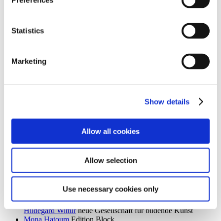
Preferences
Ingrid Goltzsche-Schwarz
Schloss Biesdorf
Dieter Goltzsche
KVOST - Kunstverein Ost
Monika Grabuschnigg
SPACED OUT – Gut Kerkow
Statistics
Isabelle Graeff
SEXAUER
René Graetz
Schloss Biesdorf
Susanne Grau
Kunstbrücke am Wildenbruch
Marketing
Martin Groß
Villa Schöningen
Karolina Grywnowicz
Kunstraum Kreuzberg/Bethanien
Carla Guagliardi
Sammlung Hoffmann
Shilpa Gupta
Hamburger Bahnhof – Nationalgalerie der
Gegenwart
Show details
Renate Göritz
KVOST - Kunstverein Ost
Günter Umberg, Stanley Whitney
Galerie Nordenhake
Allow all cookies
h
Robert Haas
Haus am Waldsee
Marcia Hafif
Galerie Nordenhake
Allow selection
Trulee Hall
Villa Schöningen
Richard Hamilton
Edition Block
Barbara Hammer
Villa Schöningen
Use necessary cookies only
Hans Ticha
KVOST - Kunstverein Ost
Harald Krainer, Lutz Marx, Herbert Meyer, Veronika Patzuda,
Hildegard Wittur
neue Gesellschaft für bildende Kunst
Mona Hatoum
Edition Block