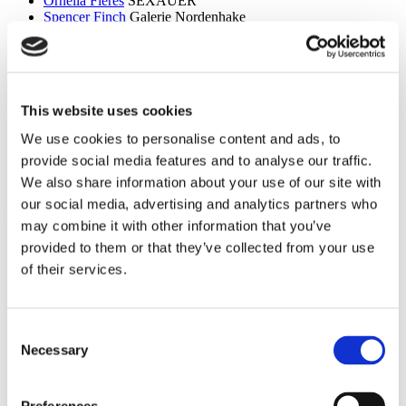
Ornella Fieres
SEXAUER
Spencer Finch
Galerie Nordenhake
Dan Flavin
Sammlung Hoffmann
Itchi Fleischer
Kunstbrücke am Wildenbruch
Sylvie Fleury
Crone Berlin
Flo Maak
NADAN
Ceal Floyer
Edition Block
This website uses cookies
Esther Forse
Villa Schöningen
Friedrich Thieme
Villa Schöningen
We use cookies to personalise content and ads, to
Asana Fujikawa
Galerie Friese
provide social media features and to analyse our traffic.
Paul Fägerskiöld
Galerie Nordenhake
Wieland Förster
Schloss Biesdorf
We also share information about your use of our site with
our social media, advertising and analytics partners who
g
may combine it with other information that you’ve
Meschac Gaba
PalaisPopulaire
provided to them or that they’ve collected from your use
Ellen Gallagher
PalaisPopulaire
of their services.
Isa Genzken
Wehrmuehle Biesenthal
Georges Rousse
Helmut Newton Foundation / Museum für
Fotografie
Bruce Gilden
Fotografiska
Consent
Alexandra Daisy Ginsberg
Villa Schöningen
Necessary
Selection
Fabian Ginsberg
Kienzle Art Foundation
Cristos Gionakos
Galerie Nordenhake
Ben Glas
Kunstbrücke am Wildenbruch
Caterina Gobbi
NADAN