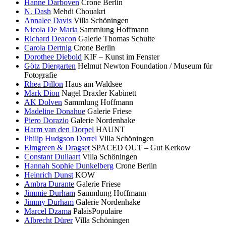
Hanne Darboven
Crone Berlin
N. Dash
Mehdi Chouakri
Annalee Davis
Villa Schöningen
Nicola De Maria
Sammlung Hoffmann
Richard Deacon
Galerie Thomas Schulte
Carola Dertnig
Crone Berlin
Dorothee Diebold
KIF – Kunst im Fenster
Götz Diergarten
Helmut Newton Foundation / Museum für
Fotografie
Rhea Dillon
Haus am Waldsee
Mark Dion
Nagel Draxler Kabinett
AK Dolven
Sammlung Hoffmann
Madeline Donahue
Galerie Friese
Piero Dorazio
Galerie Nordenhake
Harm van den Dorpel
HAUNT
Philip Hudgson Dorrel
Villa Schöningen
Elmgreen & Dragset
SPACED OUT – Gut Kerkow
Constant Dullaart
Villa Schöningen
Hannah Sophie Dunkelberg
Crone Berlin
Heinrich Dunst
KOW
Ambra Durante
Galerie Friese
Jimmie Durham
Sammlung Hoffmann
Jimmy Durham
Galerie Nordenhake
Marcel Dzama
PalaisPopulaire
Albrecht Dürer
Villa Schöningen