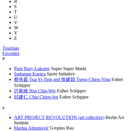
R
S
T
U
V
W
Y
Z
Tourplan
Favorites
#
Piotr Bury Łakomy
Super Super Markt
Şaduman Karaca
Spore Initiative
蔡依庭 Tsai Yi-Ting and 曾建穎 Tseng Chien-Ying
Esther
Schipper
許家維 Hsu Chia-Wei
Esther Schipper
邱建仁 Chiu Chien-Jen
Esther Schipper
a
ART PROJECT REVOLUTION (art collective)
Berlin Art
Institute
Marina Abramović
Gropius Bau