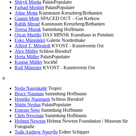
Shiryû Morita
PalaisPopulaire
Farhad Moshiri
PalaisPopulaire
Aline Motta
Kunstraum Kreuzberg/Bethanien
Gianni Motti
SPACED OUT – Gut Kerkow
Rabih Mroué
Kunstraum Kreuzberg/Bethanien
Teresa Murak
Sammlung Hoffmann
Oscar Murillo
DAS MINSK Kunsthaus in Potsdam
Esko Männikkö
Galerie Nordenhake
Alfred T. Mörstedt
KVOST - Kunstverein Ost
Alex Müller
Schloss Biesdorf
Herta Müller
PalaisPopulaire
Kaspar Müller
Société
Rolf Münzner
KVOST - Kunstverein Ost
n
Neda Naujokaitė
Tropez
Bruce Nauman
Sammlung Hoffmann
Henrike Naumann
Schloss Biesdorf
Shirin Neshat
PalaisPopulaire
Ernesto Neto
Sammlung Hoffmann
Chris Newman
Sammlung Hoffmann
Helmut Newton
Helmut Newton Foundation / Museum für
Fotografie
Tuấn Andrew Nguyễn
Esther Schipper