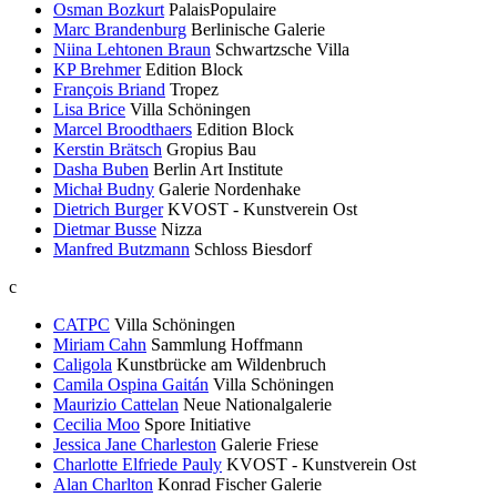
Osman Bozkurt
PalaisPopulaire
Marc Brandenburg
Berlinische Galerie
Niina Lehtonen Braun
Schwartzsche Villa
KP Brehmer
Edition Block
François Briand
Tropez
Lisa Brice
Villa Schöningen
Marcel Broodthaers
Edition Block
Kerstin Brätsch
Gropius Bau
Dasha Buben
Berlin Art Institute
Michał Budny
Galerie Nordenhake
Dietrich Burger
KVOST - Kunstverein Ost
Dietmar Busse
Nizza
Manfred Butzmann
Schloss Biesdorf
c
CATPC
Villa Schöningen
Miriam Cahn
Sammlung Hoffmann
Caligola
Kunstbrücke am Wildenbruch
Camila Ospina Gaitán
Villa Schöningen
Maurizio Cattelan
Neue Nationalgalerie
Cecilia Moo
Spore Initiative
Jessica Jane Charleston
Galerie Friese
Charlotte Elfriede Pauly
KVOST - Kunstverein Ost
Alan Charlton
Konrad Fischer Galerie