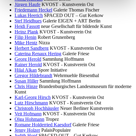
Jürgen Haufe
KVOST - Kunstverein Ost
Friedemann Heckel
Galerie Thomas Fischer
Lukas Heerich
SPACED OUT – Gut Kerkow
Stef Heidhues
Galerie EIGEN + ART Berlin
Heidi Fassott
neue Gesellschaft für bildende Kunst
Heinz Plank
KVOST - Kunstverein Ost
Filip Henin
Robert Grunenberg
Mike Hentz
Nizza
Herbert Sandberg
KVOST - Kunstverein Ost
Caterina Renaux Hering
Galerie Friese
Georg Herold
Sammlung Hoffmann
Rainer Herold
KVOST - Kunstverein Ost
Hilal Alkan
Spore Initiative
Gregor Hildebrandt
Wehrmuehle Biesenthal
Susan Hiller
Sammlung Hoffmann
Chris Hinze
Brandenburgisches Landesmuseum für moderne
Kunst
Karl-Georg Hirsch
KVOST - Kunstverein Ost
Lutz Hirschmann
KVOST - Kunstverein Ost
Christoph Hochhäusler
Neuer Berliner Kunstverein
Veit Hofmann
KVOST - Kunstverein Ost
Olga Hohmann
Tropez
Romane Holderried Kaesdorf
Galerie Friese
Jenny Holzer
PalaisPopulaire
Judith Hopf
SPACED OUT – Gut Kerkow