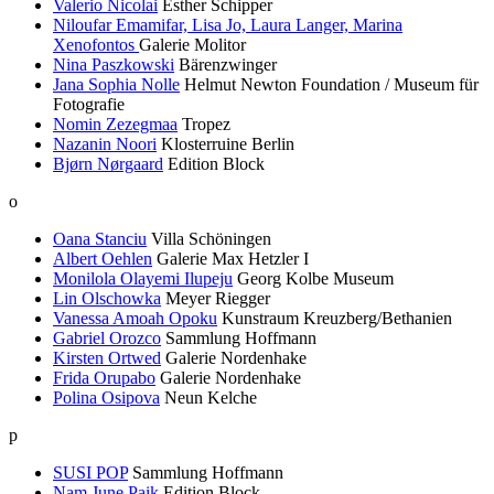
Valerio Nicolai
Esther Schipper
Niloufar Emamifar, Lisa Jo, Laura Langer, Marina
Xenofontos
Galerie Molitor
Nina Paszkowski
Bärenzwinger
Jana Sophia Nolle
Helmut Newton Foundation / Museum für
Fotografie
Nomin Zezegmaa
Tropez
Nazanin Noori
Klosterruine Berlin
Bjørn Nørgaard
Edition Block
o
Oana Stanciu
Villa Schöningen
Albert Oehlen
Galerie Max Hetzler I
Monilola Olayemi Ilupeju
Georg Kolbe Museum
Lin Olschowka
Meyer Riegger
Vanessa Amoah Opoku
Kunstraum Kreuzberg/Bethanien
Gabriel Orozco
Sammlung Hoffmann
Kirsten Ortwed
Galerie Nordenhake
Frida Orupabo
Galerie Nordenhake
Polina Osipova
Neun Kelche
p
SUSI POP
Sammlung Hoffmann
Nam June Paik
Edition Block