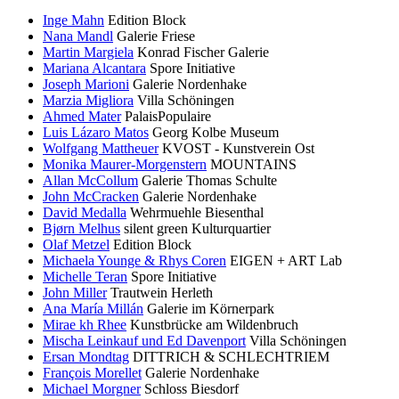
Inge Mahn
Edition Block
Nana Mandl
Galerie Friese
Martin Margiela
Konrad Fischer Galerie
Mariana Alcantara
Spore Initiative
Joseph Marioni
Galerie Nordenhake
Marzia Migliora
Villa Schöningen
Ahmed Mater
PalaisPopulaire
Luis Lázaro Matos
Georg Kolbe Museum
Wolfgang Mattheuer
KVOST - Kunstverein Ost
Monika Maurer-Morgenstern
MOUNTAINS
Allan McCollum
Galerie Thomas Schulte
John McCracken
Galerie Nordenhake
David Medalla
Wehrmuehle Biesenthal
Bjørn Melhus
silent green Kulturquartier
Olaf Metzel
Edition Block
Michaela Younge & Rhys Coren
EIGEN + ART Lab
Michelle Teran
Spore Initiative
John Miller
Trautwein Herleth
Ana María Millán
Galerie im Körnerpark
Mirae kh Rhee
Kunstbrücke am Wildenbruch
Mischa Leinkauf und Ed Davenport
Villa Schöningen
Ersan Mondtag
DITTRICH & SCHLECHTRIEM
François Morellet
Galerie Nordenhake
Michael Morgner
Schloss Biesdorf