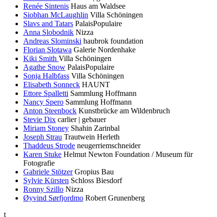
Renée Sintenis
Haus am Waldsee
Siobhan McLaughlin
Villa Schöningen
Slavs and Tatars
PalaisPopulaire
Anna Slobodnik
Nizza
Andreas Slominski
haubrok foundation
Florian Slotawa
Galerie Nordenhake
Kiki Smith
Villa Schöningen
Agathe Snow
PalaisPopulaire
Sonja Halbfass
Villa Schöningen
Elisabeth Sonneck
HAUNT
Ettore Spalletti
Sammlung Hoffmann
Nancy Spero
Sammlung Hoffmann
Anton Steenbock
Kunstbrücke am Wildenbruch
Stevie Dix
carlier | gebauer
Miriam Stoney
Shahin Zarinbal
Joseph Strau
Trautwein Herleth
Thaddeus Strode
neugerriemschneider
Karen Stuke
Helmut Newton Foundation / Museum für
Fotografie
Gabriele Stötzer
Gropius Bau
Sylvie Kürsten
Schloss Biesdorf
Ronny Szillo
Nizza
Øyvind Sørfjordmo
Robert Grunenberg
t