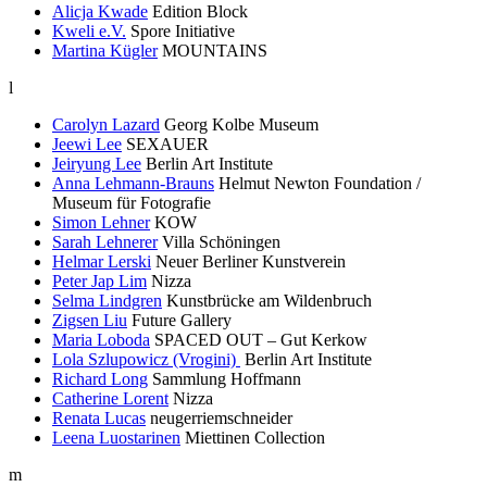
Alicja Kwade
Edition Block
Kweli e.V.
Spore Initiative
Martina Kügler
MOUNTAINS
l
Carolyn Lazard
Georg Kolbe Museum
Jeewi Lee
SEXAUER
Jeiryung Lee
Berlin Art Institute
Anna Lehmann-Brauns
Helmut Newton Foundation /
Museum für Fotografie
Simon Lehner
KOW
Sarah Lehnerer
Villa Schöningen
Helmar Lerski
Neuer Berliner Kunstverein
Peter Jap Lim
Nizza
Selma Lindgren
Kunstbrücke am Wildenbruch
Zigsen Liu
Future Gallery
Maria Loboda
SPACED OUT – Gut Kerkow
Lola Szlupowicz (Vrogini)
Berlin Art Institute
Richard Long
Sammlung Hoffmann
Catherine Lorent
Nizza
Renata Lucas
neugerriemschneider
Leena Luostarinen
Miettinen Collection
m