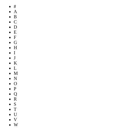
#
A
B
C
D
E
F
G
H
I
J
K
L
M
N
O
P
Q
R
S
T
U
V
W