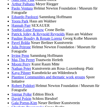
Arthur Palhano
Meyer Riegger
Paolo Ventura
Helmut Newton Foundation / Museum für
Fotografie
Eduardo Paolozzi
Sammlung Hoffmann
Yoora Park
Haus am Waldsee
Hannah Parr
SEXAUER
Sophie-Luise Passow
Crone Berlin
Patrick Jolley & Reynold Reynolds
Haus am Waldsee
Pauline Boudry & Renate Lorenz
Georg Kolbe Museum
Pavel Brăila
Neuer Berliner Kunstverein
Julia Peirone
Helmut Newton Foundation / Museum für
Fotografie
Irving Penn
Sammlung Hoffmann
Mai-Thu Perret
Trautwein Herleth
Mooni Perry
Kunst Raum Mitte
Nathan Peter
Kunstverein am Rosa–Luxemburg–Platz
Kaya Pilsner
Kunstbrücke am Wildenbruch
Planting Communities and thematic work groups
Spore
Initiative
Robert Polidori
Helmut Newton Foundation / Museum für
Fotografie
Sigmar Polke
Edition Block
David Polzin
Schloss Biesdorf
Gala Porras-Kim
Neuer Berliner Kunstverein