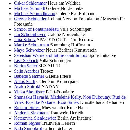
Oskar Schlemmer
Haus am Waldsee
Michael Schmidt
Galerie Nordenhake
Michael Schmidtmann
Galerie Kai Erdmann
Gregor Schneider
Helmut Newton Foundation / Museum für
Fotografie
School of Fontainebleau
Villa Schöningen
Jan Schoonhoven
Galerie Nordenhake
Jana Schulz
SPACED OUT – Gut Kerkow
Marike Schuurman
Sammlung Hoffmann
Maya Schweizer
Neuer Berliner Kunstverein
Sebastian Warne and future contributors
Spore Initiative
Lisa Seebach
Villa Schöningen
Kerim Seiler
SEXAUER
Selin Acarbaş
Tropez
Babette Semmer
Galerie Friese
Anaïs Senli
Galerie im Körnerpark
Asako Shiroki
NADAN
Yinka Shonibare
PalaisPopulaire
Shunsaku Hayashi, Madeleine Kelly, Noé Duboutay, Ruti de
Vries, Kosuke Nakane, Ezra Šimek
Künstlerhaus Bethanien
Richard Sides
Mies van der Rohe Haus
Anderas Siekmann
Trautwein Herleth
Katarzyna Sienkiewicz
Berlin Art Institute
Roman Signer
Trautwein Herleth
Nida Sinnokrot
carlier | gebauer