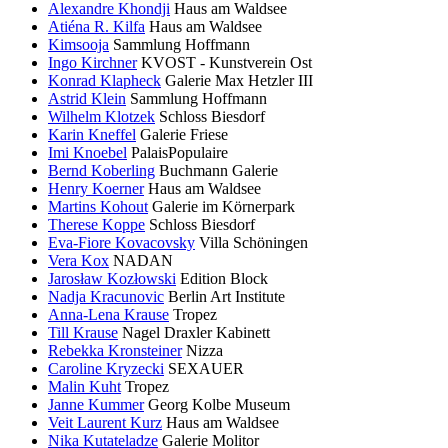
Alexandre Khondji
Haus am Waldsee
Atiéna R. Kilfa
Haus am Waldsee
Kimsooja
Sammlung Hoffmann
Ingo Kirchner
KVOST - Kunstverein Ost
Konrad Klapheck
Galerie Max Hetzler III
Astrid Klein
Sammlung Hoffmann
Wilhelm Klotzek
Schloss Biesdorf
Karin Kneffel
Galerie Friese
Imi Knoebel
PalaisPopulaire
Bernd Koberling
Buchmann Galerie
Henry Koerner
Haus am Waldsee
Martins Kohout
Galerie im Körnerpark
Therese Koppe
Schloss Biesdorf
Eva-Fiore Kovacovsky
Villa Schöningen
Vera Kox
NADAN
Jarosław Kozłowski
Edition Block
Nadja Kracunovic
Berlin Art Institute
Anna-Lena Krause
Tropez
Till Krause
Nagel Draxler Kabinett
Rebekka Kronsteiner
Nizza
Caroline Kryzecki
SEXAUER
Malin Kuht
Tropez
Janne Kummer
Georg Kolbe Museum
Veit Laurent Kurz
Haus am Waldsee
Nika Kutateladze
Galerie Molitor