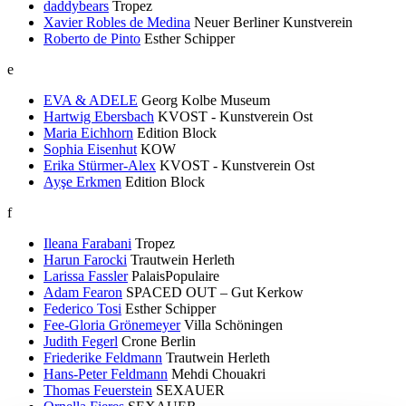
daddybears
Tropez
Xavier Robles de Medina
Neuer Berliner Kunstverein
Roberto de Pinto
Esther Schipper
e
EVA & ADELE
Georg Kolbe Museum
Hartwig Ebersbach
KVOST - Kunstverein Ost
Maria Eichhorn
Edition Block
Sophia Eisenhut
KOW
Erika Stürmer-Alex
KVOST - Kunstverein Ost
Ayşe Erkmen
Edition Block
f
Ileana Farabani
Tropez
Harun Farocki
Trautwein Herleth
Larissa Fassler
PalaisPopulaire
Adam Fearon
SPACED OUT – Gut Kerkow
Federico Tosi
Esther Schipper
Fee-Gloria Grönemeyer
Villa Schöningen
Judith Fegerl
Crone Berlin
Friederike Feldmann
Trautwein Herleth
Hans-Peter Feldmann
Mehdi Chouakri
Thomas Feuerstein
SEXAUER