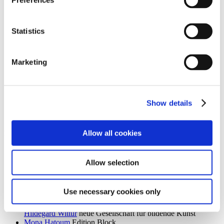
Preferences
Ingrid Goltzsche-Schwarz
Schloss Biesdorf
Dieter Goltzsche
KVOST - Kunstverein Ost
Monika Grabuschnigg
SPACED OUT – Gut Kerkow
Statistics
Isabelle Graeff
SEXAUER
René Graetz
Schloss Biesdorf
Susanne Grau
Kunstbrücke am Wildenbruch
Marketing
Martin Groß
Villa Schöningen
Karolina Grywnowicz
Kunstraum Kreuzberg/Bethanien
Carla Guagliardi
Sammlung Hoffmann
Shilpa Gupta
Hamburger Bahnhof – Nationalgalerie der
Gegenwart
Show details
Renate Göritz
KVOST - Kunstverein Ost
Günter Umberg, Stanley Whitney
Galerie Nordenhake
Allow all cookies
h
Robert Haas
Haus am Waldsee
Marcia Hafif
Galerie Nordenhake
Allow selection
Trulee Hall
Villa Schöningen
Richard Hamilton
Edition Block
Barbara Hammer
Villa Schöningen
Use necessary cookies only
Hans Ticha
KVOST - Kunstverein Ost
Harald Krainer, Lutz Marx, Herbert Meyer, Veronika Patzuda,
Hildegard Wittur
neue Gesellschaft für bildende Kunst
Mona Hatoum
Edition Block