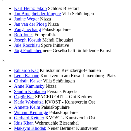
Karl-Heinz Jakob
Schloss Biesdorf
Jan Brueghel der Jüngere
Villa Schöningen
Janine Weger
Nizza
Jan van der Ploeg
Nizza
Yang Jiechang
PalaisPopulaire
Bob Jones
Fotografiska
Joseph Kosuth
Mehdi Chouakri
Jule Roschlau
Spore Initiative
Jörg Faulhaber
neue Gesellschaft für bildende Kunst
k
Eduardo Kac
Kunstraum Kreuzberg/Bethanien
Leon Kahane
Kunstverein am Rosa–Luxemburg–Platz
Christin Kaiser
Villa Schöningen
Anne Kaminsky
Nizza
Sandra Kantanen
Persons Projects
Ozgür Kar
SPACED OUT – Gut Kerkow
Karla Woisnitza
KVOST - Kunstverein Ost
Annette Kelm
PalaisPopulaire
William Kentridge
PalaisPopulaire
Gerhard Kettner
KVOST - Kunstverein Ost
Idris Khan
Wehrmuehle Biesenthal
Maksym Khodak
Neuer Berliner Kunstverein