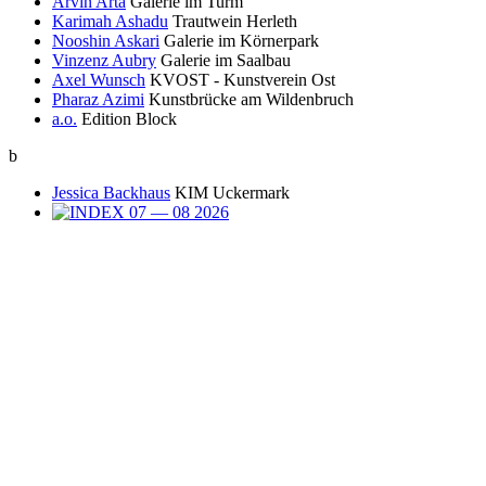
Arvin Arta
Galerie im Turm
Karimah Ashadu
Trautwein Herleth
Nooshin Askari
Galerie im Körnerpark
Vinzenz Aubry
Galerie im Saalbau
Axel Wunsch
KVOST - Kunstverein Ost
Pharaz Azimi
Kunstbrücke am Wildenbruch
a.o.
Edition Block
b
Jessica Backhaus
KIM Uckermark