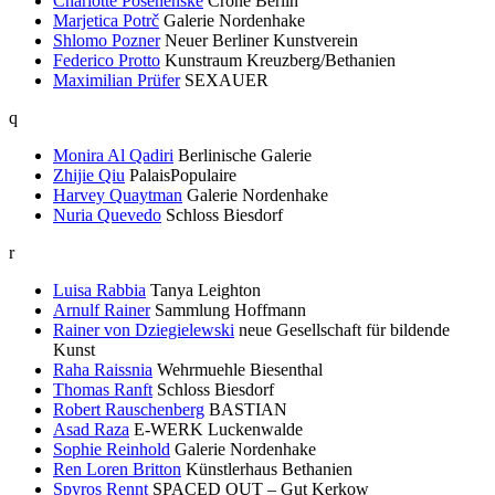
Charlotte Posenenske
Crone Berlin
Marjetica Potrč
Galerie Nordenhake
Shlomo Pozner
Neuer Berliner Kunstverein
Federico Protto
Kunstraum Kreuzberg/Bethanien
Maximilian Prüfer
SEXAUER
q
Monira Al Qadiri
Berlinische Galerie
Zhijie Qiu
PalaisPopulaire
Harvey Quaytman
Galerie Nordenhake
Nuria Quevedo
Schloss Biesdorf
r
Luisa Rabbia
Tanya Leighton
Arnulf Rainer
Sammlung Hoffmann
Rainer von Dziegielewski
neue Gesellschaft für bildende
Kunst
Raha Raissnia
Wehrmuehle Biesenthal
Thomas Ranft
Schloss Biesdorf
Robert Rauschenberg
BASTIAN
Asad Raza
E-WERK Luckenwalde
Sophie Reinhold
Galerie Nordenhake
Ren Loren Britton
Künstlerhaus Bethanien
Spyros Rennt
SPACED OUT – Gut Kerkow