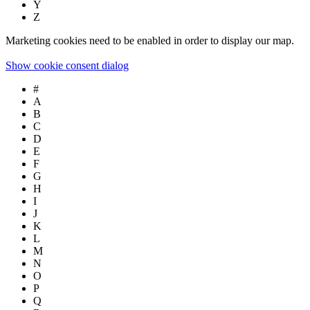
Y
Z
Marketing cookies need to be enabled in order to display our map.
Show cookie consent dialog
#
A
B
C
D
E
F
G
H
I
J
K
L
M
N
O
P
Q