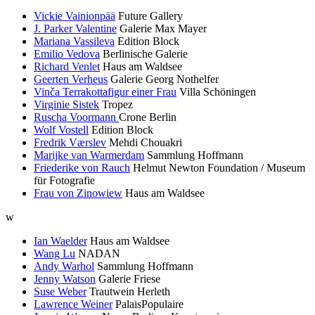
Vickie Vainionpää
Future Gallery
J. Parker Valentine
Galerie Max Mayer
Mariana Vassileva
Edition Block
Emilio Vedova
Berlinische Galerie
Richard Venlet
Haus am Waldsee
Geerten Verheus
Galerie Georg Nothelfer
Vinča Terrakottafigur einer Frau
Villa Schöningen
Virginie Sistek
Tropez
Ruscha Voormann
Crone Berlin
Wolf Vostell
Edition Block
Fredrik Værslev
Mehdi Chouakri
Marijke van Warmerdam
Sammlung Hoffmann
Friederike von Rauch
Helmut Newton Foundation / Museum
für Fotografie
Frau von Zinowiew
Haus am Waldsee
w
Ian Waelder
Haus am Waldsee
Wang Lu
NADAN
Andy Warhol
Sammlung Hoffmann
Jenny Watson
Galerie Friese
Suse Weber
Trautwein Herleth
Lawrence Weiner
PalaisPopulaire