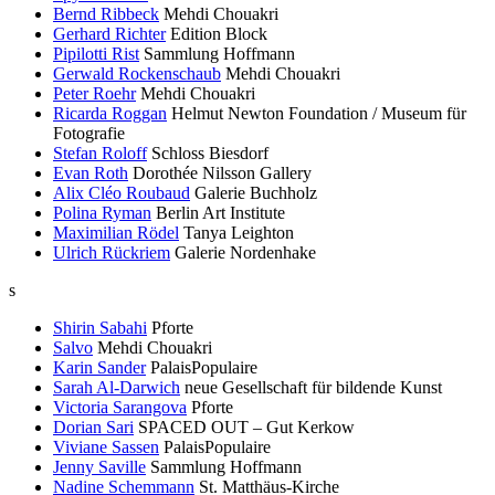
Bernd Ribbeck
Mehdi Chouakri
Gerhard Richter
Edition Block
Pipilotti Rist
Sammlung Hoffmann
Gerwald Rockenschaub
Mehdi Chouakri
Peter Roehr
Mehdi Chouakri
Ricarda Roggan
Helmut Newton Foundation / Museum für
Fotografie
Stefan Roloff
Schloss Biesdorf
Evan Roth
Dorothée Nilsson Gallery
Alix Cléo Roubaud
Galerie Buchholz
Polina Ryman
Berlin Art Institute
Maximilian Rödel
Tanya Leighton
Ulrich Rückriem
Galerie Nordenhake
s
Shirin Sabahi
Pforte
Salvo
Mehdi Chouakri
Karin Sander
PalaisPopulaire
Sarah Al-Darwich
neue Gesellschaft für bildende Kunst
Victoria Sarangova
Pforte
Dorian Sari
SPACED OUT – Gut Kerkow
Viviane Sassen
PalaisPopulaire
Jenny Saville
Sammlung Hoffmann
Nadine Schemmann
St. Matthäus-Kirche