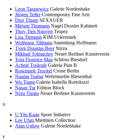
Leon Tarasewicz
Galerie Nordenhake
Jürgen Teller
Contemporary Fine Arts
Dior Thiam
SEXAUER
Mirjam Thomann
Nagel Draxler Kabinett
Thuy Tien Nguyen
Tropez
Lisa Tiemann
KIM Uckermark
Wolfgang Tillmans
Sammlung Hoffmann
Tjorg Douglas Beer
Nizza
Mikhail Tolmachev
Neuer Berliner Kunstverein
Toni Florence Mau
Schloss Biesdorf
Achraf Touloub
Galeria Plan B
Rosemarie Trockel
Crone Berlin
Naama Tsabar
Wehrmuehle Biesenthal
Wu Tsang
Galerie Isabella Bortolozzi
Nasan Tur
Edition Block
Nora Turato
Neuer Berliner Kunstverein
u
U Yits Kaan
Spore Initiative
Lee Ufan
Miettinen Collection
Alan Uglow
Galerie Nordenhake
v