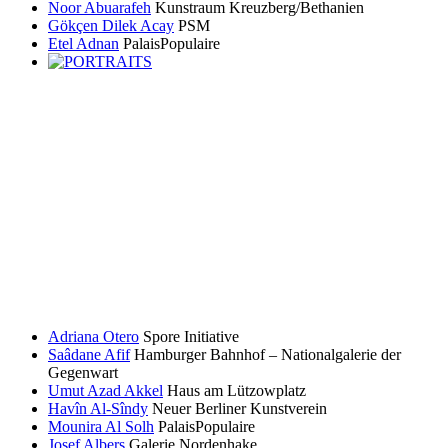
Noor Abuarafeh
Kunstraum Kreuzberg/Bethanien
Gökçen Dilek Acay
PSM
Etel Adnan
PalaisPopulaire
Adriana Otero
Spore Initiative
Saâdane Afif
Hamburger Bahnhof – Nationalgalerie der
Gegenwart
Umut Azad Akkel
Haus am Lützowplatz
Havîn Al-Sîndy
Neuer Berliner Kunstverein
Mounira Al Solh
PalaisPopulaire
Josef Albers
Galerie Nordenhake