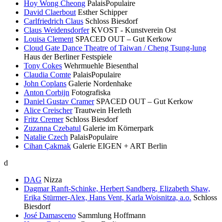
Hoy Wong Cheong
PalaisPopulaire
David Claerbout
Esther Schipper
Carlfriedrich Claus
Schloss Biesdorf
Claus Weidensdorfer
KVOST - Kunstverein Ost
Louisa Clement
SPACED OUT – Gut Kerkow
Cloud Gate Dance Theatre of Taiwan / Cheng Tsung-lung
Haus der Berliner Festspiele
Tony Cokes
Wehrmuehle Biesenthal
Claudia Comte
PalaisPopulaire
John Coplans
Galerie Nordenhake
Anton Corbijn
Fotografiska
Daniel Gustav Cramer
SPACED OUT – Gut Kerkow
Alice Creischer
Trautwein Herleth
Fritz Cremer
Schloss Biesdorf
Zuzanna Czebatul
Galerie im Körnerpark
Natalie Czech
PalaisPopulaire
Cihan Çakmak
Galerie EIGEN + ART Berlin
d
DAG
Nizza
Dagmar Ranft-Schinke, Herbert Sandberg, Elizabeth Shaw,
Erika Stürmer-Alex, Hans Vent, Karla Woisnitza, a.o.
Schloss
Biesdorf
José Damasceno
Sammlung Hoffmann