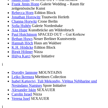
Frank Jimin Hopp
Galerie Wedding – Raum für
zeitgenössische Kunst
Rebecca Horn
Edition Block
Jonathan Horowitz
Trautwein Herleth
Channa Horwitz
Crone Berlin
Sofia Hultén
Galerie Nordenhake
Ana Hupe
Kunstbrücke am Wildenbruch
Paul Hutchinson
SPACED OUT – Gut Kerkow
Bethan Huws
Neuer Berliner Kunstverein
Hannah Höch
Haus am Waldsee
K.H. Hödicke
Edition Block
Birgit Hölmer
Nizza
Hülya Karci
Spore Initiative
i
Dorothy Iannone
MOUNTAINS
Leiko Ikemura
Miettinen Collection
Isabel Katjavivi, Tuli Mekondjo, Vitjitua Ndjiharine und
Nesindano Namises
Spore Initiative
Alexander Iskin
SEXAUER
Carolin Israel
Nizza
Verena Issel
SEXAUER
j