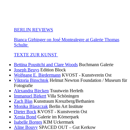
BERLIN REVIEWS
Bianca Girbinger on José Montealegre at Galerie Thomas
Schulte
TEXTE ZUR KUNST
Bettina Pousttchi and Clare Woods
Buchmann Galerie
Joseph Beuys
Edition Block
Wolfgang E. Biedermann
KVOST - Kunstverein Ost
Viktoria Binschtok
Helmut Newton Foundation / Museum für
Fotografie
Alexandra Bircken
Trautwein Herleth
Immanuel Birkert
Villa Schöningen
Zach Blas
Kunstraum Kreuzberg/Bethanien
Monika Blaszczak
Berlin Art Institute
Dieter Bock
KVOST - Kunstverein Ost
Xenia Bond
Galerie im Körnerpark
Isabelle Borges
KIM Uckermark
Aline Bouvy
SPACED OUT – Gut Kerkow