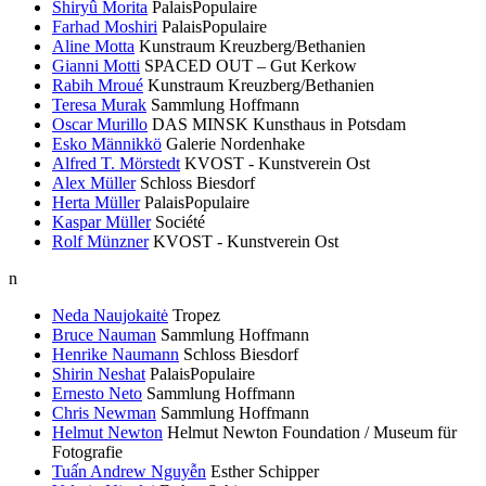
Shiryû Morita
PalaisPopulaire
Farhad Moshiri
PalaisPopulaire
Aline Motta
Kunstraum Kreuzberg/Bethanien
Gianni Motti
SPACED OUT – Gut Kerkow
Rabih Mroué
Kunstraum Kreuzberg/Bethanien
Teresa Murak
Sammlung Hoffmann
Oscar Murillo
DAS MINSK Kunsthaus in Potsdam
Esko Männikkö
Galerie Nordenhake
Alfred T. Mörstedt
KVOST - Kunstverein Ost
Alex Müller
Schloss Biesdorf
Herta Müller
PalaisPopulaire
Kaspar Müller
Société
Rolf Münzner
KVOST - Kunstverein Ost
n
Neda Naujokaitė
Tropez
Bruce Nauman
Sammlung Hoffmann
Henrike Naumann
Schloss Biesdorf
Shirin Neshat
PalaisPopulaire
Ernesto Neto
Sammlung Hoffmann
Chris Newman
Sammlung Hoffmann
Helmut Newton
Helmut Newton Foundation / Museum für
Fotografie
Tuấn Andrew Nguyễn
Esther Schipper