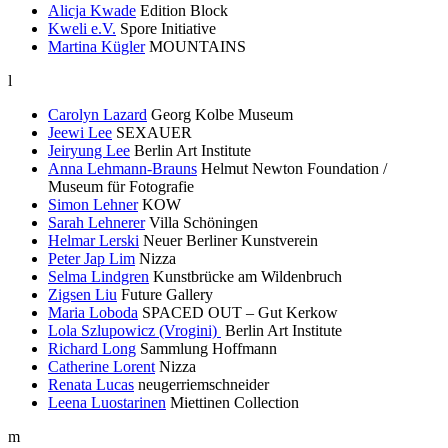
Alicja Kwade
Edition Block
Kweli e.V.
Spore Initiative
Martina Kügler
MOUNTAINS
l
Carolyn Lazard
Georg Kolbe Museum
Jeewi Lee
SEXAUER
Jeiryung Lee
Berlin Art Institute
Anna Lehmann-Brauns
Helmut Newton Foundation /
Museum für Fotografie
Simon Lehner
KOW
Sarah Lehnerer
Villa Schöningen
Helmar Lerski
Neuer Berliner Kunstverein
Peter Jap Lim
Nizza
Selma Lindgren
Kunstbrücke am Wildenbruch
Zigsen Liu
Future Gallery
Maria Loboda
SPACED OUT – Gut Kerkow
Lola Szlupowicz (Vrogini)
Berlin Art Institute
Richard Long
Sammlung Hoffmann
Catherine Lorent
Nizza
Renata Lucas
neugerriemschneider
Leena Luostarinen
Miettinen Collection
m