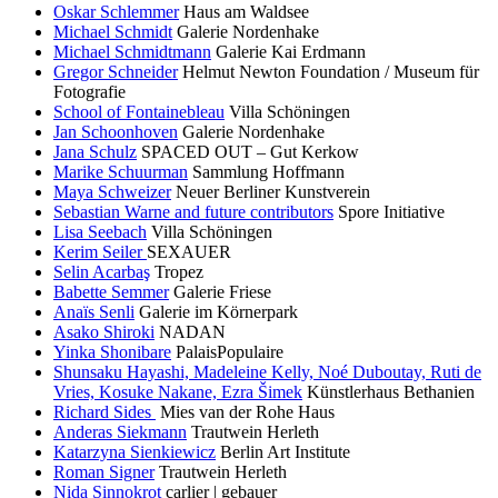
Oskar Schlemmer
Haus am Waldsee
Michael Schmidt
Galerie Nordenhake
Michael Schmidtmann
Galerie Kai Erdmann
Gregor Schneider
Helmut Newton Foundation / Museum für
Fotografie
School of Fontainebleau
Villa Schöningen
Jan Schoonhoven
Galerie Nordenhake
Jana Schulz
SPACED OUT – Gut Kerkow
Marike Schuurman
Sammlung Hoffmann
Maya Schweizer
Neuer Berliner Kunstverein
Sebastian Warne and future contributors
Spore Initiative
Lisa Seebach
Villa Schöningen
Kerim Seiler
SEXAUER
Selin Acarbaş
Tropez
Babette Semmer
Galerie Friese
Anaïs Senli
Galerie im Körnerpark
Asako Shiroki
NADAN
Yinka Shonibare
PalaisPopulaire
Shunsaku Hayashi, Madeleine Kelly, Noé Duboutay, Ruti de
Vries, Kosuke Nakane, Ezra Šimek
Künstlerhaus Bethanien
Richard Sides
Mies van der Rohe Haus
Anderas Siekmann
Trautwein Herleth
Katarzyna Sienkiewicz
Berlin Art Institute
Roman Signer
Trautwein Herleth
Nida Sinnokrot
carlier | gebauer