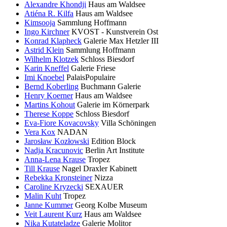
Alexandre Khondji
Haus am Waldsee
Atiéna R. Kilfa
Haus am Waldsee
Kimsooja
Sammlung Hoffmann
Ingo Kirchner
KVOST - Kunstverein Ost
Konrad Klapheck
Galerie Max Hetzler III
Astrid Klein
Sammlung Hoffmann
Wilhelm Klotzek
Schloss Biesdorf
Karin Kneffel
Galerie Friese
Imi Knoebel
PalaisPopulaire
Bernd Koberling
Buchmann Galerie
Henry Koerner
Haus am Waldsee
Martins Kohout
Galerie im Körnerpark
Therese Koppe
Schloss Biesdorf
Eva-Fiore Kovacovsky
Villa Schöningen
Vera Kox
NADAN
Jarosław Kozłowski
Edition Block
Nadja Kracunovic
Berlin Art Institute
Anna-Lena Krause
Tropez
Till Krause
Nagel Draxler Kabinett
Rebekka Kronsteiner
Nizza
Caroline Kryzecki
SEXAUER
Malin Kuht
Tropez
Janne Kummer
Georg Kolbe Museum
Veit Laurent Kurz
Haus am Waldsee
Nika Kutateladze
Galerie Molitor