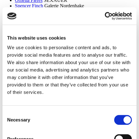
Ornella Fieres
SEXAUER
Spencer Finch
Galerie Nordenhake
Dan Flavin
Sammlung Hoffmann
Itchi Fleischer
Kunstbrücke am Wildenbruch
Sylvie Fleury
Crone Berlin
Flo Maak
NADAN
Ceal Floyer
Edition Block
This website uses cookies
Esther Forse
Villa Schöningen
Friedrich Thieme
Villa Schöningen
We use cookies to personalise content and ads, to
Asana Fujikawa
Galerie Friese
provide social media features and to analyse our traffic.
Paul Fägerskiöld
Galerie Nordenhake
Wieland Förster
Schloss Biesdorf
We also share information about your use of our site with
our social media, advertising and analytics partners who
g
may combine it with other information that you’ve
Meschac Gaba
PalaisPopulaire
provided to them or that they’ve collected from your use
Ellen Gallagher
PalaisPopulaire
of their services.
Isa Genzken
Wehrmuehle Biesenthal
Georges Rousse
Helmut Newton Foundation / Museum für
Fotografie
Bruce Gilden
Fotografiska
Consent
Alexandra Daisy Ginsberg
Villa Schöningen
Necessary
Selection
Fabian Ginsberg
Kienzle Art Foundation
Cristos Gionakos
Galerie Nordenhake
Ben Glas
Kunstbrücke am Wildenbruch
Caterina Gobbi
NADAN