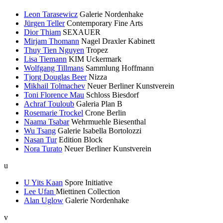
Leon Tarasewicz
Galerie Nordenhake
Jürgen Teller
Contemporary Fine Arts
Dior Thiam
SEXAUER
Mirjam Thomann
Nagel Draxler Kabinett
Thuy Tien Nguyen
Tropez
Lisa Tiemann
KIM Uckermark
Wolfgang Tillmans
Sammlung Hoffmann
Tjorg Douglas Beer
Nizza
Mikhail Tolmachev
Neuer Berliner Kunstverein
Toni Florence Mau
Schloss Biesdorf
Achraf Touloub
Galeria Plan B
Rosemarie Trockel
Crone Berlin
Naama Tsabar
Wehrmuehle Biesenthal
Wu Tsang
Galerie Isabella Bortolozzi
Nasan Tur
Edition Block
Nora Turato
Neuer Berliner Kunstverein
u
U Yits Kaan
Spore Initiative
Lee Ufan
Miettinen Collection
Alan Uglow
Galerie Nordenhake
v