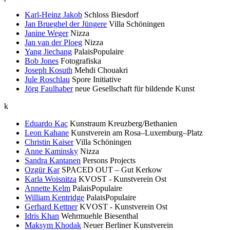
Karl-Heinz Jakob
Schloss Biesdorf
Jan Brueghel der Jüngere
Villa Schöningen
Janine Weger
Nizza
Jan van der Ploeg
Nizza
Yang Jiechang
PalaisPopulaire
Bob Jones
Fotografiska
Joseph Kosuth
Mehdi Chouakri
Jule Roschlau
Spore Initiative
Jörg Faulhaber
neue Gesellschaft für bildende Kunst
k
Eduardo Kac
Kunstraum Kreuzberg/Bethanien
Leon Kahane
Kunstverein am Rosa–Luxemburg–Platz
Christin Kaiser
Villa Schöningen
Anne Kaminsky
Nizza
Sandra Kantanen
Persons Projects
Ozgür Kar
SPACED OUT – Gut Kerkow
Karla Woisnitza
KVOST - Kunstverein Ost
Annette Kelm
PalaisPopulaire
William Kentridge
PalaisPopulaire
Gerhard Kettner
KVOST - Kunstverein Ost
Idris Khan
Wehrmuehle Biesenthal
Maksym Khodak
Neuer Berliner Kunstverein