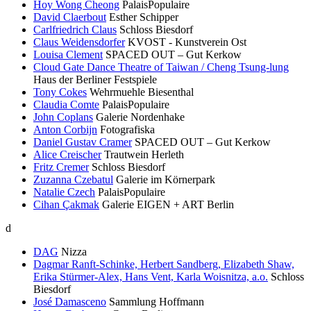
Hoy Wong Cheong
PalaisPopulaire
David Claerbout
Esther Schipper
Carlfriedrich Claus
Schloss Biesdorf
Claus Weidensdorfer
KVOST - Kunstverein Ost
Louisa Clement
SPACED OUT – Gut Kerkow
Cloud Gate Dance Theatre of Taiwan / Cheng Tsung-lung
Haus der Berliner Festspiele
Tony Cokes
Wehrmuehle Biesenthal
Claudia Comte
PalaisPopulaire
John Coplans
Galerie Nordenhake
Anton Corbijn
Fotografiska
Daniel Gustav Cramer
SPACED OUT – Gut Kerkow
Alice Creischer
Trautwein Herleth
Fritz Cremer
Schloss Biesdorf
Zuzanna Czebatul
Galerie im Körnerpark
Natalie Czech
PalaisPopulaire
Cihan Çakmak
Galerie EIGEN + ART Berlin
d
DAG
Nizza
Dagmar Ranft-Schinke, Herbert Sandberg, Elizabeth Shaw,
Erika Stürmer-Alex, Hans Vent, Karla Woisnitza, a.o.
Schloss
Biesdorf
José Damasceno
Sammlung Hoffmann