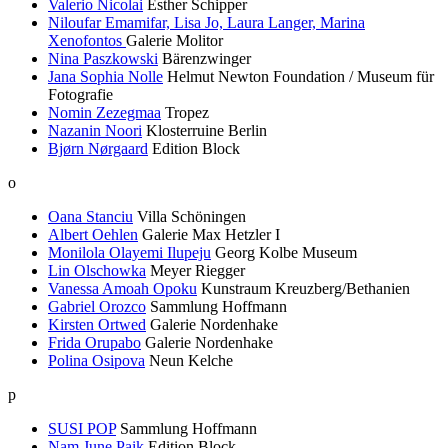
Valerio Nicolai
Esther Schipper
Niloufar Emamifar, Lisa Jo, Laura Langer, Marina
Xenofontos
Galerie Molitor
Nina Paszkowski
Bärenzwinger
Jana Sophia Nolle
Helmut Newton Foundation / Museum für
Fotografie
Nomin Zezegmaa
Tropez
Nazanin Noori
Klosterruine Berlin
Bjørn Nørgaard
Edition Block
o
Oana Stanciu
Villa Schöningen
Albert Oehlen
Galerie Max Hetzler I
Monilola Olayemi Ilupeju
Georg Kolbe Museum
Lin Olschowka
Meyer Riegger
Vanessa Amoah Opoku
Kunstraum Kreuzberg/Bethanien
Gabriel Orozco
Sammlung Hoffmann
Kirsten Ortwed
Galerie Nordenhake
Frida Orupabo
Galerie Nordenhake
Polina Osipova
Neun Kelche
p
SUSI POP
Sammlung Hoffmann
Nam June Paik
Edition Block