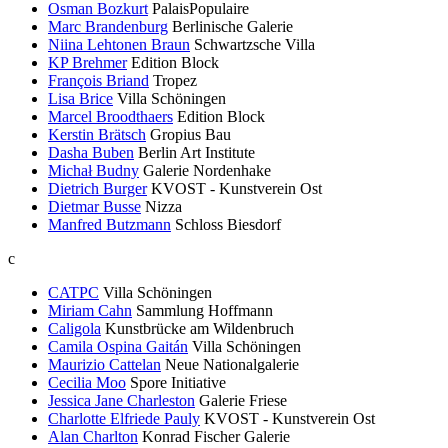
Osman Bozkurt
PalaisPopulaire
Marc Brandenburg
Berlinische Galerie
Niina Lehtonen Braun
Schwartzsche Villa
KP Brehmer
Edition Block
François Briand
Tropez
Lisa Brice
Villa Schöningen
Marcel Broodthaers
Edition Block
Kerstin Brätsch
Gropius Bau
Dasha Buben
Berlin Art Institute
Michał Budny
Galerie Nordenhake
Dietrich Burger
KVOST - Kunstverein Ost
Dietmar Busse
Nizza
Manfred Butzmann
Schloss Biesdorf
c
CATPC
Villa Schöningen
Miriam Cahn
Sammlung Hoffmann
Caligola
Kunstbrücke am Wildenbruch
Camila Ospina Gaitán
Villa Schöningen
Maurizio Cattelan
Neue Nationalgalerie
Cecilia Moo
Spore Initiative
Jessica Jane Charleston
Galerie Friese
Charlotte Elfriede Pauly
KVOST - Kunstverein Ost
Alan Charlton
Konrad Fischer Galerie