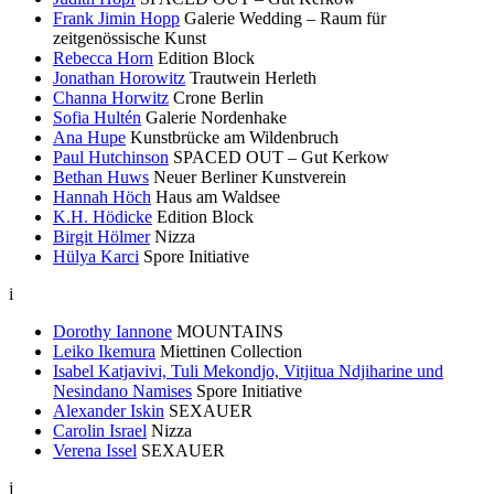
Frank Jimin Hopp
Galerie Wedding – Raum für
zeitgenössische Kunst
Rebecca Horn
Edition Block
Jonathan Horowitz
Trautwein Herleth
Channa Horwitz
Crone Berlin
Sofia Hultén
Galerie Nordenhake
Ana Hupe
Kunstbrücke am Wildenbruch
Paul Hutchinson
SPACED OUT – Gut Kerkow
Bethan Huws
Neuer Berliner Kunstverein
Hannah Höch
Haus am Waldsee
K.H. Hödicke
Edition Block
Birgit Hölmer
Nizza
Hülya Karci
Spore Initiative
i
Dorothy Iannone
MOUNTAINS
Leiko Ikemura
Miettinen Collection
Isabel Katjavivi, Tuli Mekondjo, Vitjitua Ndjiharine und
Nesindano Namises
Spore Initiative
Alexander Iskin
SEXAUER
Carolin Israel
Nizza
Verena Issel
SEXAUER
j