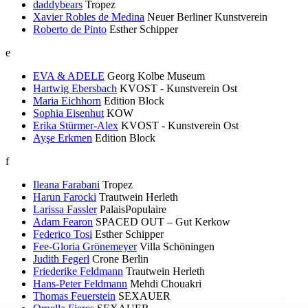
daddybears
Tropez
Xavier Robles de Medina
Neuer Berliner Kunstverein
Roberto de Pinto
Esther Schipper
e
EVA & ADELE
Georg Kolbe Museum
Hartwig Ebersbach
KVOST - Kunstverein Ost
Maria Eichhorn
Edition Block
Sophia Eisenhut
KOW
Erika Stürmer-Alex
KVOST - Kunstverein Ost
Ayşe Erkmen
Edition Block
f
Ileana Farabani
Tropez
Harun Farocki
Trautwein Herleth
Larissa Fassler
PalaisPopulaire
Adam Fearon
SPACED OUT – Gut Kerkow
Federico Tosi
Esther Schipper
Fee-Gloria Grönemeyer
Villa Schöningen
Judith Fegerl
Crone Berlin
Friederike Feldmann
Trautwein Herleth
Hans-Peter Feldmann
Mehdi Chouakri
Thomas Feuerstein
SEXAUER