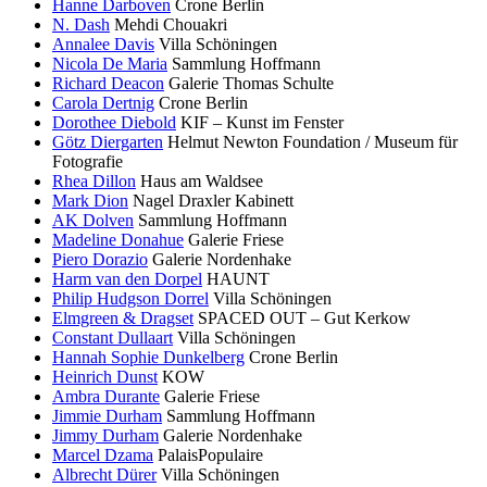
Hanne Darboven
Crone Berlin
N. Dash
Mehdi Chouakri
Annalee Davis
Villa Schöningen
Nicola De Maria
Sammlung Hoffmann
Richard Deacon
Galerie Thomas Schulte
Carola Dertnig
Crone Berlin
Dorothee Diebold
KIF – Kunst im Fenster
Götz Diergarten
Helmut Newton Foundation / Museum für
Fotografie
Rhea Dillon
Haus am Waldsee
Mark Dion
Nagel Draxler Kabinett
AK Dolven
Sammlung Hoffmann
Madeline Donahue
Galerie Friese
Piero Dorazio
Galerie Nordenhake
Harm van den Dorpel
HAUNT
Philip Hudgson Dorrel
Villa Schöningen
Elmgreen & Dragset
SPACED OUT – Gut Kerkow
Constant Dullaart
Villa Schöningen
Hannah Sophie Dunkelberg
Crone Berlin
Heinrich Dunst
KOW
Ambra Durante
Galerie Friese
Jimmie Durham
Sammlung Hoffmann
Jimmy Durham
Galerie Nordenhake
Marcel Dzama
PalaisPopulaire
Albrecht Dürer
Villa Schöningen