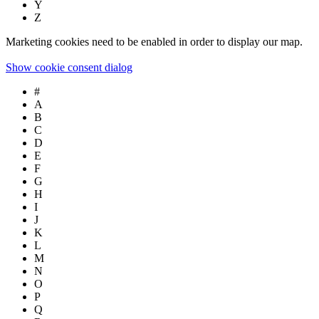
Y
Z
Marketing cookies need to be enabled in order to display our map.
Show cookie consent dialog
#
A
B
C
D
E
F
G
H
I
J
K
L
M
N
O
P
Q