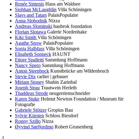
Renée Sintenis
Haus am Waldsee
Siobhan McLaughlin
Villa Schöningen
Slavs and Tatars
PalaisPopulaire
Anna Slobodnik
Nizza
Andreas Slominski
haubrok foundation
Florian Slotawa
Galerie Nordenhake
Kiki Smith
Villa Schöningen
Agathe Snow
PalaisPopulaire
Sonja Halbfass
Villa Schöningen
Elisabeth Sonneck
HAUNT
Ettore Spalletti
Sammlung Hoffmann
Nancy Spero
Sammlung Hoffmann
Anton Steenbock
Kunstbrücke am Wildenbruch
Stevie Dix
carlier | gebauer
Miriam Stoney
Shahin Zarinbal
Joseph Strau
Trautwein Herleth
Thaddeus Strode
neugerriemschneider
Karen Stuke
Helmut Newton Foundation / Museum für
Fotografie
Gabriele Stötzer
Gropius Bau
Sylvie Kürsten
Schloss Biesdorf
Ronny Szillo
Nizza
Øyvind Sørfjordmo
Robert Grunenberg
t