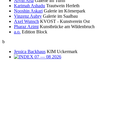
Arvin Arta
Galerie im Turm
Karimah Ashadu
Trautwein Herleth
Nooshin Askari
Galerie im Körnerpark
Vinzenz Aubry
Galerie im Saalbau
Axel Wunsch
KVOST - Kunstverein Ost
Pharaz Azimi
Kunstbrücke am Wildenbruch
a.o.
Edition Block
b
Jessica Backhaus
KIM Uckermark