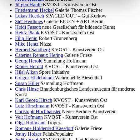
Jürgen Haufe
KVOST - Kunstverein Ost
Friedemann Heckel
Galerie Thomas Fischer
Lukas Heerich
SPACED OUT – Gut Kerkow
Stef Heidhues
Galerie EIGEN + ART Berlin
Heidi Fassott
neue Gesellschaft für bildende Kunst
Heinz Plank
KVOST - Kunstverein Ost
Filip Henin
Robert Grunenberg
Mike Hentz
Nizza
Herbert Sandberg
KVOST - Kunstverein Ost
Caterina Renaux Hering
Galerie Friese
Georg Herold
Sammlung Hoffmann
Rainer Herold
KVOST - Kunstverein Ost
Hilal Alkan
Spore Initiative
Gregor Hildebrandt
Wehrmuehle Biesenthal
Susan Hiller
Sammlung Hoffmann
Chris Hinze
Brandenburgisches Landesmuseum für moderne
Kunst
Karl-Georg Hirsch
KVOST - Kunstverein Ost
Lutz Hirschmann
KVOST - Kunstverein Ost
Christoph Hochhäusler
Neuer Berliner Kunstverein
Veit Hofmann
KVOST - Kunstverein Ost
Olga Hohmann
Tropez
Romane Holderried Kaesdorf
Galerie Friese
Jenny Holzer
PalaisPopulaire
Judith Hopf
SPACED OUT – Gut Kerkow