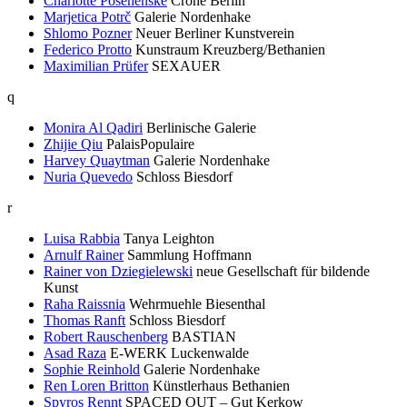
Charlotte Posenenske
Crone Berlin
Marjetica Potrč
Galerie Nordenhake
Shlomo Pozner
Neuer Berliner Kunstverein
Federico Protto
Kunstraum Kreuzberg/Bethanien
Maximilian Prüfer
SEXAUER
q
Monira Al Qadiri
Berlinische Galerie
Zhijie Qiu
PalaisPopulaire
Harvey Quaytman
Galerie Nordenhake
Nuria Quevedo
Schloss Biesdorf
r
Luisa Rabbia
Tanya Leighton
Arnulf Rainer
Sammlung Hoffmann
Rainer von Dziegielewski
neue Gesellschaft für bildende
Kunst
Raha Raissnia
Wehrmuehle Biesenthal
Thomas Ranft
Schloss Biesdorf
Robert Rauschenberg
BASTIAN
Asad Raza
E-WERK Luckenwalde
Sophie Reinhold
Galerie Nordenhake
Ren Loren Britton
Künstlerhaus Bethanien
Spyros Rennt
SPACED OUT – Gut Kerkow