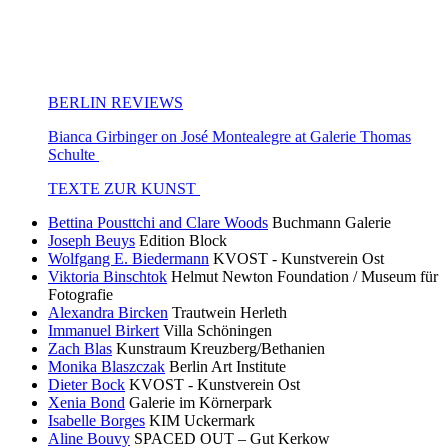
BERLIN REVIEWS
Bianca Girbinger on José Montealegre at Galerie Thomas
Schulte
TEXTE ZUR KUNST
Bettina Pousttchi and Clare Woods
Buchmann Galerie
Joseph Beuys
Edition Block
Wolfgang E. Biedermann
KVOST - Kunstverein Ost
Viktoria Binschtok
Helmut Newton Foundation / Museum für
Fotografie
Alexandra Bircken
Trautwein Herleth
Immanuel Birkert
Villa Schöningen
Zach Blas
Kunstraum Kreuzberg/Bethanien
Monika Blaszczak
Berlin Art Institute
Dieter Bock
KVOST - Kunstverein Ost
Xenia Bond
Galerie im Körnerpark
Isabelle Borges
KIM Uckermark
Aline Bouvy
SPACED OUT – Gut Kerkow