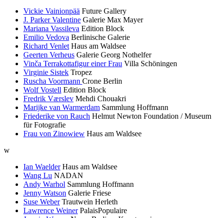
Vickie Vainionpää
Future Gallery
J. Parker Valentine
Galerie Max Mayer
Mariana Vassileva
Edition Block
Emilio Vedova
Berlinische Galerie
Richard Venlet
Haus am Waldsee
Geerten Verheus
Galerie Georg Nothelfer
Vinča Terrakottafigur einer Frau
Villa Schöningen
Virginie Sistek
Tropez
Ruscha Voormann
Crone Berlin
Wolf Vostell
Edition Block
Fredrik Værslev
Mehdi Chouakri
Marijke van Warmerdam
Sammlung Hoffmann
Friederike von Rauch
Helmut Newton Foundation / Museum
für Fotografie
Frau von Zinowiew
Haus am Waldsee
w
Ian Waelder
Haus am Waldsee
Wang Lu
NADAN
Andy Warhol
Sammlung Hoffmann
Jenny Watson
Galerie Friese
Suse Weber
Trautwein Herleth
Lawrence Weiner
PalaisPopulaire