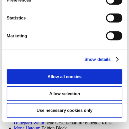
Preferences
Ingrid Goltzsche-Schwarz
Schloss Biesdorf
Dieter Goltzsche
KVOST - Kunstverein Ost
Monika Grabuschnigg
SPACED OUT – Gut Kerkow
Statistics
Isabelle Graeff
SEXAUER
René Graetz
Schloss Biesdorf
Susanne Grau
Kunstbrücke am Wildenbruch
Marketing
Martin Groß
Villa Schöningen
Karolina Grywnowicz
Kunstraum Kreuzberg/Bethanien
Carla Guagliardi
Sammlung Hoffmann
Shilpa Gupta
Hamburger Bahnhof – Nationalgalerie der
Gegenwart
Show details
Renate Göritz
KVOST - Kunstverein Ost
Günter Umberg, Stanley Whitney
Galerie Nordenhake
Allow all cookies
h
Robert Haas
Haus am Waldsee
Marcia Hafif
Galerie Nordenhake
Allow selection
Trulee Hall
Villa Schöningen
Richard Hamilton
Edition Block
Barbara Hammer
Villa Schöningen
Use necessary cookies only
Hans Ticha
KVOST - Kunstverein Ost
Harald Krainer, Lutz Marx, Herbert Meyer, Veronika Patzuda,
Hildegard Wittur
neue Gesellschaft für bildende Kunst
Mona Hatoum
Edition Block