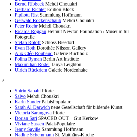
Bernd Ribbeck
Mehdi Chouakri
Gerhard Richter
Edition Block
Pipilotti Rist
Sammlung Hoffmann
Gerwald Rockenschaub
Mehdi Chouakri
Peter Roehr
Mehdi Chouakri
Ricarda Roggan
Helmut Newton Foundation / Museum für
Fotografie
Stefan Roloff
Schloss Biesdorf
Evan Roth
Dorothée Nilsson Gallery
Alix Cléo Roubaud
Galerie Buchholz
Polina Ryman
Berlin Art Institute
Maximilian Rödel
Tanya Leighton
Ulrich Rückriem
Galerie Nordenhake
s
Shirin Sabahi
Pforte
Salvo
Mehdi Chouakri
Karin Sander
PalaisPopulaire
Sarah Al-Darwich
neue Gesellschaft für bildende Kunst
Victoria Sarangova
Pforte
Dorian Sari
SPACED OUT – Gut Kerkow
Viviane Sassen
PalaisPopulaire
Jenny Saville
Sammlung Hoffmann
Nadine Schemmann
St. Matthäus-Kirche