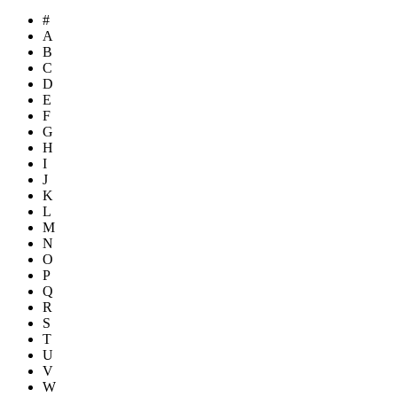
#
A
B
C
D
E
F
G
H
I
J
K
L
M
N
O
P
Q
R
S
T
U
V
W