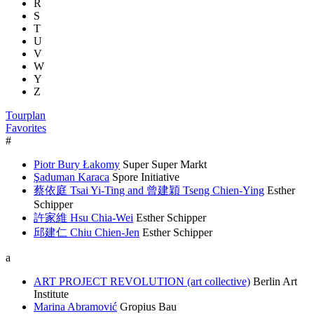
R
S
T
U
V
W
Y
Z
Tourplan
Favorites
#
Piotr Bury Łakomy
Super Super Markt
Şaduman Karaca
Spore Initiative
蔡依庭 Tsai Yi-Ting and 曾建穎 Tseng Chien-Ying
Esther
Schipper
許家維 Hsu Chia-Wei
Esther Schipper
邱建仁 Chiu Chien-Jen
Esther Schipper
a
ART PROJECT REVOLUTION (art collective)
Berlin Art
Institute
Marina Abramović
Gropius Bau