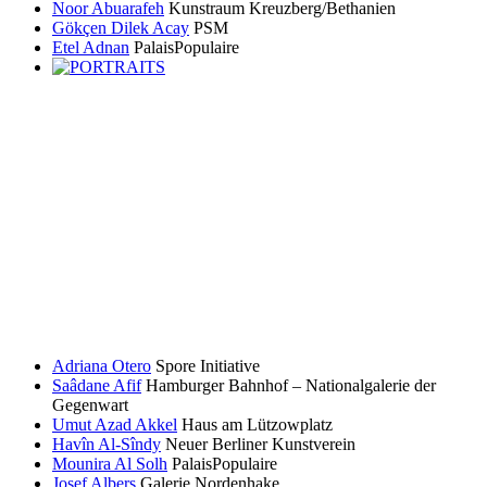
Noor Abuarafeh
Kunstraum Kreuzberg/Bethanien
Gökçen Dilek Acay
PSM
Etel Adnan
PalaisPopulaire
Adriana Otero
Spore Initiative
Saâdane Afif
Hamburger Bahnhof – Nationalgalerie der
Gegenwart
Umut Azad Akkel
Haus am Lützowplatz
Havîn Al-Sîndy
Neuer Berliner Kunstverein
Mounira Al Solh
PalaisPopulaire
Josef Albers
Galerie Nordenhake