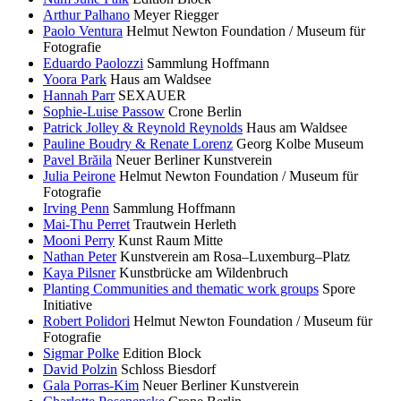
Arthur Palhano
Meyer Riegger
Paolo Ventura
Helmut Newton Foundation / Museum für
Fotografie
Eduardo Paolozzi
Sammlung Hoffmann
Yoora Park
Haus am Waldsee
Hannah Parr
SEXAUER
Sophie-Luise Passow
Crone Berlin
Patrick Jolley & Reynold Reynolds
Haus am Waldsee
Pauline Boudry & Renate Lorenz
Georg Kolbe Museum
Pavel Brăila
Neuer Berliner Kunstverein
Julia Peirone
Helmut Newton Foundation / Museum für
Fotografie
Irving Penn
Sammlung Hoffmann
Mai-Thu Perret
Trautwein Herleth
Mooni Perry
Kunst Raum Mitte
Nathan Peter
Kunstverein am Rosa–Luxemburg–Platz
Kaya Pilsner
Kunstbrücke am Wildenbruch
Planting Communities and thematic work groups
Spore
Initiative
Robert Polidori
Helmut Newton Foundation / Museum für
Fotografie
Sigmar Polke
Edition Block
David Polzin
Schloss Biesdorf
Gala Porras-Kim
Neuer Berliner Kunstverein