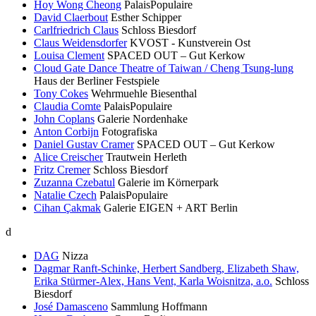
Hoy Wong Cheong
PalaisPopulaire
David Claerbout
Esther Schipper
Carlfriedrich Claus
Schloss Biesdorf
Claus Weidensdorfer
KVOST - Kunstverein Ost
Louisa Clement
SPACED OUT – Gut Kerkow
Cloud Gate Dance Theatre of Taiwan / Cheng Tsung-lung
Haus der Berliner Festspiele
Tony Cokes
Wehrmuehle Biesenthal
Claudia Comte
PalaisPopulaire
John Coplans
Galerie Nordenhake
Anton Corbijn
Fotografiska
Daniel Gustav Cramer
SPACED OUT – Gut Kerkow
Alice Creischer
Trautwein Herleth
Fritz Cremer
Schloss Biesdorf
Zuzanna Czebatul
Galerie im Körnerpark
Natalie Czech
PalaisPopulaire
Cihan Çakmak
Galerie EIGEN + ART Berlin
d
DAG
Nizza
Dagmar Ranft-Schinke, Herbert Sandberg, Elizabeth Shaw,
Erika Stürmer-Alex, Hans Vent, Karla Woisnitza, a.o.
Schloss
Biesdorf
José Damasceno
Sammlung Hoffmann