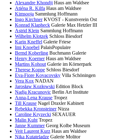
Alexandre Khondji
Haus am Waldsee
Atiéna R. Kilfa
Haus am Waldsee
Kimsooja
Sammlung Hoffmann
Ingo Kirchner
KVOST - Kunstverein Ost
Konrad Klapheck
Galerie Max Hetzler III
Astrid Klein
Sammlung Hoffmann
Wilhelm Klotzek
Schloss Biesdorf
Karin Kneffel
Galerie Friese
Imi Knoebel
PalaisPopulaire
Bernd Koberling
Buchmann Galerie
Henry Koerner
Haus am Waldsee
Martins Kohout
Galerie im Körnerpark
Therese Koppe
Schloss Biesdorf
Eva-Fiore Kovacovsky
Villa Schöningen
Vera Kox
NADAN
Jarosław Kozłowski
Edition Block
Nadja Kracunovic
Berlin Art Institute
Anna-Lena Krause
Tropez
Till Krause
Nagel Draxler Kabinett
Rebekka Kronsteiner
Nizza
Caroline Kryzecki
SEXAUER
Malin Kuht
Tropez
Janne Kummer
Georg Kolbe Museum
Veit Laurent Kurz
Haus am Waldsee
Nika Kutateladze
Galerie Molitor