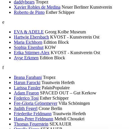
daddybears
Tropez
Xavier Robles de Medina
Neuer Berliner Kunstverein
Roberto de Pinto
Esther Schipper
e
EVA & ADELE
Georg Kolbe Museum
Hartwig Ebersbach
KVOST - Kunstverein Ost
Maria Eichhorn
Edition Block
Sophia Eisenhut
KOW
Erika Stürmer-Alex
KVOST - Kunstverein Ost
Ayşe Erkmen
Edition Block
f
Ileana Farabani
Tropez
Harun Farocki
Trautwein Herleth
Larissa Fassler
PalaisPopulaire
Adam Fearon
SPACED OUT – Gut Kerkow
Federico Tosi
Esther Schipper
Fee-Gloria Grönemeyer
Villa Schöningen
Judith Fegerl
Crone Berlin
Friederike Feldmann
Trautwein Herleth
Hans-Peter Feldmann
Mehdi Chouakri
Thomas Feuerstein
SEXAUER