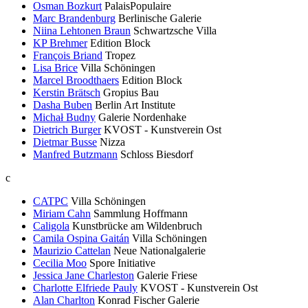
Osman Bozkurt
PalaisPopulaire
Marc Brandenburg
Berlinische Galerie
Niina Lehtonen Braun
Schwartzsche Villa
KP Brehmer
Edition Block
François Briand
Tropez
Lisa Brice
Villa Schöningen
Marcel Broodthaers
Edition Block
Kerstin Brätsch
Gropius Bau
Dasha Buben
Berlin Art Institute
Michał Budny
Galerie Nordenhake
Dietrich Burger
KVOST - Kunstverein Ost
Dietmar Busse
Nizza
Manfred Butzmann
Schloss Biesdorf
c
CATPC
Villa Schöningen
Miriam Cahn
Sammlung Hoffmann
Caligola
Kunstbrücke am Wildenbruch
Camila Ospina Gaitán
Villa Schöningen
Maurizio Cattelan
Neue Nationalgalerie
Cecilia Moo
Spore Initiative
Jessica Jane Charleston
Galerie Friese
Charlotte Elfriede Pauly
KVOST - Kunstverein Ost
Alan Charlton
Konrad Fischer Galerie