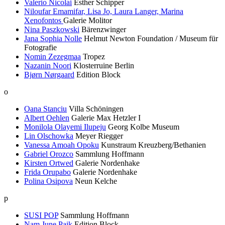
Valerio Nicolai
Esther Schipper
Niloufar Emamifar, Lisa Jo, Laura Langer, Marina
Xenofontos
Galerie Molitor
Nina Paszkowski
Bärenzwinger
Jana Sophia Nolle
Helmut Newton Foundation / Museum für
Fotografie
Nomin Zezegmaa
Tropez
Nazanin Noori
Klosterruine Berlin
Bjørn Nørgaard
Edition Block
o
Oana Stanciu
Villa Schöningen
Albert Oehlen
Galerie Max Hetzler I
Monilola Olayemi Ilupeju
Georg Kolbe Museum
Lin Olschowka
Meyer Riegger
Vanessa Amoah Opoku
Kunstraum Kreuzberg/Bethanien
Gabriel Orozco
Sammlung Hoffmann
Kirsten Ortwed
Galerie Nordenhake
Frida Orupabo
Galerie Nordenhake
Polina Osipova
Neun Kelche
p
SUSI POP
Sammlung Hoffmann
Nam June Paik
Edition Block