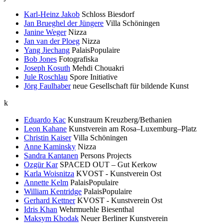
Karl-Heinz Jakob
Schloss Biesdorf
Jan Brueghel der Jüngere
Villa Schöningen
Janine Weger
Nizza
Jan van der Ploeg
Nizza
Yang Jiechang
PalaisPopulaire
Bob Jones
Fotografiska
Joseph Kosuth
Mehdi Chouakri
Jule Roschlau
Spore Initiative
Jörg Faulhaber
neue Gesellschaft für bildende Kunst
k
Eduardo Kac
Kunstraum Kreuzberg/Bethanien
Leon Kahane
Kunstverein am Rosa–Luxemburg–Platz
Christin Kaiser
Villa Schöningen
Anne Kaminsky
Nizza
Sandra Kantanen
Persons Projects
Ozgür Kar
SPACED OUT – Gut Kerkow
Karla Woisnitza
KVOST - Kunstverein Ost
Annette Kelm
PalaisPopulaire
William Kentridge
PalaisPopulaire
Gerhard Kettner
KVOST - Kunstverein Ost
Idris Khan
Wehrmuehle Biesenthal
Maksym Khodak
Neuer Berliner Kunstverein