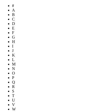
#
A
B
C
D
E
F
G
H
I
J
K
L
M
N
O
P
Q
R
S
T
U
V
W