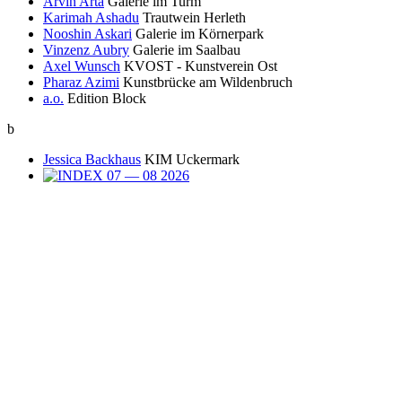
Arvin Arta
Galerie im Turm
Karimah Ashadu
Trautwein Herleth
Nooshin Askari
Galerie im Körnerpark
Vinzenz Aubry
Galerie im Saalbau
Axel Wunsch
KVOST - Kunstverein Ost
Pharaz Azimi
Kunstbrücke am Wildenbruch
a.o.
Edition Block
b
Jessica Backhaus
KIM Uckermark