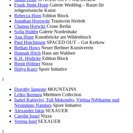
Frank Jimin Hopp
Galerie Wedding – Raum für
zeitgenössische Kunst
Rebecca Horn
Edition Block
Jonathan Horowitz
Trautwein Herleth
Channa Horwitz
Crone Berlin
Sofia Hultén
Galerie Nordenhake
Ana Hupe
Kunstbrücke am Wildenbruch
Paul Hutchinson
SPACED OUT – Gut Kerkow
Bethan Huws
Neuer Berliner Kunstverein
Hannah Höch
Haus am Waldsee
K.H. Hödicke
Edition Block
Birgit Hölmer
Nizza
Hülya Karci
Spore Initiative
i
Dorothy Iannone
MOUNTAINS
Leiko Ikemura
Miettinen Collection
Isabel Katjavivi, Tuli Mekondjo, Vitjitua Ndjiharine und
Nesindano Namises
Spore Initiative
Alexander Iskin
SEXAUER
Carolin Israel
Nizza
Verena Issel
SEXAUER
j