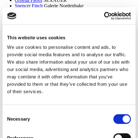
Ornella Fieres
SEXAUER
Spencer Finch
Galerie Nordenhake
Dan Flavin
Sammlung Hoffmann
Itchi Fleischer
Kunstbrücke am Wildenbruch
Sylvie Fleury
Crone Berlin
Flo Maak
NADAN
Ceal Floyer
Edition Block
This website uses cookies
Esther Forse
Villa Schöningen
Friedrich Thieme
Villa Schöningen
We use cookies to personalise content and ads, to
Asana Fujikawa
Galerie Friese
provide social media features and to analyse our traffic.
Paul Fägerskiöld
Galerie Nordenhake
Wieland Förster
Schloss Biesdorf
We also share information about your use of our site with
our social media, advertising and analytics partners who
g
may combine it with other information that you’ve
Meschac Gaba
PalaisPopulaire
provided to them or that they’ve collected from your use
Ellen Gallagher
PalaisPopulaire
of their services.
Isa Genzken
Wehrmuehle Biesenthal
Georges Rousse
Helmut Newton Foundation / Museum für
Fotografie
Bruce Gilden
Fotografiska
Consent
Alexandra Daisy Ginsberg
Villa Schöningen
Necessary
Selection
Fabian Ginsberg
Kienzle Art Foundation
Cristos Gionakos
Galerie Nordenhake
Ben Glas
Kunstbrücke am Wildenbruch
Caterina Gobbi
NADAN