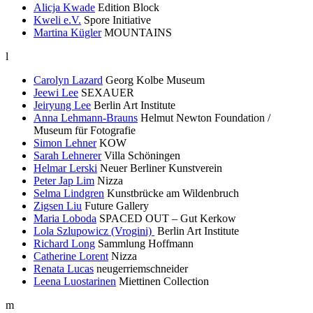
Alicja Kwade
Edition Block
Kweli e.V.
Spore Initiative
Martina Kügler
MOUNTAINS
l
Carolyn Lazard
Georg Kolbe Museum
Jeewi Lee
SEXAUER
Jeiryung Lee
Berlin Art Institute
Anna Lehmann-Brauns
Helmut Newton Foundation /
Museum für Fotografie
Simon Lehner
KOW
Sarah Lehnerer
Villa Schöningen
Helmar Lerski
Neuer Berliner Kunstverein
Peter Jap Lim
Nizza
Selma Lindgren
Kunstbrücke am Wildenbruch
Zigsen Liu
Future Gallery
Maria Loboda
SPACED OUT – Gut Kerkow
Lola Szlupowicz (Vrogini)
Berlin Art Institute
Richard Long
Sammlung Hoffmann
Catherine Lorent
Nizza
Renata Lucas
neugerriemschneider
Leena Luostarinen
Miettinen Collection
m