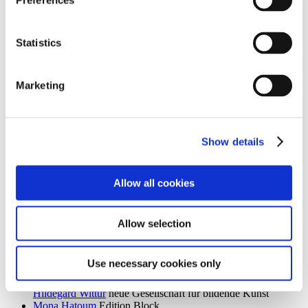
Preferences
Ingrid Goltzsche-Schwarz
Schloss Biesdorf
Dieter Goltzsche
KVOST - Kunstverein Ost
Monika Grabuschnigg
SPACED OUT – Gut Kerkow
Statistics
Isabelle Graeff
SEXAUER
René Graetz
Schloss Biesdorf
Susanne Grau
Kunstbrücke am Wildenbruch
Marketing
Martin Groß
Villa Schöningen
Karolina Grywnowicz
Kunstraum Kreuzberg/Bethanien
Carla Guagliardi
Sammlung Hoffmann
Shilpa Gupta
Hamburger Bahnhof – Nationalgalerie der
Gegenwart
Show details
Renate Göritz
KVOST - Kunstverein Ost
Günter Umberg, Stanley Whitney
Galerie Nordenhake
Allow all cookies
h
Robert Haas
Haus am Waldsee
Marcia Hafif
Galerie Nordenhake
Allow selection
Trulee Hall
Villa Schöningen
Richard Hamilton
Edition Block
Barbara Hammer
Villa Schöningen
Use necessary cookies only
Hans Ticha
KVOST - Kunstverein Ost
Harald Krainer, Lutz Marx, Herbert Meyer, Veronika Patzuda,
Hildegard Wittur
neue Gesellschaft für bildende Kunst
Mona Hatoum
Edition Block