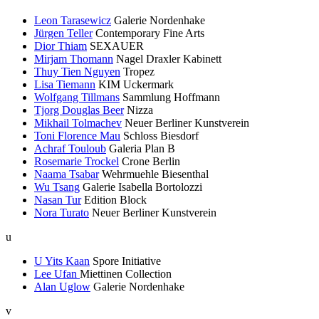
Leon Tarasewicz
Galerie Nordenhake
Jürgen Teller
Contemporary Fine Arts
Dior Thiam
SEXAUER
Mirjam Thomann
Nagel Draxler Kabinett
Thuy Tien Nguyen
Tropez
Lisa Tiemann
KIM Uckermark
Wolfgang Tillmans
Sammlung Hoffmann
Tjorg Douglas Beer
Nizza
Mikhail Tolmachev
Neuer Berliner Kunstverein
Toni Florence Mau
Schloss Biesdorf
Achraf Touloub
Galeria Plan B
Rosemarie Trockel
Crone Berlin
Naama Tsabar
Wehrmuehle Biesenthal
Wu Tsang
Galerie Isabella Bortolozzi
Nasan Tur
Edition Block
Nora Turato
Neuer Berliner Kunstverein
u
U Yits Kaan
Spore Initiative
Lee Ufan
Miettinen Collection
Alan Uglow
Galerie Nordenhake
v