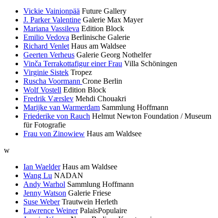
Vickie Vainionpää
Future Gallery
J. Parker Valentine
Galerie Max Mayer
Mariana Vassileva
Edition Block
Emilio Vedova
Berlinische Galerie
Richard Venlet
Haus am Waldsee
Geerten Verheus
Galerie Georg Nothelfer
Vinča Terrakottafigur einer Frau
Villa Schöningen
Virginie Sistek
Tropez
Ruscha Voormann
Crone Berlin
Wolf Vostell
Edition Block
Fredrik Værslev
Mehdi Chouakri
Marijke van Warmerdam
Sammlung Hoffmann
Friederike von Rauch
Helmut Newton Foundation / Museum
für Fotografie
Frau von Zinowiew
Haus am Waldsee
w
Ian Waelder
Haus am Waldsee
Wang Lu
NADAN
Andy Warhol
Sammlung Hoffmann
Jenny Watson
Galerie Friese
Suse Weber
Trautwein Herleth
Lawrence Weiner
PalaisPopulaire