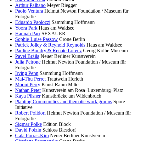
Arthur Palhano
Meyer Riegger
Paolo Ventura
Helmut Newton Foundation / Museum für
Fotografie
Eduardo Paolozzi
Sammlung Hoffmann
Yoora Park
Haus am Waldsee
Hannah Parr
SEXAUER
Sophie-Luise Passow
Crone Berlin
Patrick Jolley & Reynold Reynolds
Haus am Waldsee
Pauline Boudry & Renate Lorenz
Georg Kolbe Museum
Pavel Brăila
Neuer Berliner Kunstverein
Julia Peirone
Helmut Newton Foundation / Museum für
Fotografie
Irving Penn
Sammlung Hoffmann
Mai-Thu Perret
Trautwein Herleth
Mooni Perry
Kunst Raum Mitte
Nathan Peter
Kunstverein am Rosa–Luxemburg–Platz
Kaya Pilsner
Kunstbrücke am Wildenbruch
Planting Communities and thematic work groups
Spore
Initiative
Robert Polidori
Helmut Newton Foundation / Museum für
Fotografie
Sigmar Polke
Edition Block
David Polzin
Schloss Biesdorf
Gala Porras-Kim
Neuer Berliner Kunstverein