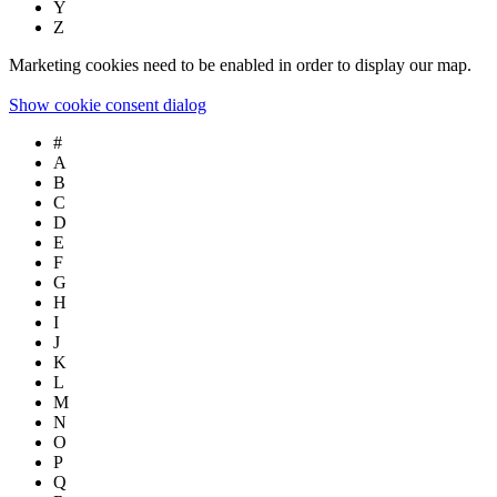
Y
Z
Marketing cookies need to be enabled in order to display our map.
Show cookie consent dialog
#
A
B
C
D
E
F
G
H
I
J
K
L
M
N
O
P
Q