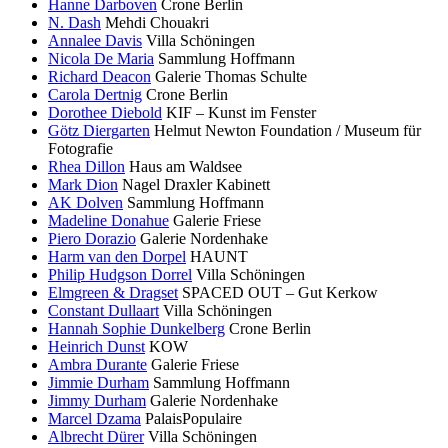
Hanne Darboven
Crone Berlin
N. Dash
Mehdi Chouakri
Annalee Davis
Villa Schöningen
Nicola De Maria
Sammlung Hoffmann
Richard Deacon
Galerie Thomas Schulte
Carola Dertnig
Crone Berlin
Dorothee Diebold
KIF – Kunst im Fenster
Götz Diergarten
Helmut Newton Foundation / Museum für
Fotografie
Rhea Dillon
Haus am Waldsee
Mark Dion
Nagel Draxler Kabinett
AK Dolven
Sammlung Hoffmann
Madeline Donahue
Galerie Friese
Piero Dorazio
Galerie Nordenhake
Harm van den Dorpel
HAUNT
Philip Hudgson Dorrel
Villa Schöningen
Elmgreen & Dragset
SPACED OUT – Gut Kerkow
Constant Dullaart
Villa Schöningen
Hannah Sophie Dunkelberg
Crone Berlin
Heinrich Dunst
KOW
Ambra Durante
Galerie Friese
Jimmie Durham
Sammlung Hoffmann
Jimmy Durham
Galerie Nordenhake
Marcel Dzama
PalaisPopulaire
Albrecht Dürer
Villa Schöningen