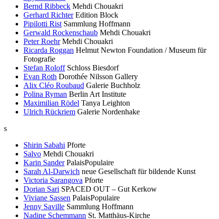
Bernd Ribbeck
Mehdi Chouakri
Gerhard Richter
Edition Block
Pipilotti Rist
Sammlung Hoffmann
Gerwald Rockenschaub
Mehdi Chouakri
Peter Roehr
Mehdi Chouakri
Ricarda Roggan
Helmut Newton Foundation / Museum für
Fotografie
Stefan Roloff
Schloss Biesdorf
Evan Roth
Dorothée Nilsson Gallery
Alix Cléo Roubaud
Galerie Buchholz
Polina Ryman
Berlin Art Institute
Maximilian Rödel
Tanya Leighton
Ulrich Rückriem
Galerie Nordenhake
s
Shirin Sabahi
Pforte
Salvo
Mehdi Chouakri
Karin Sander
PalaisPopulaire
Sarah Al-Darwich
neue Gesellschaft für bildende Kunst
Victoria Sarangova
Pforte
Dorian Sari
SPACED OUT – Gut Kerkow
Viviane Sassen
PalaisPopulaire
Jenny Saville
Sammlung Hoffmann
Nadine Schemmann
St. Matthäus-Kirche