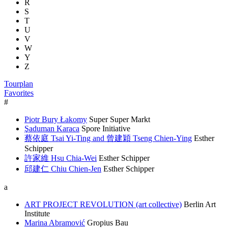
R
S
T
U
V
W
Y
Z
Tourplan
Favorites
#
Piotr Bury Łakomy
Super Super Markt
Şaduman Karaca
Spore Initiative
蔡依庭 Tsai Yi-Ting and 曾建穎 Tseng Chien-Ying
Esther
Schipper
許家維 Hsu Chia-Wei
Esther Schipper
邱建仁 Chiu Chien-Jen
Esther Schipper
a
ART PROJECT REVOLUTION (art collective)
Berlin Art
Institute
Marina Abramović
Gropius Bau