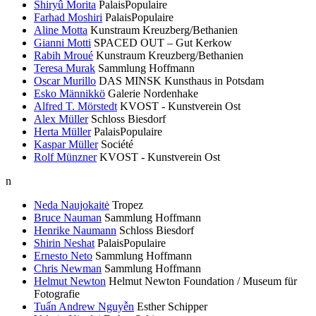
Shiryû Morita
PalaisPopulaire
Farhad Moshiri
PalaisPopulaire
Aline Motta
Kunstraum Kreuzberg/Bethanien
Gianni Motti
SPACED OUT – Gut Kerkow
Rabih Mroué
Kunstraum Kreuzberg/Bethanien
Teresa Murak
Sammlung Hoffmann
Oscar Murillo
DAS MINSK Kunsthaus in Potsdam
Esko Männikkö
Galerie Nordenhake
Alfred T. Mörstedt
KVOST - Kunstverein Ost
Alex Müller
Schloss Biesdorf
Herta Müller
PalaisPopulaire
Kaspar Müller
Société
Rolf Münzner
KVOST - Kunstverein Ost
n
Neda Naujokaitė
Tropez
Bruce Nauman
Sammlung Hoffmann
Henrike Naumann
Schloss Biesdorf
Shirin Neshat
PalaisPopulaire
Ernesto Neto
Sammlung Hoffmann
Chris Newman
Sammlung Hoffmann
Helmut Newton
Helmut Newton Foundation / Museum für
Fotografie
Tuấn Andrew Nguyễn
Esther Schipper