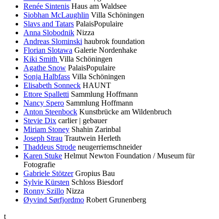
Renée Sintenis
Haus am Waldsee
Siobhan McLaughlin
Villa Schöningen
Slavs and Tatars
PalaisPopulaire
Anna Slobodnik
Nizza
Andreas Slominski
haubrok foundation
Florian Slotawa
Galerie Nordenhake
Kiki Smith
Villa Schöningen
Agathe Snow
PalaisPopulaire
Sonja Halbfass
Villa Schöningen
Elisabeth Sonneck
HAUNT
Ettore Spalletti
Sammlung Hoffmann
Nancy Spero
Sammlung Hoffmann
Anton Steenbock
Kunstbrücke am Wildenbruch
Stevie Dix
carlier | gebauer
Miriam Stoney
Shahin Zarinbal
Joseph Strau
Trautwein Herleth
Thaddeus Strode
neugerriemschneider
Karen Stuke
Helmut Newton Foundation / Museum für
Fotografie
Gabriele Stötzer
Gropius Bau
Sylvie Kürsten
Schloss Biesdorf
Ronny Szillo
Nizza
Øyvind Sørfjordmo
Robert Grunenberg
t