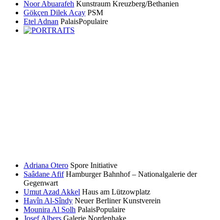
Noor Abuarafeh
Kunstraum Kreuzberg/Bethanien
Gökçen Dilek Acay
PSM
Etel Adnan
PalaisPopulaire
Adriana Otero
Spore Initiative
Saâdane Afif
Hamburger Bahnhof – Nationalgalerie der
Gegenwart
Umut Azad Akkel
Haus am Lützowplatz
Havîn Al-Sîndy
Neuer Berliner Kunstverein
Mounira Al Solh
PalaisPopulaire
Josef Albers
Galerie Nordenhake