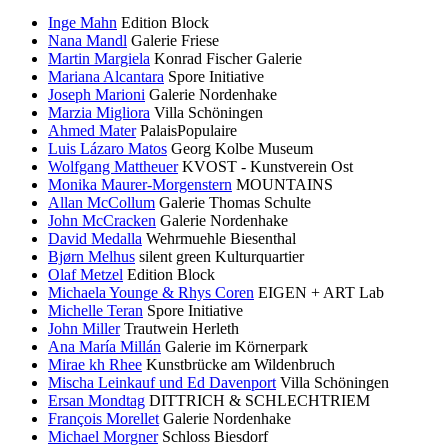
Inge Mahn
Edition Block
Nana Mandl
Galerie Friese
Martin Margiela
Konrad Fischer Galerie
Mariana Alcantara
Spore Initiative
Joseph Marioni
Galerie Nordenhake
Marzia Migliora
Villa Schöningen
Ahmed Mater
PalaisPopulaire
Luis Lázaro Matos
Georg Kolbe Museum
Wolfgang Mattheuer
KVOST - Kunstverein Ost
Monika Maurer-Morgenstern
MOUNTAINS
Allan McCollum
Galerie Thomas Schulte
John McCracken
Galerie Nordenhake
David Medalla
Wehrmuehle Biesenthal
Bjørn Melhus
silent green Kulturquartier
Olaf Metzel
Edition Block
Michaela Younge & Rhys Coren
EIGEN + ART Lab
Michelle Teran
Spore Initiative
John Miller
Trautwein Herleth
Ana María Millán
Galerie im Körnerpark
Mirae kh Rhee
Kunstbrücke am Wildenbruch
Mischa Leinkauf und Ed Davenport
Villa Schöningen
Ersan Mondtag
DITTRICH & SCHLECHTRIEM
François Morellet
Galerie Nordenhake
Michael Morgner
Schloss Biesdorf