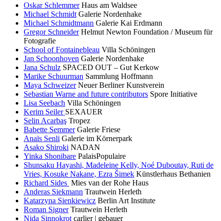
Oskar Schlemmer
Haus am Waldsee
Michael Schmidt
Galerie Nordenhake
Michael Schmidtmann
Galerie Kai Erdmann
Gregor Schneider
Helmut Newton Foundation / Museum für
Fotografie
School of Fontainebleau
Villa Schöningen
Jan Schoonhoven
Galerie Nordenhake
Jana Schulz
SPACED OUT – Gut Kerkow
Marike Schuurman
Sammlung Hoffmann
Maya Schweizer
Neuer Berliner Kunstverein
Sebastian Warne and future contributors
Spore Initiative
Lisa Seebach
Villa Schöningen
Kerim Seiler
SEXAUER
Selin Acarbaş
Tropez
Babette Semmer
Galerie Friese
Anaïs Senli
Galerie im Körnerpark
Asako Shiroki
NADAN
Yinka Shonibare
PalaisPopulaire
Shunsaku Hayashi, Madeleine Kelly, Noé Duboutay, Ruti de
Vries, Kosuke Nakane, Ezra Šimek
Künstlerhaus Bethanien
Richard Sides
Mies van der Rohe Haus
Anderas Siekmann
Trautwein Herleth
Katarzyna Sienkiewicz
Berlin Art Institute
Roman Signer
Trautwein Herleth
Nida Sinnokrot
carlier | gebauer