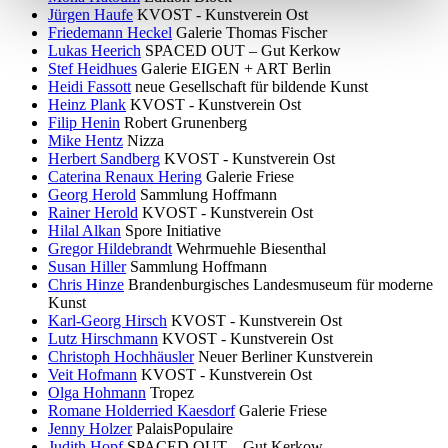
Jürgen Haufe
KVOST - Kunstverein Ost
Friedemann Heckel
Galerie Thomas Fischer
Lukas Heerich
SPACED OUT – Gut Kerkow
Stef Heidhues
Galerie EIGEN + ART Berlin
Heidi Fassott
neue Gesellschaft für bildende Kunst
Heinz Plank
KVOST - Kunstverein Ost
Filip Henin
Robert Grunenberg
Mike Hentz
Nizza
Herbert Sandberg
KVOST - Kunstverein Ost
Caterina Renaux Hering
Galerie Friese
Georg Herold
Sammlung Hoffmann
Rainer Herold
KVOST - Kunstverein Ost
Hilal Alkan
Spore Initiative
Gregor Hildebrandt
Wehrmuehle Biesenthal
Susan Hiller
Sammlung Hoffmann
Chris Hinze
Brandenburgisches Landesmuseum für moderne
Kunst
Karl-Georg Hirsch
KVOST - Kunstverein Ost
Lutz Hirschmann
KVOST - Kunstverein Ost
Christoph Hochhäusler
Neuer Berliner Kunstverein
Veit Hofmann
KVOST - Kunstverein Ost
Olga Hohmann
Tropez
Romane Holderried Kaesdorf
Galerie Friese
Jenny Holzer
PalaisPopulaire
Judith Hopf
SPACED OUT – Gut Kerkow