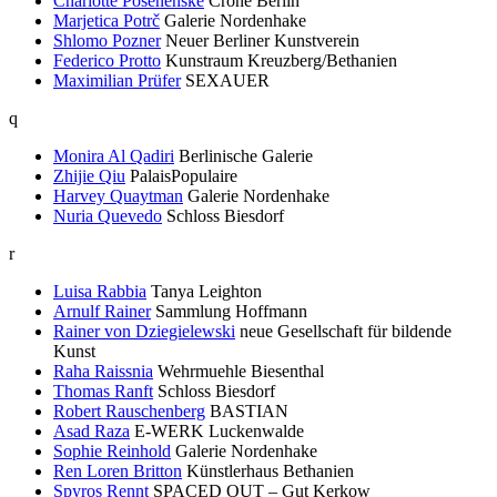
Charlotte Posenenske
Crone Berlin
Marjetica Potrč
Galerie Nordenhake
Shlomo Pozner
Neuer Berliner Kunstverein
Federico Protto
Kunstraum Kreuzberg/Bethanien
Maximilian Prüfer
SEXAUER
q
Monira Al Qadiri
Berlinische Galerie
Zhijie Qiu
PalaisPopulaire
Harvey Quaytman
Galerie Nordenhake
Nuria Quevedo
Schloss Biesdorf
r
Luisa Rabbia
Tanya Leighton
Arnulf Rainer
Sammlung Hoffmann
Rainer von Dziegielewski
neue Gesellschaft für bildende
Kunst
Raha Raissnia
Wehrmuehle Biesenthal
Thomas Ranft
Schloss Biesdorf
Robert Rauschenberg
BASTIAN
Asad Raza
E-WERK Luckenwalde
Sophie Reinhold
Galerie Nordenhake
Ren Loren Britton
Künstlerhaus Bethanien
Spyros Rennt
SPACED OUT – Gut Kerkow