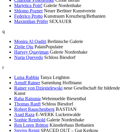
Charlotte Posenenske
Crone Berlin
Marjetica Potrč
Galerie Nordenhake
Shlomo Pozner
Neuer Berliner Kunstverein
Federico Protto
Kunstraum Kreuzberg/Bethanien
Maximilian Prüfer
SEXAUER
q
Monira Al Qadiri
Berlinische Galerie
Zhijie Qiu
PalaisPopulaire
Harvey Quaytman
Galerie Nordenhake
Nuria Quevedo
Schloss Biesdorf
r
Luisa Rabbia
Tanya Leighton
Arnulf Rainer
Sammlung Hoffmann
Rainer von Dziegielewski
neue Gesellschaft für bildende
Kunst
Raha Raissnia
Wehrmuehle Biesenthal
Thomas Ranft
Schloss Biesdorf
Robert Rauschenberg
BASTIAN
Asad Raza
E-WERK Luckenwalde
Sophie Reinhold
Galerie Nordenhake
Ren Loren Britton
Künstlerhaus Bethanien
Spyros Rennt
SPACED OUT – Gut Kerkow