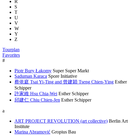
R
S
T
U
V
W
Y
Z
Tourplan
Favorites
#
Piotr Bury Łakomy
Super Super Markt
Şaduman Karaca
Spore Initiative
蔡依庭 Tsai Yi-Ting and 曾建穎 Tseng Chien-Ying
Esther
Schipper
許家維 Hsu Chia-Wei
Esther Schipper
邱建仁 Chiu Chien-Jen
Esther Schipper
a
ART PROJECT REVOLUTION (art collective)
Berlin Art
Institute
Marina Abramović
Gropius Bau