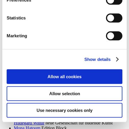
Preferences
Ingrid Goltzsche-Schwarz
Schloss Biesdorf
Dieter Goltzsche
KVOST - Kunstverein Ost
Monika Grabuschnigg
SPACED OUT – Gut Kerkow
Statistics
Isabelle Graeff
SEXAUER
René Graetz
Schloss Biesdorf
Susanne Grau
Kunstbrücke am Wildenbruch
Marketing
Martin Groß
Villa Schöningen
Karolina Grywnowicz
Kunstraum Kreuzberg/Bethanien
Carla Guagliardi
Sammlung Hoffmann
Shilpa Gupta
Hamburger Bahnhof – Nationalgalerie der
Gegenwart
Show details
Renate Göritz
KVOST - Kunstverein Ost
Günter Umberg, Stanley Whitney
Galerie Nordenhake
Allow all cookies
h
Robert Haas
Haus am Waldsee
Marcia Hafif
Galerie Nordenhake
Allow selection
Trulee Hall
Villa Schöningen
Richard Hamilton
Edition Block
Barbara Hammer
Villa Schöningen
Use necessary cookies only
Hans Ticha
KVOST - Kunstverein Ost
Harald Krainer, Lutz Marx, Herbert Meyer, Veronika Patzuda,
Hildegard Wittur
neue Gesellschaft für bildende Kunst
Mona Hatoum
Edition Block