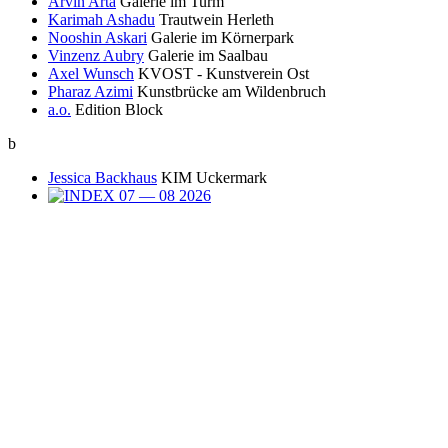
Arvin Arta
Galerie im Turm
Karimah Ashadu
Trautwein Herleth
Nooshin Askari
Galerie im Körnerpark
Vinzenz Aubry
Galerie im Saalbau
Axel Wunsch
KVOST - Kunstverein Ost
Pharaz Azimi
Kunstbrücke am Wildenbruch
a.o.
Edition Block
b
Jessica Backhaus
KIM Uckermark