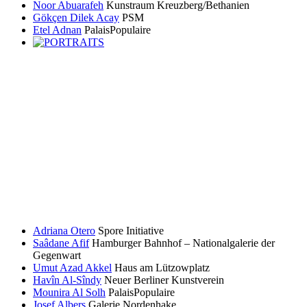
Noor Abuarafeh
Kunstraum Kreuzberg/Bethanien
Gökçen Dilek Acay
PSM
Etel Adnan
PalaisPopulaire
Adriana Otero
Spore Initiative
Saâdane Afif
Hamburger Bahnhof – Nationalgalerie der
Gegenwart
Umut Azad Akkel
Haus am Lützowplatz
Havîn Al-Sîndy
Neuer Berliner Kunstverein
Mounira Al Solh
PalaisPopulaire
Josef Albers
Galerie Nordenhake