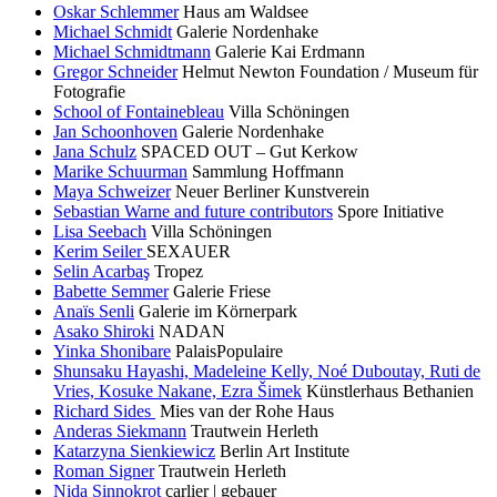
Oskar Schlemmer
Haus am Waldsee
Michael Schmidt
Galerie Nordenhake
Michael Schmidtmann
Galerie Kai Erdmann
Gregor Schneider
Helmut Newton Foundation / Museum für
Fotografie
School of Fontainebleau
Villa Schöningen
Jan Schoonhoven
Galerie Nordenhake
Jana Schulz
SPACED OUT – Gut Kerkow
Marike Schuurman
Sammlung Hoffmann
Maya Schweizer
Neuer Berliner Kunstverein
Sebastian Warne and future contributors
Spore Initiative
Lisa Seebach
Villa Schöningen
Kerim Seiler
SEXAUER
Selin Acarbaş
Tropez
Babette Semmer
Galerie Friese
Anaïs Senli
Galerie im Körnerpark
Asako Shiroki
NADAN
Yinka Shonibare
PalaisPopulaire
Shunsaku Hayashi, Madeleine Kelly, Noé Duboutay, Ruti de
Vries, Kosuke Nakane, Ezra Šimek
Künstlerhaus Bethanien
Richard Sides
Mies van der Rohe Haus
Anderas Siekmann
Trautwein Herleth
Katarzyna Sienkiewicz
Berlin Art Institute
Roman Signer
Trautwein Herleth
Nida Sinnokrot
carlier | gebauer