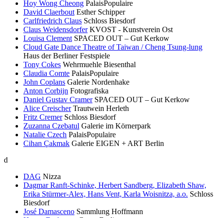
Hoy Wong Cheong
PalaisPopulaire
David Claerbout
Esther Schipper
Carlfriedrich Claus
Schloss Biesdorf
Claus Weidensdorfer
KVOST - Kunstverein Ost
Louisa Clement
SPACED OUT – Gut Kerkow
Cloud Gate Dance Theatre of Taiwan / Cheng Tsung-lung
Haus der Berliner Festspiele
Tony Cokes
Wehrmuehle Biesenthal
Claudia Comte
PalaisPopulaire
John Coplans
Galerie Nordenhake
Anton Corbijn
Fotografiska
Daniel Gustav Cramer
SPACED OUT – Gut Kerkow
Alice Creischer
Trautwein Herleth
Fritz Cremer
Schloss Biesdorf
Zuzanna Czebatul
Galerie im Körnerpark
Natalie Czech
PalaisPopulaire
Cihan Çakmak
Galerie EIGEN + ART Berlin
d
DAG
Nizza
Dagmar Ranft-Schinke, Herbert Sandberg, Elizabeth Shaw,
Erika Stürmer-Alex, Hans Vent, Karla Woisnitza, a.o.
Schloss
Biesdorf
José Damasceno
Sammlung Hoffmann