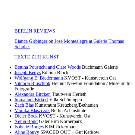
BERLIN REVIEWS
Bianca Girbinger on José Montealegre at Galerie Thomas
Schulte
TEXTE ZUR KUNST
Bettina Pousttchi and Clare Woods
Buchmann Galerie
Joseph Beuys
Edition Block
Wolfgang E. Biedermann
KVOST - Kunstverein Ost
Viktoria Binschtok
Helmut Newton Foundation / Museum für
Fotografie
Alexandra Bircken
Trautwein Herleth
Immanuel Birkert
Villa Schöningen
Zach Blas
Kunstraum Kreuzberg/Bethanien
Monika Blaszczak
Berlin Art Institute
Dieter Bock
KVOST - Kunstverein Ost
Xenia Bond
Galerie im Körnerpark
Isabelle Borges
KIM Uckermark
Aline Bouvy
SPACED OUT – Gut Kerkow