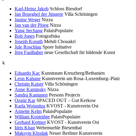
Karl-Heinz Jakob
Schloss Biesdorf
Jan Brueghel der Jüngere
Villa Schöningen
Janine Weger
Nizza
Jan van der Ploeg
Nizza
Yang Jiechang
PalaisPopulaire
Bob Jones
Fotografiska
Joseph Kosuth
Mehdi Chouakri
Jule Roschlau
Spore Initiative
Jörg Faulhaber
neue Gesellschaft für bildende Kunst
k
Eduardo Kac
Kunstraum Kreuzberg/Bethanien
Leon Kahane
Kunstverein am Rosa–Luxemburg–Platz
Christin Kaiser
Villa Schöningen
Anne Kaminsky
Nizza
Sandra Kantanen
Persons Projects
Ozgür Kar
SPACED OUT – Gut Kerkow
Karla Woisnitza
KVOST - Kunstverein Ost
Annette Kelm
PalaisPopulaire
William Kentridge
PalaisPopulaire
Gerhard Kettner
KVOST - Kunstverein Ost
Idris Khan
Wehrmuehle Biesenthal
Maksym Khodak
Neuer Berliner Kunstverein