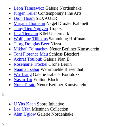
Leon Tarasewicz
Galerie Nordenhake
Jürgen Teller
Contemporary Fine Arts
Dior Thiam
SEXAUER
Mirjam Thomann
Nagel Draxler Kabinett
Thuy Tien Nguyen
Tropez
Lisa Tiemann
KIM Uckermark
Wolfgang Tillmans
Sammlung Hoffmann
Tjorg Douglas Beer
Nizza
Mikhail Tolmachev
Neuer Berliner Kunstverein
Toni Florence Mau
Schloss Biesdorf
Achraf Touloub
Galeria Plan B
Rosemarie Trockel
Crone Berlin
Naama Tsabar
Wehrmuehle Biesenthal
Wu Tsang
Galerie Isabella Bortolozzi
Nasan Tur
Edition Block
Nora Turato
Neuer Berliner Kunstverein
u
U Yits Kaan
Spore Initiative
Lee Ufan
Miettinen Collection
Alan Uglow
Galerie Nordenhake
v