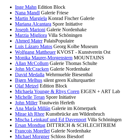
Inge Mahn
Edition Block
Nana Mandl
Galerie Friese
Martin Margiela
Konrad Fischer Galerie
Mariana Alcantara
Spore Initiative
Joseph Marioni
Galerie Nordenhake
Marzia Migliora
Villa Schöningen
Ahmed Mater
PalaisPopulaire
Luis Lázaro Matos
Georg Kolbe Museum
Wolfgang Mattheuer
KVOST - Kunstverein Ost
Monika Maurer-Morgenstern
MOUNTAINS
Allan McCollum
Galerie Thomas Schulte
John McCracken
Galerie Nordenhake
David Medalla
Wehrmuehle Biesenthal
Bjørn Melhus
silent green Kulturquartier
Olaf Metzel
Edition Block
Michaela Younge & Rhys Coren
EIGEN + ART Lab
Michelle Teran
Spore Initiative
John Miller
Trautwein Herleth
Ana María Millán
Galerie im Körnerpark
Mirae kh Rhee
Kunstbrücke am Wildenbruch
Mischa Leinkauf und Ed Davenport
Villa Schöningen
Ersan Mondtag
DITTRICH & SCHLECHTRIEM
François Morellet
Galerie Nordenhake
Michael Morgner
Schloss Biesdorf