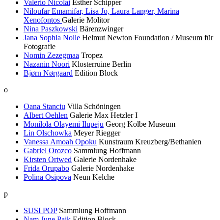
Valerio Nicolai
Esther Schipper
Niloufar Emamifar, Lisa Jo, Laura Langer, Marina
Xenofontos
Galerie Molitor
Nina Paszkowski
Bärenzwinger
Jana Sophia Nolle
Helmut Newton Foundation / Museum für
Fotografie
Nomin Zezegmaa
Tropez
Nazanin Noori
Klosterruine Berlin
Bjørn Nørgaard
Edition Block
o
Oana Stanciu
Villa Schöningen
Albert Oehlen
Galerie Max Hetzler I
Monilola Olayemi Ilupeju
Georg Kolbe Museum
Lin Olschowka
Meyer Riegger
Vanessa Amoah Opoku
Kunstraum Kreuzberg/Bethanien
Gabriel Orozco
Sammlung Hoffmann
Kirsten Ortwed
Galerie Nordenhake
Frida Orupabo
Galerie Nordenhake
Polina Osipova
Neun Kelche
p
SUSI POP
Sammlung Hoffmann
Nam June Paik
Edition Block