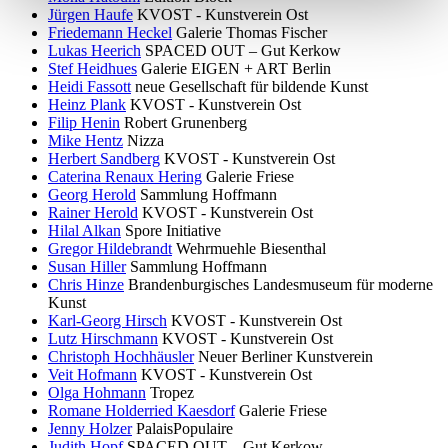
Jürgen Haufe
KVOST - Kunstverein Ost
Friedemann Heckel
Galerie Thomas Fischer
Lukas Heerich
SPACED OUT – Gut Kerkow
Stef Heidhues
Galerie EIGEN + ART Berlin
Heidi Fassott
neue Gesellschaft für bildende Kunst
Heinz Plank
KVOST - Kunstverein Ost
Filip Henin
Robert Grunenberg
Mike Hentz
Nizza
Herbert Sandberg
KVOST - Kunstverein Ost
Caterina Renaux Hering
Galerie Friese
Georg Herold
Sammlung Hoffmann
Rainer Herold
KVOST - Kunstverein Ost
Hilal Alkan
Spore Initiative
Gregor Hildebrandt
Wehrmuehle Biesenthal
Susan Hiller
Sammlung Hoffmann
Chris Hinze
Brandenburgisches Landesmuseum für moderne
Kunst
Karl-Georg Hirsch
KVOST - Kunstverein Ost
Lutz Hirschmann
KVOST - Kunstverein Ost
Christoph Hochhäusler
Neuer Berliner Kunstverein
Veit Hofmann
KVOST - Kunstverein Ost
Olga Hohmann
Tropez
Romane Holderried Kaesdorf
Galerie Friese
Jenny Holzer
PalaisPopulaire
Judith Hopf
SPACED OUT – Gut Kerkow