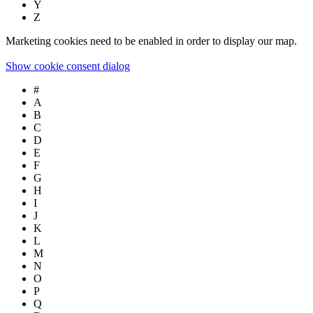
Y
Z
Marketing cookies need to be enabled in order to display our map.
Show cookie consent dialog
#
A
B
C
D
E
F
G
H
I
J
K
L
M
N
O
P
Q