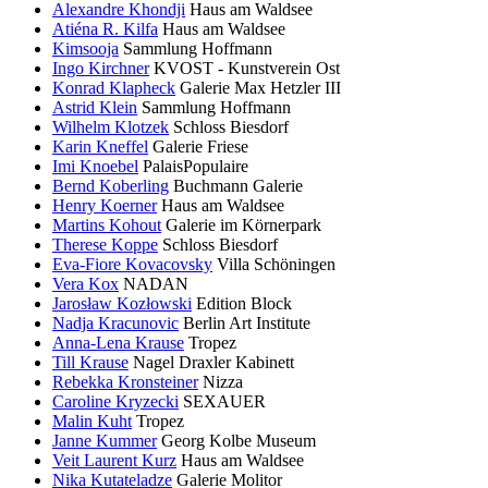
Alexandre Khondji
Haus am Waldsee
Atiéna R. Kilfa
Haus am Waldsee
Kimsooja
Sammlung Hoffmann
Ingo Kirchner
KVOST - Kunstverein Ost
Konrad Klapheck
Galerie Max Hetzler III
Astrid Klein
Sammlung Hoffmann
Wilhelm Klotzek
Schloss Biesdorf
Karin Kneffel
Galerie Friese
Imi Knoebel
PalaisPopulaire
Bernd Koberling
Buchmann Galerie
Henry Koerner
Haus am Waldsee
Martins Kohout
Galerie im Körnerpark
Therese Koppe
Schloss Biesdorf
Eva-Fiore Kovacovsky
Villa Schöningen
Vera Kox
NADAN
Jarosław Kozłowski
Edition Block
Nadja Kracunovic
Berlin Art Institute
Anna-Lena Krause
Tropez
Till Krause
Nagel Draxler Kabinett
Rebekka Kronsteiner
Nizza
Caroline Kryzecki
SEXAUER
Malin Kuht
Tropez
Janne Kummer
Georg Kolbe Museum
Veit Laurent Kurz
Haus am Waldsee
Nika Kutateladze
Galerie Molitor