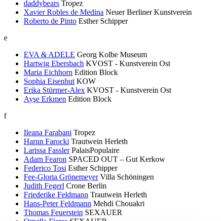
daddybears
Tropez
Xavier Robles de Medina
Neuer Berliner Kunstverein
Roberto de Pinto
Esther Schipper
e
EVA & ADELE
Georg Kolbe Museum
Hartwig Ebersbach
KVOST - Kunstverein Ost
Maria Eichhorn
Edition Block
Sophia Eisenhut
KOW
Erika Stürmer-Alex
KVOST - Kunstverein Ost
Ayşe Erkmen
Edition Block
f
Ileana Farabani
Tropez
Harun Farocki
Trautwein Herleth
Larissa Fassler
PalaisPopulaire
Adam Fearon
SPACED OUT – Gut Kerkow
Federico Tosi
Esther Schipper
Fee-Gloria Grönemeyer
Villa Schöningen
Judith Fegerl
Crone Berlin
Friederike Feldmann
Trautwein Herleth
Hans-Peter Feldmann
Mehdi Chouakri
Thomas Feuerstein
SEXAUER