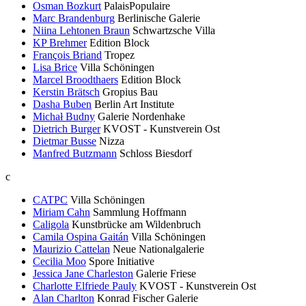
Osman Bozkurt
PalaisPopulaire
Marc Brandenburg
Berlinische Galerie
Niina Lehtonen Braun
Schwartzsche Villa
KP Brehmer
Edition Block
François Briand
Tropez
Lisa Brice
Villa Schöningen
Marcel Broodthaers
Edition Block
Kerstin Brätsch
Gropius Bau
Dasha Buben
Berlin Art Institute
Michał Budny
Galerie Nordenhake
Dietrich Burger
KVOST - Kunstverein Ost
Dietmar Busse
Nizza
Manfred Butzmann
Schloss Biesdorf
c
CATPC
Villa Schöningen
Miriam Cahn
Sammlung Hoffmann
Caligola
Kunstbrücke am Wildenbruch
Camila Ospina Gaitán
Villa Schöningen
Maurizio Cattelan
Neue Nationalgalerie
Cecilia Moo
Spore Initiative
Jessica Jane Charleston
Galerie Friese
Charlotte Elfriede Pauly
KVOST - Kunstverein Ost
Alan Charlton
Konrad Fischer Galerie