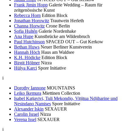
Frank Jimin Hopp
Galerie Wedding – Raum für
zeitgenössische Kunst
Rebecca Horn
Edition Block
Jonathan Horowitz
Trautwein Herleth
Channa Horwitz
Crone Berlin
Sofia Hultén
Galerie Nordenhake
Ana Hupe
Kunstbrücke am Wildenbruch
Paul Hutchinson
SPACED OUT – Gut Kerkow
Bethan Huws
Neuer Berliner Kunstverein
Hannah Höch
Haus am Waldsee
K.H. Hödicke
Edition Block
Birgit Hölmer
Nizza
Hülya Karci
Spore Initiative
i
Dorothy Iannone
MOUNTAINS
Leiko Ikemura
Miettinen Collection
Isabel Katjavivi, Tuli Mekondjo, Vitjitua Ndjiharine und
Nesindano Namises
Spore Initiative
Alexander Iskin
SEXAUER
Carolin Israel
Nizza
Verena Issel
SEXAUER
j