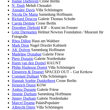
Hanne Darboven
Crone Berlin
N. Dash
Mehdi Chouakri
Annalee Davis
Villa Schöningen
Nicola De Maria
Sammlung Hoffmann
Richard Deacon
Galerie Thomas Schulte
Carola Dertnig
Crone Berlin
Dorothee Diebold
KIF – Kunst im Fenster
Götz Diergarten
Helmut Newton Foundation / Museum für
Fotografie
Rhea Dillon
Haus am Waldsee
Mark Dion
Nagel Draxler Kabinett
AK Dolven
Sammlung Hoffmann
Madeline Donahue
Galerie Friese
Piero Dorazio
Galerie Nordenhake
Harm van den Dorpel
HAUNT
Philip Hudgson Dorrel
Villa Schöningen
Elmgreen & Dragset
SPACED OUT – Gut Kerkow
Constant Dullaart
Villa Schöningen
Hannah Sophie Dunkelberg
Crone Berlin
Heinrich Dunst
KOW
Ambra Durante
Galerie Friese
Jimmie Durham
Sammlung Hoffmann
Jimmy Durham
Galerie Nordenhake
Marcel Dzama
PalaisPopulaire
Albrecht Dürer
Villa Schöningen