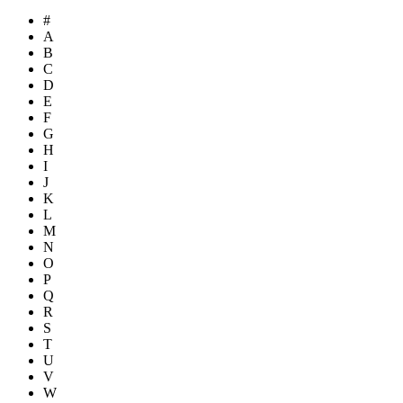
#
A
B
C
D
E
F
G
H
I
J
K
L
M
N
O
P
Q
R
S
T
U
V
W