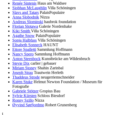
Renée Sintenis
Haus am Waldsee
Siobhan McLaughlin
Villa Schöningen
Slavs and Tatars
PalaisPopulaire
Anna Slobodnik
Nizza
Andreas Slominski
haubrok foundation
Florian Slotawa
Galerie Nordenhake
Kiki Smith
Villa Schöningen
Agathe Snow
PalaisPopulaire
Sonja Halbfass
Villa Schöningen
Elisabeth Sonneck
HAUNT
Ettore Spalletti
Sammlung Hoffmann
Nancy Spero
Sammlung Hoffmann
Anton Steenbock
Kunstbrücke am Wildenbruch
Stevie Dix
carlier | gebauer
Miriam Stoney
Shahin Zarinbal
Joseph Strau
Trautwein Herleth
Thaddeus Strode
neugerriemschneider
Karen Stuke
Helmut Newton Foundation / Museum für
Fotografie
Gabriele Stötzer
Gropius Bau
Sylvie Kürsten
Schloss Biesdorf
Ronny Szillo
Nizza
Øyvind Sørfjordmo
Robert Grunenberg
t