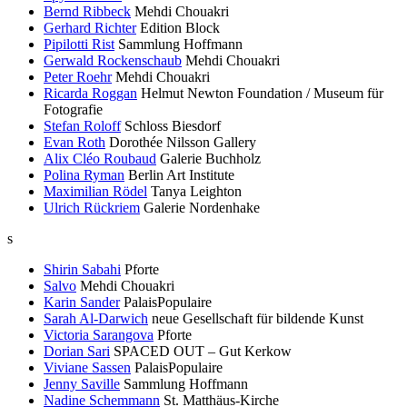
Bernd Ribbeck
Mehdi Chouakri
Gerhard Richter
Edition Block
Pipilotti Rist
Sammlung Hoffmann
Gerwald Rockenschaub
Mehdi Chouakri
Peter Roehr
Mehdi Chouakri
Ricarda Roggan
Helmut Newton Foundation / Museum für
Fotografie
Stefan Roloff
Schloss Biesdorf
Evan Roth
Dorothée Nilsson Gallery
Alix Cléo Roubaud
Galerie Buchholz
Polina Ryman
Berlin Art Institute
Maximilian Rödel
Tanya Leighton
Ulrich Rückriem
Galerie Nordenhake
s
Shirin Sabahi
Pforte
Salvo
Mehdi Chouakri
Karin Sander
PalaisPopulaire
Sarah Al-Darwich
neue Gesellschaft für bildende Kunst
Victoria Sarangova
Pforte
Dorian Sari
SPACED OUT – Gut Kerkow
Viviane Sassen
PalaisPopulaire
Jenny Saville
Sammlung Hoffmann
Nadine Schemmann
St. Matthäus-Kirche