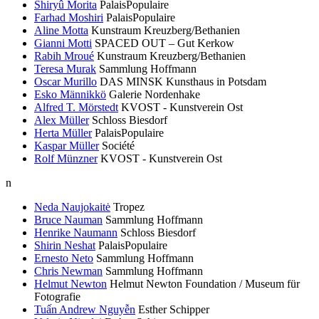
Shiryû Morita
PalaisPopulaire
Farhad Moshiri
PalaisPopulaire
Aline Motta
Kunstraum Kreuzberg/Bethanien
Gianni Motti
SPACED OUT – Gut Kerkow
Rabih Mroué
Kunstraum Kreuzberg/Bethanien
Teresa Murak
Sammlung Hoffmann
Oscar Murillo
DAS MINSK Kunsthaus in Potsdam
Esko Männikkö
Galerie Nordenhake
Alfred T. Mörstedt
KVOST - Kunstverein Ost
Alex Müller
Schloss Biesdorf
Herta Müller
PalaisPopulaire
Kaspar Müller
Société
Rolf Münzner
KVOST - Kunstverein Ost
n
Neda Naujokaitė
Tropez
Bruce Nauman
Sammlung Hoffmann
Henrike Naumann
Schloss Biesdorf
Shirin Neshat
PalaisPopulaire
Ernesto Neto
Sammlung Hoffmann
Chris Newman
Sammlung Hoffmann
Helmut Newton
Helmut Newton Foundation / Museum für
Fotografie
Tuấn Andrew Nguyễn
Esther Schipper