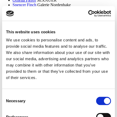
Ornella Fieres
SEXAUER
Spencer Finch
Galerie Nordenhake
Dan Flavin
Sammlung Hoffmann
Itchi Fleischer
Kunstbrücke am Wildenbruch
Sylvie Fleury
Crone Berlin
Flo Maak
NADAN
Ceal Floyer
Edition Block
This website uses cookies
Esther Forse
Villa Schöningen
Friedrich Thieme
Villa Schöningen
We use cookies to personalise content and ads, to
Asana Fujikawa
Galerie Friese
provide social media features and to analyse our traffic.
Paul Fägerskiöld
Galerie Nordenhake
Wieland Förster
Schloss Biesdorf
We also share information about your use of our site with
our social media, advertising and analytics partners who
g
may combine it with other information that you’ve
Meschac Gaba
PalaisPopulaire
provided to them or that they’ve collected from your use
Ellen Gallagher
PalaisPopulaire
of their services.
Isa Genzken
Wehrmuehle Biesenthal
Georges Rousse
Helmut Newton Foundation / Museum für
Fotografie
Bruce Gilden
Fotografiska
Consent
Alexandra Daisy Ginsberg
Villa Schöningen
Necessary
Selection
Fabian Ginsberg
Kienzle Art Foundation
Cristos Gionakos
Galerie Nordenhake
Ben Glas
Kunstbrücke am Wildenbruch
Caterina Gobbi
NADAN