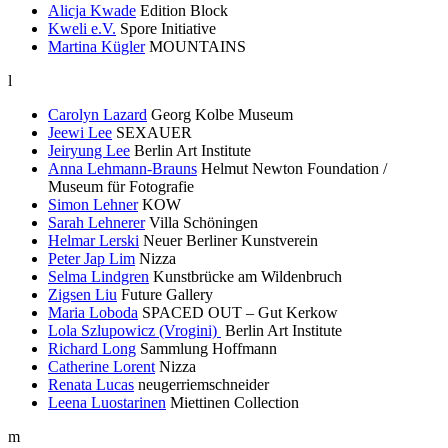
Alicja Kwade
Edition Block
Kweli e.V.
Spore Initiative
Martina Kügler
MOUNTAINS
l
Carolyn Lazard
Georg Kolbe Museum
Jeewi Lee
SEXAUER
Jeiryung Lee
Berlin Art Institute
Anna Lehmann-Brauns
Helmut Newton Foundation /
Museum für Fotografie
Simon Lehner
KOW
Sarah Lehnerer
Villa Schöningen
Helmar Lerski
Neuer Berliner Kunstverein
Peter Jap Lim
Nizza
Selma Lindgren
Kunstbrücke am Wildenbruch
Zigsen Liu
Future Gallery
Maria Loboda
SPACED OUT – Gut Kerkow
Lola Szlupowicz (Vrogini)
Berlin Art Institute
Richard Long
Sammlung Hoffmann
Catherine Lorent
Nizza
Renata Lucas
neugerriemschneider
Leena Luostarinen
Miettinen Collection
m