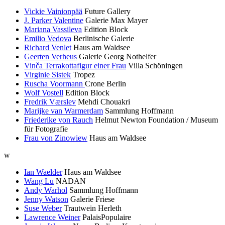
Vickie Vainionpää
Future Gallery
J. Parker Valentine
Galerie Max Mayer
Mariana Vassileva
Edition Block
Emilio Vedova
Berlinische Galerie
Richard Venlet
Haus am Waldsee
Geerten Verheus
Galerie Georg Nothelfer
Vinča Terrakottafigur einer Frau
Villa Schöningen
Virginie Sistek
Tropez
Ruscha Voormann
Crone Berlin
Wolf Vostell
Edition Block
Fredrik Værslev
Mehdi Chouakri
Marijke van Warmerdam
Sammlung Hoffmann
Friederike von Rauch
Helmut Newton Foundation / Museum
für Fotografie
Frau von Zinowiew
Haus am Waldsee
w
Ian Waelder
Haus am Waldsee
Wang Lu
NADAN
Andy Warhol
Sammlung Hoffmann
Jenny Watson
Galerie Friese
Suse Weber
Trautwein Herleth
Lawrence Weiner
PalaisPopulaire