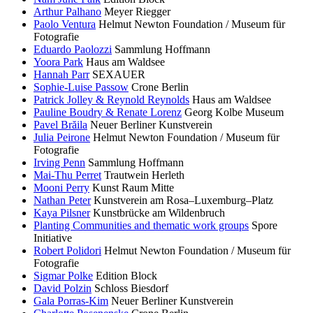
Arthur Palhano
Meyer Riegger
Paolo Ventura
Helmut Newton Foundation / Museum für
Fotografie
Eduardo Paolozzi
Sammlung Hoffmann
Yoora Park
Haus am Waldsee
Hannah Parr
SEXAUER
Sophie-Luise Passow
Crone Berlin
Patrick Jolley & Reynold Reynolds
Haus am Waldsee
Pauline Boudry & Renate Lorenz
Georg Kolbe Museum
Pavel Brăila
Neuer Berliner Kunstverein
Julia Peirone
Helmut Newton Foundation / Museum für
Fotografie
Irving Penn
Sammlung Hoffmann
Mai-Thu Perret
Trautwein Herleth
Mooni Perry
Kunst Raum Mitte
Nathan Peter
Kunstverein am Rosa–Luxemburg–Platz
Kaya Pilsner
Kunstbrücke am Wildenbruch
Planting Communities and thematic work groups
Spore
Initiative
Robert Polidori
Helmut Newton Foundation / Museum für
Fotografie
Sigmar Polke
Edition Block
David Polzin
Schloss Biesdorf
Gala Porras-Kim
Neuer Berliner Kunstverein