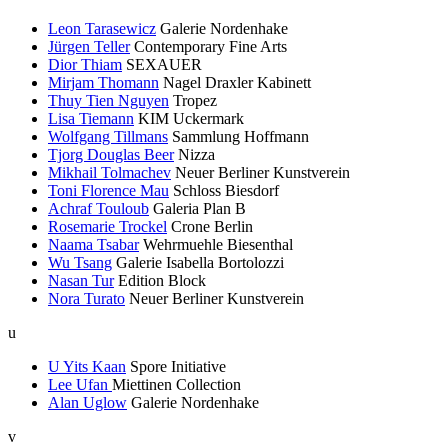
Leon Tarasewicz
Galerie Nordenhake
Jürgen Teller
Contemporary Fine Arts
Dior Thiam
SEXAUER
Mirjam Thomann
Nagel Draxler Kabinett
Thuy Tien Nguyen
Tropez
Lisa Tiemann
KIM Uckermark
Wolfgang Tillmans
Sammlung Hoffmann
Tjorg Douglas Beer
Nizza
Mikhail Tolmachev
Neuer Berliner Kunstverein
Toni Florence Mau
Schloss Biesdorf
Achraf Touloub
Galeria Plan B
Rosemarie Trockel
Crone Berlin
Naama Tsabar
Wehrmuehle Biesenthal
Wu Tsang
Galerie Isabella Bortolozzi
Nasan Tur
Edition Block
Nora Turato
Neuer Berliner Kunstverein
u
U Yits Kaan
Spore Initiative
Lee Ufan
Miettinen Collection
Alan Uglow
Galerie Nordenhake
v