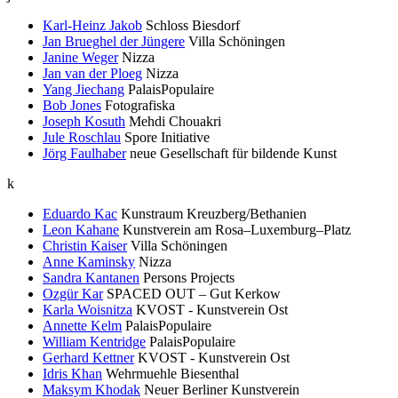
Karl-Heinz Jakob
Schloss Biesdorf
Jan Brueghel der Jüngere
Villa Schöningen
Janine Weger
Nizza
Jan van der Ploeg
Nizza
Yang Jiechang
PalaisPopulaire
Bob Jones
Fotografiska
Joseph Kosuth
Mehdi Chouakri
Jule Roschlau
Spore Initiative
Jörg Faulhaber
neue Gesellschaft für bildende Kunst
k
Eduardo Kac
Kunstraum Kreuzberg/Bethanien
Leon Kahane
Kunstverein am Rosa–Luxemburg–Platz
Christin Kaiser
Villa Schöningen
Anne Kaminsky
Nizza
Sandra Kantanen
Persons Projects
Ozgür Kar
SPACED OUT – Gut Kerkow
Karla Woisnitza
KVOST - Kunstverein Ost
Annette Kelm
PalaisPopulaire
William Kentridge
PalaisPopulaire
Gerhard Kettner
KVOST - Kunstverein Ost
Idris Khan
Wehrmuehle Biesenthal
Maksym Khodak
Neuer Berliner Kunstverein