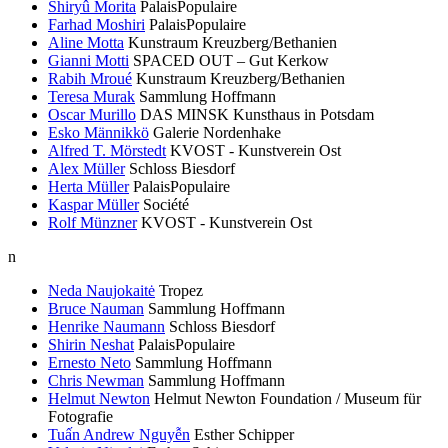
Shiryû Morita
PalaisPopulaire
Farhad Moshiri
PalaisPopulaire
Aline Motta
Kunstraum Kreuzberg/Bethanien
Gianni Motti
SPACED OUT – Gut Kerkow
Rabih Mroué
Kunstraum Kreuzberg/Bethanien
Teresa Murak
Sammlung Hoffmann
Oscar Murillo
DAS MINSK Kunsthaus in Potsdam
Esko Männikkö
Galerie Nordenhake
Alfred T. Mörstedt
KVOST - Kunstverein Ost
Alex Müller
Schloss Biesdorf
Herta Müller
PalaisPopulaire
Kaspar Müller
Société
Rolf Münzner
KVOST - Kunstverein Ost
n
Neda Naujokaitė
Tropez
Bruce Nauman
Sammlung Hoffmann
Henrike Naumann
Schloss Biesdorf
Shirin Neshat
PalaisPopulaire
Ernesto Neto
Sammlung Hoffmann
Chris Newman
Sammlung Hoffmann
Helmut Newton
Helmut Newton Foundation / Museum für
Fotografie
Tuấn Andrew Nguyễn
Esther Schipper