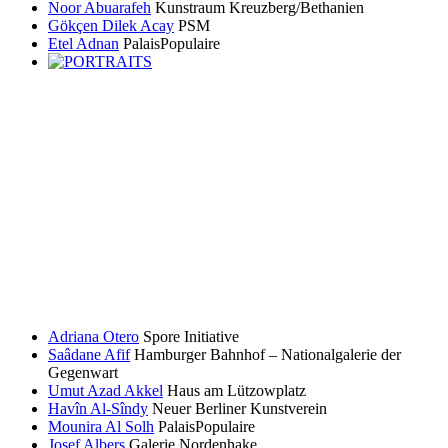
Noor Abuarafeh
Kunstraum Kreuzberg/Bethanien
Gökçen Dilek Acay
PSM
Etel Adnan
PalaisPopulaire
Adriana Otero
Spore Initiative
Saâdane Afif
Hamburger Bahnhof – Nationalgalerie der
Gegenwart
Umut Azad Akkel
Haus am Lützowplatz
Havîn Al-Sîndy
Neuer Berliner Kunstverein
Mounira Al Solh
PalaisPopulaire
Josef Albers
Galerie Nordenhake