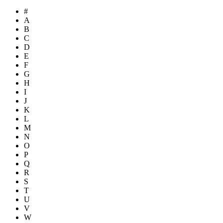
#
A
B
C
D
E
F
G
H
I
J
K
L
M
N
O
P
Q
R
S
T
U
V
W