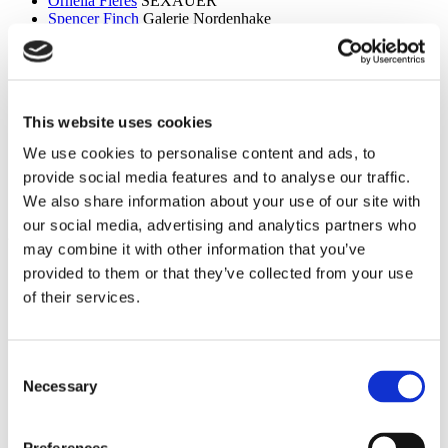
Ornella Fieres
SEXAUER
Spencer Finch
Galerie Nordenhake
Dan Flavin
Sammlung Hoffmann
Itchi Fleischer
Kunstbrücke am Wildenbruch
Sylvie Fleury
Crone Berlin
Flo Maak
NADAN
Ceal Floyer
Edition Block
This website uses cookies
Esther Forse
Villa Schöningen
Friedrich Thieme
Villa Schöningen
We use cookies to personalise content and ads, to
Asana Fujikawa
Galerie Friese
provide social media features and to analyse our traffic.
Paul Fägerskiöld
Galerie Nordenhake
Wieland Förster
Schloss Biesdorf
We also share information about your use of our site with
our social media, advertising and analytics partners who
g
may combine it with other information that you’ve
Meschac Gaba
PalaisPopulaire
provided to them or that they’ve collected from your use
Ellen Gallagher
PalaisPopulaire
of their services.
Isa Genzken
Wehrmuehle Biesenthal
Georges Rousse
Helmut Newton Foundation / Museum für
Fotografie
Bruce Gilden
Fotografiska
Consent
Alexandra Daisy Ginsberg
Villa Schöningen
Necessary
Selection
Fabian Ginsberg
Kienzle Art Foundation
Cristos Gionakos
Galerie Nordenhake
Ben Glas
Kunstbrücke am Wildenbruch
Caterina Gobbi
NADAN