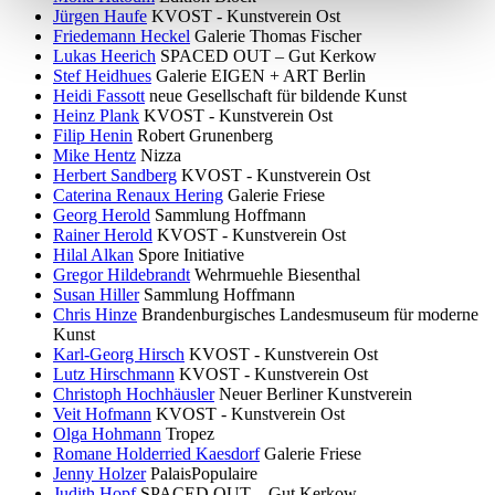
Jürgen Haufe
KVOST - Kunstverein Ost
Friedemann Heckel
Galerie Thomas Fischer
Lukas Heerich
SPACED OUT – Gut Kerkow
Stef Heidhues
Galerie EIGEN + ART Berlin
Heidi Fassott
neue Gesellschaft für bildende Kunst
Heinz Plank
KVOST - Kunstverein Ost
Filip Henin
Robert Grunenberg
Mike Hentz
Nizza
Herbert Sandberg
KVOST - Kunstverein Ost
Caterina Renaux Hering
Galerie Friese
Georg Herold
Sammlung Hoffmann
Rainer Herold
KVOST - Kunstverein Ost
Hilal Alkan
Spore Initiative
Gregor Hildebrandt
Wehrmuehle Biesenthal
Susan Hiller
Sammlung Hoffmann
Chris Hinze
Brandenburgisches Landesmuseum für moderne
Kunst
Karl-Georg Hirsch
KVOST - Kunstverein Ost
Lutz Hirschmann
KVOST - Kunstverein Ost
Christoph Hochhäusler
Neuer Berliner Kunstverein
Veit Hofmann
KVOST - Kunstverein Ost
Olga Hohmann
Tropez
Romane Holderried Kaesdorf
Galerie Friese
Jenny Holzer
PalaisPopulaire
Judith Hopf
SPACED OUT – Gut Kerkow