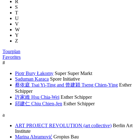
R
S
T
U
V
W
Y
Z
Tourplan
Favorites
#
Piotr Bury Łakomy
Super Super Markt
Şaduman Karaca
Spore Initiative
蔡依庭 Tsai Yi-Ting and 曾建穎 Tseng Chien-Ying
Esther
Schipper
許家維 Hsu Chia-Wei
Esther Schipper
邱建仁 Chiu Chien-Jen
Esther Schipper
a
ART PROJECT REVOLUTION (art collective)
Berlin Art
Institute
Marina Abramović
Gropius Bau