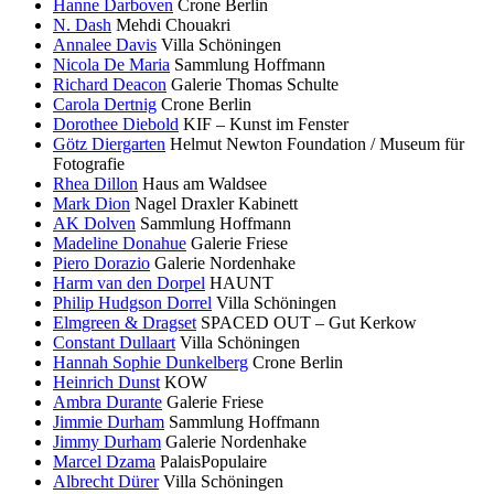
Hanne Darboven
Crone Berlin
N. Dash
Mehdi Chouakri
Annalee Davis
Villa Schöningen
Nicola De Maria
Sammlung Hoffmann
Richard Deacon
Galerie Thomas Schulte
Carola Dertnig
Crone Berlin
Dorothee Diebold
KIF – Kunst im Fenster
Götz Diergarten
Helmut Newton Foundation / Museum für
Fotografie
Rhea Dillon
Haus am Waldsee
Mark Dion
Nagel Draxler Kabinett
AK Dolven
Sammlung Hoffmann
Madeline Donahue
Galerie Friese
Piero Dorazio
Galerie Nordenhake
Harm van den Dorpel
HAUNT
Philip Hudgson Dorrel
Villa Schöningen
Elmgreen & Dragset
SPACED OUT – Gut Kerkow
Constant Dullaart
Villa Schöningen
Hannah Sophie Dunkelberg
Crone Berlin
Heinrich Dunst
KOW
Ambra Durante
Galerie Friese
Jimmie Durham
Sammlung Hoffmann
Jimmy Durham
Galerie Nordenhake
Marcel Dzama
PalaisPopulaire
Albrecht Dürer
Villa Schöningen