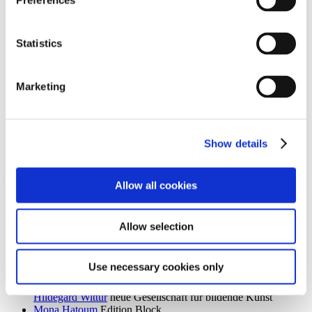
Preferences
Ingrid Goltzsche-Schwarz
Schloss Biesdorf
Dieter Goltzsche
KVOST - Kunstverein Ost
Monika Grabuschnigg
SPACED OUT – Gut Kerkow
Statistics
Isabelle Graeff
SEXAUER
René Graetz
Schloss Biesdorf
Susanne Grau
Kunstbrücke am Wildenbruch
Marketing
Martin Groß
Villa Schöningen
Karolina Grywnowicz
Kunstraum Kreuzberg/Bethanien
Carla Guagliardi
Sammlung Hoffmann
Shilpa Gupta
Hamburger Bahnhof – Nationalgalerie der
Gegenwart
Show details
Renate Göritz
KVOST - Kunstverein Ost
Günter Umberg, Stanley Whitney
Galerie Nordenhake
Allow all cookies
h
Robert Haas
Haus am Waldsee
Marcia Hafif
Galerie Nordenhake
Allow selection
Trulee Hall
Villa Schöningen
Richard Hamilton
Edition Block
Barbara Hammer
Villa Schöningen
Use necessary cookies only
Hans Ticha
KVOST - Kunstverein Ost
Harald Krainer, Lutz Marx, Herbert Meyer, Veronika Patzuda,
Hildegard Wittur
neue Gesellschaft für bildende Kunst
Mona Hatoum
Edition Block