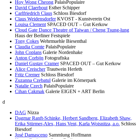
Hoy Wong Cheong
PalaisPopulaire
David Claerbout
Esther Schipper
Carlfriedrich Claus
Schloss Biesdorf
Claus Weidensdorfer
KVOST - Kunstverein Ost
Louisa Clement
SPACED OUT – Gut Kerkow
Cloud Gate Dance Theatre of Taiwan / Cheng Tsung-lung
Haus der Berliner Festspiele
Tony Cokes
Wehrmuehle Biesenthal
Claudia Comte
PalaisPopulaire
John Coplans
Galerie Nordenhake
Anton Corbijn
Fotografiska
Daniel Gustav Cramer
SPACED OUT – Gut Kerkow
Alice Creischer
Trautwein Herleth
Fritz Cremer
Schloss Biesdorf
Zuzanna Czebatul
Galerie im Körnerpark
Natalie Czech
PalaisPopulaire
Cihan Çakmak
Galerie EIGEN + ART Berlin
d
DAG
Nizza
Dagmar Ranft-Schinke, Herbert Sandberg, Elizabeth Shaw,
Erika Stürmer-Alex, Hans Vent, Karla Woisnitza, a.o.
Schloss
Biesdorf
José Damasceno
Sammlung Hoffmann