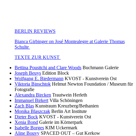
BERLIN REVIEWS
Bianca Girbinger on José Montealegre at Galerie Thomas
Schulte
TEXTE ZUR KUNST
Bettina Pousttchi and Clare Woods
Buchmann Galerie
Joseph Beuys
Edition Block
Wolfgang E. Biedermann
KVOST - Kunstverein Ost
Viktoria Binschtok
Helmut Newton Foundation / Museum für
Fotografie
Alexandra Bircken
Trautwein Herleth
Immanuel Birkert
Villa Schöningen
Zach Blas
Kunstraum Kreuzberg/Bethanien
Monika Blaszczak
Berlin Art Institute
Dieter Bock
KVOST - Kunstverein Ost
Xenia Bond
Galerie im Körnerpark
Isabelle Borges
KIM Uckermark
Aline Bouvy
SPACED OUT – Gut Kerkow