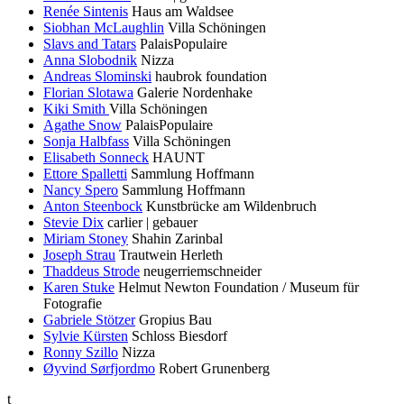
Renée Sintenis
Haus am Waldsee
Siobhan McLaughlin
Villa Schöningen
Slavs and Tatars
PalaisPopulaire
Anna Slobodnik
Nizza
Andreas Slominski
haubrok foundation
Florian Slotawa
Galerie Nordenhake
Kiki Smith
Villa Schöningen
Agathe Snow
PalaisPopulaire
Sonja Halbfass
Villa Schöningen
Elisabeth Sonneck
HAUNT
Ettore Spalletti
Sammlung Hoffmann
Nancy Spero
Sammlung Hoffmann
Anton Steenbock
Kunstbrücke am Wildenbruch
Stevie Dix
carlier | gebauer
Miriam Stoney
Shahin Zarinbal
Joseph Strau
Trautwein Herleth
Thaddeus Strode
neugerriemschneider
Karen Stuke
Helmut Newton Foundation / Museum für
Fotografie
Gabriele Stötzer
Gropius Bau
Sylvie Kürsten
Schloss Biesdorf
Ronny Szillo
Nizza
Øyvind Sørfjordmo
Robert Grunenberg
t