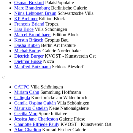
Osman Bozkurt
PalaisPopulaire
Marc Brandenburg
Berlinische Galerie
Niina Lehtonen Braun
Schwartzsche Villa
KP Brehmer
Edition Block
François Briand
Tropez
Lisa Brice
Villa Schöningen
Marcel Broodthaers
Edition Block
Kerstin Brätsch
Gropius Bau
Dasha Buben
Berlin Art Institute
Michał Budny
Galerie Nordenhake
Dietrich Burger
KVOST - Kunstverein Ost
Dietmar Busse
Nizza
Manfred Butzmann
Schloss Biesdorf
c
CATPC
Villa Schöningen
Miriam Cahn
Sammlung Hoffmann
Caligola
Kunstbrücke am Wildenbruch
Camila Ospina Gaitán
Villa Schöningen
Maurizio Cattelan
Neue Nationalgalerie
Cecilia Moo
Spore Initiative
Jessica Jane Charleston
Galerie Friese
Charlotte Elfriede Pauly
KVOST - Kunstverein Ost
Alan Charlton
Konrad Fischer Galerie