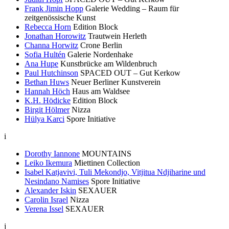
Frank Jimin Hopp
Galerie Wedding – Raum für
zeitgenössische Kunst
Rebecca Horn
Edition Block
Jonathan Horowitz
Trautwein Herleth
Channa Horwitz
Crone Berlin
Sofia Hultén
Galerie Nordenhake
Ana Hupe
Kunstbrücke am Wildenbruch
Paul Hutchinson
SPACED OUT – Gut Kerkow
Bethan Huws
Neuer Berliner Kunstverein
Hannah Höch
Haus am Waldsee
K.H. Hödicke
Edition Block
Birgit Hölmer
Nizza
Hülya Karci
Spore Initiative
i
Dorothy Iannone
MOUNTAINS
Leiko Ikemura
Miettinen Collection
Isabel Katjavivi, Tuli Mekondjo, Vitjitua Ndjiharine und
Nesindano Namises
Spore Initiative
Alexander Iskin
SEXAUER
Carolin Israel
Nizza
Verena Issel
SEXAUER
j