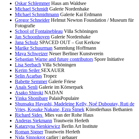
Oskar Schlemmer
Haus am Waldsee
Michael Schmidt
Galerie Nordenhake
Michael Schmidtmann
Galerie Kai Erdmann
Gregor Schneider
Helmut Newton Foundation / Museum für
Fotografie
School of Fontainebleau
Villa Schöningen
Jan Schoonhoven
Galerie Nordenhake
Jana Schulz
SPACED OUT – Gut Kerkow
Marike Schuurman
Sammlung Hoffmann
Maya Schweizer
Neuer Berliner Kunstverein
Sebastian Warne and future contributors
Spore Initiative
Lisa Seebach
Villa Schöningen
Kerim Seiler
SEXAUER
Selin Acarbaş
Tropez
Babette Semmer
Galerie Friese
Anaïs Senli
Galerie im Körnerpark
Asako Shiroki
NADAN
Yinka Shonibare
PalaisPopulaire
Shunsaku Hayashi, Madeleine Kelly, Noé Duboutay, Ruti de
Vries, Kosuke Nakane, Ezra Šimek
Künstlerhaus Bethanien
Richard Sides
Mies van der Rohe Haus
Anderas Siekmann
Trautwein Herleth
Katarzyna Sienkiewicz
Berlin Art Institute
Roman Signer
Trautwein Herleth
Nida Sinnokrot
carlier | gebauer