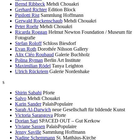
Bernd Ribbeck
Mehdi Chouakri
Gerhard Richter
Edition Block
Pipilotti Rist
Sammlung Hoffmann
Gerwald Rockenschaub
Mehdi Chouakri
Peter Roehr
Mehdi Chouakri
Ricarda Roggan
Helmut Newton Foundation / Museum für
Fotografie
Stefan Roloff
Schloss Biesdorf
Evan Roth
Dorothée Nilsson Gallery
Alix Cléo Roubaud
Galerie Buchholz
Polina Ryman
Berlin Art Institute
Maximilian Rödel
Tanya Leighton
Ulrich Rückriem
Galerie Nordenhake
s
Shirin Sabahi
Pforte
Salvo
Mehdi Chouakri
Karin Sander
PalaisPopulaire
Sarah Al-Darwich
neue Gesellschaft für bildende Kunst
Victoria Sarangova
Pforte
Dorian Sari
SPACED OUT – Gut Kerkow
Viviane Sassen
PalaisPopulaire
Jenny Saville
Sammlung Hoffmann
Nadine Schemmann
St. Matthäus-Kirche