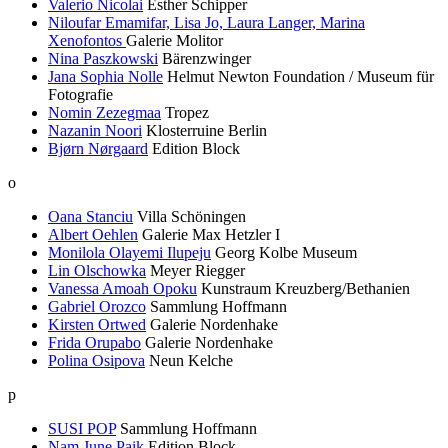
Valerio Nicolai
Esther Schipper
Niloufar Emamifar, Lisa Jo, Laura Langer, Marina
Xenofontos
Galerie Molitor
Nina Paszkowski
Bärenzwinger
Jana Sophia Nolle
Helmut Newton Foundation / Museum für
Fotografie
Nomin Zezegmaa
Tropez
Nazanin Noori
Klosterruine Berlin
Bjørn Nørgaard
Edition Block
o
Oana Stanciu
Villa Schöningen
Albert Oehlen
Galerie Max Hetzler I
Monilola Olayemi Ilupeju
Georg Kolbe Museum
Lin Olschowka
Meyer Riegger
Vanessa Amoah Opoku
Kunstraum Kreuzberg/Bethanien
Gabriel Orozco
Sammlung Hoffmann
Kirsten Ortwed
Galerie Nordenhake
Frida Orupabo
Galerie Nordenhake
Polina Osipova
Neun Kelche
p
SUSI POP
Sammlung Hoffmann
Nam June Paik
Edition Block