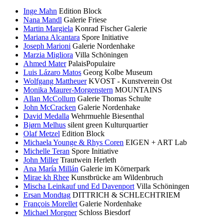
Inge Mahn
Edition Block
Nana Mandl
Galerie Friese
Martin Margiela
Konrad Fischer Galerie
Mariana Alcantara
Spore Initiative
Joseph Marioni
Galerie Nordenhake
Marzia Migliora
Villa Schöningen
Ahmed Mater
PalaisPopulaire
Luis Lázaro Matos
Georg Kolbe Museum
Wolfgang Mattheuer
KVOST - Kunstverein Ost
Monika Maurer-Morgenstern
MOUNTAINS
Allan McCollum
Galerie Thomas Schulte
John McCracken
Galerie Nordenhake
David Medalla
Wehrmuehle Biesenthal
Bjørn Melhus
silent green Kulturquartier
Olaf Metzel
Edition Block
Michaela Younge & Rhys Coren
EIGEN + ART Lab
Michelle Teran
Spore Initiative
John Miller
Trautwein Herleth
Ana María Millán
Galerie im Körnerpark
Mirae kh Rhee
Kunstbrücke am Wildenbruch
Mischa Leinkauf und Ed Davenport
Villa Schöningen
Ersan Mondtag
DITTRICH & SCHLECHTRIEM
François Morellet
Galerie Nordenhake
Michael Morgner
Schloss Biesdorf