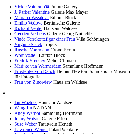
Vickie Vainionpää
Future Gallery
J. Parker Valentine
Galerie Max Mayer
Mariana Vassileva
Edition Block
Emilio Vedova
Berlinische Galerie
Richard Venlet
Haus am Waldsee
Geerten Verheus
Galerie Georg Nothelfer
Vinča Terrakottafigur einer Frau
Villa Schöningen
Virginie Sistek
Tropez
Ruscha Voormann
Crone Berlin
Wolf Vostell
Edition Block
Fredrik Værslev
Mehdi Chouakri
Marijke van Warmerdam
Sammlung Hoffmann
Friederike von Rauch
Helmut Newton Foundation / Museum
für Fotografie
Frau von Zinowiew
Haus am Waldsee
w
Ian Waelder
Haus am Waldsee
Wang Lu
NADAN
Andy Warhol
Sammlung Hoffmann
Jenny Watson
Galerie Friese
Suse Weber
Trautwein Herleth
Lawrence Weiner
PalaisPopulaire