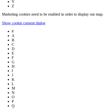
Y
Z
Marketing cookies need to be enabled in order to display our map.
Show cookie consent dialog
#
A
B
C
D
E
F
G
H
I
J
K
L
M
N
O
P
Q