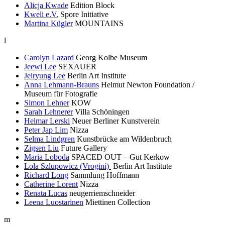
Alicja Kwade
Edition Block
Kweli e.V.
Spore Initiative
Martina Kügler
MOUNTAINS
l
Carolyn Lazard
Georg Kolbe Museum
Jeewi Lee
SEXAUER
Jeiryung Lee
Berlin Art Institute
Anna Lehmann-Brauns
Helmut Newton Foundation /
Museum für Fotografie
Simon Lehner
KOW
Sarah Lehnerer
Villa Schöningen
Helmar Lerski
Neuer Berliner Kunstverein
Peter Jap Lim
Nizza
Selma Lindgren
Kunstbrücke am Wildenbruch
Zigsen Liu
Future Gallery
Maria Loboda
SPACED OUT – Gut Kerkow
Lola Szlupowicz (Vrogini)
Berlin Art Institute
Richard Long
Sammlung Hoffmann
Catherine Lorent
Nizza
Renata Lucas
neugerriemschneider
Leena Luostarinen
Miettinen Collection
m