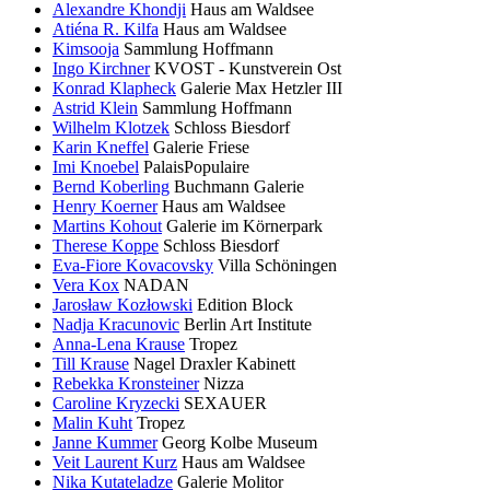
Alexandre Khondji
Haus am Waldsee
Atiéna R. Kilfa
Haus am Waldsee
Kimsooja
Sammlung Hoffmann
Ingo Kirchner
KVOST - Kunstverein Ost
Konrad Klapheck
Galerie Max Hetzler III
Astrid Klein
Sammlung Hoffmann
Wilhelm Klotzek
Schloss Biesdorf
Karin Kneffel
Galerie Friese
Imi Knoebel
PalaisPopulaire
Bernd Koberling
Buchmann Galerie
Henry Koerner
Haus am Waldsee
Martins Kohout
Galerie im Körnerpark
Therese Koppe
Schloss Biesdorf
Eva-Fiore Kovacovsky
Villa Schöningen
Vera Kox
NADAN
Jarosław Kozłowski
Edition Block
Nadja Kracunovic
Berlin Art Institute
Anna-Lena Krause
Tropez
Till Krause
Nagel Draxler Kabinett
Rebekka Kronsteiner
Nizza
Caroline Kryzecki
SEXAUER
Malin Kuht
Tropez
Janne Kummer
Georg Kolbe Museum
Veit Laurent Kurz
Haus am Waldsee
Nika Kutateladze
Galerie Molitor