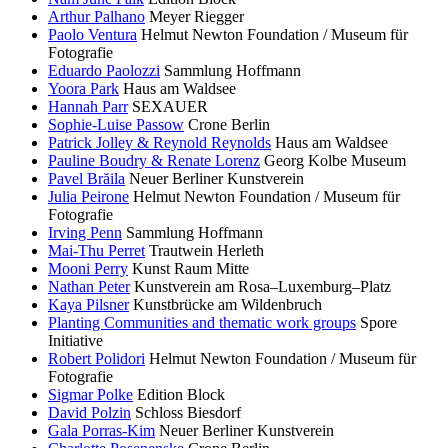
Arthur Palhano
Meyer Riegger
Paolo Ventura
Helmut Newton Foundation / Museum für
Fotografie
Eduardo Paolozzi
Sammlung Hoffmann
Yoora Park
Haus am Waldsee
Hannah Parr
SEXAUER
Sophie-Luise Passow
Crone Berlin
Patrick Jolley & Reynold Reynolds
Haus am Waldsee
Pauline Boudry & Renate Lorenz
Georg Kolbe Museum
Pavel Brăila
Neuer Berliner Kunstverein
Julia Peirone
Helmut Newton Foundation / Museum für
Fotografie
Irving Penn
Sammlung Hoffmann
Mai-Thu Perret
Trautwein Herleth
Mooni Perry
Kunst Raum Mitte
Nathan Peter
Kunstverein am Rosa–Luxemburg–Platz
Kaya Pilsner
Kunstbrücke am Wildenbruch
Planting Communities and thematic work groups
Spore
Initiative
Robert Polidori
Helmut Newton Foundation / Museum für
Fotografie
Sigmar Polke
Edition Block
David Polzin
Schloss Biesdorf
Gala Porras-Kim
Neuer Berliner Kunstverein