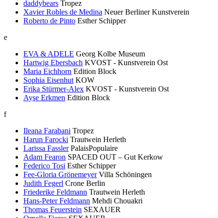
daddybears
Tropez
Xavier Robles de Medina
Neuer Berliner Kunstverein
Roberto de Pinto
Esther Schipper
e
EVA & ADELE
Georg Kolbe Museum
Hartwig Ebersbach
KVOST - Kunstverein Ost
Maria Eichhorn
Edition Block
Sophia Eisenhut
KOW
Erika Stürmer-Alex
KVOST - Kunstverein Ost
Ayşe Erkmen
Edition Block
f
Ileana Farabani
Tropez
Harun Farocki
Trautwein Herleth
Larissa Fassler
PalaisPopulaire
Adam Fearon
SPACED OUT – Gut Kerkow
Federico Tosi
Esther Schipper
Fee-Gloria Grönemeyer
Villa Schöningen
Judith Fegerl
Crone Berlin
Friederike Feldmann
Trautwein Herleth
Hans-Peter Feldmann
Mehdi Chouakri
Thomas Feuerstein
SEXAUER