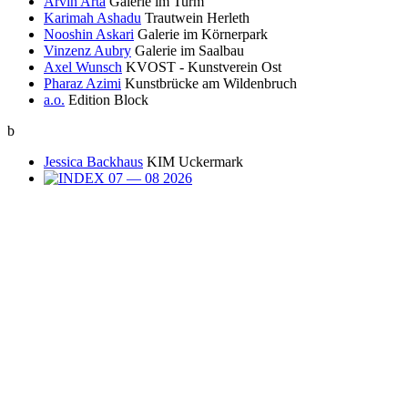
Arvin Arta
Galerie im Turm
Karimah Ashadu
Trautwein Herleth
Nooshin Askari
Galerie im Körnerpark
Vinzenz Aubry
Galerie im Saalbau
Axel Wunsch
KVOST - Kunstverein Ost
Pharaz Azimi
Kunstbrücke am Wildenbruch
a.o.
Edition Block
b
Jessica Backhaus
KIM Uckermark