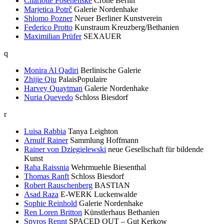
Charlotte Posenenske
Crone Berlin
Marjetica Potrč
Galerie Nordenhake
Shlomo Pozner
Neuer Berliner Kunstverein
Federico Protto
Kunstraum Kreuzberg/Bethanien
Maximilian Prüfer
SEXAUER
q
Monira Al Qadiri
Berlinische Galerie
Zhijie Qiu
PalaisPopulaire
Harvey Quaytman
Galerie Nordenhake
Nuria Quevedo
Schloss Biesdorf
r
Luisa Rabbia
Tanya Leighton
Arnulf Rainer
Sammlung Hoffmann
Rainer von Dziegielewski
neue Gesellschaft für bildende
Kunst
Raha Raissnia
Wehrmuehle Biesenthal
Thomas Ranft
Schloss Biesdorf
Robert Rauschenberg
BASTIAN
Asad Raza
E-WERK Luckenwalde
Sophie Reinhold
Galerie Nordenhake
Ren Loren Britton
Künstlerhaus Bethanien
Spyros Rennt
SPACED OUT – Gut Kerkow