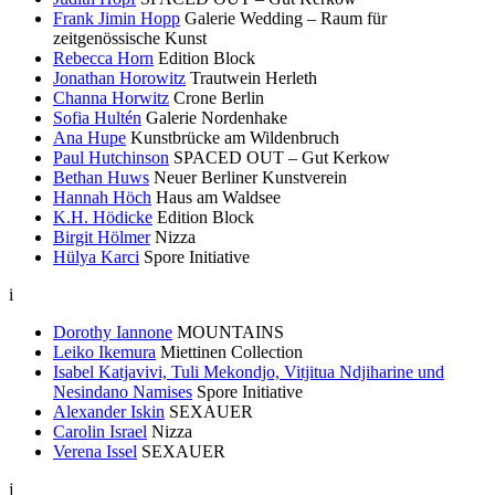
Frank Jimin Hopp
Galerie Wedding – Raum für
zeitgenössische Kunst
Rebecca Horn
Edition Block
Jonathan Horowitz
Trautwein Herleth
Channa Horwitz
Crone Berlin
Sofia Hultén
Galerie Nordenhake
Ana Hupe
Kunstbrücke am Wildenbruch
Paul Hutchinson
SPACED OUT – Gut Kerkow
Bethan Huws
Neuer Berliner Kunstverein
Hannah Höch
Haus am Waldsee
K.H. Hödicke
Edition Block
Birgit Hölmer
Nizza
Hülya Karci
Spore Initiative
i
Dorothy Iannone
MOUNTAINS
Leiko Ikemura
Miettinen Collection
Isabel Katjavivi, Tuli Mekondjo, Vitjitua Ndjiharine und
Nesindano Namises
Spore Initiative
Alexander Iskin
SEXAUER
Carolin Israel
Nizza
Verena Issel
SEXAUER
j