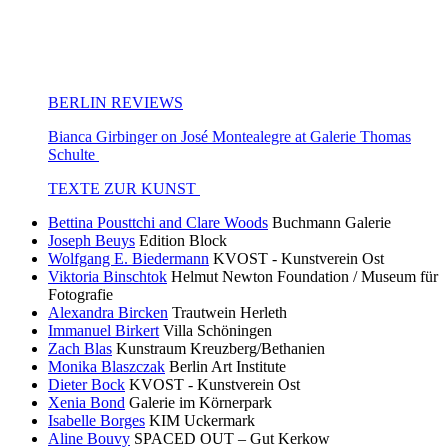
BERLIN REVIEWS
Bianca Girbinger on José Montealegre at Galerie Thomas
Schulte
TEXTE ZUR KUNST
Bettina Pousttchi and Clare Woods
Buchmann Galerie
Joseph Beuys
Edition Block
Wolfgang E. Biedermann
KVOST - Kunstverein Ost
Viktoria Binschtok
Helmut Newton Foundation / Museum für
Fotografie
Alexandra Bircken
Trautwein Herleth
Immanuel Birkert
Villa Schöningen
Zach Blas
Kunstraum Kreuzberg/Bethanien
Monika Blaszczak
Berlin Art Institute
Dieter Bock
KVOST - Kunstverein Ost
Xenia Bond
Galerie im Körnerpark
Isabelle Borges
KIM Uckermark
Aline Bouvy
SPACED OUT – Gut Kerkow