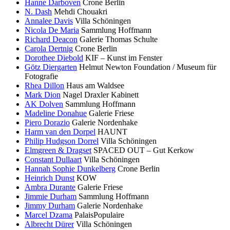
Hanne Darboven
Crone Berlin
N. Dash
Mehdi Chouakri
Annalee Davis
Villa Schöningen
Nicola De Maria
Sammlung Hoffmann
Richard Deacon
Galerie Thomas Schulte
Carola Dertnig
Crone Berlin
Dorothee Diebold
KIF – Kunst im Fenster
Götz Diergarten
Helmut Newton Foundation / Museum für
Fotografie
Rhea Dillon
Haus am Waldsee
Mark Dion
Nagel Draxler Kabinett
AK Dolven
Sammlung Hoffmann
Madeline Donahue
Galerie Friese
Piero Dorazio
Galerie Nordenhake
Harm van den Dorpel
HAUNT
Philip Hudgson Dorrel
Villa Schöningen
Elmgreen & Dragset
SPACED OUT – Gut Kerkow
Constant Dullaart
Villa Schöningen
Hannah Sophie Dunkelberg
Crone Berlin
Heinrich Dunst
KOW
Ambra Durante
Galerie Friese
Jimmie Durham
Sammlung Hoffmann
Jimmy Durham
Galerie Nordenhake
Marcel Dzama
PalaisPopulaire
Albrecht Dürer
Villa Schöningen