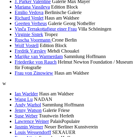
J. Parker Valentine
Galerie Max Mayer
Mariana Vassileva
Edition Block
Emilio Vedova
Berlinische Galerie
Richard Venlet
Haus am Waldsee
Geerten Verheus
Galerie Georg Nothelfer
Vinča Terrakottafigur einer Frau
Villa Schöningen
Virginie Sistek
Tropez
Ruscha Voormann
Crone Berlin
Wolf Vostell
Edition Block
Fredrik Værslev
Mehdi Chouakri
Marijke van Warmerdam
Sammlung Hoffmann
Friederike von Rauch
Helmut Newton Foundation / Museum
für Fotografie
Frau von Zinowiew
Haus am Waldsee
w
Ian Waelder
Haus am Waldsee
Wang Lu
NADAN
Andy Warhol
Sammlung Hoffmann
Jenny Watson
Galerie Friese
Suse Weber
Trautwein Herleth
Lawrence Weiner
PalaisPopulaire
Jasmin Werner
Neuer Berliner Kunstverein
Louis Wessendorff
SEXAUER