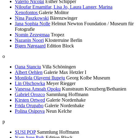
Valerio Nicolai
Esther Schipper
Niloufar Emamifar, Lisa Jo, Laura Langer, Marina
Xenofontos
Galerie Molitor
Nina Paszkowski
Bärenzwinger
Jana Sophia Nolle
Helmut Newton Foundation / Museum für
Fotografie
Nomin Zezegmaa
Tropez
Nazanin Noori
Klosterruine Berlin
Bjørn Nørgaard
Edition Block
o
Oana Stanciu
Villa Schöningen
Albert Oehlen
Galerie Max Hetzler I
Monilola Olayemi Ilupeju
Georg Kolbe Museum
Lin Olschowka
Meyer Riegger
Vanessa Amoah Opoku
Kunstraum Kreuzberg/Bethanien
Gabriel Orozco
Sammlung Hoffmann
Kirsten Ortwed
Galerie Nordenhake
Frida Orupabo
Galerie Nordenhake
Polina Osipova
Neun Kelche
p
SUSI POP
Sammlung Hoffmann
Nam June Paik
Edition Block