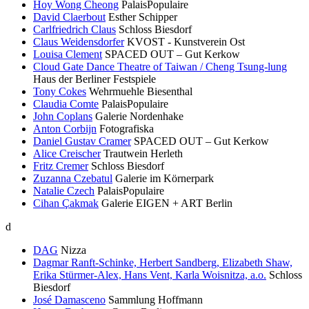
Hoy Wong Cheong
PalaisPopulaire
David Claerbout
Esther Schipper
Carlfriedrich Claus
Schloss Biesdorf
Claus Weidensdorfer
KVOST - Kunstverein Ost
Louisa Clement
SPACED OUT – Gut Kerkow
Cloud Gate Dance Theatre of Taiwan / Cheng Tsung-lung
Haus der Berliner Festspiele
Tony Cokes
Wehrmuehle Biesenthal
Claudia Comte
PalaisPopulaire
John Coplans
Galerie Nordenhake
Anton Corbijn
Fotografiska
Daniel Gustav Cramer
SPACED OUT – Gut Kerkow
Alice Creischer
Trautwein Herleth
Fritz Cremer
Schloss Biesdorf
Zuzanna Czebatul
Galerie im Körnerpark
Natalie Czech
PalaisPopulaire
Cihan Çakmak
Galerie EIGEN + ART Berlin
d
DAG
Nizza
Dagmar Ranft-Schinke, Herbert Sandberg, Elizabeth Shaw,
Erika Stürmer-Alex, Hans Vent, Karla Woisnitza, a.o.
Schloss
Biesdorf
José Damasceno
Sammlung Hoffmann