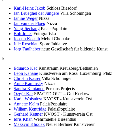
Karl-Heinz Jakob
Schloss Biesdorf
Jan Brueghel der Jüngere
Villa Schöningen
Janine Weger
Nizza
Jan van der Ploeg
Nizza
Yang Jiechang
PalaisPopulaire
Bob Jones
Fotografiska
Joseph Kosuth
Mehdi Chouakri
Jule Roschlau
Spore Initiative
Jörg Faulhaber
neue Gesellschaft für bildende Kunst
k
Eduardo Kac
Kunstraum Kreuzberg/Bethanien
Leon Kahane
Kunstverein am Rosa–Luxemburg–Platz
Christin Kaiser
Villa Schöningen
Anne Kaminsky
Nizza
Sandra Kantanen
Persons Projects
Ozgür Kar
SPACED OUT – Gut Kerkow
Karla Woisnitza
KVOST - Kunstverein Ost
Annette Kelm
PalaisPopulaire
William Kentridge
PalaisPopulaire
Gerhard Kettner
KVOST - Kunstverein Ost
Idris Khan
Wehrmuehle Biesenthal
Maksym Khodak
Neuer Berliner Kunstverein