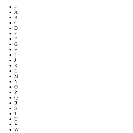
#
A
B
C
D
E
F
G
H
I
J
K
L
M
N
O
P
Q
R
S
T
U
V
W