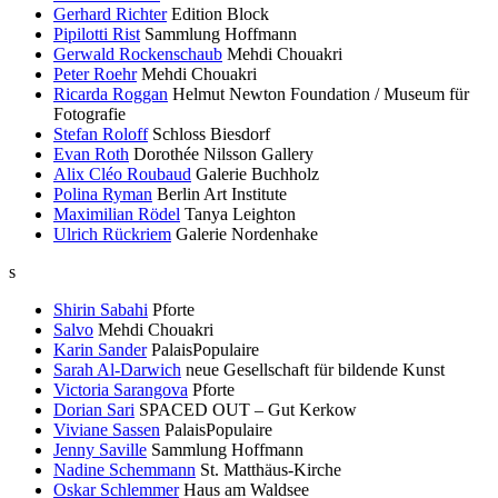
Gerhard Richter
Edition Block
Pipilotti Rist
Sammlung Hoffmann
Gerwald Rockenschaub
Mehdi Chouakri
Peter Roehr
Mehdi Chouakri
Ricarda Roggan
Helmut Newton Foundation / Museum für
Fotografie
Stefan Roloff
Schloss Biesdorf
Evan Roth
Dorothée Nilsson Gallery
Alix Cléo Roubaud
Galerie Buchholz
Polina Ryman
Berlin Art Institute
Maximilian Rödel
Tanya Leighton
Ulrich Rückriem
Galerie Nordenhake
s
Shirin Sabahi
Pforte
Salvo
Mehdi Chouakri
Karin Sander
PalaisPopulaire
Sarah Al-Darwich
neue Gesellschaft für bildende Kunst
Victoria Sarangova
Pforte
Dorian Sari
SPACED OUT – Gut Kerkow
Viviane Sassen
PalaisPopulaire
Jenny Saville
Sammlung Hoffmann
Nadine Schemmann
St. Matthäus-Kirche
Oskar Schlemmer
Haus am Waldsee