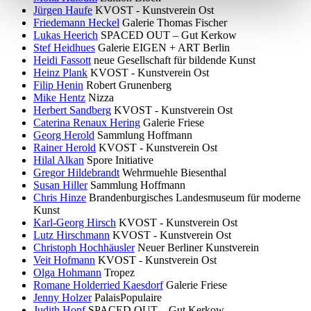
Jürgen Haufe
KVOST - Kunstverein Ost
Friedemann Heckel
Galerie Thomas Fischer
Lukas Heerich
SPACED OUT – Gut Kerkow
Stef Heidhues
Galerie EIGEN + ART Berlin
Heidi Fassott
neue Gesellschaft für bildende Kunst
Heinz Plank
KVOST - Kunstverein Ost
Filip Henin
Robert Grunenberg
Mike Hentz
Nizza
Herbert Sandberg
KVOST - Kunstverein Ost
Caterina Renaux Hering
Galerie Friese
Georg Herold
Sammlung Hoffmann
Rainer Herold
KVOST - Kunstverein Ost
Hilal Alkan
Spore Initiative
Gregor Hildebrandt
Wehrmuehle Biesenthal
Susan Hiller
Sammlung Hoffmann
Chris Hinze
Brandenburgisches Landesmuseum für moderne
Kunst
Karl-Georg Hirsch
KVOST - Kunstverein Ost
Lutz Hirschmann
KVOST - Kunstverein Ost
Christoph Hochhäusler
Neuer Berliner Kunstverein
Veit Hofmann
KVOST - Kunstverein Ost
Olga Hohmann
Tropez
Romane Holderried Kaesdorf
Galerie Friese
Jenny Holzer
PalaisPopulaire
Judith Hopf
SPACED OUT – Gut Kerkow