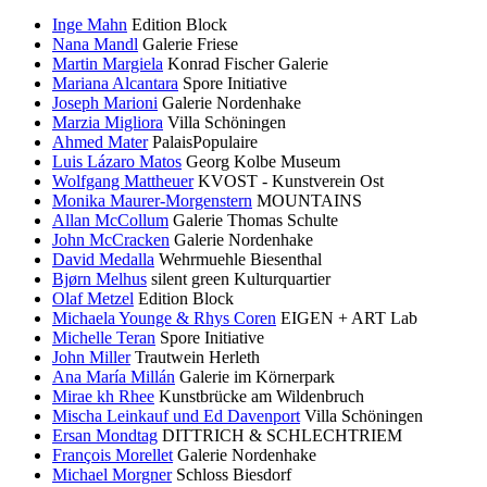
Inge Mahn
Edition Block
Nana Mandl
Galerie Friese
Martin Margiela
Konrad Fischer Galerie
Mariana Alcantara
Spore Initiative
Joseph Marioni
Galerie Nordenhake
Marzia Migliora
Villa Schöningen
Ahmed Mater
PalaisPopulaire
Luis Lázaro Matos
Georg Kolbe Museum
Wolfgang Mattheuer
KVOST - Kunstverein Ost
Monika Maurer-Morgenstern
MOUNTAINS
Allan McCollum
Galerie Thomas Schulte
John McCracken
Galerie Nordenhake
David Medalla
Wehrmuehle Biesenthal
Bjørn Melhus
silent green Kulturquartier
Olaf Metzel
Edition Block
Michaela Younge & Rhys Coren
EIGEN + ART Lab
Michelle Teran
Spore Initiative
John Miller
Trautwein Herleth
Ana María Millán
Galerie im Körnerpark
Mirae kh Rhee
Kunstbrücke am Wildenbruch
Mischa Leinkauf und Ed Davenport
Villa Schöningen
Ersan Mondtag
DITTRICH & SCHLECHTRIEM
François Morellet
Galerie Nordenhake
Michael Morgner
Schloss Biesdorf