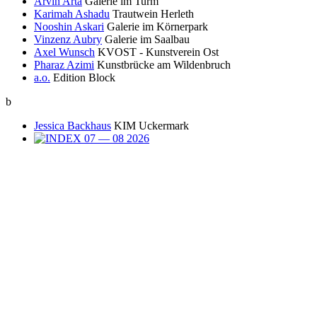
Arvin Arta
Galerie im Turm
Karimah Ashadu
Trautwein Herleth
Nooshin Askari
Galerie im Körnerpark
Vinzenz Aubry
Galerie im Saalbau
Axel Wunsch
KVOST - Kunstverein Ost
Pharaz Azimi
Kunstbrücke am Wildenbruch
a.o.
Edition Block
b
Jessica Backhaus
KIM Uckermark