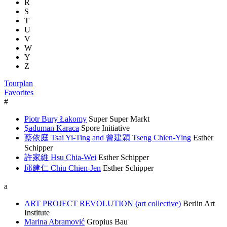
R
S
T
U
V
W
Y
Z
Tourplan
Favorites
#
Piotr Bury Łakomy
Super Super Markt
Şaduman Karaca
Spore Initiative
蔡依庭 Tsai Yi-Ting and 曾建穎 Tseng Chien-Ying
Esther
Schipper
許家維 Hsu Chia-Wei
Esther Schipper
邱建仁 Chiu Chien-Jen
Esther Schipper
a
ART PROJECT REVOLUTION (art collective)
Berlin Art
Institute
Marina Abramović
Gropius Bau