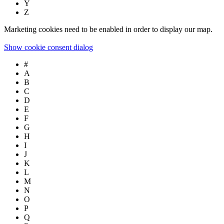
Y
Z
Marketing cookies need to be enabled in order to display our map.
Show cookie consent dialog
#
A
B
C
D
E
F
G
H
I
J
K
L
M
N
O
P
Q