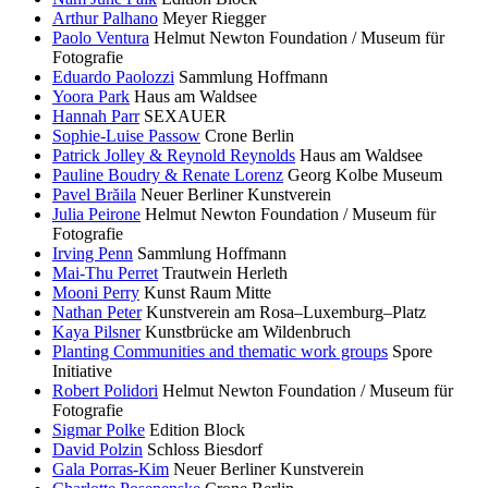
Arthur Palhano
Meyer Riegger
Paolo Ventura
Helmut Newton Foundation / Museum für
Fotografie
Eduardo Paolozzi
Sammlung Hoffmann
Yoora Park
Haus am Waldsee
Hannah Parr
SEXAUER
Sophie-Luise Passow
Crone Berlin
Patrick Jolley & Reynold Reynolds
Haus am Waldsee
Pauline Boudry & Renate Lorenz
Georg Kolbe Museum
Pavel Brăila
Neuer Berliner Kunstverein
Julia Peirone
Helmut Newton Foundation / Museum für
Fotografie
Irving Penn
Sammlung Hoffmann
Mai-Thu Perret
Trautwein Herleth
Mooni Perry
Kunst Raum Mitte
Nathan Peter
Kunstverein am Rosa–Luxemburg–Platz
Kaya Pilsner
Kunstbrücke am Wildenbruch
Planting Communities and thematic work groups
Spore
Initiative
Robert Polidori
Helmut Newton Foundation / Museum für
Fotografie
Sigmar Polke
Edition Block
David Polzin
Schloss Biesdorf
Gala Porras-Kim
Neuer Berliner Kunstverein