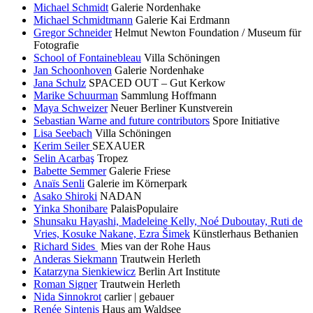
Michael Schmidt
Galerie Nordenhake
Michael Schmidtmann
Galerie Kai Erdmann
Gregor Schneider
Helmut Newton Foundation / Museum für
Fotografie
School of Fontainebleau
Villa Schöningen
Jan Schoonhoven
Galerie Nordenhake
Jana Schulz
SPACED OUT – Gut Kerkow
Marike Schuurman
Sammlung Hoffmann
Maya Schweizer
Neuer Berliner Kunstverein
Sebastian Warne and future contributors
Spore Initiative
Lisa Seebach
Villa Schöningen
Kerim Seiler
SEXAUER
Selin Acarbaş
Tropez
Babette Semmer
Galerie Friese
Anaïs Senli
Galerie im Körnerpark
Asako Shiroki
NADAN
Yinka Shonibare
PalaisPopulaire
Shunsaku Hayashi, Madeleine Kelly, Noé Duboutay, Ruti de
Vries, Kosuke Nakane, Ezra Šimek
Künstlerhaus Bethanien
Richard Sides
Mies van der Rohe Haus
Anderas Siekmann
Trautwein Herleth
Katarzyna Sienkiewicz
Berlin Art Institute
Roman Signer
Trautwein Herleth
Nida Sinnokrot
carlier | gebauer
Renée Sintenis
Haus am Waldsee