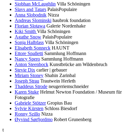
Siobhan McLaughlin
Villa Schöningen
Slavs and Tatars
PalaisPopulaire
Anna Slobodnik
Nizza
Andreas Slominski
haubrok foundation
Florian Slotawa
Galerie Nordenhake
Kiki Smith
Villa Schöningen
Agathe Snow
PalaisPopulaire
Sonja Halbfass
Villa Schöningen
Elisabeth Sonneck
HAUNT
Ettore Spalletti
Sammlung Hoffmann
Nancy Spero
Sammlung Hoffmann
Anton Steenbock
Kunstbrücke am Wildenbruch
Stevie Dix
carlier | gebauer
Miriam Stoney
Shahin Zarinbal
Joseph Strau
Trautwein Herleth
Thaddeus Strode
neugerriemschneider
Karen Stuke
Helmut Newton Foundation / Museum für
Fotografie
Gabriele Stötzer
Gropius Bau
Sylvie Kürsten
Schloss Biesdorf
Ronny Szillo
Nizza
Øyvind Sørfjordmo
Robert Grunenberg
t