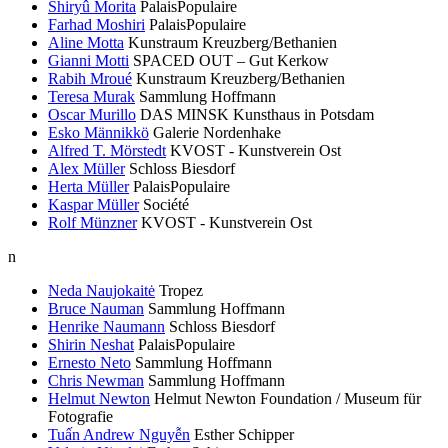
Shiryû Morita
PalaisPopulaire
Farhad Moshiri
PalaisPopulaire
Aline Motta
Kunstraum Kreuzberg/Bethanien
Gianni Motti
SPACED OUT – Gut Kerkow
Rabih Mroué
Kunstraum Kreuzberg/Bethanien
Teresa Murak
Sammlung Hoffmann
Oscar Murillo
DAS MINSK Kunsthaus in Potsdam
Esko Männikkö
Galerie Nordenhake
Alfred T. Mörstedt
KVOST - Kunstverein Ost
Alex Müller
Schloss Biesdorf
Herta Müller
PalaisPopulaire
Kaspar Müller
Société
Rolf Münzner
KVOST - Kunstverein Ost
n
Neda Naujokaitė
Tropez
Bruce Nauman
Sammlung Hoffmann
Henrike Naumann
Schloss Biesdorf
Shirin Neshat
PalaisPopulaire
Ernesto Neto
Sammlung Hoffmann
Chris Newman
Sammlung Hoffmann
Helmut Newton
Helmut Newton Foundation / Museum für
Fotografie
Tuấn Andrew Nguyễn
Esther Schipper