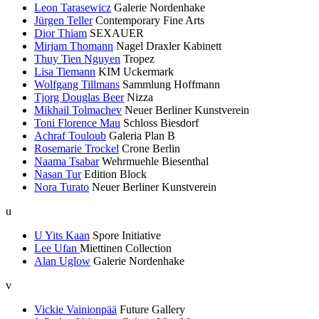
Leon Tarasewicz
Galerie Nordenhake
Jürgen Teller
Contemporary Fine Arts
Dior Thiam
SEXAUER
Mirjam Thomann
Nagel Draxler Kabinett
Thuy Tien Nguyen
Tropez
Lisa Tiemann
KIM Uckermark
Wolfgang Tillmans
Sammlung Hoffmann
Tjorg Douglas Beer
Nizza
Mikhail Tolmachev
Neuer Berliner Kunstverein
Toni Florence Mau
Schloss Biesdorf
Achraf Touloub
Galeria Plan B
Rosemarie Trockel
Crone Berlin
Naama Tsabar
Wehrmuehle Biesenthal
Nasan Tur
Edition Block
Nora Turato
Neuer Berliner Kunstverein
u
U Yits Kaan
Spore Initiative
Lee Ufan
Miettinen Collection
Alan Uglow
Galerie Nordenhake
v
Vickie Vainionpää
Future Gallery