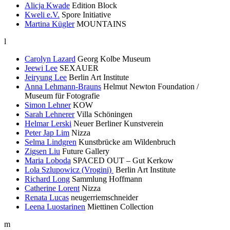
Alicja Kwade
Edition Block
Kweli e.V.
Spore Initiative
Martina Kügler
MOUNTAINS
l
Carolyn Lazard
Georg Kolbe Museum
Jeewi Lee
SEXAUER
Jeiryung Lee
Berlin Art Institute
Anna Lehmann-Brauns
Helmut Newton Foundation /
Museum für Fotografie
Simon Lehner
KOW
Sarah Lehnerer
Villa Schöningen
Helmar Lerski
Neuer Berliner Kunstverein
Peter Jap Lim
Nizza
Selma Lindgren
Kunstbrücke am Wildenbruch
Zigsen Liu
Future Gallery
Maria Loboda
SPACED OUT – Gut Kerkow
Lola Szlupowicz (Vrogini)
Berlin Art Institute
Richard Long
Sammlung Hoffmann
Catherine Lorent
Nizza
Renata Lucas
neugerriemschneider
Leena Luostarinen
Miettinen Collection
m