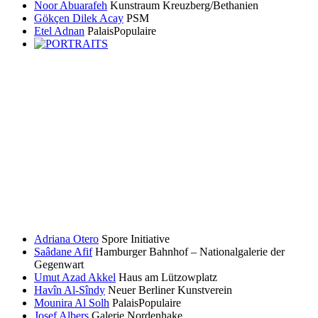
Noor Abuarafeh
Kunstraum Kreuzberg/Bethanien
Gökçen Dilek Acay
PSM
Etel Adnan
PalaisPopulaire
Adriana Otero
Spore Initiative
Saâdane Afif
Hamburger Bahnhof – Nationalgalerie der
Gegenwart
Umut Azad Akkel
Haus am Lützowplatz
Havîn Al-Sîndy
Neuer Berliner Kunstverein
Mounira Al Solh
PalaisPopulaire
Josef Albers
Galerie Nordenhake