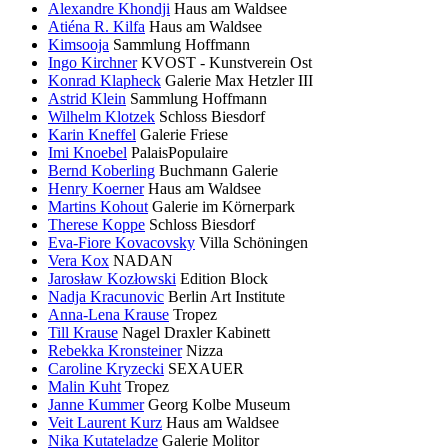
Alexandre Khondji
Haus am Waldsee
Atiéna R. Kilfa
Haus am Waldsee
Kimsooja
Sammlung Hoffmann
Ingo Kirchner
KVOST - Kunstverein Ost
Konrad Klapheck
Galerie Max Hetzler III
Astrid Klein
Sammlung Hoffmann
Wilhelm Klotzek
Schloss Biesdorf
Karin Kneffel
Galerie Friese
Imi Knoebel
PalaisPopulaire
Bernd Koberling
Buchmann Galerie
Henry Koerner
Haus am Waldsee
Martins Kohout
Galerie im Körnerpark
Therese Koppe
Schloss Biesdorf
Eva-Fiore Kovacovsky
Villa Schöningen
Vera Kox
NADAN
Jarosław Kozłowski
Edition Block
Nadja Kracunovic
Berlin Art Institute
Anna-Lena Krause
Tropez
Till Krause
Nagel Draxler Kabinett
Rebekka Kronsteiner
Nizza
Caroline Kryzecki
SEXAUER
Malin Kuht
Tropez
Janne Kummer
Georg Kolbe Museum
Veit Laurent Kurz
Haus am Waldsee
Nika Kutateladze
Galerie Molitor