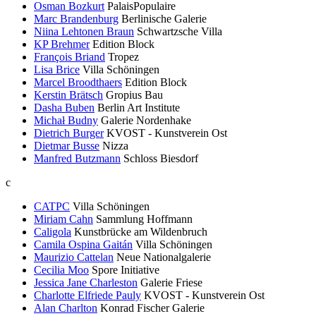
Osman Bozkurt
PalaisPopulaire
Marc Brandenburg
Berlinische Galerie
Niina Lehtonen Braun
Schwartzsche Villa
KP Brehmer
Edition Block
François Briand
Tropez
Lisa Brice
Villa Schöningen
Marcel Broodthaers
Edition Block
Kerstin Brätsch
Gropius Bau
Dasha Buben
Berlin Art Institute
Michał Budny
Galerie Nordenhake
Dietrich Burger
KVOST - Kunstverein Ost
Dietmar Busse
Nizza
Manfred Butzmann
Schloss Biesdorf
c
CATPC
Villa Schöningen
Miriam Cahn
Sammlung Hoffmann
Caligola
Kunstbrücke am Wildenbruch
Camila Ospina Gaitán
Villa Schöningen
Maurizio Cattelan
Neue Nationalgalerie
Cecilia Moo
Spore Initiative
Jessica Jane Charleston
Galerie Friese
Charlotte Elfriede Pauly
KVOST - Kunstverein Ost
Alan Charlton
Konrad Fischer Galerie