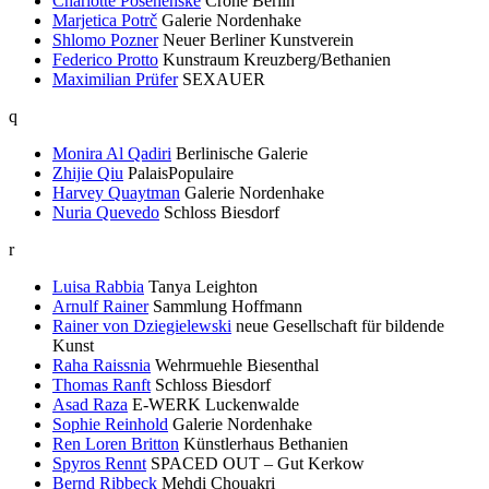
Charlotte Posenenske
Crone Berlin
Marjetica Potrč
Galerie Nordenhake
Shlomo Pozner
Neuer Berliner Kunstverein
Federico Protto
Kunstraum Kreuzberg/Bethanien
Maximilian Prüfer
SEXAUER
q
Monira Al Qadiri
Berlinische Galerie
Zhijie Qiu
PalaisPopulaire
Harvey Quaytman
Galerie Nordenhake
Nuria Quevedo
Schloss Biesdorf
r
Luisa Rabbia
Tanya Leighton
Arnulf Rainer
Sammlung Hoffmann
Rainer von Dziegielewski
neue Gesellschaft für bildende
Kunst
Raha Raissnia
Wehrmuehle Biesenthal
Thomas Ranft
Schloss Biesdorf
Asad Raza
E-WERK Luckenwalde
Sophie Reinhold
Galerie Nordenhake
Ren Loren Britton
Künstlerhaus Bethanien
Spyros Rennt
SPACED OUT – Gut Kerkow
Bernd Ribbeck
Mehdi Chouakri