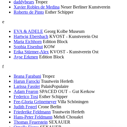
daddybears
Tropez
Xavier Robles de Medina
Neuer Berliner Kunstverein
Roberto de Pinto
Esther Schipper
e
EVA & ADELE
Georg Kolbe Museum
Hartwig Ebersbach
KVOST - Kunstverein Ost
Maria Eichhorn
Edition Block
Sophia Eisenhut
KOW
Erika Stürmer-Alex
KVOST - Kunstverein Ost
Ayşe Erkmen
Edition Block
f
Ileana Farabani
Tropez
Harun Farocki
Trautwein Herleth
Larissa Fassler
PalaisPopulaire
Adam Fearon
SPACED OUT – Gut Kerkow
Federico Tosi
Esther Schipper
Fee-Gloria Grönemeyer
Villa Schöningen
Judith Fegerl
Crone Berlin
Friederike Feldmann
Trautwein Herleth
Hans-Peter Feldmann
Mehdi Chouakri
Thomas Feuerstein
SEXAUER