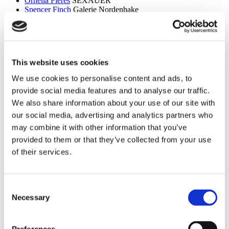
Ornella Fieres
SEXAUER
Spencer Finch
Galerie Nordenhake
Dan Flavin
Sammlung Hoffmann
Itchi Fleischer
Kunstbrücke am Wildenbruch
Sylvie Fleury
Crone Berlin
Flo Maak
NADAN
Ceal Floyer
Edition Block
This website uses cookies
Esther Forse
Villa Schöningen
Friedrich Thieme
Villa Schöningen
We use cookies to personalise content and ads, to
Asana Fujikawa
Galerie Friese
provide social media features and to analyse our traffic.
Paul Fägerskiöld
Galerie Nordenhake
Wieland Förster
Schloss Biesdorf
We also share information about your use of our site with
our social media, advertising and analytics partners who
g
may combine it with other information that you’ve
Meschac Gaba
PalaisPopulaire
provided to them or that they’ve collected from your use
Ellen Gallagher
PalaisPopulaire
of their services.
Isa Genzken
Wehrmuehle Biesenthal
Georges Rousse
Helmut Newton Foundation / Museum für
Fotografie
Bruce Gilden
Fotografiska
Consent
Alexandra Daisy Ginsberg
Villa Schöningen
Necessary
Selection
Fabian Ginsberg
Kienzle Art Foundation
Cristos Gionakos
Galerie Nordenhake
Ben Glas
Kunstbrücke am Wildenbruch
Caterina Gobbi
NADAN