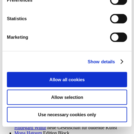
Preferences
Ingrid Goltzsche-Schwarz
Schloss Biesdorf
Dieter Goltzsche
KVOST - Kunstverein Ost
Monika Grabuschnigg
SPACED OUT – Gut Kerkow
Statistics
Isabelle Graeff
SEXAUER
René Graetz
Schloss Biesdorf
Susanne Grau
Kunstbrücke am Wildenbruch
Marketing
Martin Groß
Villa Schöningen
Karolina Grywnowicz
Kunstraum Kreuzberg/Bethanien
Carla Guagliardi
Sammlung Hoffmann
Shilpa Gupta
Hamburger Bahnhof – Nationalgalerie der
Gegenwart
Show details
Renate Göritz
KVOST - Kunstverein Ost
Günter Umberg, Stanley Whitney
Galerie Nordenhake
Allow all cookies
h
Robert Haas
Haus am Waldsee
Marcia Hafif
Galerie Nordenhake
Allow selection
Trulee Hall
Villa Schöningen
Richard Hamilton
Edition Block
Barbara Hammer
Villa Schöningen
Use necessary cookies only
Hans Ticha
KVOST - Kunstverein Ost
Harald Krainer, Lutz Marx, Herbert Meyer, Veronika Patzuda,
Hildegard Wittur
neue Gesellschaft für bildende Kunst
Mona Hatoum
Edition Block