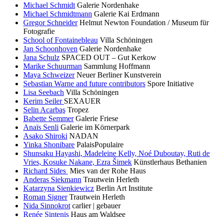
Michael Schmidt
Galerie Nordenhake
Michael Schmidtmann
Galerie Kai Erdmann
Gregor Schneider
Helmut Newton Foundation / Museum für
Fotografie
School of Fontainebleau
Villa Schöningen
Jan Schoonhoven
Galerie Nordenhake
Jana Schulz
SPACED OUT – Gut Kerkow
Marike Schuurman
Sammlung Hoffmann
Maya Schweizer
Neuer Berliner Kunstverein
Sebastian Warne and future contributors
Spore Initiative
Lisa Seebach
Villa Schöningen
Kerim Seiler
SEXAUER
Selin Acarbaş
Tropez
Babette Semmer
Galerie Friese
Anaïs Senli
Galerie im Körnerpark
Asako Shiroki
NADAN
Yinka Shonibare
PalaisPopulaire
Shunsaku Hayashi, Madeleine Kelly, Noé Duboutay, Ruti de
Vries, Kosuke Nakane, Ezra Šimek
Künstlerhaus Bethanien
Richard Sides
Mies van der Rohe Haus
Anderas Siekmann
Trautwein Herleth
Katarzyna Sienkiewicz
Berlin Art Institute
Roman Signer
Trautwein Herleth
Nida Sinnokrot
carlier | gebauer
Renée Sintenis
Haus am Waldsee