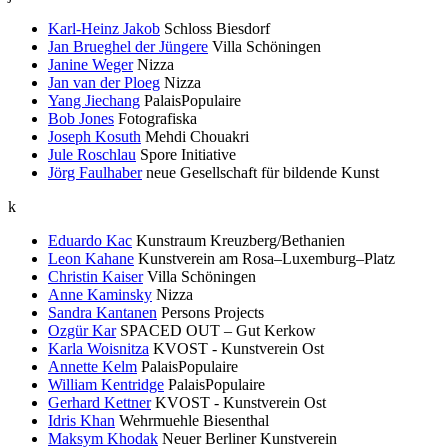
Karl-Heinz Jakob
Schloss Biesdorf
Jan Brueghel der Jüngere
Villa Schöningen
Janine Weger
Nizza
Jan van der Ploeg
Nizza
Yang Jiechang
PalaisPopulaire
Bob Jones
Fotografiska
Joseph Kosuth
Mehdi Chouakri
Jule Roschlau
Spore Initiative
Jörg Faulhaber
neue Gesellschaft für bildende Kunst
k
Eduardo Kac
Kunstraum Kreuzberg/Bethanien
Leon Kahane
Kunstverein am Rosa–Luxemburg–Platz
Christin Kaiser
Villa Schöningen
Anne Kaminsky
Nizza
Sandra Kantanen
Persons Projects
Ozgür Kar
SPACED OUT – Gut Kerkow
Karla Woisnitza
KVOST - Kunstverein Ost
Annette Kelm
PalaisPopulaire
William Kentridge
PalaisPopulaire
Gerhard Kettner
KVOST - Kunstverein Ost
Idris Khan
Wehrmuehle Biesenthal
Maksym Khodak
Neuer Berliner Kunstverein