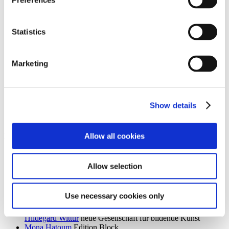
Preferences
Ingrid Goltzsche-Schwarz
Schloss Biesdorf
Dieter Goltzsche
KVOST - Kunstverein Ost
Monika Grabuschnigg
SPACED OUT – Gut Kerkow
Statistics
Isabelle Graeff
SEXAUER
René Graetz
Schloss Biesdorf
Susanne Grau
Kunstbrücke am Wildenbruch
Marketing
Martin Groß
Villa Schöningen
Karolina Grywnowicz
Kunstraum Kreuzberg/Bethanien
Carla Guagliardi
Sammlung Hoffmann
Shilpa Gupta
Hamburger Bahnhof – Nationalgalerie der
Gegenwart
Show details
Renate Göritz
KVOST - Kunstverein Ost
Günter Umberg, Stanley Whitney
Galerie Nordenhake
Allow all cookies
h
Robert Haas
Haus am Waldsee
Marcia Hafif
Galerie Nordenhake
Allow selection
Trulee Hall
Villa Schöningen
Richard Hamilton
Edition Block
Barbara Hammer
Villa Schöningen
Use necessary cookies only
Hans Ticha
KVOST - Kunstverein Ost
Harald Krainer, Lutz Marx, Herbert Meyer, Veronika Patzuda,
Hildegard Wittur
neue Gesellschaft für bildende Kunst
Mona Hatoum
Edition Block