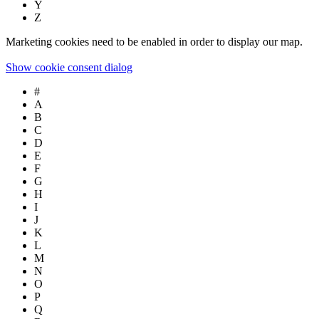
Y
Z
Marketing cookies need to be enabled in order to display our map.
Show cookie consent dialog
#
A
B
C
D
E
F
G
H
I
J
K
L
M
N
O
P
Q