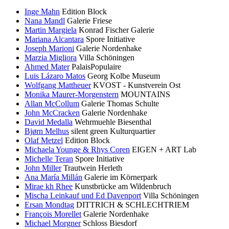
Inge Mahn
Edition Block
Nana Mandl
Galerie Friese
Martin Margiela
Konrad Fischer Galerie
Mariana Alcantara
Spore Initiative
Joseph Marioni
Galerie Nordenhake
Marzia Migliora
Villa Schöningen
Ahmed Mater
PalaisPopulaire
Luis Lázaro Matos
Georg Kolbe Museum
Wolfgang Mattheuer
KVOST - Kunstverein Ost
Monika Maurer-Morgenstern
MOUNTAINS
Allan McCollum
Galerie Thomas Schulte
John McCracken
Galerie Nordenhake
David Medalla
Wehrmuehle Biesenthal
Bjørn Melhus
silent green Kulturquartier
Olaf Metzel
Edition Block
Michaela Younge & Rhys Coren
EIGEN + ART Lab
Michelle Teran
Spore Initiative
John Miller
Trautwein Herleth
Ana María Millán
Galerie im Körnerpark
Mirae kh Rhee
Kunstbrücke am Wildenbruch
Mischa Leinkauf und Ed Davenport
Villa Schöningen
Ersan Mondtag
DITTRICH & SCHLECHTRIEM
François Morellet
Galerie Nordenhake
Michael Morgner
Schloss Biesdorf