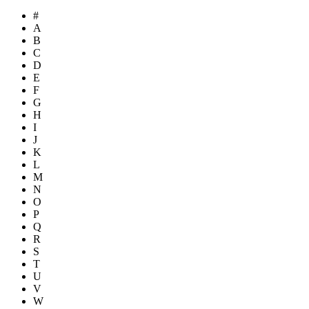
#
A
B
C
D
E
F
G
H
I
J
K
L
M
N
O
P
Q
R
S
T
U
V
W