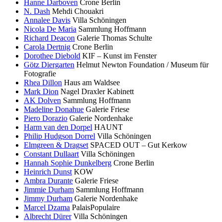
Hanne Darboven
Crone Berlin
N. Dash
Mehdi Chouakri
Annalee Davis
Villa Schöningen
Nicola De Maria
Sammlung Hoffmann
Richard Deacon
Galerie Thomas Schulte
Carola Dertnig
Crone Berlin
Dorothee Diebold
KIF – Kunst im Fenster
Götz Diergarten
Helmut Newton Foundation / Museum für
Fotografie
Rhea Dillon
Haus am Waldsee
Mark Dion
Nagel Draxler Kabinett
AK Dolven
Sammlung Hoffmann
Madeline Donahue
Galerie Friese
Piero Dorazio
Galerie Nordenhake
Harm van den Dorpel
HAUNT
Philip Hudgson Dorrel
Villa Schöningen
Elmgreen & Dragset
SPACED OUT – Gut Kerkow
Constant Dullaart
Villa Schöningen
Hannah Sophie Dunkelberg
Crone Berlin
Heinrich Dunst
KOW
Ambra Durante
Galerie Friese
Jimmie Durham
Sammlung Hoffmann
Jimmy Durham
Galerie Nordenhake
Marcel Dzama
PalaisPopulaire
Albrecht Dürer
Villa Schöningen