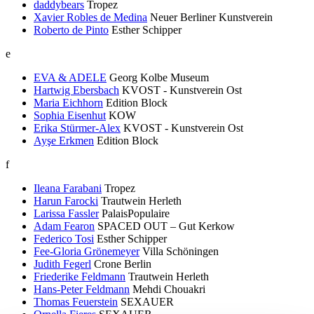
daddybears
Tropez
Xavier Robles de Medina
Neuer Berliner Kunstverein
Roberto de Pinto
Esther Schipper
e
EVA & ADELE
Georg Kolbe Museum
Hartwig Ebersbach
KVOST - Kunstverein Ost
Maria Eichhorn
Edition Block
Sophia Eisenhut
KOW
Erika Stürmer-Alex
KVOST - Kunstverein Ost
Ayşe Erkmen
Edition Block
f
Ileana Farabani
Tropez
Harun Farocki
Trautwein Herleth
Larissa Fassler
PalaisPopulaire
Adam Fearon
SPACED OUT – Gut Kerkow
Federico Tosi
Esther Schipper
Fee-Gloria Grönemeyer
Villa Schöningen
Judith Fegerl
Crone Berlin
Friederike Feldmann
Trautwein Herleth
Hans-Peter Feldmann
Mehdi Chouakri
Thomas Feuerstein
SEXAUER