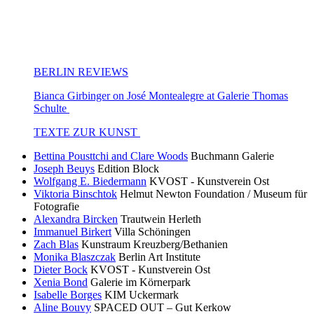
BERLIN REVIEWS
Bianca Girbinger on José Montealegre at Galerie Thomas
Schulte
TEXTE ZUR KUNST
Bettina Pousttchi and Clare Woods
Buchmann Galerie
Joseph Beuys
Edition Block
Wolfgang E. Biedermann
KVOST - Kunstverein Ost
Viktoria Binschtok
Helmut Newton Foundation / Museum für
Fotografie
Alexandra Bircken
Trautwein Herleth
Immanuel Birkert
Villa Schöningen
Zach Blas
Kunstraum Kreuzberg/Bethanien
Monika Blaszczak
Berlin Art Institute
Dieter Bock
KVOST - Kunstverein Ost
Xenia Bond
Galerie im Körnerpark
Isabelle Borges
KIM Uckermark
Aline Bouvy
SPACED OUT – Gut Kerkow