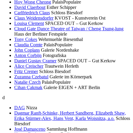
Hoy Wong Cheong
PalaisPopulaire
David Claerbout
Esther Schipper
Carlfriedrich Claus
Schloss Biesdorf
Claus Weidensdorfer
KVOST - Kunstverein Ost
Louisa Clement
SPACED OUT – Gut Kerkow
Cloud Gate Dance Theatre of Taiwan / Cheng Tsung-lung
Haus der Berliner Festspiele
Tony Cokes
Wehrmuehle Biesenthal
Claudia Comte
PalaisPopulaire
John Coplans
Galerie Nordenhake
Anton Corbijn
Fotografiska
Daniel Gustav Cramer
SPACED OUT – Gut Kerkow
Alice Creischer
Trautwein Herleth
Fritz Cremer
Schloss Biesdorf
Zuzanna Czebatul
Galerie im Körnerpark
Natalie Czech
PalaisPopulaire
Cihan Çakmak
Galerie EIGEN + ART Berlin
d
DAG
Nizza
Dagmar Ranft-Schinke, Herbert Sandberg, Elizabeth Shaw,
Erika Stürmer-Alex, Hans Vent, Karla Woisnitza, a.o.
Schloss
Biesdorf
José Damasceno
Sammlung Hoffmann