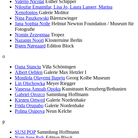
Valerio Nicolai
Esther Schipper
Niloufar Emamifar, Lisa Jo, Laura Langer, Marina
Xenofontos
Galerie Molitor
Nina Paszkowski
Bärenzwinger
Jana Sophia Nolle
Helmut Newton Foundation / Museum für
Fotografie
Nomin Zezegmaa
Tropez
Nazanin Noori
Klosterruine Berlin
Bjørn Nørgaard
Edition Block
o
Oana Stanciu
Villa Schöningen
Albert Oehlen
Galerie Max Hetzler I
Monilola Olayemi Ilupeju
Georg Kolbe Museum
Lin Olschowka
Meyer Riegger
Vanessa Amoah Opoku
Kunstraum Kreuzberg/Bethanien
Gabriel Orozco
Sammlung Hoffmann
Kirsten Ortwed
Galerie Nordenhake
Frida Orupabo
Galerie Nordenhake
Polina Osipova
Neun Kelche
p
SUSI POP
Sammlung Hoffmann
Nam June Paik
Edition Block