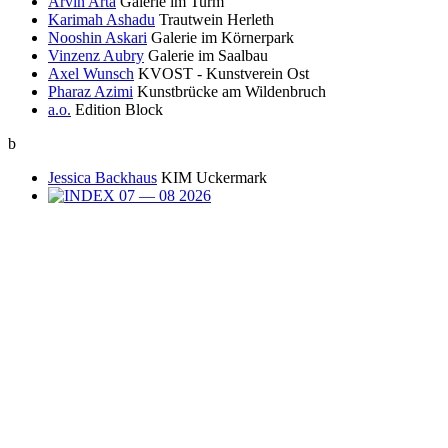
Arvin Arta
Galerie im Turm
Karimah Ashadu
Trautwein Herleth
Nooshin Askari
Galerie im Körnerpark
Vinzenz Aubry
Galerie im Saalbau
Axel Wunsch
KVOST - Kunstverein Ost
Pharaz Azimi
Kunstbrücke am Wildenbruch
a.o.
Edition Block
b
Jessica Backhaus
KIM Uckermark