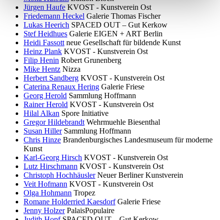
Jürgen Haufe
KVOST - Kunstverein Ost
Friedemann Heckel
Galerie Thomas Fischer
Lukas Heerich
SPACED OUT – Gut Kerkow
Stef Heidhues
Galerie EIGEN + ART Berlin
Heidi Fassott
neue Gesellschaft für bildende Kunst
Heinz Plank
KVOST - Kunstverein Ost
Filip Henin
Robert Grunenberg
Mike Hentz
Nizza
Herbert Sandberg
KVOST - Kunstverein Ost
Caterina Renaux Hering
Galerie Friese
Georg Herold
Sammlung Hoffmann
Rainer Herold
KVOST - Kunstverein Ost
Hilal Alkan
Spore Initiative
Gregor Hildebrandt
Wehrmuehle Biesenthal
Susan Hiller
Sammlung Hoffmann
Chris Hinze
Brandenburgisches Landesmuseum für moderne
Kunst
Karl-Georg Hirsch
KVOST - Kunstverein Ost
Lutz Hirschmann
KVOST - Kunstverein Ost
Christoph Hochhäusler
Neuer Berliner Kunstverein
Veit Hofmann
KVOST - Kunstverein Ost
Olga Hohmann
Tropez
Romane Holderried Kaesdorf
Galerie Friese
Jenny Holzer
PalaisPopulaire
Judith Hopf
SPACED OUT – Gut Kerkow