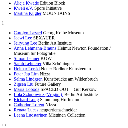
Alicja Kwade
Edition Block
Kweli e.V.
Spore Initiative
Martina Kügler
MOUNTAINS
l
Carolyn Lazard
Georg Kolbe Museum
Jeewi Lee
SEXAUER
Jeiryung Lee
Berlin Art Institute
Anna Lehmann-Brauns
Helmut Newton Foundation /
Museum für Fotografie
Simon Lehner
KOW
Sarah Lehnerer
Villa Schöningen
Helmar Lerski
Neuer Berliner Kunstverein
Peter Jap Lim
Nizza
Selma Lindgren
Kunstbrücke am Wildenbruch
Zigsen Liu
Future Gallery
Maria Loboda
SPACED OUT – Gut Kerkow
Lola Szlupowicz (Vrogini)
Berlin Art Institute
Richard Long
Sammlung Hoffmann
Catherine Lorent
Nizza
Renata Lucas
neugerriemschneider
Leena Luostarinen
Miettinen Collection
m