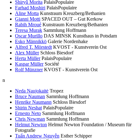
Shiryû Morita
PalaisPopulaire
Farhad Moshiri
PalaisPopulaire
Aline Motta
Kunstraum Kreuzberg/Bethanien
Gianni Motti
SPACED OUT – Gut Kerkow
Rabih Mroué
Kunstraum Kreuzberg/Bethanien
Teresa Murak
Sammlung Hoffmann
Oscar Murillo
DAS MINSK Kunsthaus in Potsdam
Esko Männikkö
Galerie Nordenhake
Alfred T. Mörstedt
KVOST - Kunstverein Ost
Alex Müller
Schloss Biesdorf
Herta Müller
PalaisPopulaire
Kaspar Müller
Société
Rolf Münzner
KVOST - Kunstverein Ost
n
Neda Naujokaitė
Tropez
Bruce Nauman
Sammlung Hoffmann
Henrike Naumann
Schloss Biesdorf
Shirin Neshat
PalaisPopulaire
Ernesto Neto
Sammlung Hoffmann
Chris Newman
Sammlung Hoffmann
Helmut Newton
Helmut Newton Foundation / Museum für
Fotografie
Tuấn Andrew Nguyễn
Esther Schipper