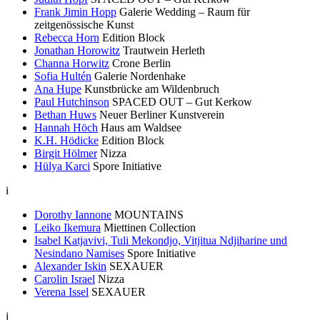
Frank Jimin Hopp
Galerie Wedding – Raum für
zeitgenössische Kunst
Rebecca Horn
Edition Block
Jonathan Horowitz
Trautwein Herleth
Channa Horwitz
Crone Berlin
Sofia Hultén
Galerie Nordenhake
Ana Hupe
Kunstbrücke am Wildenbruch
Paul Hutchinson
SPACED OUT – Gut Kerkow
Bethan Huws
Neuer Berliner Kunstverein
Hannah Höch
Haus am Waldsee
K.H. Hödicke
Edition Block
Birgit Hölmer
Nizza
Hülya Karci
Spore Initiative
i
Dorothy Iannone
MOUNTAINS
Leiko Ikemura
Miettinen Collection
Isabel Katjavivi, Tuli Mekondjo, Vitjitua Ndjiharine und
Nesindano Namises
Spore Initiative
Alexander Iskin
SEXAUER
Carolin Israel
Nizza
Verena Issel
SEXAUER
j