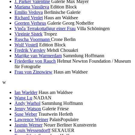
J. Parker Valentine
Galerie Max Mayer
Mariana Vassileva
Edition Block
Emilio Vedova
Berlinische Galerie
Richard Venlet
Haus am Waldsee
Geerten Verheus
Galerie Georg Nothelfer
Vinča Terrakottafigur einer Frau
Villa Schöningen
Virginie Sistek
Tropez
Ruscha Voormann
Crone Berlin
Wolf Vostell
Edition Block
Fredrik Værslev
Mehdi Chouakri
Marijke van Warmerdam
Sammlung Hoffmann
Friederike von Rauch
Helmut Newton Foundation / Museum
für Fotografie
Frau von Zinowiew
Haus am Waldsee
w
Ian Waelder
Haus am Waldsee
Wang Lu
NADAN
Andy Warhol
Sammlung Hoffmann
Jenny Watson
Galerie Friese
Suse Weber
Trautwein Herleth
Lawrence Weiner
PalaisPopulaire
Jasmin Werner
Neuer Berliner Kunstverein
Louis Wessendorff
SEXAUER