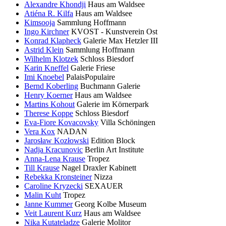
Alexandre Khondji
Haus am Waldsee
Atiéna R. Kilfa
Haus am Waldsee
Kimsooja
Sammlung Hoffmann
Ingo Kirchner
KVOST - Kunstverein Ost
Konrad Klapheck
Galerie Max Hetzler III
Astrid Klein
Sammlung Hoffmann
Wilhelm Klotzek
Schloss Biesdorf
Karin Kneffel
Galerie Friese
Imi Knoebel
PalaisPopulaire
Bernd Koberling
Buchmann Galerie
Henry Koerner
Haus am Waldsee
Martins Kohout
Galerie im Körnerpark
Therese Koppe
Schloss Biesdorf
Eva-Fiore Kovacovsky
Villa Schöningen
Vera Kox
NADAN
Jarosław Kozłowski
Edition Block
Nadja Kracunovic
Berlin Art Institute
Anna-Lena Krause
Tropez
Till Krause
Nagel Draxler Kabinett
Rebekka Kronsteiner
Nizza
Caroline Kryzecki
SEXAUER
Malin Kuht
Tropez
Janne Kummer
Georg Kolbe Museum
Veit Laurent Kurz
Haus am Waldsee
Nika Kutateladze
Galerie Molitor