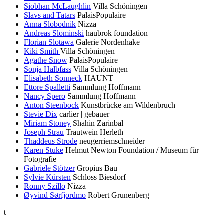
Siobhan McLaughlin
Villa Schöningen
Slavs and Tatars
PalaisPopulaire
Anna Slobodnik
Nizza
Andreas Slominski
haubrok foundation
Florian Slotawa
Galerie Nordenhake
Kiki Smith
Villa Schöningen
Agathe Snow
PalaisPopulaire
Sonja Halbfass
Villa Schöningen
Elisabeth Sonneck
HAUNT
Ettore Spalletti
Sammlung Hoffmann
Nancy Spero
Sammlung Hoffmann
Anton Steenbock
Kunstbrücke am Wildenbruch
Stevie Dix
carlier | gebauer
Miriam Stoney
Shahin Zarinbal
Joseph Strau
Trautwein Herleth
Thaddeus Strode
neugerriemschneider
Karen Stuke
Helmut Newton Foundation / Museum für
Fotografie
Gabriele Stötzer
Gropius Bau
Sylvie Kürsten
Schloss Biesdorf
Ronny Szillo
Nizza
Øyvind Sørfjordmo
Robert Grunenberg
t