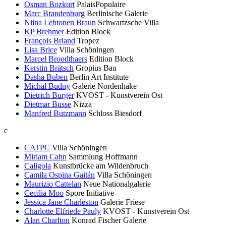
Osman Bozkurt
PalaisPopulaire
Marc Brandenburg
Berlinische Galerie
Niina Lehtonen Braun
Schwartzsche Villa
KP Brehmer
Edition Block
François Briand
Tropez
Lisa Brice
Villa Schöningen
Marcel Broodthaers
Edition Block
Kerstin Brätsch
Gropius Bau
Dasha Buben
Berlin Art Institute
Michał Budny
Galerie Nordenhake
Dietrich Burger
KVOST - Kunstverein Ost
Dietmar Busse
Nizza
Manfred Butzmann
Schloss Biesdorf
c
CATPC
Villa Schöningen
Miriam Cahn
Sammlung Hoffmann
Caligola
Kunstbrücke am Wildenbruch
Camila Ospina Gaitán
Villa Schöningen
Maurizio Cattelan
Neue Nationalgalerie
Cecilia Moo
Spore Initiative
Jessica Jane Charleston
Galerie Friese
Charlotte Elfriede Pauly
KVOST - Kunstverein Ost
Alan Charlton
Konrad Fischer Galerie