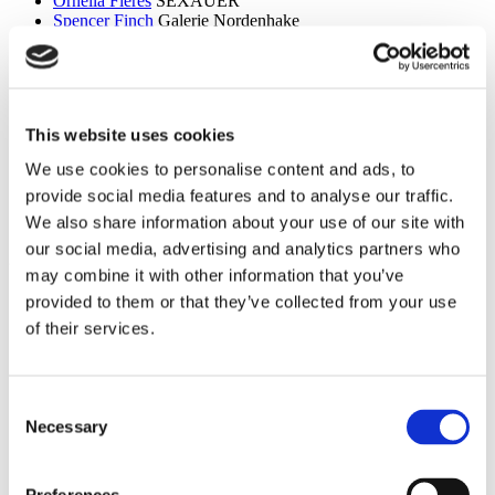
Ornella Fieres
SEXAUER
Spencer Finch
Galerie Nordenhake
Dan Flavin
Sammlung Hoffmann
Itchi Fleischer
Kunstbrücke am Wildenbruch
Sylvie Fleury
Crone Berlin
Flo Maak
NADAN
Ceal Floyer
Edition Block
This website uses cookies
Esther Forse
Villa Schöningen
Friedrich Thieme
Villa Schöningen
We use cookies to personalise content and ads, to
Asana Fujikawa
Galerie Friese
provide social media features and to analyse our traffic.
Paul Fägerskiöld
Galerie Nordenhake
Wieland Förster
Schloss Biesdorf
We also share information about your use of our site with
our social media, advertising and analytics partners who
g
may combine it with other information that you’ve
Meschac Gaba
PalaisPopulaire
provided to them or that they’ve collected from your use
Ellen Gallagher
PalaisPopulaire
of their services.
Isa Genzken
Wehrmuehle Biesenthal
Georges Rousse
Helmut Newton Foundation / Museum für
Fotografie
Bruce Gilden
Fotografiska
Consent
Alexandra Daisy Ginsberg
Villa Schöningen
Necessary
Selection
Fabian Ginsberg
Kienzle Art Foundation
Cristos Gionakos
Galerie Nordenhake
Ben Glas
Kunstbrücke am Wildenbruch
Caterina Gobbi
NADAN