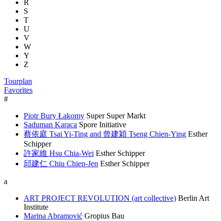
R
S
T
U
V
W
Y
Z
Tourplan
Favorites
#
Piotr Bury Łakomy
Super Super Markt
Şaduman Karaca
Spore Initiative
蔡依庭 Tsai Yi-Ting and 曾建穎 Tseng Chien-Ying
Esther
Schipper
許家維 Hsu Chia-Wei
Esther Schipper
邱建仁 Chiu Chien-Jen
Esther Schipper
a
ART PROJECT REVOLUTION (art collective)
Berlin Art
Institute
Marina Abramović
Gropius Bau