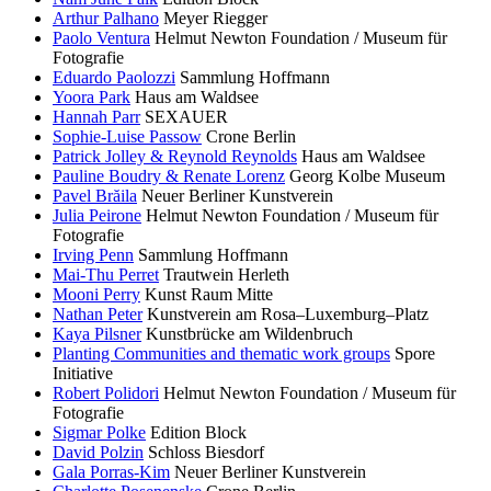
Arthur Palhano
Meyer Riegger
Paolo Ventura
Helmut Newton Foundation / Museum für
Fotografie
Eduardo Paolozzi
Sammlung Hoffmann
Yoora Park
Haus am Waldsee
Hannah Parr
SEXAUER
Sophie-Luise Passow
Crone Berlin
Patrick Jolley & Reynold Reynolds
Haus am Waldsee
Pauline Boudry & Renate Lorenz
Georg Kolbe Museum
Pavel Brăila
Neuer Berliner Kunstverein
Julia Peirone
Helmut Newton Foundation / Museum für
Fotografie
Irving Penn
Sammlung Hoffmann
Mai-Thu Perret
Trautwein Herleth
Mooni Perry
Kunst Raum Mitte
Nathan Peter
Kunstverein am Rosa–Luxemburg–Platz
Kaya Pilsner
Kunstbrücke am Wildenbruch
Planting Communities and thematic work groups
Spore
Initiative
Robert Polidori
Helmut Newton Foundation / Museum für
Fotografie
Sigmar Polke
Edition Block
David Polzin
Schloss Biesdorf
Gala Porras-Kim
Neuer Berliner Kunstverein