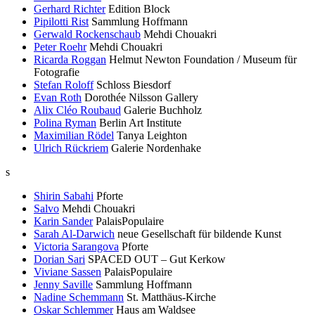
Gerhard Richter
Edition Block
Pipilotti Rist
Sammlung Hoffmann
Gerwald Rockenschaub
Mehdi Chouakri
Peter Roehr
Mehdi Chouakri
Ricarda Roggan
Helmut Newton Foundation / Museum für
Fotografie
Stefan Roloff
Schloss Biesdorf
Evan Roth
Dorothée Nilsson Gallery
Alix Cléo Roubaud
Galerie Buchholz
Polina Ryman
Berlin Art Institute
Maximilian Rödel
Tanya Leighton
Ulrich Rückriem
Galerie Nordenhake
s
Shirin Sabahi
Pforte
Salvo
Mehdi Chouakri
Karin Sander
PalaisPopulaire
Sarah Al-Darwich
neue Gesellschaft für bildende Kunst
Victoria Sarangova
Pforte
Dorian Sari
SPACED OUT – Gut Kerkow
Viviane Sassen
PalaisPopulaire
Jenny Saville
Sammlung Hoffmann
Nadine Schemmann
St. Matthäus-Kirche
Oskar Schlemmer
Haus am Waldsee