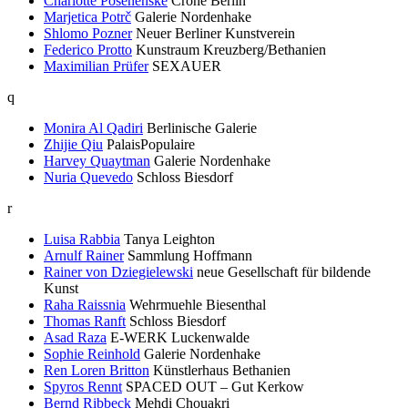
Charlotte Posenenske
Crone Berlin
Marjetica Potrč
Galerie Nordenhake
Shlomo Pozner
Neuer Berliner Kunstverein
Federico Protto
Kunstraum Kreuzberg/Bethanien
Maximilian Prüfer
SEXAUER
q
Monira Al Qadiri
Berlinische Galerie
Zhijie Qiu
PalaisPopulaire
Harvey Quaytman
Galerie Nordenhake
Nuria Quevedo
Schloss Biesdorf
r
Luisa Rabbia
Tanya Leighton
Arnulf Rainer
Sammlung Hoffmann
Rainer von Dziegielewski
neue Gesellschaft für bildende
Kunst
Raha Raissnia
Wehrmuehle Biesenthal
Thomas Ranft
Schloss Biesdorf
Asad Raza
E-WERK Luckenwalde
Sophie Reinhold
Galerie Nordenhake
Ren Loren Britton
Künstlerhaus Bethanien
Spyros Rennt
SPACED OUT – Gut Kerkow
Bernd Ribbeck
Mehdi Chouakri