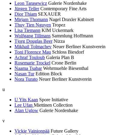
Leon Tarasewicz
Galerie Nordenhake
Jürgen Teller
Contemporary Fine Arts
Dior Thiam
SEXAUER
Mirjam Thomann
Nagel Draxler Kabinett
Thuy Tien Nguyen
Tropez
Lisa Tiemann
KIM Uckermark
Wolfgang Tillmans
Sammlung Hoffmann
Tjorg Douglas Beer
Nizza
Mikhail Tolmachev
Neuer Berliner Kunstverein
Toni Florence Mau
Schloss Biesdorf
Achraf Touloub
Galeria Plan B
Rosemarie Trockel
Crone Berlin
Naama Tsabar
Wehrmuehle Biesenthal
Nasan Tur
Edition Block
Nora Turato
Neuer Berliner Kunstverein
u
U Yits Kaan
Spore Initiative
Lee Ufan
Miettinen Collection
Alan Uglow
Galerie Nordenhake
v
Vickie Vainionpää
Future Gallery