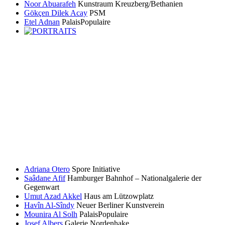
Noor Abuarafeh
Kunstraum Kreuzberg/Bethanien
Gökçen Dilek Acay
PSM
Etel Adnan
PalaisPopulaire
Adriana Otero
Spore Initiative
Saâdane Afif
Hamburger Bahnhof – Nationalgalerie der
Gegenwart
Umut Azad Akkel
Haus am Lützowplatz
Havîn Al-Sîndy
Neuer Berliner Kunstverein
Mounira Al Solh
PalaisPopulaire
Josef Albers
Galerie Nordenhake