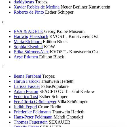
daddybears
Tropez
Xavier Robles de Medina
Neuer Berliner Kunstverein
Roberto de Pinto
Esther Schipper
e
EVA & ADELE
Georg Kolbe Museum
Hartwig Ebersbach
KVOST - Kunstverein Ost
Maria Eichhorn
Edition Block
Sophia Eisenhut
KOW
Erika Stürmer-Alex
KVOST - Kunstverein Ost
Ayşe Erkmen
Edition Block
f
Ileana Farabani
Tropez
Harun Farocki
Trautwein Herleth
Larissa Fassler
PalaisPopulaire
Adam Fearon
SPACED OUT – Gut Kerkow
Federico Tosi
Esther Schipper
Fee-Gloria Grönemeyer
Villa Schöningen
Judith Fegerl
Crone Berlin
Friederike Feldmann
Trautwein Herleth
Hans-Peter Feldmann
Mehdi Chouakri
Thomas Feuerstein
SEXAUER