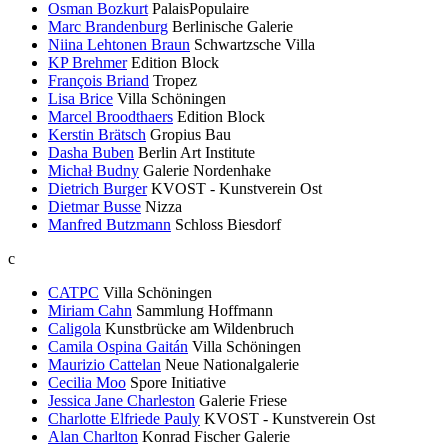
Osman Bozkurt
PalaisPopulaire
Marc Brandenburg
Berlinische Galerie
Niina Lehtonen Braun
Schwartzsche Villa
KP Brehmer
Edition Block
François Briand
Tropez
Lisa Brice
Villa Schöningen
Marcel Broodthaers
Edition Block
Kerstin Brätsch
Gropius Bau
Dasha Buben
Berlin Art Institute
Michał Budny
Galerie Nordenhake
Dietrich Burger
KVOST - Kunstverein Ost
Dietmar Busse
Nizza
Manfred Butzmann
Schloss Biesdorf
c
CATPC
Villa Schöningen
Miriam Cahn
Sammlung Hoffmann
Caligola
Kunstbrücke am Wildenbruch
Camila Ospina Gaitán
Villa Schöningen
Maurizio Cattelan
Neue Nationalgalerie
Cecilia Moo
Spore Initiative
Jessica Jane Charleston
Galerie Friese
Charlotte Elfriede Pauly
KVOST - Kunstverein Ost
Alan Charlton
Konrad Fischer Galerie