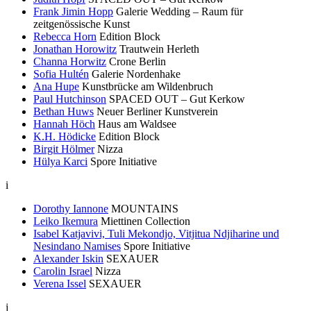
Frank Jimin Hopp
Galerie Wedding – Raum für
zeitgenössische Kunst
Rebecca Horn
Edition Block
Jonathan Horowitz
Trautwein Herleth
Channa Horwitz
Crone Berlin
Sofia Hultén
Galerie Nordenhake
Ana Hupe
Kunstbrücke am Wildenbruch
Paul Hutchinson
SPACED OUT – Gut Kerkow
Bethan Huws
Neuer Berliner Kunstverein
Hannah Höch
Haus am Waldsee
K.H. Hödicke
Edition Block
Birgit Hölmer
Nizza
Hülya Karci
Spore Initiative
i
Dorothy Iannone
MOUNTAINS
Leiko Ikemura
Miettinen Collection
Isabel Katjavivi, Tuli Mekondjo, Vitjitua Ndjiharine und
Nesindano Namises
Spore Initiative
Alexander Iskin
SEXAUER
Carolin Israel
Nizza
Verena Issel
SEXAUER
j