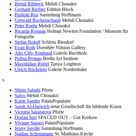
Bernd Ribbeck
Mehdi Chouakri
Gerhard Richter
Edition Block
Pipilotti Rist
Sammlung Hoffmann
Gerwald Rockenschaub
Mehdi Chouakri
Peter Roehr
Mehdi Chouakri
Ricarda Roggan
Helmut Newton Foundation / Museum für
Fotografie
Stefan Roloff
Schloss Biesdorf
Evan Roth
Dorothée Nilsson Gallery
Alix Cléo Roubaud
Galerie Buchholz
Polina Ryman
Berlin Art Institute
Maximilian Rödel
Tanya Leighton
Ulrich Rückriem
Galerie Nordenhake
s
Shirin Sabahi
Pforte
Salvo
Mehdi Chouakri
Karin Sander
PalaisPopulaire
Sarah Al-Darwich
neue Gesellschaft für bildende Kunst
Victoria Sarangova
Pforte
Dorian Sari
SPACED OUT – Gut Kerkow
Viviane Sassen
PalaisPopulaire
Jenny Saville
Sammlung Hoffmann
Nadine Schemmann
St. Matthäus-Kirche