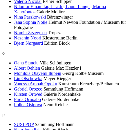
Valerio Nicolai
Esther Schipper
Niloufar Emamifar, Lisa Jo, Laura Langer, Marina
Xenofontos
Galerie Molitor
Nina Paszkowski
Bärenzwinger
Jana Sophia Nolle
Helmut Newton Foundation / Museum für
Fotografie
Nomin Zezegmaa
Tropez
Nazanin Noori
Klosterruine Berlin
Bjørn Nørgaard
Edition Block
o
Oana Stanciu
Villa Schöningen
Albert Oehlen
Galerie Max Hetzler I
Monilola Olayemi Ilupeju
Georg Kolbe Museum
Lin Olschowka
Meyer Riegger
Vanessa Amoah Opoku
Kunstraum Kreuzberg/Bethanien
Gabriel Orozco
Sammlung Hoffmann
Kirsten Ortwed
Galerie Nordenhake
Frida Orupabo
Galerie Nordenhake
Polina Osipova
Neun Kelche
p
SUSI POP
Sammlung Hoffmann
Nam June Paik
Edition Block