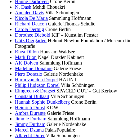
Hanne Darboven
Crone Berlin
N. Dash
Mehdi Chouakri
Annalee Davis
Villa Schöningen
Nicola De Maria
Sammlung Hoffmann
Richard Deacon
Galerie Thomas Schulte
Carola Dertnig
Crone Berlin
Dorothee Diebold
KIF – Kunst im Fenster
Götz Diergarten
Helmut Newton Foundation / Museum für
Fotografie
Rhea Dillon
Haus am Waldsee
Mark Dion
Nagel Draxler Kabinett
AK Dolven
Sammlung Hoffmann
Madeline Donahue
Galerie Friese
Piero Dorazio
Galerie Nordenhake
Harm van den Dorpel
HAUNT
Philip Hudgson Dorrel
Villa Schöningen
Elmgreen & Dragset
SPACED OUT – Gut Kerkow
Constant Dullaart
Villa Schöningen
Hannah Sophie Dunkelberg
Crone Berlin
Heinrich Dunst
KOW
Ambra Durante
Galerie Friese
Jimmie Durham
Sammlung Hoffmann
Jimmy Durham
Galerie Nordenhake
Marcel Dzama
PalaisPopulaire
Albrecht Dürer
Villa Schöningen