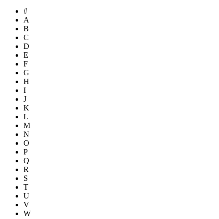
#
A
B
C
D
E
F
G
H
I
J
K
L
M
N
O
P
Q
R
S
T
U
V
W