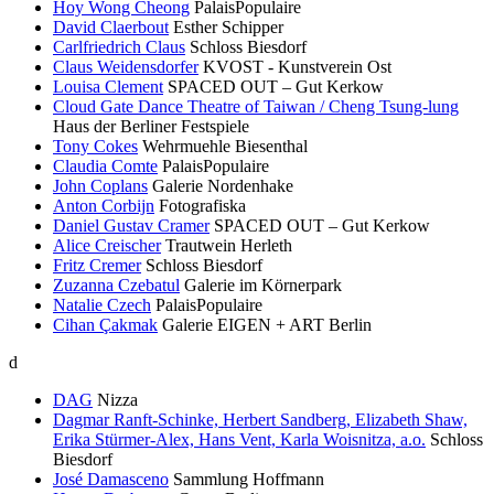
Hoy Wong Cheong
PalaisPopulaire
David Claerbout
Esther Schipper
Carlfriedrich Claus
Schloss Biesdorf
Claus Weidensdorfer
KVOST - Kunstverein Ost
Louisa Clement
SPACED OUT – Gut Kerkow
Cloud Gate Dance Theatre of Taiwan / Cheng Tsung-lung
Haus der Berliner Festspiele
Tony Cokes
Wehrmuehle Biesenthal
Claudia Comte
PalaisPopulaire
John Coplans
Galerie Nordenhake
Anton Corbijn
Fotografiska
Daniel Gustav Cramer
SPACED OUT – Gut Kerkow
Alice Creischer
Trautwein Herleth
Fritz Cremer
Schloss Biesdorf
Zuzanna Czebatul
Galerie im Körnerpark
Natalie Czech
PalaisPopulaire
Cihan Çakmak
Galerie EIGEN + ART Berlin
d
DAG
Nizza
Dagmar Ranft-Schinke, Herbert Sandberg, Elizabeth Shaw,
Erika Stürmer-Alex, Hans Vent, Karla Woisnitza, a.o.
Schloss
Biesdorf
José Damasceno
Sammlung Hoffmann