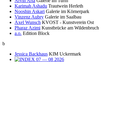
Arvin Arta
Galerie im Turm
Karimah Ashadu
Trautwein Herleth
Nooshin Askari
Galerie im Körnerpark
Vinzenz Aubry
Galerie im Saalbau
Axel Wunsch
KVOST - Kunstverein Ost
Pharaz Azimi
Kunstbrücke am Wildenbruch
a.o.
Edition Block
b
Jessica Backhaus
KIM Uckermark