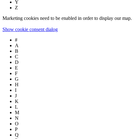
Y
Z
Marketing cookies need to be enabled in order to display our map.
Show cookie consent dialog
#
A
B
C
D
E
F
G
H
I
J
K
L
M
N
O
P
Q