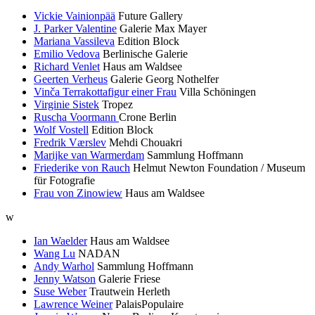
Vickie Vainionpää
Future Gallery
J. Parker Valentine
Galerie Max Mayer
Mariana Vassileva
Edition Block
Emilio Vedova
Berlinische Galerie
Richard Venlet
Haus am Waldsee
Geerten Verheus
Galerie Georg Nothelfer
Vinča Terrakottafigur einer Frau
Villa Schöningen
Virginie Sistek
Tropez
Ruscha Voormann
Crone Berlin
Wolf Vostell
Edition Block
Fredrik Værslev
Mehdi Chouakri
Marijke van Warmerdam
Sammlung Hoffmann
Friederike von Rauch
Helmut Newton Foundation / Museum
für Fotografie
Frau von Zinowiew
Haus am Waldsee
w
Ian Waelder
Haus am Waldsee
Wang Lu
NADAN
Andy Warhol
Sammlung Hoffmann
Jenny Watson
Galerie Friese
Suse Weber
Trautwein Herleth
Lawrence Weiner
PalaisPopulaire