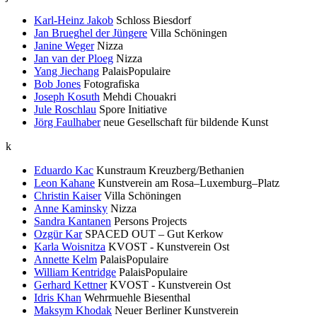
Karl-Heinz Jakob
Schloss Biesdorf
Jan Brueghel der Jüngere
Villa Schöningen
Janine Weger
Nizza
Jan van der Ploeg
Nizza
Yang Jiechang
PalaisPopulaire
Bob Jones
Fotografiska
Joseph Kosuth
Mehdi Chouakri
Jule Roschlau
Spore Initiative
Jörg Faulhaber
neue Gesellschaft für bildende Kunst
k
Eduardo Kac
Kunstraum Kreuzberg/Bethanien
Leon Kahane
Kunstverein am Rosa–Luxemburg–Platz
Christin Kaiser
Villa Schöningen
Anne Kaminsky
Nizza
Sandra Kantanen
Persons Projects
Ozgür Kar
SPACED OUT – Gut Kerkow
Karla Woisnitza
KVOST - Kunstverein Ost
Annette Kelm
PalaisPopulaire
William Kentridge
PalaisPopulaire
Gerhard Kettner
KVOST - Kunstverein Ost
Idris Khan
Wehrmuehle Biesenthal
Maksym Khodak
Neuer Berliner Kunstverein