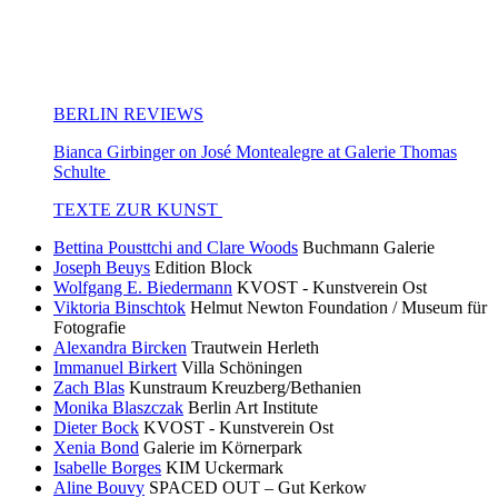
BERLIN REVIEWS
Bianca Girbinger on José Montealegre at Galerie Thomas
Schulte
TEXTE ZUR KUNST
Bettina Pousttchi and Clare Woods
Buchmann Galerie
Joseph Beuys
Edition Block
Wolfgang E. Biedermann
KVOST - Kunstverein Ost
Viktoria Binschtok
Helmut Newton Foundation / Museum für
Fotografie
Alexandra Bircken
Trautwein Herleth
Immanuel Birkert
Villa Schöningen
Zach Blas
Kunstraum Kreuzberg/Bethanien
Monika Blaszczak
Berlin Art Institute
Dieter Bock
KVOST - Kunstverein Ost
Xenia Bond
Galerie im Körnerpark
Isabelle Borges
KIM Uckermark
Aline Bouvy
SPACED OUT – Gut Kerkow