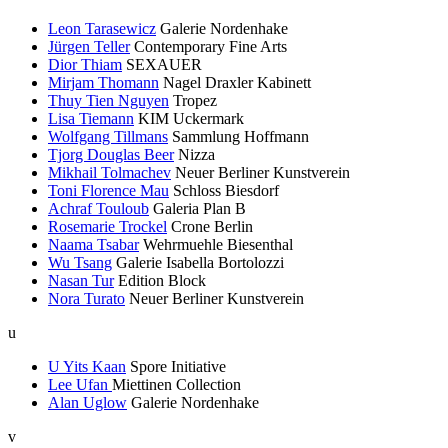
Leon Tarasewicz
Galerie Nordenhake
Jürgen Teller
Contemporary Fine Arts
Dior Thiam
SEXAUER
Mirjam Thomann
Nagel Draxler Kabinett
Thuy Tien Nguyen
Tropez
Lisa Tiemann
KIM Uckermark
Wolfgang Tillmans
Sammlung Hoffmann
Tjorg Douglas Beer
Nizza
Mikhail Tolmachev
Neuer Berliner Kunstverein
Toni Florence Mau
Schloss Biesdorf
Achraf Touloub
Galeria Plan B
Rosemarie Trockel
Crone Berlin
Naama Tsabar
Wehrmuehle Biesenthal
Wu Tsang
Galerie Isabella Bortolozzi
Nasan Tur
Edition Block
Nora Turato
Neuer Berliner Kunstverein
u
U Yits Kaan
Spore Initiative
Lee Ufan
Miettinen Collection
Alan Uglow
Galerie Nordenhake
v