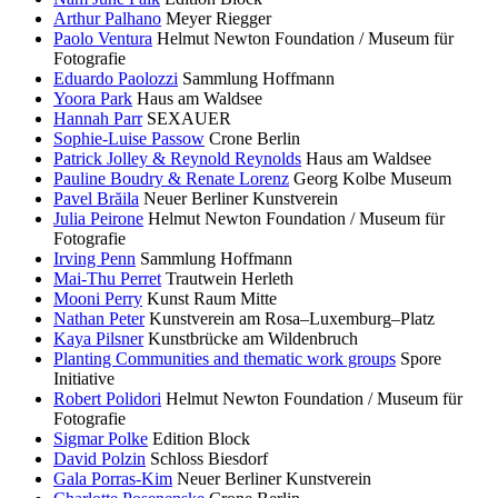
Arthur Palhano
Meyer Riegger
Paolo Ventura
Helmut Newton Foundation / Museum für
Fotografie
Eduardo Paolozzi
Sammlung Hoffmann
Yoora Park
Haus am Waldsee
Hannah Parr
SEXAUER
Sophie-Luise Passow
Crone Berlin
Patrick Jolley & Reynold Reynolds
Haus am Waldsee
Pauline Boudry & Renate Lorenz
Georg Kolbe Museum
Pavel Brăila
Neuer Berliner Kunstverein
Julia Peirone
Helmut Newton Foundation / Museum für
Fotografie
Irving Penn
Sammlung Hoffmann
Mai-Thu Perret
Trautwein Herleth
Mooni Perry
Kunst Raum Mitte
Nathan Peter
Kunstverein am Rosa–Luxemburg–Platz
Kaya Pilsner
Kunstbrücke am Wildenbruch
Planting Communities and thematic work groups
Spore
Initiative
Robert Polidori
Helmut Newton Foundation / Museum für
Fotografie
Sigmar Polke
Edition Block
David Polzin
Schloss Biesdorf
Gala Porras-Kim
Neuer Berliner Kunstverein