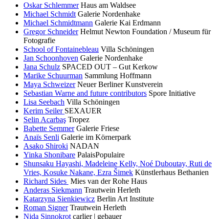
Oskar Schlemmer
Haus am Waldsee
Michael Schmidt
Galerie Nordenhake
Michael Schmidtmann
Galerie Kai Erdmann
Gregor Schneider
Helmut Newton Foundation / Museum für
Fotografie
School of Fontainebleau
Villa Schöningen
Jan Schoonhoven
Galerie Nordenhake
Jana Schulz
SPACED OUT – Gut Kerkow
Marike Schuurman
Sammlung Hoffmann
Maya Schweizer
Neuer Berliner Kunstverein
Sebastian Warne and future contributors
Spore Initiative
Lisa Seebach
Villa Schöningen
Kerim Seiler
SEXAUER
Selin Acarbaş
Tropez
Babette Semmer
Galerie Friese
Anaïs Senli
Galerie im Körnerpark
Asako Shiroki
NADAN
Yinka Shonibare
PalaisPopulaire
Shunsaku Hayashi, Madeleine Kelly, Noé Duboutay, Ruti de
Vries, Kosuke Nakane, Ezra Šimek
Künstlerhaus Bethanien
Richard Sides
Mies van der Rohe Haus
Anderas Siekmann
Trautwein Herleth
Katarzyna Sienkiewicz
Berlin Art Institute
Roman Signer
Trautwein Herleth
Nida Sinnokrot
carlier | gebauer