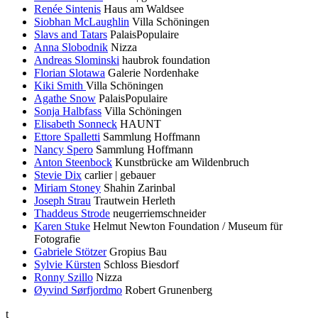
Renée Sintenis
Haus am Waldsee
Siobhan McLaughlin
Villa Schöningen
Slavs and Tatars
PalaisPopulaire
Anna Slobodnik
Nizza
Andreas Slominski
haubrok foundation
Florian Slotawa
Galerie Nordenhake
Kiki Smith
Villa Schöningen
Agathe Snow
PalaisPopulaire
Sonja Halbfass
Villa Schöningen
Elisabeth Sonneck
HAUNT
Ettore Spalletti
Sammlung Hoffmann
Nancy Spero
Sammlung Hoffmann
Anton Steenbock
Kunstbrücke am Wildenbruch
Stevie Dix
carlier | gebauer
Miriam Stoney
Shahin Zarinbal
Joseph Strau
Trautwein Herleth
Thaddeus Strode
neugerriemschneider
Karen Stuke
Helmut Newton Foundation / Museum für
Fotografie
Gabriele Stötzer
Gropius Bau
Sylvie Kürsten
Schloss Biesdorf
Ronny Szillo
Nizza
Øyvind Sørfjordmo
Robert Grunenberg
t