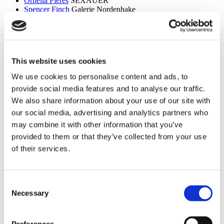
Ornella Fieres
SEXAUER
Spencer Finch
Galerie Nordenhake
Dan Flavin
Sammlung Hoffmann
Itchi Fleischer
Kunstbrücke am Wildenbruch
Sylvie Fleury
Crone Berlin
Flo Maak
NADAN
Ceal Floyer
Edition Block
This website uses cookies
Esther Forse
Villa Schöningen
Friedrich Thieme
Villa Schöningen
We use cookies to personalise content and ads, to
Asana Fujikawa
Galerie Friese
provide social media features and to analyse our traffic.
Paul Fägerskiöld
Galerie Nordenhake
Wieland Förster
Schloss Biesdorf
We also share information about your use of our site with
our social media, advertising and analytics partners who
g
may combine it with other information that you’ve
Meschac Gaba
PalaisPopulaire
provided to them or that they’ve collected from your use
Ellen Gallagher
PalaisPopulaire
of their services.
Isa Genzken
Wehrmuehle Biesenthal
Georges Rousse
Helmut Newton Foundation / Museum für
Fotografie
Bruce Gilden
Fotografiska
Consent
Alexandra Daisy Ginsberg
Villa Schöningen
Necessary
Selection
Fabian Ginsberg
Kienzle Art Foundation
Cristos Gionakos
Galerie Nordenhake
Ben Glas
Kunstbrücke am Wildenbruch
Caterina Gobbi
NADAN