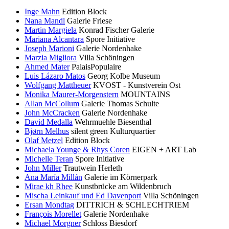
Inge Mahn
Edition Block
Nana Mandl
Galerie Friese
Martin Margiela
Konrad Fischer Galerie
Mariana Alcantara
Spore Initiative
Joseph Marioni
Galerie Nordenhake
Marzia Migliora
Villa Schöningen
Ahmed Mater
PalaisPopulaire
Luis Lázaro Matos
Georg Kolbe Museum
Wolfgang Mattheuer
KVOST - Kunstverein Ost
Monika Maurer-Morgenstern
MOUNTAINS
Allan McCollum
Galerie Thomas Schulte
John McCracken
Galerie Nordenhake
David Medalla
Wehrmuehle Biesenthal
Bjørn Melhus
silent green Kulturquartier
Olaf Metzel
Edition Block
Michaela Younge & Rhys Coren
EIGEN + ART Lab
Michelle Teran
Spore Initiative
John Miller
Trautwein Herleth
Ana María Millán
Galerie im Körnerpark
Mirae kh Rhee
Kunstbrücke am Wildenbruch
Mischa Leinkauf und Ed Davenport
Villa Schöningen
Ersan Mondtag
DITTRICH & SCHLECHTRIEM
François Morellet
Galerie Nordenhake
Michael Morgner
Schloss Biesdorf