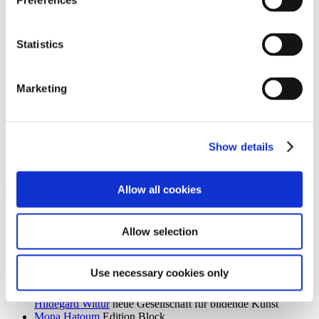
Preferences
Ingrid Goltzsche-Schwarz
Schloss Biesdorf
Dieter Goltzsche
KVOST - Kunstverein Ost
Monika Grabuschnigg
SPACED OUT – Gut Kerkow
Statistics
Isabelle Graeff
SEXAUER
René Graetz
Schloss Biesdorf
Susanne Grau
Kunstbrücke am Wildenbruch
Marketing
Martin Groß
Villa Schöningen
Karolina Grywnowicz
Kunstraum Kreuzberg/Bethanien
Carla Guagliardi
Sammlung Hoffmann
Shilpa Gupta
Hamburger Bahnhof – Nationalgalerie der
Gegenwart
Show details
Renate Göritz
KVOST - Kunstverein Ost
Günter Umberg, Stanley Whitney
Galerie Nordenhake
Allow all cookies
h
Robert Haas
Haus am Waldsee
Marcia Hafif
Galerie Nordenhake
Allow selection
Trulee Hall
Villa Schöningen
Richard Hamilton
Edition Block
Barbara Hammer
Villa Schöningen
Use necessary cookies only
Hans Ticha
KVOST - Kunstverein Ost
Harald Krainer, Lutz Marx, Herbert Meyer, Veronika Patzuda,
Hildegard Wittur
neue Gesellschaft für bildende Kunst
Mona Hatoum
Edition Block