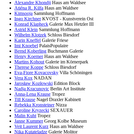
Alexandre Khondji
Haus am Waldsee
Atiéna R. Kilfa
Haus am Waldsee
Kimsooja
Sammlung Hoffmann
Ingo Kirchner
KVOST - Kunstverein Ost
Konrad Klapheck
Galerie Max Hetzler III
Astrid Klein
Sammlung Hoffmann
Wilhelm Klotzek
Schloss Biesdorf
Karin Kneffel
Galerie Friese
Imi Knoebel
PalaisPopulaire
Bernd Koberling
Buchmann Galerie
Henry Koerner
Haus am Waldsee
Martins Kohout
Galerie im Körnerpark
Therese Koppe
Schloss Biesdorf
Eva-Fiore Kovacovsky
Villa Schöningen
Vera Kox
NADAN
Jarosław Kozłowski
Edition Block
Nadja Kracunovic
Berlin Art Institute
Anna-Lena Krause
Tropez
Till Krause
Nagel Draxler Kabinett
Rebekka Kronsteiner
Nizza
Caroline Kryzecki
SEXAUER
Malin Kuht
Tropez
Janne Kummer
Georg Kolbe Museum
Veit Laurent Kurz
Haus am Waldsee
Nika Kutateladze
Galerie Molitor