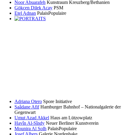
Noor Abuarafeh
Kunstraum Kreuzberg/Bethanien
Gökçen Dilek Acay
PSM
Etel Adnan
PalaisPopulaire
Adriana Otero
Spore Initiative
Saâdane Afif
Hamburger Bahnhof – Nationalgalerie der
Gegenwart
Umut Azad Akkel
Haus am Lützowplatz
Havîn Al-Sîndy
Neuer Berliner Kunstverein
Mounira Al Solh
PalaisPopulaire
Josef Albers
Galerie Nordenhake