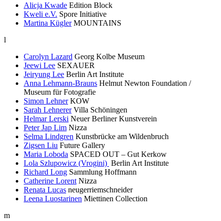
Alicja Kwade
Edition Block
Kweli e.V.
Spore Initiative
Martina Kügler
MOUNTAINS
l
Carolyn Lazard
Georg Kolbe Museum
Jeewi Lee
SEXAUER
Jeiryung Lee
Berlin Art Institute
Anna Lehmann-Brauns
Helmut Newton Foundation /
Museum für Fotografie
Simon Lehner
KOW
Sarah Lehnerer
Villa Schöningen
Helmar Lerski
Neuer Berliner Kunstverein
Peter Jap Lim
Nizza
Selma Lindgren
Kunstbrücke am Wildenbruch
Zigsen Liu
Future Gallery
Maria Loboda
SPACED OUT – Gut Kerkow
Lola Szlupowicz (Vrogini)
Berlin Art Institute
Richard Long
Sammlung Hoffmann
Catherine Lorent
Nizza
Renata Lucas
neugerriemschneider
Leena Luostarinen
Miettinen Collection
m