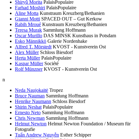
Shiryû Morita
PalaisPopulaire
Farhad Moshiri
PalaisPopulaire
Aline Motta
Kunstraum Kreuzberg/Bethanien
Gianni Motti
SPACED OUT – Gut Kerkow
Rabih Mroué
Kunstraum Kreuzberg/Bethanien
Teresa Murak
Sammlung Hoffmann
Oscar Murillo
DAS MINSK Kunsthaus in Potsdam
Esko Männikkö
Galerie Nordenhake
Alfred T. Mörstedt
KVOST - Kunstverein Ost
Alex Müller
Schloss Biesdorf
Herta Müller
PalaisPopulaire
Kaspar Müller
Société
Rolf Münzner
KVOST - Kunstverein Ost
n
Neda Naujokaitė
Tropez
Bruce Nauman
Sammlung Hoffmann
Henrike Naumann
Schloss Biesdorf
Shirin Neshat
PalaisPopulaire
Ernesto Neto
Sammlung Hoffmann
Chris Newman
Sammlung Hoffmann
Helmut Newton
Helmut Newton Foundation / Museum für
Fotografie
Tuấn Andrew Nguyễn
Esther Schipper