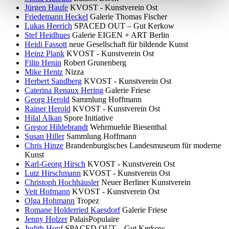
Jürgen Haufe
KVOST - Kunstverein Ost
Friedemann Heckel
Galerie Thomas Fischer
Lukas Heerich
SPACED OUT – Gut Kerkow
Stef Heidhues
Galerie EIGEN + ART Berlin
Heidi Fassott
neue Gesellschaft für bildende Kunst
Heinz Plank
KVOST - Kunstverein Ost
Filip Henin
Robert Grunenberg
Mike Hentz
Nizza
Herbert Sandberg
KVOST - Kunstverein Ost
Caterina Renaux Hering
Galerie Friese
Georg Herold
Sammlung Hoffmann
Rainer Herold
KVOST - Kunstverein Ost
Hilal Alkan
Spore Initiative
Gregor Hildebrandt
Wehrmuehle Biesenthal
Susan Hiller
Sammlung Hoffmann
Chris Hinze
Brandenburgisches Landesmuseum für moderne
Kunst
Karl-Georg Hirsch
KVOST - Kunstverein Ost
Lutz Hirschmann
KVOST - Kunstverein Ost
Christoph Hochhäusler
Neuer Berliner Kunstverein
Veit Hofmann
KVOST - Kunstverein Ost
Olga Hohmann
Tropez
Romane Holderried Kaesdorf
Galerie Friese
Jenny Holzer
PalaisPopulaire
Judith Hopf
SPACED OUT – Gut Kerkow