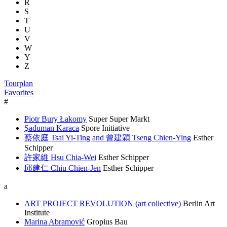
R
S
T
U
V
W
Y
Z
Tourplan
Favorites
#
Piotr Bury Łakomy
Super Super Markt
Şaduman Karaca
Spore Initiative
蔡依庭 Tsai Yi-Ting and 曾建穎 Tseng Chien-Ying
Esther
Schipper
許家維 Hsu Chia-Wei
Esther Schipper
邱建仁 Chiu Chien-Jen
Esther Schipper
a
ART PROJECT REVOLUTION (art collective)
Berlin Art
Institute
Marina Abramović
Gropius Bau