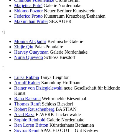
Charlotte Posenenske
Crone Berlin
Marjetica Potrč
Galerie Nordenhake
Shlomo Pozner
Neuer Berliner Kunstverein
Federico Protto
Kunstraum Kreuzberg/Bethanien
Maximilian Prüfer
SEXAUER
q
Monira Al Qadiri
Berlinische Galerie
Zhijie Qiu
PalaisPopulaire
Harvey Quaytman
Galerie Nordenhake
Nuria Quevedo
Schloss Biesdorf
r
Luisa Rabbia
Tanya Leighton
Arnulf Rainer
Sammlung Hoffmann
Rainer von Dziegielewski
neue Gesellschaft für bildende
Kunst
Raha Raissnia
Wehrmuehle Biesenthal
Thomas Ranft
Schloss Biesdorf
Robert Rauschenberg
BASTIAN
Asad Raza
E-WERK Luckenwalde
Sophie Reinhold
Galerie Nordenhake
Ren Loren Britton
Künstlerhaus Bethanien
Spyros Rennt
SPACED OUT – Gut Kerkow