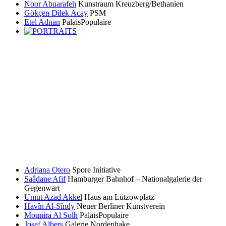
Noor Abuarafeh
Kunstraum Kreuzberg/Bethanien
Gökçen Dilek Acay
PSM
Etel Adnan
PalaisPopulaire
Adriana Otero
Spore Initiative
Saâdane Afif
Hamburger Bahnhof – Nationalgalerie der
Gegenwart
Umut Azad Akkel
Haus am Lützowplatz
Havîn Al-Sîndy
Neuer Berliner Kunstverein
Mounira Al Solh
PalaisPopulaire
Josef Albers
Galerie Nordenhake