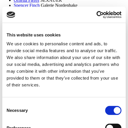
Ornella Fieres
SEXAUER
Spencer Finch
Galerie Nordenhake
Dan Flavin
Sammlung Hoffmann
Itchi Fleischer
Kunstbrücke am Wildenbruch
Sylvie Fleury
Crone Berlin
Flo Maak
NADAN
Ceal Floyer
Edition Block
This website uses cookies
Esther Forse
Villa Schöningen
Friedrich Thieme
Villa Schöningen
We use cookies to personalise content and ads, to
Asana Fujikawa
Galerie Friese
provide social media features and to analyse our traffic.
Paul Fägerskiöld
Galerie Nordenhake
Wieland Förster
Schloss Biesdorf
We also share information about your use of our site with
our social media, advertising and analytics partners who
g
may combine it with other information that you’ve
Meschac Gaba
PalaisPopulaire
provided to them or that they’ve collected from your use
Ellen Gallagher
PalaisPopulaire
of their services.
Isa Genzken
Wehrmuehle Biesenthal
Georges Rousse
Helmut Newton Foundation / Museum für
Fotografie
Bruce Gilden
Fotografiska
Consent
Alexandra Daisy Ginsberg
Villa Schöningen
Necessary
Selection
Fabian Ginsberg
Kienzle Art Foundation
Cristos Gionakos
Galerie Nordenhake
Ben Glas
Kunstbrücke am Wildenbruch
Caterina Gobbi
NADAN