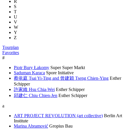
R
S
T
U
V
W
Y
Z
Tourplan
Favorites
#
Piotr Bury Łakomy
Super Super Markt
Şaduman Karaca
Spore Initiative
蔡依庭 Tsai Yi-Ting and 曾建穎 Tseng Chien-Ying
Esther
Schipper
許家維 Hsu Chia-Wei
Esther Schipper
邱建仁 Chiu Chien-Jen
Esther Schipper
a
ART PROJECT REVOLUTION (art collective)
Berlin Art
Institute
Marina Abramović
Gropius Bau