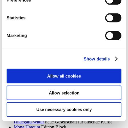
Preferences
Ingrid Goltzsche-Schwarz
Schloss Biesdorf
Dieter Goltzsche
KVOST - Kunstverein Ost
Monika Grabuschnigg
SPACED OUT – Gut Kerkow
Statistics
Isabelle Graeff
SEXAUER
René Graetz
Schloss Biesdorf
Susanne Grau
Kunstbrücke am Wildenbruch
Marketing
Martin Groß
Villa Schöningen
Karolina Grywnowicz
Kunstraum Kreuzberg/Bethanien
Carla Guagliardi
Sammlung Hoffmann
Shilpa Gupta
Hamburger Bahnhof – Nationalgalerie der
Gegenwart
Show details
Renate Göritz
KVOST - Kunstverein Ost
Günter Umberg, Stanley Whitney
Galerie Nordenhake
Allow all cookies
h
Robert Haas
Haus am Waldsee
Marcia Hafif
Galerie Nordenhake
Allow selection
Trulee Hall
Villa Schöningen
Richard Hamilton
Edition Block
Barbara Hammer
Villa Schöningen
Use necessary cookies only
Hans Ticha
KVOST - Kunstverein Ost
Harald Krainer, Lutz Marx, Herbert Meyer, Veronika Patzuda,
Hildegard Wittur
neue Gesellschaft für bildende Kunst
Mona Hatoum
Edition Block