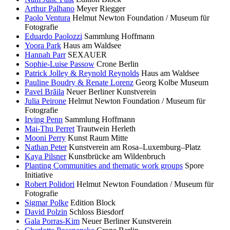
Arthur Palhano
Meyer Riegger
Paolo Ventura
Helmut Newton Foundation / Museum für
Fotografie
Eduardo Paolozzi
Sammlung Hoffmann
Yoora Park
Haus am Waldsee
Hannah Parr
SEXAUER
Sophie-Luise Passow
Crone Berlin
Patrick Jolley & Reynold Reynolds
Haus am Waldsee
Pauline Boudry & Renate Lorenz
Georg Kolbe Museum
Pavel Brăila
Neuer Berliner Kunstverein
Julia Peirone
Helmut Newton Foundation / Museum für
Fotografie
Irving Penn
Sammlung Hoffmann
Mai-Thu Perret
Trautwein Herleth
Mooni Perry
Kunst Raum Mitte
Nathan Peter
Kunstverein am Rosa–Luxemburg–Platz
Kaya Pilsner
Kunstbrücke am Wildenbruch
Planting Communities and thematic work groups
Spore
Initiative
Robert Polidori
Helmut Newton Foundation / Museum für
Fotografie
Sigmar Polke
Edition Block
David Polzin
Schloss Biesdorf
Gala Porras-Kim
Neuer Berliner Kunstverein