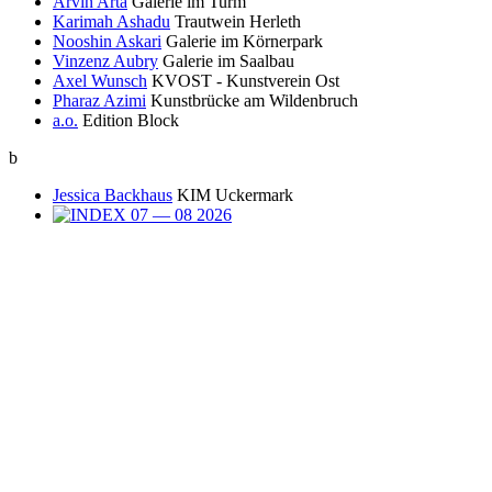
Arvin Arta
Galerie im Turm
Karimah Ashadu
Trautwein Herleth
Nooshin Askari
Galerie im Körnerpark
Vinzenz Aubry
Galerie im Saalbau
Axel Wunsch
KVOST - Kunstverein Ost
Pharaz Azimi
Kunstbrücke am Wildenbruch
a.o.
Edition Block
b
Jessica Backhaus
KIM Uckermark