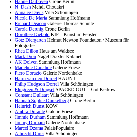
Hanne Darboven
Crone Berlin
N. Dash
Mehdi Chouakri
Annalee Davis
Villa Schöningen
Nicola De Maria
Sammlung Hoffmann
Richard Deacon
Galerie Thomas Schulte
Carola Dertnig
Crone Berlin
Dorothee Diebold
KIF – Kunst im Fenster
Götz Diergarten
Helmut Newton Foundation / Museum für
Fotografie
Rhea Dillon
Haus am Waldsee
Mark Dion
Nagel Draxler Kabinett
AK Dolven
Sammlung Hoffmann
Madeline Donahue
Galerie Friese
Piero Dorazio
Galerie Nordenhake
Harm van den Dorpel
HAUNT
Philip Hudgson Dorrel
Villa Schöningen
Elmgreen & Dragset
SPACED OUT – Gut Kerkow
Constant Dullaart
Villa Schöningen
Hannah Sophie Dunkelberg
Crone Berlin
Heinrich Dunst
KOW
Ambra Durante
Galerie Friese
Jimmie Durham
Sammlung Hoffmann
Jimmy Durham
Galerie Nordenhake
Marcel Dzama
PalaisPopulaire
Albrecht Dürer
Villa Schöningen