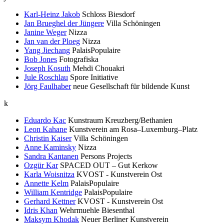
Karl-Heinz Jakob
Schloss Biesdorf
Jan Brueghel der Jüngere
Villa Schöningen
Janine Weger
Nizza
Jan van der Ploeg
Nizza
Yang Jiechang
PalaisPopulaire
Bob Jones
Fotografiska
Joseph Kosuth
Mehdi Chouakri
Jule Roschlau
Spore Initiative
Jörg Faulhaber
neue Gesellschaft für bildende Kunst
k
Eduardo Kac
Kunstraum Kreuzberg/Bethanien
Leon Kahane
Kunstverein am Rosa–Luxemburg–Platz
Christin Kaiser
Villa Schöningen
Anne Kaminsky
Nizza
Sandra Kantanen
Persons Projects
Ozgür Kar
SPACED OUT – Gut Kerkow
Karla Woisnitza
KVOST - Kunstverein Ost
Annette Kelm
PalaisPopulaire
William Kentridge
PalaisPopulaire
Gerhard Kettner
KVOST - Kunstverein Ost
Idris Khan
Wehrmuehle Biesenthal
Maksym Khodak
Neuer Berliner Kunstverein