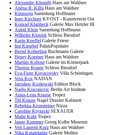
Alexandre Khondji
Haus am Waldsee
Atiéna R. Kilfa
Haus am Waldsee
Kimsooja
Sammlung Hoffmann
Ingo Kirchner
KVOST - Kunstverein Ost
Konrad Klapheck
Galerie Max Hetzler III
Astrid Klein
Sammlung Hoffmann
Wilhelm Klotzek
Schloss Biesdorf
Karin Kneffel
Galerie Friese
Imi Knoebel
PalaisPopulaire
Bernd Koberling
Buchmann Galerie
Henry Koerner
Haus am Waldsee
Martins Kohout
Galerie im Körnerpark
Therese Koppe
Schloss Biesdorf
Eva-Fiore Kovacovsky
Villa Schöningen
Vera Kox
NADAN
Jarosław Kozłowski
Edition Block
Nadja Kracunovic
Berlin Art Institute
Anna-Lena Krause
Tropez
Till Krause
Nagel Draxler Kabinett
Rebekka Kronsteiner
Nizza
Caroline Kryzecki
SEXAUER
Malin Kuht
Tropez
Janne Kummer
Georg Kolbe Museum
Veit Laurent Kurz
Haus am Waldsee
Nika Kutateladze
Galerie Molitor