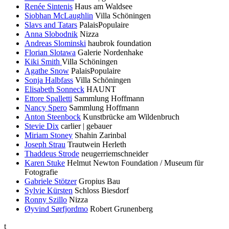
Renée Sintenis
Haus am Waldsee
Siobhan McLaughlin
Villa Schöningen
Slavs and Tatars
PalaisPopulaire
Anna Slobodnik
Nizza
Andreas Slominski
haubrok foundation
Florian Slotawa
Galerie Nordenhake
Kiki Smith
Villa Schöningen
Agathe Snow
PalaisPopulaire
Sonja Halbfass
Villa Schöningen
Elisabeth Sonneck
HAUNT
Ettore Spalletti
Sammlung Hoffmann
Nancy Spero
Sammlung Hoffmann
Anton Steenbock
Kunstbrücke am Wildenbruch
Stevie Dix
carlier | gebauer
Miriam Stoney
Shahin Zarinbal
Joseph Strau
Trautwein Herleth
Thaddeus Strode
neugerriemschneider
Karen Stuke
Helmut Newton Foundation / Museum für
Fotografie
Gabriele Stötzer
Gropius Bau
Sylvie Kürsten
Schloss Biesdorf
Ronny Szillo
Nizza
Øyvind Sørfjordmo
Robert Grunenberg
t