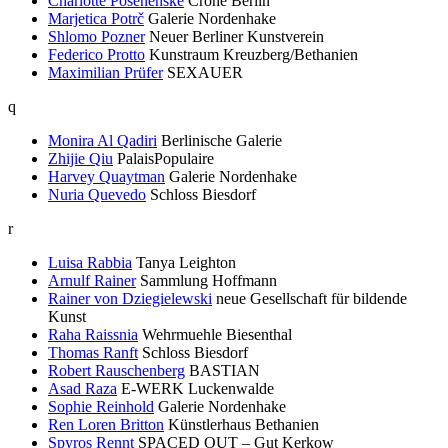
Charlotte Posenenske
Crone Berlin
Marjetica Potrč
Galerie Nordenhake
Shlomo Pozner
Neuer Berliner Kunstverein
Federico Protto
Kunstraum Kreuzberg/Bethanien
Maximilian Prüfer
SEXAUER
q
Monira Al Qadiri
Berlinische Galerie
Zhijie Qiu
PalaisPopulaire
Harvey Quaytman
Galerie Nordenhake
Nuria Quevedo
Schloss Biesdorf
r
Luisa Rabbia
Tanya Leighton
Arnulf Rainer
Sammlung Hoffmann
Rainer von Dziegielewski
neue Gesellschaft für bildende
Kunst
Raha Raissnia
Wehrmuehle Biesenthal
Thomas Ranft
Schloss Biesdorf
Robert Rauschenberg
BASTIAN
Asad Raza
E-WERK Luckenwalde
Sophie Reinhold
Galerie Nordenhake
Ren Loren Britton
Künstlerhaus Bethanien
Spyros Rennt
SPACED OUT – Gut Kerkow