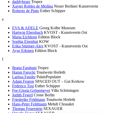
daddybears
Tropez
Xavier Robles de Medina
Neuer Berliner Kunstverein
Roberto de Pinto
Esther Schipper
e
EVA & ADELE
Georg Kolbe Museum
Hartwig Ebersbach
KVOST - Kunstverein Ost
Maria Eichhorn
Edition Block
Sophia Eisenhut
KOW
Erika Stürmer-Alex
KVOST - Kunstverein Ost
Ayşe Erkmen
Edition Block
f
Ileana Farabani
Tropez
Harun Farocki
Trautwein Herleth
Larissa Fassler
PalaisPopulaire
Adam Fearon
SPACED OUT – Gut Kerkow
Federico Tosi
Esther Schipper
Fee-Gloria Grönemeyer
Villa Schöningen
Judith Fegerl
Crone Berlin
Friederike Feldmann
Trautwein Herleth
Hans-Peter Feldmann
Mehdi Chouakri
Thomas Feuerstein
SEXAUER