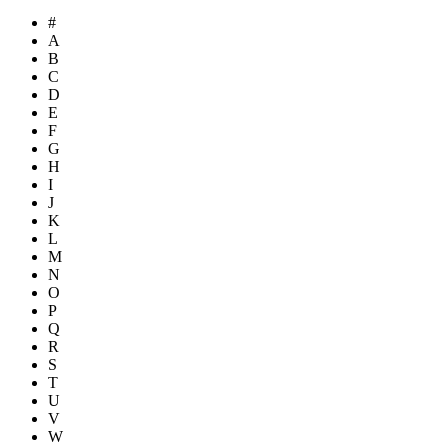
#
A
B
C
D
E
F
G
H
I
J
K
L
M
N
O
P
Q
R
S
T
U
V
W