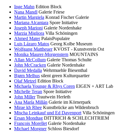
Inge Mahn
Edition Block
Nana Mandl
Galerie Friese
Martin Margiela
Konrad Fischer Galerie
Mariana Alcantara
Spore Initiative
Joseph Marioni
Galerie Nordenhake
Marzia Migliora
Villa Schöningen
Ahmed Mater
PalaisPopulaire
Luis Lázaro Matos
Georg Kolbe Museum
Wolfgang Mattheuer
KVOST - Kunstverein Ost
Monika Maurer-Morgenstern
MOUNTAINS
Allan McCollum
Galerie Thomas Schulte
John McCracken
Galerie Nordenhake
David Medalla
Wehrmuehle Biesenthal
Bjørn Melhus
silent green Kulturquartier
Olaf Metzel
Edition Block
Michaela Younge & Rhys Coren
EIGEN + ART Lab
Michelle Teran
Spore Initiative
John Miller
Trautwein Herleth
Ana María Millán
Galerie im Körnerpark
Mirae kh Rhee
Kunstbrücke am Wildenbruch
Mischa Leinkauf und Ed Davenport
Villa Schöningen
Ersan Mondtag
DITTRICH & SCHLECHTRIEM
François Morellet
Galerie Nordenhake
Michael Morgner
Schloss Biesdorf