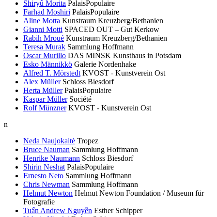
Shiryû Morita
PalaisPopulaire
Farhad Moshiri
PalaisPopulaire
Aline Motta
Kunstraum Kreuzberg/Bethanien
Gianni Motti
SPACED OUT – Gut Kerkow
Rabih Mroué
Kunstraum Kreuzberg/Bethanien
Teresa Murak
Sammlung Hoffmann
Oscar Murillo
DAS MINSK Kunsthaus in Potsdam
Esko Männikkö
Galerie Nordenhake
Alfred T. Mörstedt
KVOST - Kunstverein Ost
Alex Müller
Schloss Biesdorf
Herta Müller
PalaisPopulaire
Kaspar Müller
Société
Rolf Münzner
KVOST - Kunstverein Ost
n
Neda Naujokaitė
Tropez
Bruce Nauman
Sammlung Hoffmann
Henrike Naumann
Schloss Biesdorf
Shirin Neshat
PalaisPopulaire
Ernesto Neto
Sammlung Hoffmann
Chris Newman
Sammlung Hoffmann
Helmut Newton
Helmut Newton Foundation / Museum für
Fotografie
Tuấn Andrew Nguyễn
Esther Schipper