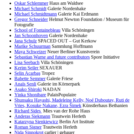
Oskar Schlemmer
Haus am Waldsee
Michael Schmidt
Galerie Nordenhake
Michael Schmidtmann
Galerie Kai Erdmann
Gregor Schneider
Helmut Newton Foundation / Museum für
Fotografie
School of Fontainebleau
Villa Schöningen
Jan Schoonhoven
Galerie Nordenhake
Jana Schulz
SPACED OUT – Gut Kerkow
Marike Schuurman
Sammlung Hoffmann
Maya Schweizer
Neuer Berliner Kunstverein
Sebastian Warne and future contributors
Spore Initiative
Lisa Seebach
Villa Schöningen
Kerim Seiler
SEXAUER
Selin Acarbaş
Tropez
Babette Semmer
Galerie Friese
Anaïs Senli
Galerie im Körnerpark
Asako Shiroki
NADAN
Yinka Shonibare
PalaisPopulaire
Shunsaku Hayashi, Madeleine Kelly, Noé Duboutay, Ruti de
Vries, Kosuke Nakane, Ezra Šimek
Künstlerhaus Bethanien
Richard Sides
Mies van der Rohe Haus
Anderas Siekmann
Trautwein Herleth
Katarzyna Sienkiewicz
Berlin Art Institute
Roman Signer
Trautwein Herleth
Nida Sinnokrot
carlier | gebauer