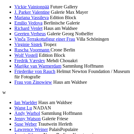
Vickie Vainionpää
Future Gallery
J. Parker Valentine
Galerie Max Mayer
Mariana Vassileva
Edition Block
Emilio Vedova
Berlinische Galerie
Richard Venlet
Haus am Waldsee
Geerten Verheus
Galerie Georg Nothelfer
Vinča Terrakottafigur einer Frau
Villa Schöningen
Virginie Sistek
Tropez
Ruscha Voormann
Crone Berlin
Wolf Vostell
Edition Block
Fredrik Værslev
Mehdi Chouakri
Marijke van Warmerdam
Sammlung Hoffmann
Friederike von Rauch
Helmut Newton Foundation / Museum
für Fotografie
Frau von Zinowiew
Haus am Waldsee
w
Ian Waelder
Haus am Waldsee
Wang Lu
NADAN
Andy Warhol
Sammlung Hoffmann
Jenny Watson
Galerie Friese
Suse Weber
Trautwein Herleth
Lawrence Weiner
PalaisPopulaire