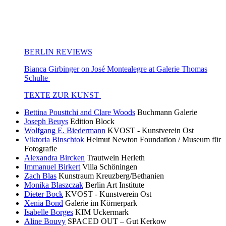
BERLIN REVIEWS
Bianca Girbinger on José Montealegre at Galerie Thomas
Schulte
TEXTE ZUR KUNST
Bettina Pousttchi and Clare Woods
Buchmann Galerie
Joseph Beuys
Edition Block
Wolfgang E. Biedermann
KVOST - Kunstverein Ost
Viktoria Binschtok
Helmut Newton Foundation / Museum für
Fotografie
Alexandra Bircken
Trautwein Herleth
Immanuel Birkert
Villa Schöningen
Zach Blas
Kunstraum Kreuzberg/Bethanien
Monika Blaszczak
Berlin Art Institute
Dieter Bock
KVOST - Kunstverein Ost
Xenia Bond
Galerie im Körnerpark
Isabelle Borges
KIM Uckermark
Aline Bouvy
SPACED OUT – Gut Kerkow