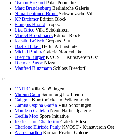
Osman Bozkurt
PalaisPopulaire
Marc Brandenburg
Berlinische Galerie
Niina Lehtonen Braun
Schwartzsche Villa
KP Brehmer
Edition Block
François Briand
Tropez
Lisa Brice
Villa Schöningen
Marcel Broodthaers
Edition Block
Kerstin Brätsch
Gropius Bau
Dasha Buben
Berlin Art Institute
Michał Budny
Galerie Nordenhake
Dietrich Burger
KVOST - Kunstverein Ost
Dietmar Busse
Nizza
Manfred Butzmann
Schloss Biesdorf
c
CATPC
Villa Schöningen
Miriam Cahn
Sammlung Hoffmann
Caligola
Kunstbrücke am Wildenbruch
Camila Ospina Gaitán
Villa Schöningen
Maurizio Cattelan
Neue Nationalgalerie
Cecilia Moo
Spore Initiative
Jessica Jane Charleston
Galerie Friese
Charlotte Elfriede Pauly
KVOST - Kunstverein Ost
Alan Charlton
Konrad Fischer Galerie