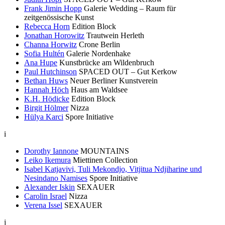
Frank Jimin Hopp
Galerie Wedding – Raum für
zeitgenössische Kunst
Rebecca Horn
Edition Block
Jonathan Horowitz
Trautwein Herleth
Channa Horwitz
Crone Berlin
Sofia Hultén
Galerie Nordenhake
Ana Hupe
Kunstbrücke am Wildenbruch
Paul Hutchinson
SPACED OUT – Gut Kerkow
Bethan Huws
Neuer Berliner Kunstverein
Hannah Höch
Haus am Waldsee
K.H. Hödicke
Edition Block
Birgit Hölmer
Nizza
Hülya Karci
Spore Initiative
i
Dorothy Iannone
MOUNTAINS
Leiko Ikemura
Miettinen Collection
Isabel Katjavivi, Tuli Mekondjo, Vitjitua Ndjiharine und
Nesindano Namises
Spore Initiative
Alexander Iskin
SEXAUER
Carolin Israel
Nizza
Verena Issel
SEXAUER
j