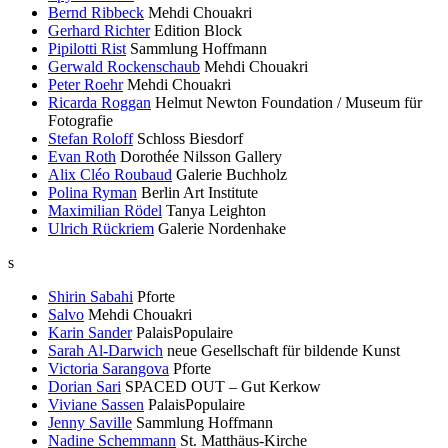
Bernd Ribbeck
Mehdi Chouakri
Gerhard Richter
Edition Block
Pipilotti Rist
Sammlung Hoffmann
Gerwald Rockenschaub
Mehdi Chouakri
Peter Roehr
Mehdi Chouakri
Ricarda Roggan
Helmut Newton Foundation / Museum für
Fotografie
Stefan Roloff
Schloss Biesdorf
Evan Roth
Dorothée Nilsson Gallery
Alix Cléo Roubaud
Galerie Buchholz
Polina Ryman
Berlin Art Institute
Maximilian Rödel
Tanya Leighton
Ulrich Rückriem
Galerie Nordenhake
s
Shirin Sabahi
Pforte
Salvo
Mehdi Chouakri
Karin Sander
PalaisPopulaire
Sarah Al-Darwich
neue Gesellschaft für bildende Kunst
Victoria Sarangova
Pforte
Dorian Sari
SPACED OUT – Gut Kerkow
Viviane Sassen
PalaisPopulaire
Jenny Saville
Sammlung Hoffmann
Nadine Schemmann
St. Matthäus-Kirche