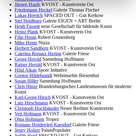
Jürgen Haufe
KVOST - Kunstverein Ost
Friedemann Heckel
Galerie Thomas Fischer
Lukas Heerich
SPACED OUT – Gut Kerkow
Stef Heidhues
Galerie EIGEN + ART Berlin
Heidi Fassott
neue Gesellschaft für bildende Kunst
Heinz Plank
KVOST - Kunstverein Ost
Filip Henin
Robert Grunenberg
Mike Hentz
Nizza
Herbert Sandberg
KVOST - Kunstverein Ost
Caterina Renaux Hering
Galerie Friese
Georg Herold
Sammlung Hoffmann
Rainer Herold
KVOST - Kunstverein Ost
Hilal Alkan
Spore Initiative
Gregor Hildebrandt
Wehrmuehle Biesenthal
Susan Hiller
Sammlung Hoffmann
Chris Hinze
Brandenburgisches Landesmuseum für moderne
Kunst
Karl-Georg Hirsch
KVOST - Kunstverein Ost
Lutz Hirschmann
KVOST - Kunstverein Ost
Christoph Hochhäusler
Neuer Berliner Kunstverein
Veit Hofmann
KVOST - Kunstverein Ost
Olga Hohmann
Tropez
Romane Holderried Kaesdorf
Galerie Friese
Jenny Holzer
PalaisPopulaire
Judith Hopf
SPACED OUT – Gut Kerkow