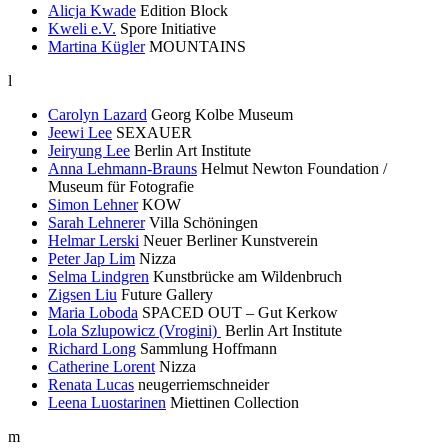
Alicja Kwade
Edition Block
Kweli e.V.
Spore Initiative
Martina Kügler
MOUNTAINS
l
Carolyn Lazard
Georg Kolbe Museum
Jeewi Lee
SEXAUER
Jeiryung Lee
Berlin Art Institute
Anna Lehmann-Brauns
Helmut Newton Foundation /
Museum für Fotografie
Simon Lehner
KOW
Sarah Lehnerer
Villa Schöningen
Helmar Lerski
Neuer Berliner Kunstverein
Peter Jap Lim
Nizza
Selma Lindgren
Kunstbrücke am Wildenbruch
Zigsen Liu
Future Gallery
Maria Loboda
SPACED OUT – Gut Kerkow
Lola Szlupowicz (Vrogini)
Berlin Art Institute
Richard Long
Sammlung Hoffmann
Catherine Lorent
Nizza
Renata Lucas
neugerriemschneider
Leena Luostarinen
Miettinen Collection
m