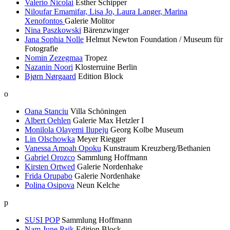
Valerio Nicolai
Esther Schipper
Niloufar Emamifar, Lisa Jo, Laura Langer, Marina
Xenofontos
Galerie Molitor
Nina Paszkowski
Bärenzwinger
Jana Sophia Nolle
Helmut Newton Foundation / Museum für
Fotografie
Nomin Zezegmaa
Tropez
Nazanin Noori
Klosterruine Berlin
Bjørn Nørgaard
Edition Block
o
Oana Stanciu
Villa Schöningen
Albert Oehlen
Galerie Max Hetzler I
Monilola Olayemi Ilupeju
Georg Kolbe Museum
Lin Olschowka
Meyer Riegger
Vanessa Amoah Opoku
Kunstraum Kreuzberg/Bethanien
Gabriel Orozco
Sammlung Hoffmann
Kirsten Ortwed
Galerie Nordenhake
Frida Orupabo
Galerie Nordenhake
Polina Osipova
Neun Kelche
p
SUSI POP
Sammlung Hoffmann
Nam June Paik
Edition Block