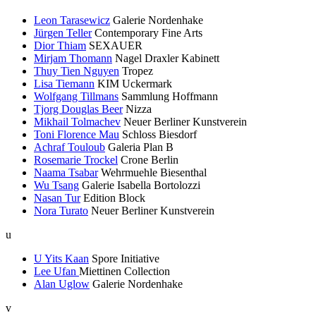
Leon Tarasewicz
Galerie Nordenhake
Jürgen Teller
Contemporary Fine Arts
Dior Thiam
SEXAUER
Mirjam Thomann
Nagel Draxler Kabinett
Thuy Tien Nguyen
Tropez
Lisa Tiemann
KIM Uckermark
Wolfgang Tillmans
Sammlung Hoffmann
Tjorg Douglas Beer
Nizza
Mikhail Tolmachev
Neuer Berliner Kunstverein
Toni Florence Mau
Schloss Biesdorf
Achraf Touloub
Galeria Plan B
Rosemarie Trockel
Crone Berlin
Naama Tsabar
Wehrmuehle Biesenthal
Wu Tsang
Galerie Isabella Bortolozzi
Nasan Tur
Edition Block
Nora Turato
Neuer Berliner Kunstverein
u
U Yits Kaan
Spore Initiative
Lee Ufan
Miettinen Collection
Alan Uglow
Galerie Nordenhake
v