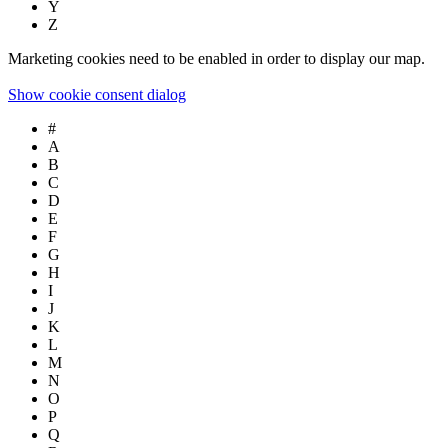
Y
Z
Marketing cookies need to be enabled in order to display our map.
Show cookie consent dialog
#
A
B
C
D
E
F
G
H
I
J
K
L
M
N
O
P
Q