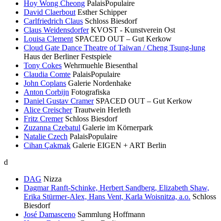
Hoy Wong Cheong
PalaisPopulaire
David Claerbout
Esther Schipper
Carlfriedrich Claus
Schloss Biesdorf
Claus Weidensdorfer
KVOST - Kunstverein Ost
Louisa Clement
SPACED OUT – Gut Kerkow
Cloud Gate Dance Theatre of Taiwan / Cheng Tsung-lung
Haus der Berliner Festspiele
Tony Cokes
Wehrmuehle Biesenthal
Claudia Comte
PalaisPopulaire
John Coplans
Galerie Nordenhake
Anton Corbijn
Fotografiska
Daniel Gustav Cramer
SPACED OUT – Gut Kerkow
Alice Creischer
Trautwein Herleth
Fritz Cremer
Schloss Biesdorf
Zuzanna Czebatul
Galerie im Körnerpark
Natalie Czech
PalaisPopulaire
Cihan Çakmak
Galerie EIGEN + ART Berlin
d
DAG
Nizza
Dagmar Ranft-Schinke, Herbert Sandberg, Elizabeth Shaw,
Erika Stürmer-Alex, Hans Vent, Karla Woisnitza, a.o.
Schloss
Biesdorf
José Damasceno
Sammlung Hoffmann