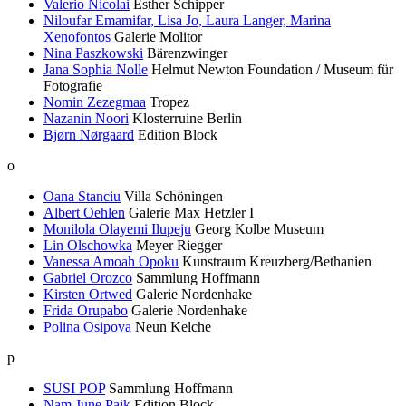
Valerio Nicolai
Esther Schipper
Niloufar Emamifar, Lisa Jo, Laura Langer, Marina
Xenofontos
Galerie Molitor
Nina Paszkowski
Bärenzwinger
Jana Sophia Nolle
Helmut Newton Foundation / Museum für
Fotografie
Nomin Zezegmaa
Tropez
Nazanin Noori
Klosterruine Berlin
Bjørn Nørgaard
Edition Block
o
Oana Stanciu
Villa Schöningen
Albert Oehlen
Galerie Max Hetzler I
Monilola Olayemi Ilupeju
Georg Kolbe Museum
Lin Olschowka
Meyer Riegger
Vanessa Amoah Opoku
Kunstraum Kreuzberg/Bethanien
Gabriel Orozco
Sammlung Hoffmann
Kirsten Ortwed
Galerie Nordenhake
Frida Orupabo
Galerie Nordenhake
Polina Osipova
Neun Kelche
p
SUSI POP
Sammlung Hoffmann
Nam June Paik
Edition Block