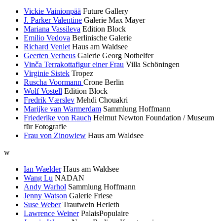
Vickie Vainionpää
Future Gallery
J. Parker Valentine
Galerie Max Mayer
Mariana Vassileva
Edition Block
Emilio Vedova
Berlinische Galerie
Richard Venlet
Haus am Waldsee
Geerten Verheus
Galerie Georg Nothelfer
Vinča Terrakottafigur einer Frau
Villa Schöningen
Virginie Sistek
Tropez
Ruscha Voormann
Crone Berlin
Wolf Vostell
Edition Block
Fredrik Værslev
Mehdi Chouakri
Marijke van Warmerdam
Sammlung Hoffmann
Friederike von Rauch
Helmut Newton Foundation / Museum
für Fotografie
Frau von Zinowiew
Haus am Waldsee
w
Ian Waelder
Haus am Waldsee
Wang Lu
NADAN
Andy Warhol
Sammlung Hoffmann
Jenny Watson
Galerie Friese
Suse Weber
Trautwein Herleth
Lawrence Weiner
PalaisPopulaire