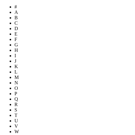
#
A
B
C
D
E
F
G
H
I
J
K
L
M
N
O
P
Q
R
S
T
U
V
W