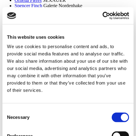
Ornella Fieres
SEXAUER
Spencer Finch
Galerie Nordenhake
Dan Flavin
Sammlung Hoffmann
Itchi Fleischer
Kunstbrücke am Wildenbruch
Sylvie Fleury
Crone Berlin
Flo Maak
NADAN
Ceal Floyer
Edition Block
This website uses cookies
Esther Forse
Villa Schöningen
Friedrich Thieme
Villa Schöningen
We use cookies to personalise content and ads, to
Asana Fujikawa
Galerie Friese
provide social media features and to analyse our traffic.
Paul Fägerskiöld
Galerie Nordenhake
Wieland Förster
Schloss Biesdorf
We also share information about your use of our site with
our social media, advertising and analytics partners who
g
may combine it with other information that you’ve
Meschac Gaba
PalaisPopulaire
provided to them or that they’ve collected from your use
Ellen Gallagher
PalaisPopulaire
of their services.
Isa Genzken
Wehrmuehle Biesenthal
Georges Rousse
Helmut Newton Foundation / Museum für
Fotografie
Bruce Gilden
Fotografiska
Consent
Alexandra Daisy Ginsberg
Villa Schöningen
Necessary
Selection
Fabian Ginsberg
Kienzle Art Foundation
Cristos Gionakos
Galerie Nordenhake
Ben Glas
Kunstbrücke am Wildenbruch
Caterina Gobbi
NADAN