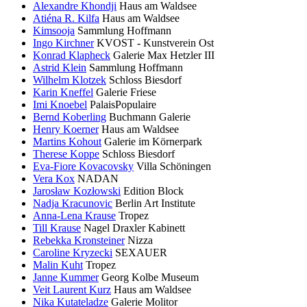
Alexandre Khondji
Haus am Waldsee
Atiéna R. Kilfa
Haus am Waldsee
Kimsooja
Sammlung Hoffmann
Ingo Kirchner
KVOST - Kunstverein Ost
Konrad Klapheck
Galerie Max Hetzler III
Astrid Klein
Sammlung Hoffmann
Wilhelm Klotzek
Schloss Biesdorf
Karin Kneffel
Galerie Friese
Imi Knoebel
PalaisPopulaire
Bernd Koberling
Buchmann Galerie
Henry Koerner
Haus am Waldsee
Martins Kohout
Galerie im Körnerpark
Therese Koppe
Schloss Biesdorf
Eva-Fiore Kovacovsky
Villa Schöningen
Vera Kox
NADAN
Jarosław Kozłowski
Edition Block
Nadja Kracunovic
Berlin Art Institute
Anna-Lena Krause
Tropez
Till Krause
Nagel Draxler Kabinett
Rebekka Kronsteiner
Nizza
Caroline Kryzecki
SEXAUER
Malin Kuht
Tropez
Janne Kummer
Georg Kolbe Museum
Veit Laurent Kurz
Haus am Waldsee
Nika Kutateladze
Galerie Molitor