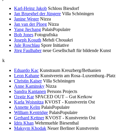
Karl-Heinz Jakob
Schloss Biesdorf
Jan Brueghel der Jüngere
Villa Schöningen
Janine Weger
Nizza
Jan van der Ploeg
Nizza
Yang Jiechang
PalaisPopulaire
Bob Jones
Fotografiska
Joseph Kosuth
Mehdi Chouakri
Jule Roschlau
Spore Initiative
Jörg Faulhaber
neue Gesellschaft für bildende Kunst
k
Eduardo Kac
Kunstraum Kreuzberg/Bethanien
Leon Kahane
Kunstverein am Rosa–Luxemburg–Platz
Christin Kaiser
Villa Schöningen
Anne Kaminsky
Nizza
Sandra Kantanen
Persons Projects
Ozgür Kar
SPACED OUT – Gut Kerkow
Karla Woisnitza
KVOST - Kunstverein Ost
Annette Kelm
PalaisPopulaire
William Kentridge
PalaisPopulaire
Gerhard Kettner
KVOST - Kunstverein Ost
Idris Khan
Wehrmuehle Biesenthal
Maksym Khodak
Neuer Berliner Kunstverein