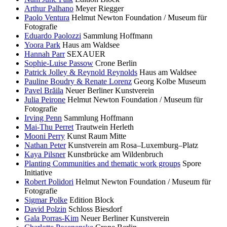
Arthur Palhano
Meyer Riegger
Paolo Ventura
Helmut Newton Foundation / Museum für
Fotografie
Eduardo Paolozzi
Sammlung Hoffmann
Yoora Park
Haus am Waldsee
Hannah Parr
SEXAUER
Sophie-Luise Passow
Crone Berlin
Patrick Jolley & Reynold Reynolds
Haus am Waldsee
Pauline Boudry & Renate Lorenz
Georg Kolbe Museum
Pavel Brăila
Neuer Berliner Kunstverein
Julia Peirone
Helmut Newton Foundation / Museum für
Fotografie
Irving Penn
Sammlung Hoffmann
Mai-Thu Perret
Trautwein Herleth
Mooni Perry
Kunst Raum Mitte
Nathan Peter
Kunstverein am Rosa–Luxemburg–Platz
Kaya Pilsner
Kunstbrücke am Wildenbruch
Planting Communities and thematic work groups
Spore
Initiative
Robert Polidori
Helmut Newton Foundation / Museum für
Fotografie
Sigmar Polke
Edition Block
David Polzin
Schloss Biesdorf
Gala Porras-Kim
Neuer Berliner Kunstverein