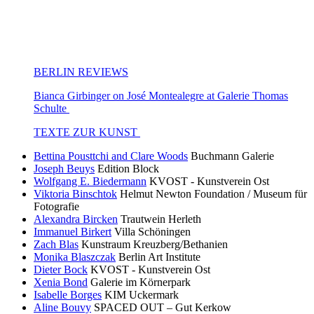
BERLIN REVIEWS
Bianca Girbinger on José Montealegre at Galerie Thomas
Schulte
TEXTE ZUR KUNST
Bettina Pousttchi and Clare Woods
Buchmann Galerie
Joseph Beuys
Edition Block
Wolfgang E. Biedermann
KVOST - Kunstverein Ost
Viktoria Binschtok
Helmut Newton Foundation / Museum für
Fotografie
Alexandra Bircken
Trautwein Herleth
Immanuel Birkert
Villa Schöningen
Zach Blas
Kunstraum Kreuzberg/Bethanien
Monika Blaszczak
Berlin Art Institute
Dieter Bock
KVOST - Kunstverein Ost
Xenia Bond
Galerie im Körnerpark
Isabelle Borges
KIM Uckermark
Aline Bouvy
SPACED OUT – Gut Kerkow