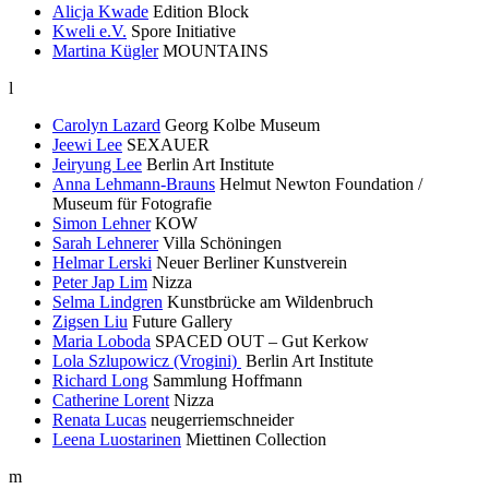
Alicja Kwade
Edition Block
Kweli e.V.
Spore Initiative
Martina Kügler
MOUNTAINS
l
Carolyn Lazard
Georg Kolbe Museum
Jeewi Lee
SEXAUER
Jeiryung Lee
Berlin Art Institute
Anna Lehmann-Brauns
Helmut Newton Foundation /
Museum für Fotografie
Simon Lehner
KOW
Sarah Lehnerer
Villa Schöningen
Helmar Lerski
Neuer Berliner Kunstverein
Peter Jap Lim
Nizza
Selma Lindgren
Kunstbrücke am Wildenbruch
Zigsen Liu
Future Gallery
Maria Loboda
SPACED OUT – Gut Kerkow
Lola Szlupowicz (Vrogini)
Berlin Art Institute
Richard Long
Sammlung Hoffmann
Catherine Lorent
Nizza
Renata Lucas
neugerriemschneider
Leena Luostarinen
Miettinen Collection
m