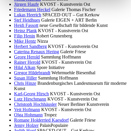
Jürgen Haufe
KVOST - Kunstverein Ost
Friedemann Heckel
Galerie Thomas Fischer
Lukas Heerich
SPACED OUT – Gut Kerkow
Stef Heidhues
Galerie EIGEN + ART Berlin
Heidi Fassott
neue Gesellschaft für bildende Kunst
Heinz Plank
KVOST - Kunstverein Ost
Filip Henin
Robert Grunenberg
Mike Hentz
Nizza
Herbert Sandberg
KVOST - Kunstverein Ost
Caterina Renaux Hering
Galerie Friese
Georg Herold
Sammlung Hoffmann
Rainer Herold
KVOST - Kunstverein Ost
Hilal Alkan
Spore Initiative
Gregor Hildebrandt
Wehrmuehle Biesenthal
Susan Hiller
Sammlung Hoffmann
Chris Hinze
Brandenburgisches Landesmuseum für moderne
Kunst
Karl-Georg Hirsch
KVOST - Kunstverein Ost
Lutz Hirschmann
KVOST - Kunstverein Ost
Christoph Hochhäusler
Neuer Berliner Kunstverein
Veit Hofmann
KVOST - Kunstverein Ost
Olga Hohmann
Tropez
Romane Holderried Kaesdorf
Galerie Friese
Jenny Holzer
PalaisPopulaire
Judith Hopf
SPACED OUT – Gut Kerkow