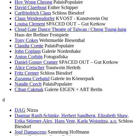
Hoy Wong Cheong
PalaisPopulaire
David Claerbout
Esther Schipper
Carlfriedrich Claus
Schloss Biesdorf
Claus Weidensdorfer
KVOST - Kunstverein Ost
Louisa Clement
SPACED OUT – Gut Kerkow
Cloud Gate Dance Theatre of Taiwan / Cheng Tsung-lung
Haus der Berliner Festspiele
Tony Cokes
Wehrmuehle Biesenthal
Claudia Comte
PalaisPopulaire
John Coplans
Galerie Nordenhake
Anton Corbijn
Fotografiska
Daniel Gustav Cramer
SPACED OUT – Gut Kerkow
Alice Creischer
Trautwein Herleth
Fritz Cremer
Schloss Biesdorf
Zuzanna Czebatul
Galerie im Körnerpark
Natalie Czech
PalaisPopulaire
Cihan Çakmak
Galerie EIGEN + ART Berlin
d
DAG
Nizza
Dagmar Ranft-Schinke, Herbert Sandberg, Elizabeth Shaw,
Erika Stürmer-Alex, Hans Vent, Karla Woisnitza, a.o.
Schloss
Biesdorf
José Damasceno
Sammlung Hoffmann