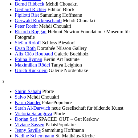
Bernd Ribbeck
Mehdi Chouakri
Gerhard Richter
Edition Block
Pipilotti Rist
Sammlung Hoffmann
Gerwald Rockenschaub
Mehdi Chouakri
Peter Roehr
Mehdi Chouakri
Ricarda Roggan
Helmut Newton Foundation / Museum für
Fotografie
Stefan Roloff
Schloss Biesdorf
Evan Roth
Dorothée Nilsson Gallery
Alix Cléo Roubaud
Galerie Buchholz
Polina Ryman
Berlin Art Institute
Maximilian Rödel
Tanya Leighton
Ulrich Rückriem
Galerie Nordenhake
s
Shirin Sabahi
Pforte
Salvo
Mehdi Chouakri
Karin Sander
PalaisPopulaire
Sarah Al-Darwich
neue Gesellschaft für bildende Kunst
Victoria Sarangova
Pforte
Dorian Sari
SPACED OUT – Gut Kerkow
Viviane Sassen
PalaisPopulaire
Jenny Saville
Sammlung Hoffmann
Nadine Schemmann
St. Matthäus-Kirche