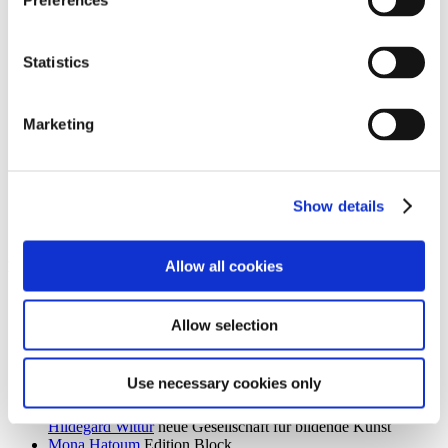
Preferences
Ingrid Goltzsche-Schwarz
Schloss Biesdorf
Dieter Goltzsche
KVOST - Kunstverein Ost
Monika Grabuschnigg
SPACED OUT – Gut Kerkow
Statistics
Isabelle Graeff
SEXAUER
René Graetz
Schloss Biesdorf
Susanne Grau
Kunstbrücke am Wildenbruch
Marketing
Martin Groß
Villa Schöningen
Karolina Grywnowicz
Kunstraum Kreuzberg/Bethanien
Carla Guagliardi
Sammlung Hoffmann
Shilpa Gupta
Hamburger Bahnhof – Nationalgalerie der
Gegenwart
Show details
Renate Göritz
KVOST - Kunstverein Ost
Günter Umberg, Stanley Whitney
Galerie Nordenhake
Allow all cookies
h
Robert Haas
Haus am Waldsee
Marcia Hafif
Galerie Nordenhake
Allow selection
Trulee Hall
Villa Schöningen
Richard Hamilton
Edition Block
Barbara Hammer
Villa Schöningen
Use necessary cookies only
Hans Ticha
KVOST - Kunstverein Ost
Harald Krainer, Lutz Marx, Herbert Meyer, Veronika Patzuda,
Hildegard Wittur
neue Gesellschaft für bildende Kunst
Mona Hatoum
Edition Block