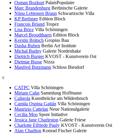
Osman Bozkurt
PalaisPopulaire
Marc Brandenburg
Berlinische Galerie
Niina Lehtonen Braun
Schwartzsche Villa
KP Brehmer
Edition Block
François Briand
Tropez
Lisa Brice
Villa Schöningen
Marcel Broodthaers
Edition Block
Kerstin Brätsch
Gropius Bau
Dasha Buben
Berlin Art Institute
Michał Budny
Galerie Nordenhake
Dietrich Burger
KVOST - Kunstverein Ost
Dietmar Busse
Nizza
Manfred Butzmann
Schloss Biesdorf
c
CATPC
Villa Schöningen
Miriam Cahn
Sammlung Hoffmann
Caligola
Kunstbrücke am Wildenbruch
Camila Ospina Gaitán
Villa Schöningen
Maurizio Cattelan
Neue Nationalgalerie
Cecilia Moo
Spore Initiative
Jessica Jane Charleston
Galerie Friese
Charlotte Elfriede Pauly
KVOST - Kunstverein Ost
Alan Charlton
Konrad Fischer Galerie