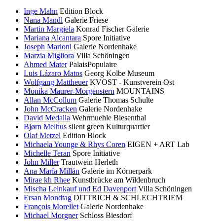
Inge Mahn
Edition Block
Nana Mandl
Galerie Friese
Martin Margiela
Konrad Fischer Galerie
Mariana Alcantara
Spore Initiative
Joseph Marioni
Galerie Nordenhake
Marzia Migliora
Villa Schöningen
Ahmed Mater
PalaisPopulaire
Luis Lázaro Matos
Georg Kolbe Museum
Wolfgang Mattheuer
KVOST - Kunstverein Ost
Monika Maurer-Morgenstern
MOUNTAINS
Allan McCollum
Galerie Thomas Schulte
John McCracken
Galerie Nordenhake
David Medalla
Wehrmuehle Biesenthal
Bjørn Melhus
silent green Kulturquartier
Olaf Metzel
Edition Block
Michaela Younge & Rhys Coren
EIGEN + ART Lab
Michelle Teran
Spore Initiative
John Miller
Trautwein Herleth
Ana María Millán
Galerie im Körnerpark
Mirae kh Rhee
Kunstbrücke am Wildenbruch
Mischa Leinkauf und Ed Davenport
Villa Schöningen
Ersan Mondtag
DITTRICH & SCHLECHTRIEM
François Morellet
Galerie Nordenhake
Michael Morgner
Schloss Biesdorf