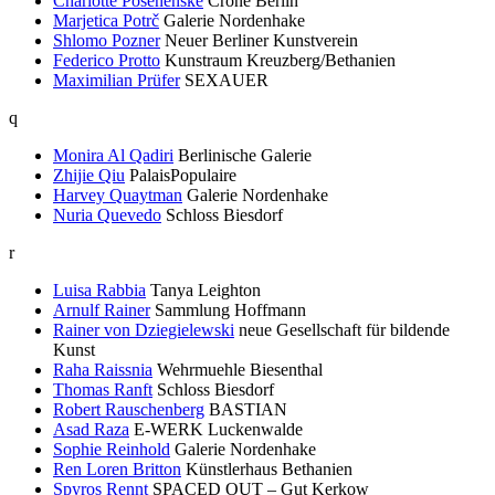
Charlotte Posenenske
Crone Berlin
Marjetica Potrč
Galerie Nordenhake
Shlomo Pozner
Neuer Berliner Kunstverein
Federico Protto
Kunstraum Kreuzberg/Bethanien
Maximilian Prüfer
SEXAUER
q
Monira Al Qadiri
Berlinische Galerie
Zhijie Qiu
PalaisPopulaire
Harvey Quaytman
Galerie Nordenhake
Nuria Quevedo
Schloss Biesdorf
r
Luisa Rabbia
Tanya Leighton
Arnulf Rainer
Sammlung Hoffmann
Rainer von Dziegielewski
neue Gesellschaft für bildende
Kunst
Raha Raissnia
Wehrmuehle Biesenthal
Thomas Ranft
Schloss Biesdorf
Robert Rauschenberg
BASTIAN
Asad Raza
E-WERK Luckenwalde
Sophie Reinhold
Galerie Nordenhake
Ren Loren Britton
Künstlerhaus Bethanien
Spyros Rennt
SPACED OUT – Gut Kerkow