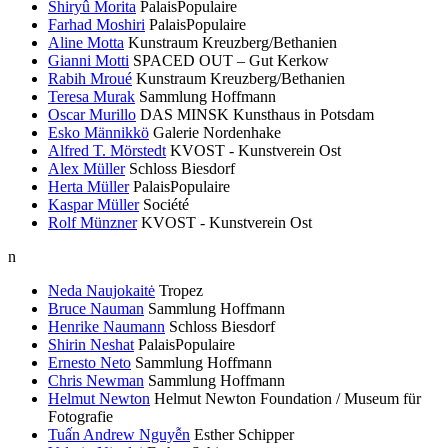
Shiryû Morita
PalaisPopulaire
Farhad Moshiri
PalaisPopulaire
Aline Motta
Kunstraum Kreuzberg/Bethanien
Gianni Motti
SPACED OUT – Gut Kerkow
Rabih Mroué
Kunstraum Kreuzberg/Bethanien
Teresa Murak
Sammlung Hoffmann
Oscar Murillo
DAS MINSK Kunsthaus in Potsdam
Esko Männikkö
Galerie Nordenhake
Alfred T. Mörstedt
KVOST - Kunstverein Ost
Alex Müller
Schloss Biesdorf
Herta Müller
PalaisPopulaire
Kaspar Müller
Société
Rolf Münzner
KVOST - Kunstverein Ost
n
Neda Naujokaitė
Tropez
Bruce Nauman
Sammlung Hoffmann
Henrike Naumann
Schloss Biesdorf
Shirin Neshat
PalaisPopulaire
Ernesto Neto
Sammlung Hoffmann
Chris Newman
Sammlung Hoffmann
Helmut Newton
Helmut Newton Foundation / Museum für
Fotografie
Tuấn Andrew Nguyễn
Esther Schipper