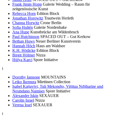
Frank Jimin Hopp
Galerie Wedding – Raum für
zeitgenössische Kunst
Rebecca Horn
Edition Block
Jonathan Horowitz
Trautwein Herleth
Channa Horwitz
Crone Berlin
Sofia Hultén
Galerie Nordenhake
Ana Hupe
Kunstbrücke am Wildenbruch
Paul Hutchinson
SPACED OUT – Gut Kerkow
Bethan Huws
Neuer Berliner Kunstverein
Hannah Höch
Haus am Waldsee
K.H. Hödicke
Edition Block
Birgit Hölmer
Nizza
Hülya Karci
Spore Initiative
i
Dorothy Iannone
MOUNTAINS
Leiko Ikemura
Miettinen Collection
Isabel Katjavivi, Tuli Mekondjo, Vitjitua Ndjiharine und
Nesindano Namises
Spore Initiative
Alexander Iskin
SEXAUER
Carolin Israel
Nizza
Verena Issel
SEXAUER
j