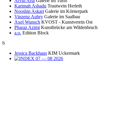
Arvin Arta
Galerie im Turm
Karimah Ashadu
Trautwein Herleth
Nooshin Askari
Galerie im Körnerpark
Vinzenz Aubry
Galerie im Saalbau
Axel Wunsch
KVOST - Kunstverein Ost
Pharaz Azimi
Kunstbrücke am Wildenbruch
a.o.
Edition Block
b
Jessica Backhaus
KIM Uckermark