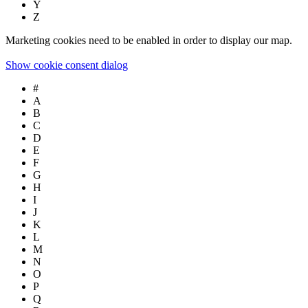
Y
Z
Marketing cookies need to be enabled in order to display our map.
Show cookie consent dialog
#
A
B
C
D
E
F
G
H
I
J
K
L
M
N
O
P
Q