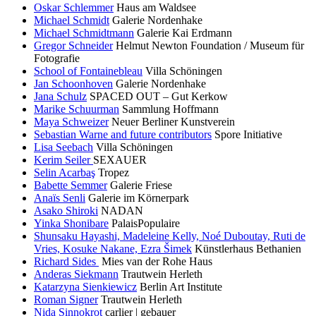
Oskar Schlemmer
Haus am Waldsee
Michael Schmidt
Galerie Nordenhake
Michael Schmidtmann
Galerie Kai Erdmann
Gregor Schneider
Helmut Newton Foundation / Museum für
Fotografie
School of Fontainebleau
Villa Schöningen
Jan Schoonhoven
Galerie Nordenhake
Jana Schulz
SPACED OUT – Gut Kerkow
Marike Schuurman
Sammlung Hoffmann
Maya Schweizer
Neuer Berliner Kunstverein
Sebastian Warne and future contributors
Spore Initiative
Lisa Seebach
Villa Schöningen
Kerim Seiler
SEXAUER
Selin Acarbaş
Tropez
Babette Semmer
Galerie Friese
Anaïs Senli
Galerie im Körnerpark
Asako Shiroki
NADAN
Yinka Shonibare
PalaisPopulaire
Shunsaku Hayashi, Madeleine Kelly, Noé Duboutay, Ruti de
Vries, Kosuke Nakane, Ezra Šimek
Künstlerhaus Bethanien
Richard Sides
Mies van der Rohe Haus
Anderas Siekmann
Trautwein Herleth
Katarzyna Sienkiewicz
Berlin Art Institute
Roman Signer
Trautwein Herleth
Nida Sinnokrot
carlier | gebauer