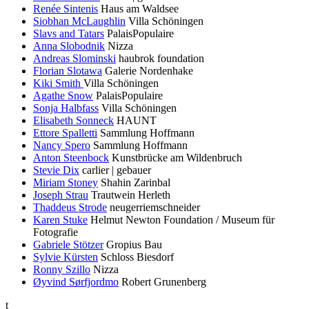
Renée Sintenis
Haus am Waldsee
Siobhan McLaughlin
Villa Schöningen
Slavs and Tatars
PalaisPopulaire
Anna Slobodnik
Nizza
Andreas Slominski
haubrok foundation
Florian Slotawa
Galerie Nordenhake
Kiki Smith
Villa Schöningen
Agathe Snow
PalaisPopulaire
Sonja Halbfass
Villa Schöningen
Elisabeth Sonneck
HAUNT
Ettore Spalletti
Sammlung Hoffmann
Nancy Spero
Sammlung Hoffmann
Anton Steenbock
Kunstbrücke am Wildenbruch
Stevie Dix
carlier | gebauer
Miriam Stoney
Shahin Zarinbal
Joseph Strau
Trautwein Herleth
Thaddeus Strode
neugerriemschneider
Karen Stuke
Helmut Newton Foundation / Museum für
Fotografie
Gabriele Stötzer
Gropius Bau
Sylvie Kürsten
Schloss Biesdorf
Ronny Szillo
Nizza
Øyvind Sørfjordmo
Robert Grunenberg
t