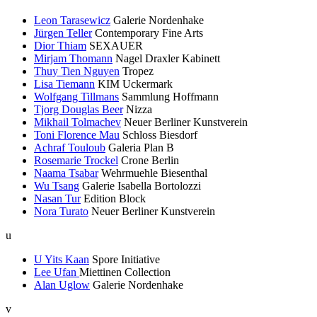
Leon Tarasewicz
Galerie Nordenhake
Jürgen Teller
Contemporary Fine Arts
Dior Thiam
SEXAUER
Mirjam Thomann
Nagel Draxler Kabinett
Thuy Tien Nguyen
Tropez
Lisa Tiemann
KIM Uckermark
Wolfgang Tillmans
Sammlung Hoffmann
Tjorg Douglas Beer
Nizza
Mikhail Tolmachev
Neuer Berliner Kunstverein
Toni Florence Mau
Schloss Biesdorf
Achraf Touloub
Galeria Plan B
Rosemarie Trockel
Crone Berlin
Naama Tsabar
Wehrmuehle Biesenthal
Wu Tsang
Galerie Isabella Bortolozzi
Nasan Tur
Edition Block
Nora Turato
Neuer Berliner Kunstverein
u
U Yits Kaan
Spore Initiative
Lee Ufan
Miettinen Collection
Alan Uglow
Galerie Nordenhake
v