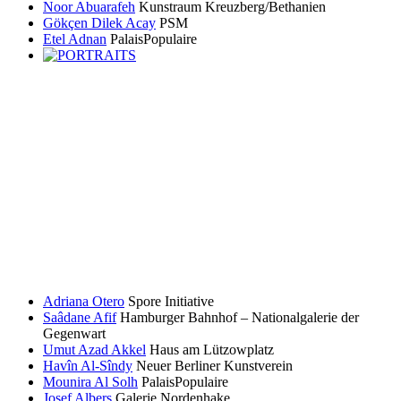
Noor Abuarafeh
Kunstraum Kreuzberg/Bethanien
Gökçen Dilek Acay
PSM
Etel Adnan
PalaisPopulaire
Adriana Otero
Spore Initiative
Saâdane Afif
Hamburger Bahnhof – Nationalgalerie der
Gegenwart
Umut Azad Akkel
Haus am Lützowplatz
Havîn Al-Sîndy
Neuer Berliner Kunstverein
Mounira Al Solh
PalaisPopulaire
Josef Albers
Galerie Nordenhake