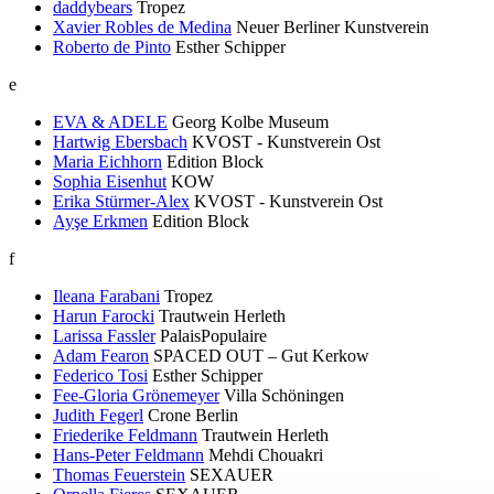
daddybears
Tropez
Xavier Robles de Medina
Neuer Berliner Kunstverein
Roberto de Pinto
Esther Schipper
e
EVA & ADELE
Georg Kolbe Museum
Hartwig Ebersbach
KVOST - Kunstverein Ost
Maria Eichhorn
Edition Block
Sophia Eisenhut
KOW
Erika Stürmer-Alex
KVOST - Kunstverein Ost
Ayşe Erkmen
Edition Block
f
Ileana Farabani
Tropez
Harun Farocki
Trautwein Herleth
Larissa Fassler
PalaisPopulaire
Adam Fearon
SPACED OUT – Gut Kerkow
Federico Tosi
Esther Schipper
Fee-Gloria Grönemeyer
Villa Schöningen
Judith Fegerl
Crone Berlin
Friederike Feldmann
Trautwein Herleth
Hans-Peter Feldmann
Mehdi Chouakri
Thomas Feuerstein
SEXAUER