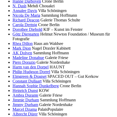
Hanne Darboven
Crone Berlin
N. Dash
Mehdi Chouakri
Annalee Davis
Villa Schöningen
Nicola De Maria
Sammlung Hoffmann
Richard Deacon
Galerie Thomas Schulte
Carola Dertnig
Crone Berlin
Dorothee Diebold
KIF – Kunst im Fenster
Götz Diergarten
Helmut Newton Foundation / Museum für
Fotografie
Rhea Dillon
Haus am Waldsee
Mark Dion
Nagel Draxler Kabinett
AK Dolven
Sammlung Hoffmann
Madeline Donahue
Galerie Friese
Piero Dorazio
Galerie Nordenhake
Harm van den Dorpel
HAUNT
Philip Hudgson Dorrel
Villa Schöningen
Elmgreen & Dragset
SPACED OUT – Gut Kerkow
Constant Dullaart
Villa Schöningen
Hannah Sophie Dunkelberg
Crone Berlin
Heinrich Dunst
KOW
Ambra Durante
Galerie Friese
Jimmie Durham
Sammlung Hoffmann
Jimmy Durham
Galerie Nordenhake
Marcel Dzama
PalaisPopulaire
Albrecht Dürer
Villa Schöningen