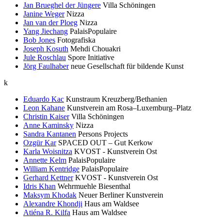
Jan Brueghel der Jüngere
Villa Schöningen
Janine Weger
Nizza
Jan van der Ploeg
Nizza
Yang Jiechang
PalaisPopulaire
Bob Jones
Fotografiska
Joseph Kosuth
Mehdi Chouakri
Jule Roschlau
Spore Initiative
Jörg Faulhaber
neue Gesellschaft für bildende Kunst
k
Eduardo Kac
Kunstraum Kreuzberg/Bethanien
Leon Kahane
Kunstverein am Rosa–Luxemburg–Platz
Christin Kaiser
Villa Schöningen
Anne Kaminsky
Nizza
Sandra Kantanen
Persons Projects
Ozgür Kar
SPACED OUT – Gut Kerkow
Karla Woisnitza
KVOST - Kunstverein Ost
Annette Kelm
PalaisPopulaire
William Kentridge
PalaisPopulaire
Gerhard Kettner
KVOST - Kunstverein Ost
Idris Khan
Wehrmuehle Biesenthal
Maksym Khodak
Neuer Berliner Kunstverein
Alexandre Khondji
Haus am Waldsee
Atiéna R. Kilfa
Haus am Waldsee