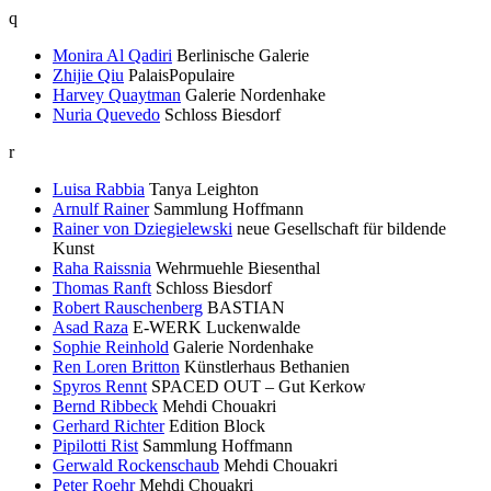
q
Monira Al Qadiri
Berlinische Galerie
Zhijie Qiu
PalaisPopulaire
Harvey Quaytman
Galerie Nordenhake
Nuria Quevedo
Schloss Biesdorf
r
Luisa Rabbia
Tanya Leighton
Arnulf Rainer
Sammlung Hoffmann
Rainer von Dziegielewski
neue Gesellschaft für bildende
Kunst
Raha Raissnia
Wehrmuehle Biesenthal
Thomas Ranft
Schloss Biesdorf
Robert Rauschenberg
BASTIAN
Asad Raza
E-WERK Luckenwalde
Sophie Reinhold
Galerie Nordenhake
Ren Loren Britton
Künstlerhaus Bethanien
Spyros Rennt
SPACED OUT – Gut Kerkow
Bernd Ribbeck
Mehdi Chouakri
Gerhard Richter
Edition Block
Pipilotti Rist
Sammlung Hoffmann
Gerwald Rockenschaub
Mehdi Chouakri
Peter Roehr
Mehdi Chouakri