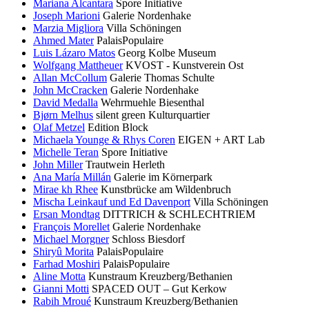
Mariana Alcantara
Spore Initiative
Joseph Marioni
Galerie Nordenhake
Marzia Migliora
Villa Schöningen
Ahmed Mater
PalaisPopulaire
Luis Lázaro Matos
Georg Kolbe Museum
Wolfgang Mattheuer
KVOST - Kunstverein Ost
Allan McCollum
Galerie Thomas Schulte
John McCracken
Galerie Nordenhake
David Medalla
Wehrmuehle Biesenthal
Bjørn Melhus
silent green Kulturquartier
Olaf Metzel
Edition Block
Michaela Younge & Rhys Coren
EIGEN + ART Lab
Michelle Teran
Spore Initiative
John Miller
Trautwein Herleth
Ana María Millán
Galerie im Körnerpark
Mirae kh Rhee
Kunstbrücke am Wildenbruch
Mischa Leinkauf und Ed Davenport
Villa Schöningen
Ersan Mondtag
DITTRICH & SCHLECHTRIEM
François Morellet
Galerie Nordenhake
Michael Morgner
Schloss Biesdorf
Shiryû Morita
PalaisPopulaire
Farhad Moshiri
PalaisPopulaire
Aline Motta
Kunstraum Kreuzberg/Bethanien
Gianni Motti
SPACED OUT – Gut Kerkow
Rabih Mroué
Kunstraum Kreuzberg/Bethanien