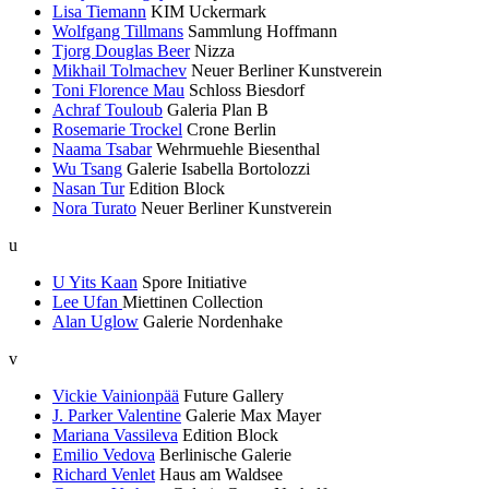
Lisa Tiemann
KIM Uckermark
Wolfgang Tillmans
Sammlung Hoffmann
Tjorg Douglas Beer
Nizza
Mikhail Tolmachev
Neuer Berliner Kunstverein
Toni Florence Mau
Schloss Biesdorf
Achraf Touloub
Galeria Plan B
Rosemarie Trockel
Crone Berlin
Naama Tsabar
Wehrmuehle Biesenthal
Wu Tsang
Galerie Isabella Bortolozzi
Nasan Tur
Edition Block
Nora Turato
Neuer Berliner Kunstverein
u
U Yits Kaan
Spore Initiative
Lee Ufan
Miettinen Collection
Alan Uglow
Galerie Nordenhake
v
Vickie Vainionpää
Future Gallery
J. Parker Valentine
Galerie Max Mayer
Mariana Vassileva
Edition Block
Emilio Vedova
Berlinische Galerie
Richard Venlet
Haus am Waldsee