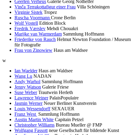
Geerten Verheus
Galerie Georg Nothelfer
Vinča Terrakottafigur einer Frau
Villa Schöningen
Virginie Sistek
Tropez
Ruscha Voormann
Crone Berlin
Wolf Vostell
Edition Block
Fredrik Værslev
Mehdi Chouakri
Marijke van Warmerdam
Sammlung Hoffmann
Friederike von Rauch
Helmut Newton Foundation / Museum
für Fotografie
Frau von Zinowiew
Haus am Waldsee
w
Ian Waelder
Haus am Waldsee
Wang Lu
NADAN
Andy Warhol
Sammlung Hoffmann
Jenny Watson
Galerie Friese
Suse Weber
Trautwein Herleth
Lawrence Weiner
PalaisPopulaire
Jasmin Werner
Neuer Berliner Kunstverein
Louis Wessendorff
SEXAUER
Franz West
Sammlung Hoffmann
Austin Martin White
Capitain Petzel
Christopher Williams
Bureau Mueller @ FMP
Wolfgang Fassott
neue Gesellschaft für bildende Kunst