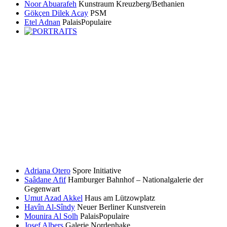
Noor Abuarafeh
Kunstraum Kreuzberg/Bethanien
Gökçen Dilek Acay
PSM
Etel Adnan
PalaisPopulaire
Adriana Otero
Spore Initiative
Saâdane Afif
Hamburger Bahnhof – Nationalgalerie der
Gegenwart
Umut Azad Akkel
Haus am Lützowplatz
Havîn Al-Sîndy
Neuer Berliner Kunstverein
Mounira Al Solh
PalaisPopulaire
Josef Albers
Galerie Nordenhake