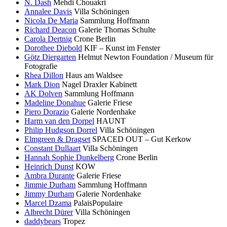
N. Dash
Mehdi Chouakri
Annalee Davis
Villa Schöningen
Nicola De Maria
Sammlung Hoffmann
Richard Deacon
Galerie Thomas Schulte
Carola Dertnig
Crone Berlin
Dorothee Diebold
KIF – Kunst im Fenster
Götz Diergarten
Helmut Newton Foundation / Museum für
Fotografie
Rhea Dillon
Haus am Waldsee
Mark Dion
Nagel Draxler Kabinett
AK Dolven
Sammlung Hoffmann
Madeline Donahue
Galerie Friese
Piero Dorazio
Galerie Nordenhake
Harm van den Dorpel
HAUNT
Philip Hudgson Dorrel
Villa Schöningen
Elmgreen & Dragset
SPACED OUT – Gut Kerkow
Constant Dullaart
Villa Schöningen
Hannah Sophie Dunkelberg
Crone Berlin
Heinrich Dunst
KOW
Ambra Durante
Galerie Friese
Jimmie Durham
Sammlung Hoffmann
Jimmy Durham
Galerie Nordenhake
Marcel Dzama
PalaisPopulaire
Albrecht Dürer
Villa Schöningen
daddybears
Tropez