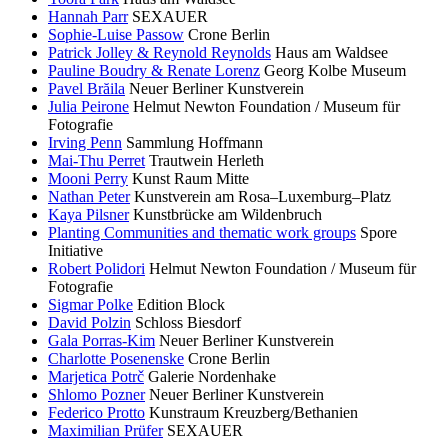
Hannah Parr
SEXAUER
Sophie-Luise Passow
Crone Berlin
Patrick Jolley & Reynold Reynolds
Haus am Waldsee
Pauline Boudry & Renate Lorenz
Georg Kolbe Museum
Pavel Brăila
Neuer Berliner Kunstverein
Julia Peirone
Helmut Newton Foundation / Museum für
Fotografie
Irving Penn
Sammlung Hoffmann
Mai-Thu Perret
Trautwein Herleth
Mooni Perry
Kunst Raum Mitte
Nathan Peter
Kunstverein am Rosa–Luxemburg–Platz
Kaya Pilsner
Kunstbrücke am Wildenbruch
Planting Communities and thematic work groups
Spore
Initiative
Robert Polidori
Helmut Newton Foundation / Museum für
Fotografie
Sigmar Polke
Edition Block
David Polzin
Schloss Biesdorf
Gala Porras-Kim
Neuer Berliner Kunstverein
Charlotte Posenenske
Crone Berlin
Marjetica Potrč
Galerie Nordenhake
Shlomo Pozner
Neuer Berliner Kunstverein
Federico Protto
Kunstraum Kreuzberg/Bethanien
Maximilian Prüfer
SEXAUER