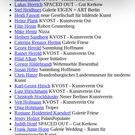
Lukas Heerich
SPACED OUT – Gut Kerkow
Stef Heidhues
Galerie EIGEN + ART Berlin
Heidi Fassott
neue Gesellschaft für bildende Kunst
Heinz Plank
KVOST - Kunstverein Ost
Filip Henin
Robert Grunenberg
Mike Hentz
Nizza
Herbert Sandberg
KVOST - Kunstverein Ost
Caterina Renaux Hering
Galerie Friese
Georg Herold
Sammlung Hoffmann
Rainer Herold
KVOST - Kunstverein Ost
Hilal Alkan
Spore Initiative
Gregor Hildebrandt
Wehrmuehle Biesenthal
Susan Hiller
Sammlung Hoffmann
Chris Hinze
Brandenburgisches Landesmuseum für moderne
Kunst
Karl-Georg Hirsch
KVOST - Kunstverein Ost
Lutz Hirschmann
KVOST - Kunstverein Ost
Christoph Hochhäusler
Neuer Berliner Kunstverein
Veit Hofmann
KVOST - Kunstverein Ost
Olga Hohmann
Tropez
Romane Holderried Kaesdorf
Galerie Friese
Jenny Holzer
PalaisPopulaire
Judith Hopf
SPACED OUT – Gut Kerkow
Frank Jimin Hopp
Galerie Wedding – Raum für
zeitgenössische Kunst