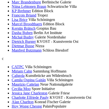
Marc Brandenburg
Berlinische Galerie
Niina Lehtonen Braun
Schwartzsche Villa
KP Brehmer
Edition Block
François Briand
Tropez
Lisa Brice
Villa Schöningen
Marcel Broodthaers
Edition Block
Kerstin Brätsch
Gropius Bau
Dasha Buben
Berlin Art Institute
Michał Budny
Galerie Nordenhake
Dietrich Burger
KVOST - Kunstverein Ost
Dietmar Busse
Nizza
Manfred Butzmann
Schloss Biesdorf
c
CATPC
Villa Schöningen
Miriam Cahn
Sammlung Hoffmann
Caligola
Kunstbrücke am Wildenbruch
Camila Ospina Gaitán
Villa Schöningen
Maurizio Cattelan
Neue Nationalgalerie
Cecilia Moo
Spore Initiative
Jessica Jane Charleston
Galerie Friese
Charlotte Elfriede Pauly
KVOST - Kunstverein Ost
Alan Charlton
Konrad Fischer Galerie
Hoy Wong Cheong
PalaisPopulaire