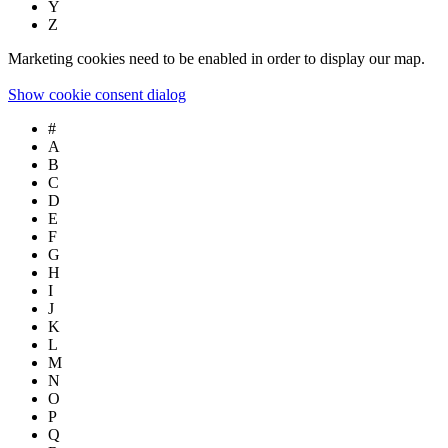
Y
Z
Marketing cookies need to be enabled in order to display our map.
Show cookie consent dialog
#
A
B
C
D
E
F
G
H
I
J
K
L
M
N
O
P
Q