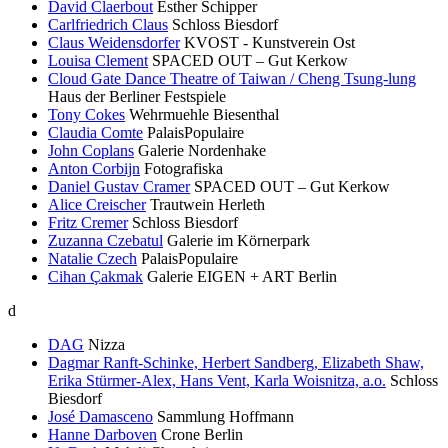
David Claerbout
Esther Schipper
Carlfriedrich Claus
Schloss Biesdorf
Claus Weidensdorfer
KVOST - Kunstverein Ost
Louisa Clement
SPACED OUT – Gut Kerkow
Cloud Gate Dance Theatre of Taiwan / Cheng Tsung-lung
Haus der Berliner Festspiele
Tony Cokes
Wehrmuehle Biesenthal
Claudia Comte
PalaisPopulaire
John Coplans
Galerie Nordenhake
Anton Corbijn
Fotografiska
Daniel Gustav Cramer
SPACED OUT – Gut Kerkow
Alice Creischer
Trautwein Herleth
Fritz Cremer
Schloss Biesdorf
Zuzanna Czebatul
Galerie im Körnerpark
Natalie Czech
PalaisPopulaire
Cihan Çakmak
Galerie EIGEN + ART Berlin
d
DAG
Nizza
Dagmar Ranft-Schinke, Herbert Sandberg, Elizabeth Shaw,
Erika Stürmer-Alex, Hans Vent, Karla Woisnitza, a.o.
Schloss
Biesdorf
José Damasceno
Sammlung Hoffmann
Hanne Darboven
Crone Berlin