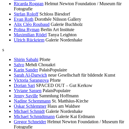
Ricarda Roggan
Helmut Newton Foundation / Museum für
Fotografie
Stefan Roloff
Schloss Biesdorf
Evan Roth
Dorothée Nilsson Gallery
Alix Cléo Roubaud
Galerie Buchholz
Polina Ryman
Berlin Art Institute
Maximilian Rödel
Tanya Leighton
Ulrich Rückriem
Galerie Nordenhake
s
Shirin Sabahi
Pforte
Salvo
Mehdi Chouakri
Karin Sander
PalaisPopulaire
Sarah Al-Darwich
neue Gesellschaft für bildende Kunst
Victoria Sarangova
Pforte
Dorian Sari
SPACED OUT – Gut Kerkow
Viviane Sassen
PalaisPopulaire
Jenny Saville
Sammlung Hoffmann
Nadine Schemmann
St. Matthäus-Kirche
Oskar Schlemmer
Haus am Waldsee
Michael Schmidt
Galerie Nordenhake
Michael Schmidtmann
Galerie Kai Erdmann
Gregor Schneider
Helmut Newton Foundation / Museum für
Fotografie