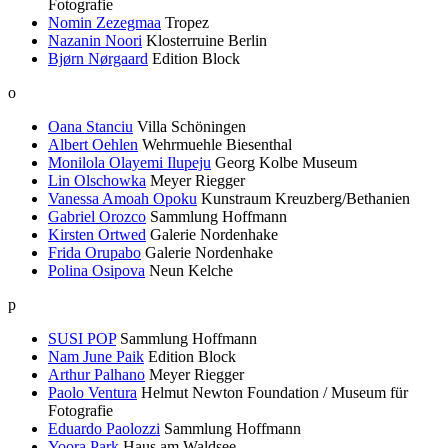
Fotografie
Nomin Zezegmaa
Tropez
Nazanin Noori
Klosterruine Berlin
Bjørn Nørgaard
Edition Block
o
Oana Stanciu
Villa Schöningen
Albert Oehlen
Wehrmuehle Biesenthal
Monilola Olayemi Ilupeju
Georg Kolbe Museum
Lin Olschowka
Meyer Riegger
Vanessa Amoah Opoku
Kunstraum Kreuzberg/Bethanien
Gabriel Orozco
Sammlung Hoffmann
Kirsten Ortwed
Galerie Nordenhake
Frida Orupabo
Galerie Nordenhake
Polina Osipova
Neun Kelche
p
SUSI POP
Sammlung Hoffmann
Nam June Paik
Edition Block
Arthur Palhano
Meyer Riegger
Paolo Ventura
Helmut Newton Foundation / Museum für
Fotografie
Eduardo Paolozzi
Sammlung Hoffmann
Yoora Park
Haus am Waldsee