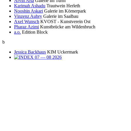
Arvin Arta
Galerie im Turm
Karimah Ashadu
Trautwein Herleth
Nooshin Askari
Galerie im Körnerpark
Vinzenz Aubry
Galerie im Saalbau
Axel Wunsch
KVOST - Kunstverein Ost
Pharaz Azimi
Kunstbrücke am Wildenbruch
a.o.
Edition Block
b
Jessica Backhaus
KIM Uckermark