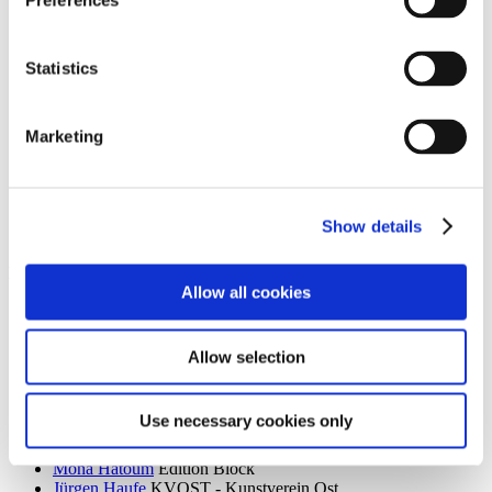
Preferences
Dieter Goltzsche
KVOST - Kunstverein Ost
Monika Grabuschnigg
SPACED OUT – Gut Kerkow
Isabelle Graeff
SEXAUER
Statistics
René Graetz
Schloss Biesdorf
Susanne Grau
Kunstbrücke am Wildenbruch
Martin Groß
Villa Schöningen
Marketing
Karolina Grywnowicz
Kunstraum Kreuzberg/Bethanien
Carla Guagliardi
Sammlung Hoffmann
Shilpa Gupta
Hamburger Bahnhof – Nationalgalerie der
Gegenwart
Renate Göritz
KVOST - Kunstverein Ost
Show details
Günter Umberg, Stanley Whitney
Galerie Nordenhake
h
Allow all cookies
Robert Haas
Haus am Waldsee
Marcia Hafif
Galerie Nordenhake
Trulee Hall
Villa Schöningen
Allow selection
Richard Hamilton
Edition Block
Barbara Hammer
Villa Schöningen
Hans Ticha
KVOST - Kunstverein Ost
Use necessary cookies only
Harald Krainer, Lutz Marx, Herbert Meyer, Veronika Patzuda,
Hildegard Wittur
neue Gesellschaft für bildende Kunst
Mona Hatoum
Edition Block
Jürgen Haufe
KVOST - Kunstverein Ost