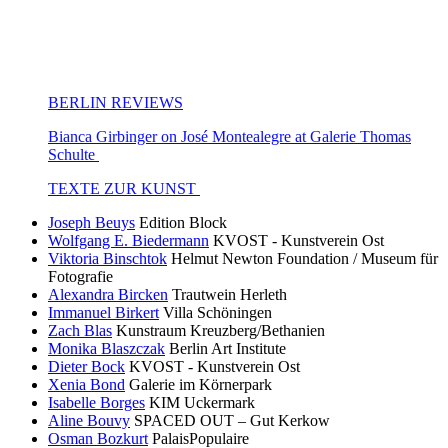
BERLIN REVIEWS
Bianca Girbinger on José Montealegre at Galerie Thomas
Schulte
TEXTE ZUR KUNST
Joseph Beuys
Edition Block
Wolfgang E. Biedermann
KVOST - Kunstverein Ost
Viktoria Binschtok
Helmut Newton Foundation / Museum für
Fotografie
Alexandra Bircken
Trautwein Herleth
Immanuel Birkert
Villa Schöningen
Zach Blas
Kunstraum Kreuzberg/Bethanien
Monika Blaszczak
Berlin Art Institute
Dieter Bock
KVOST - Kunstverein Ost
Xenia Bond
Galerie im Körnerpark
Isabelle Borges
KIM Uckermark
Aline Bouvy
SPACED OUT – Gut Kerkow
Osman Bozkurt
PalaisPopulaire