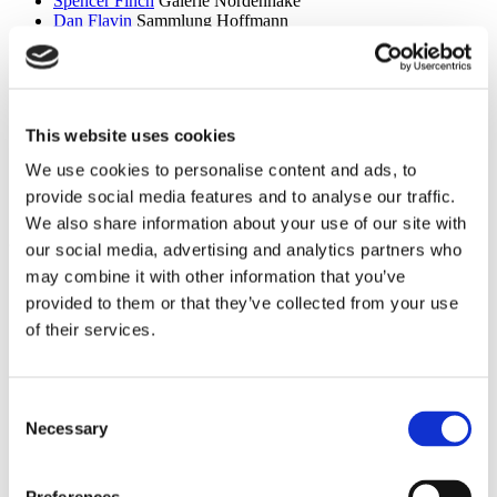
Spencer Finch
Galerie Nordenhake
Dan Flavin
Sammlung Hoffmann
Itchi Fleischer
Kunstbrücke am Wildenbruch
Sylvie Fleury
Crone Berlin
Flo Maak
NADAN
Ceal Floyer
Edition Block
Esther Forse
Villa Schöningen
This website uses cookies
Friedrich Thieme
Villa Schöningen
Asana Fujikawa
Galerie Friese
We use cookies to personalise content and ads, to
Paul Fägerskiöld
Galerie Nordenhake
provide social media features and to analyse our traffic.
Wieland Förster
Schloss Biesdorf
We also share information about your use of our site with
g
our social media, advertising and analytics partners who
Meschac Gaba
PalaisPopulaire
may combine it with other information that you’ve
Ellen Gallagher
PalaisPopulaire
provided to them or that they’ve collected from your use
Isa Genzken
Wehrmuehle Biesenthal
of their services.
Georges Rousse
Helmut Newton Foundation / Museum für
Fotografie
Bruce Gilden
Fotografiska
Alexandra Daisy Ginsberg
Villa Schöningen
Consent
Fabian Ginsberg
Kienzle Art Foundation
Necessary
Selection
Cristos Gionakos
Galerie Nordenhake
Ben Glas
Kunstbrücke am Wildenbruch
Caterina Gobbi
NADAN
Ingrid Goltzsche-Schwarz
Schloss Biesdorf