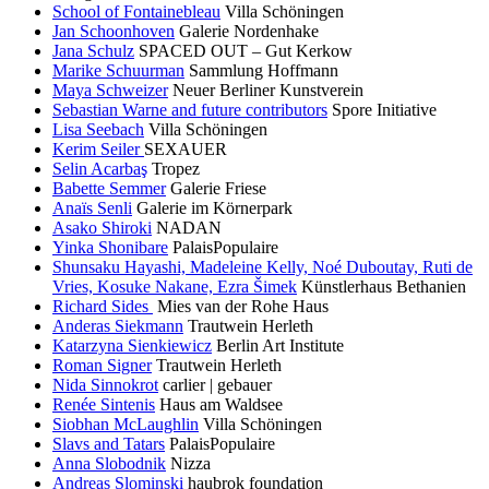
School of Fontainebleau
Villa Schöningen
Jan Schoonhoven
Galerie Nordenhake
Jana Schulz
SPACED OUT – Gut Kerkow
Marike Schuurman
Sammlung Hoffmann
Maya Schweizer
Neuer Berliner Kunstverein
Sebastian Warne and future contributors
Spore Initiative
Lisa Seebach
Villa Schöningen
Kerim Seiler
SEXAUER
Selin Acarbaş
Tropez
Babette Semmer
Galerie Friese
Anaïs Senli
Galerie im Körnerpark
Asako Shiroki
NADAN
Yinka Shonibare
PalaisPopulaire
Shunsaku Hayashi, Madeleine Kelly, Noé Duboutay, Ruti de
Vries, Kosuke Nakane, Ezra Šimek
Künstlerhaus Bethanien
Richard Sides
Mies van der Rohe Haus
Anderas Siekmann
Trautwein Herleth
Katarzyna Sienkiewicz
Berlin Art Institute
Roman Signer
Trautwein Herleth
Nida Sinnokrot
carlier | gebauer
Renée Sintenis
Haus am Waldsee
Siobhan McLaughlin
Villa Schöningen
Slavs and Tatars
PalaisPopulaire
Anna Slobodnik
Nizza
Andreas Slominski
haubrok foundation