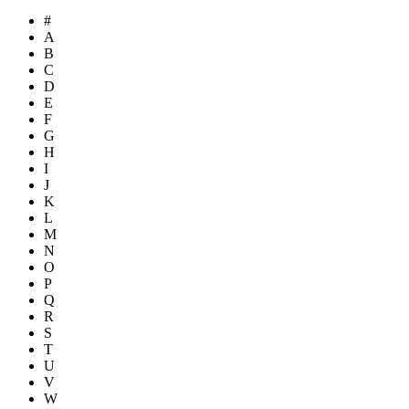
#
A
B
C
D
E
F
G
H
I
J
K
L
M
N
O
P
Q
R
S
T
U
V
W