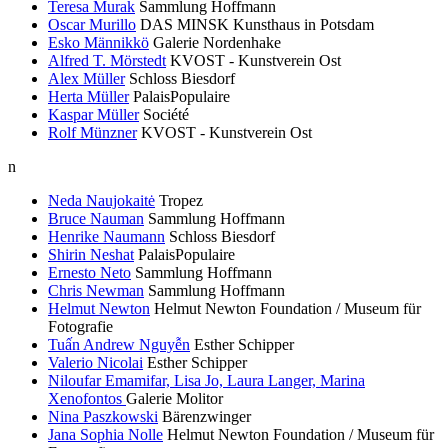
Teresa Murak
Sammlung Hoffmann
Oscar Murillo
DAS MINSK Kunsthaus in Potsdam
Esko Männikkö
Galerie Nordenhake
Alfred T. Mörstedt
KVOST - Kunstverein Ost
Alex Müller
Schloss Biesdorf
Herta Müller
PalaisPopulaire
Kaspar Müller
Société
Rolf Münzner
KVOST - Kunstverein Ost
n
Neda Naujokaitė
Tropez
Bruce Nauman
Sammlung Hoffmann
Henrike Naumann
Schloss Biesdorf
Shirin Neshat
PalaisPopulaire
Ernesto Neto
Sammlung Hoffmann
Chris Newman
Sammlung Hoffmann
Helmut Newton
Helmut Newton Foundation / Museum für
Fotografie
Tuấn Andrew Nguyễn
Esther Schipper
Valerio Nicolai
Esther Schipper
Niloufar Emamifar, Lisa Jo, Laura Langer, Marina
Xenofontos
Galerie Molitor
Nina Paszkowski
Bärenzwinger
Jana Sophia Nolle
Helmut Newton Foundation / Museum für