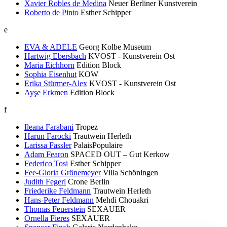
Xavier Robles de Medina
Neuer Berliner Kunstverein
Roberto de Pinto
Esther Schipper
e
EVA & ADELE
Georg Kolbe Museum
Hartwig Ebersbach
KVOST - Kunstverein Ost
Maria Eichhorn
Edition Block
Sophia Eisenhut
KOW
Erika Stürmer-Alex
KVOST - Kunstverein Ost
Ayşe Erkmen
Edition Block
f
Ileana Farabani
Tropez
Harun Farocki
Trautwein Herleth
Larissa Fassler
PalaisPopulaire
Adam Fearon
SPACED OUT – Gut Kerkow
Federico Tosi
Esther Schipper
Fee-Gloria Grönemeyer
Villa Schöningen
Judith Fegerl
Crone Berlin
Friederike Feldmann
Trautwein Herleth
Hans-Peter Feldmann
Mehdi Chouakri
Thomas Feuerstein
SEXAUER
Ornella Fieres
SEXAUER