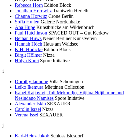
Rebecca Horn
Edition Block
Jonathan Horowitz
Trautwein Herleth
Channa Horwitz
Crone Berlin
Sofia Hultén
Galerie Nordenhake
Ana Hupe
Kunstbrücke am Wildenbruch
Paul Hutchinson
SPACED OUT – Gut Kerkow
Bethan Huws
Neuer Berliner Kunstverein
Hannah Höch
Haus am Waldsee
K.H. Hödicke
Edition Block
Birgit Hölmer
Nizza
Hülya Karci
Spore Initiative
i
Dorothy Iannone
Villa Schöningen
Leiko Ikemura
Miettinen Collection
Isabel Katjavivi, Tuli Mekondjo, Vitjitua Ndjiharine und
Nesindano Namises
Spore Initiative
Alexander Iskin
SEXAUER
Carolin Israel
Nizza
Verena Issel
SEXAUER
j
Karl-Heinz Jakob
Schloss Biesdorf