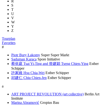
R
S
T
U
V
W
Y
Z
Tourplan
Favorites
#
Piotr Bury Łakomy
Super Super Markt
Şaduman Karaca
Spore Initiative
蔡依庭 Tsai Yi-Ting and 曾建穎 Tseng Chien-Ying
Esther
Schipper
許家維 Hsu Chia-Wei
Esther Schipper
邱建仁 Chiu Chien-Jen
Esther Schipper
a
ART PROJECT REVOLUTION (art collective)
Berlin Art
Institute
Marina Abramović
Gropius Bau