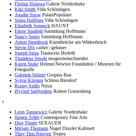
Florian Slotawa
Galerie Nordenhake
Kiki Smith
Villa Schöningen
Agathe Snow
PalaisPopulaire
Sonja Halbfass
Villa Schöningen
Elisabeth Sonneck
HAUNT
Ettore Spalletti
Sammlung Hoffmann
Nancy Spero
Sammlung Hoffmann
Anton Steenbock
Kunstbrücke am Wildenbruch
Stevie Dix
carlier | gebauer
Joseph Strau
Trautwein Herleth
Thaddeus Strode
neugerriemschneider
Karen Stuke
Helmut Newton Foundation / Museum für
Fotografie
Gabriele Stötzer
Gropius Bau
Sylvie Kürsten
Schloss Biesdorf
Ronny Szillo
Nizza
Øyvind Sørfjordmo
Robert Grunenberg
t
Leon Tarasewicz
Galerie Nordenhake
Jürgen Teller
Contemporary Fine Arts
Dior Thiam
SEXAUER
Mirjam Thomann
Nagel Draxler Kabinett
Thuy Tien Nguyen
Tropez