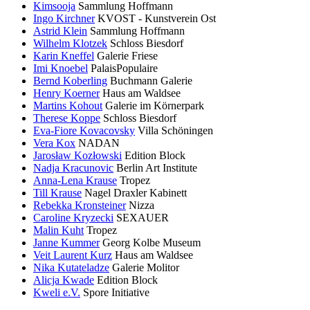
Kimsooja
Sammlung Hoffmann
Ingo Kirchner
KVOST - Kunstverein Ost
Astrid Klein
Sammlung Hoffmann
Wilhelm Klotzek
Schloss Biesdorf
Karin Kneffel
Galerie Friese
Imi Knoebel
PalaisPopulaire
Bernd Koberling
Buchmann Galerie
Henry Koerner
Haus am Waldsee
Martins Kohout
Galerie im Körnerpark
Therese Koppe
Schloss Biesdorf
Eva-Fiore Kovacovsky
Villa Schöningen
Vera Kox
NADAN
Jarosław Kozłowski
Edition Block
Nadja Kracunovic
Berlin Art Institute
Anna-Lena Krause
Tropez
Till Krause
Nagel Draxler Kabinett
Rebekka Kronsteiner
Nizza
Caroline Kryzecki
SEXAUER
Malin Kuht
Tropez
Janne Kummer
Georg Kolbe Museum
Veit Laurent Kurz
Haus am Waldsee
Nika Kutateladze
Galerie Molitor
Alicja Kwade
Edition Block
Kweli e.V.
Spore Initiative