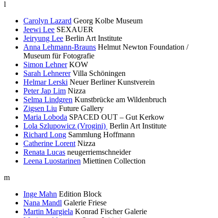
l
Carolyn Lazard
Georg Kolbe Museum
Jeewi Lee
SEXAUER
Jeiryung Lee
Berlin Art Institute
Anna Lehmann-Brauns
Helmut Newton Foundation /
Museum für Fotografie
Simon Lehner
KOW
Sarah Lehnerer
Villa Schöningen
Helmar Lerski
Neuer Berliner Kunstverein
Peter Jap Lim
Nizza
Selma Lindgren
Kunstbrücke am Wildenbruch
Zigsen Liu
Future Gallery
Maria Loboda
SPACED OUT – Gut Kerkow
Lola Szlupowicz (Vrogini)
Berlin Art Institute
Richard Long
Sammlung Hoffmann
Catherine Lorent
Nizza
Renata Lucas
neugerriemschneider
Leena Luostarinen
Miettinen Collection
m
Inge Mahn
Edition Block
Nana Mandl
Galerie Friese
Martin Margiela
Konrad Fischer Galerie