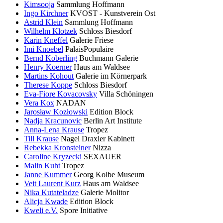
Kimsooja
Sammlung Hoffmann
Ingo Kirchner
KVOST - Kunstverein Ost
Astrid Klein
Sammlung Hoffmann
Wilhelm Klotzek
Schloss Biesdorf
Karin Kneffel
Galerie Friese
Imi Knoebel
PalaisPopulaire
Bernd Koberling
Buchmann Galerie
Henry Koerner
Haus am Waldsee
Martins Kohout
Galerie im Körnerpark
Therese Koppe
Schloss Biesdorf
Eva-Fiore Kovacovsky
Villa Schöningen
Vera Kox
NADAN
Jarosław Kozłowski
Edition Block
Nadja Kracunovic
Berlin Art Institute
Anna-Lena Krause
Tropez
Till Krause
Nagel Draxler Kabinett
Rebekka Kronsteiner
Nizza
Caroline Kryzecki
SEXAUER
Malin Kuht
Tropez
Janne Kummer
Georg Kolbe Museum
Veit Laurent Kurz
Haus am Waldsee
Nika Kutateladze
Galerie Molitor
Alicja Kwade
Edition Block
Kweli e.V.
Spore Initiative