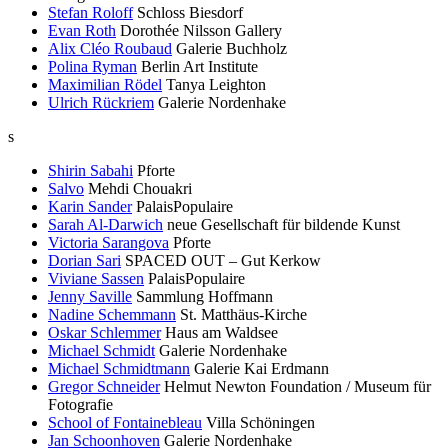
Stefan Roloff
Schloss Biesdorf
Evan Roth
Dorothée Nilsson Gallery
Alix Cléo Roubaud
Galerie Buchholz
Polina Ryman
Berlin Art Institute
Maximilian Rödel
Tanya Leighton
Ulrich Rückriem
Galerie Nordenhake
s
Shirin Sabahi
Pforte
Salvo
Mehdi Chouakri
Karin Sander
PalaisPopulaire
Sarah Al-Darwich
neue Gesellschaft für bildende Kunst
Victoria Sarangova
Pforte
Dorian Sari
SPACED OUT – Gut Kerkow
Viviane Sassen
PalaisPopulaire
Jenny Saville
Sammlung Hoffmann
Nadine Schemmann
St. Matthäus-Kirche
Oskar Schlemmer
Haus am Waldsee
Michael Schmidt
Galerie Nordenhake
Michael Schmidtmann
Galerie Kai Erdmann
Gregor Schneider
Helmut Newton Foundation / Museum für
Fotografie
School of Fontainebleau
Villa Schöningen
Jan Schoonhoven
Galerie Nordenhake