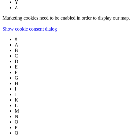
Y
Z
Marketing cookies need to be enabled in order to display our map.
Show cookie consent dialog
#
A
B
C
D
E
F
G
H
I
J
K
L
M
N
O
P
Q