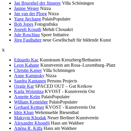
Jan Brueghel der Jüngere
Villa Schöningen
Janine Weger
Nizza
Jan van der Ploeg
Nizza
Yang Jiechang
PalaisPopulaire
Bob Jones
Fotografiska
Joseph Kosuth
Mehdi Chouakri
Jule Roschlau
Spore Initiative
Jörg Faulhaber
neue Gesellschaft für bildende Kunst
k
Eduardo Kac
Kunstraum Kreuzberg/Bethanien
Leon Kahane
Kunstverein am Rosa–Luxemburg–Platz
Christin Kaiser
Villa Schöningen
Anne Kaminsky
Nizza
Sandra Kantanen
Persons Projects
Ozgür Kar
SPACED OUT – Gut Kerkow
Karla Woisnitza
KVOST - Kunstverein Ost
Annette Kelm
PalaisPopulaire
William Kentridge
PalaisPopulaire
Gerhard Kettner
KVOST - Kunstverein Ost
Idris Khan
Wehrmuehle Biesenthal
Maksym Khodak
Neuer Berliner Kunstverein
Alexandre Khondji
Haus am Waldsee
Atiéna R. Kilfa
Haus am Waldsee