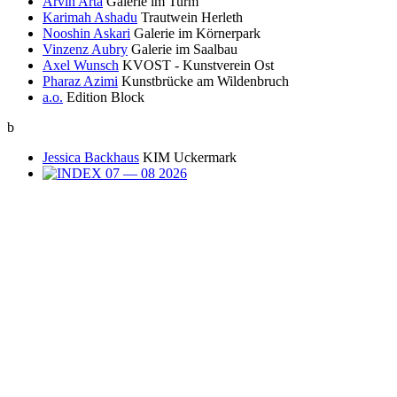
Arvin Arta
Galerie im Turm
Karimah Ashadu
Trautwein Herleth
Nooshin Askari
Galerie im Körnerpark
Vinzenz Aubry
Galerie im Saalbau
Axel Wunsch
KVOST - Kunstverein Ost
Pharaz Azimi
Kunstbrücke am Wildenbruch
a.o.
Edition Block
b
Jessica Backhaus
KIM Uckermark