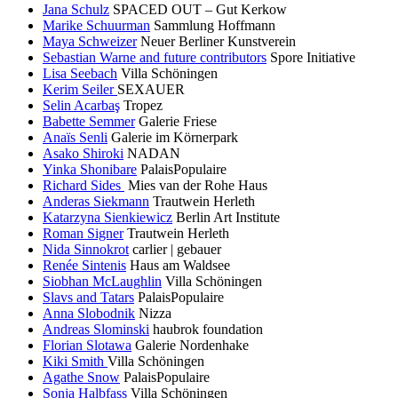
Jana Schulz
SPACED OUT – Gut Kerkow
Marike Schuurman
Sammlung Hoffmann
Maya Schweizer
Neuer Berliner Kunstverein
Sebastian Warne and future contributors
Spore Initiative
Lisa Seebach
Villa Schöningen
Kerim Seiler
SEXAUER
Selin Acarbaş
Tropez
Babette Semmer
Galerie Friese
Anaïs Senli
Galerie im Körnerpark
Asako Shiroki
NADAN
Yinka Shonibare
PalaisPopulaire
Richard Sides
Mies van der Rohe Haus
Anderas Siekmann
Trautwein Herleth
Katarzyna Sienkiewicz
Berlin Art Institute
Roman Signer
Trautwein Herleth
Nida Sinnokrot
carlier | gebauer
Renée Sintenis
Haus am Waldsee
Siobhan McLaughlin
Villa Schöningen
Slavs and Tatars
PalaisPopulaire
Anna Slobodnik
Nizza
Andreas Slominski
haubrok foundation
Florian Slotawa
Galerie Nordenhake
Kiki Smith
Villa Schöningen
Agathe Snow
PalaisPopulaire
Sonja Halbfass
Villa Schöningen