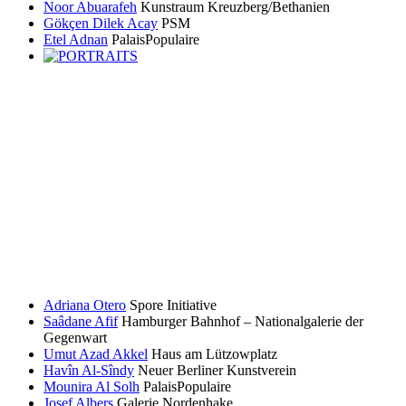
Noor Abuarafeh
Kunstraum Kreuzberg/Bethanien
Gökçen Dilek Acay
PSM
Etel Adnan
PalaisPopulaire
Adriana Otero
Spore Initiative
Saâdane Afif
Hamburger Bahnhof – Nationalgalerie der
Gegenwart
Umut Azad Akkel
Haus am Lützowplatz
Havîn Al-Sîndy
Neuer Berliner Kunstverein
Mounira Al Solh
PalaisPopulaire
Josef Albers
Galerie Nordenhake