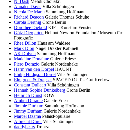
N. Dash
Mehdi Chouakri
Annalee Davis
Villa Schöningen
Nicola De Maria
Sammlung Hoffmann
Richard Deacon
Galerie Thomas Schulte
Carola Dertnig
Crone Berlin
Dorothee Diebold
KIF – Kunst im Fenster
Götz Diergarten
Helmut Newton Foundation / Museum für
Fotografie
Rhea Dillon
Haus am Waldsee
Mark Dion
Nagel Draxler Kabinett
AK Dolven
Sammlung Hoffmann
Madeline Donahue
Galerie Friese
Piero Dorazio
Galerie Nordenhake
Harm van den Dorpel
HAUNT
Philip Hudgson Dorrel
Villa Schöningen
Elmgreen & Dragset
SPACED OUT – Gut Kerkow
Constant Dullaart
Villa Schöningen
Hannah Sophie Dunkelberg
Crone Berlin
Heinrich Dunst
KOW
Ambra Durante
Galerie Friese
Jimmie Durham
Sammlung Hoffmann
Jimmy Durham
Galerie Nordenhake
Marcel Dzama
PalaisPopulaire
Albrecht Dürer
Villa Schöningen
daddybears
Tropez