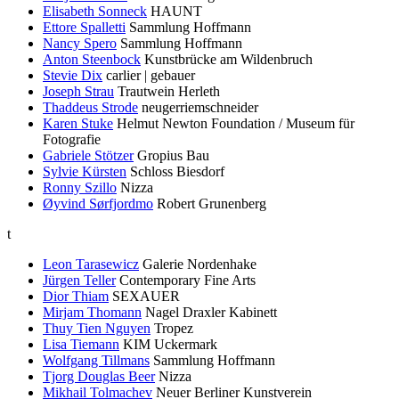
Elisabeth Sonneck
HAUNT
Ettore Spalletti
Sammlung Hoffmann
Nancy Spero
Sammlung Hoffmann
Anton Steenbock
Kunstbrücke am Wildenbruch
Stevie Dix
carlier | gebauer
Joseph Strau
Trautwein Herleth
Thaddeus Strode
neugerriemschneider
Karen Stuke
Helmut Newton Foundation / Museum für
Fotografie
Gabriele Stötzer
Gropius Bau
Sylvie Kürsten
Schloss Biesdorf
Ronny Szillo
Nizza
Øyvind Sørfjordmo
Robert Grunenberg
t
Leon Tarasewicz
Galerie Nordenhake
Jürgen Teller
Contemporary Fine Arts
Dior Thiam
SEXAUER
Mirjam Thomann
Nagel Draxler Kabinett
Thuy Tien Nguyen
Tropez
Lisa Tiemann
KIM Uckermark
Wolfgang Tillmans
Sammlung Hoffmann
Tjorg Douglas Beer
Nizza
Mikhail Tolmachev
Neuer Berliner Kunstverein