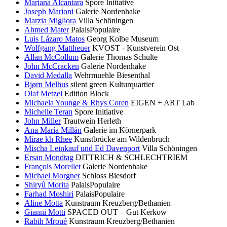
Mariana Alcantara
Spore Initiative
Joseph Marioni
Galerie Nordenhake
Marzia Migliora
Villa Schöningen
Ahmed Mater
PalaisPopulaire
Luis Lázaro Matos
Georg Kolbe Museum
Wolfgang Mattheuer
KVOST - Kunstverein Ost
Allan McCollum
Galerie Thomas Schulte
John McCracken
Galerie Nordenhake
David Medalla
Wehrmuehle Biesenthal
Bjørn Melhus
silent green Kulturquartier
Olaf Metzel
Edition Block
Michaela Younge & Rhys Coren
EIGEN + ART Lab
Michelle Teran
Spore Initiative
John Miller
Trautwein Herleth
Ana María Millán
Galerie im Körnerpark
Mirae kh Rhee
Kunstbrücke am Wildenbruch
Mischa Leinkauf und Ed Davenport
Villa Schöningen
Ersan Mondtag
DITTRICH & SCHLECHTRIEM
François Morellet
Galerie Nordenhake
Michael Morgner
Schloss Biesdorf
Shiryû Morita
PalaisPopulaire
Farhad Moshiri
PalaisPopulaire
Aline Motta
Kunstraum Kreuzberg/Bethanien
Gianni Motti
SPACED OUT – Gut Kerkow
Rabih Mroué
Kunstraum Kreuzberg/Bethanien