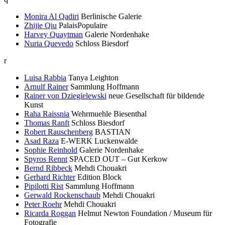
Monira Al Qadiri
Berlinische Galerie
Zhijie Qiu
PalaisPopulaire
Harvey Quaytman
Galerie Nordenhake
Nuria Quevedo
Schloss Biesdorf
r
Luisa Rabbia
Tanya Leighton
Arnulf Rainer
Sammlung Hoffmann
Rainer von Dziegielewski
neue Gesellschaft für bildende
Kunst
Raha Raissnia
Wehrmuehle Biesenthal
Thomas Ranft
Schloss Biesdorf
Robert Rauschenberg
BASTIAN
Asad Raza
E-WERK Luckenwalde
Sophie Reinhold
Galerie Nordenhake
Spyros Rennt
SPACED OUT – Gut Kerkow
Bernd Ribbeck
Mehdi Chouakri
Gerhard Richter
Edition Block
Pipilotti Rist
Sammlung Hoffmann
Gerwald Rockenschaub
Mehdi Chouakri
Peter Roehr
Mehdi Chouakri
Ricarda Roggan
Helmut Newton Foundation / Museum für
Fotografie