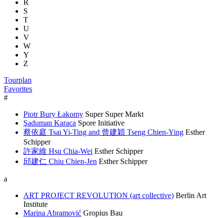
R
S
T
U
V
W
Y
Z
Tourplan
Favorites
#
Piotr Bury Łakomy
Super Super Markt
Şaduman Karaca
Spore Initiative
蔡依庭 Tsai Yi-Ting and 曾建穎 Tseng Chien-Ying
Esther
Schipper
許家維 Hsu Chia-Wei
Esther Schipper
邱建仁 Chiu Chien-Jen
Esther Schipper
a
ART PROJECT REVOLUTION (art collective)
Berlin Art
Institute
Marina Abramović
Gropius Bau