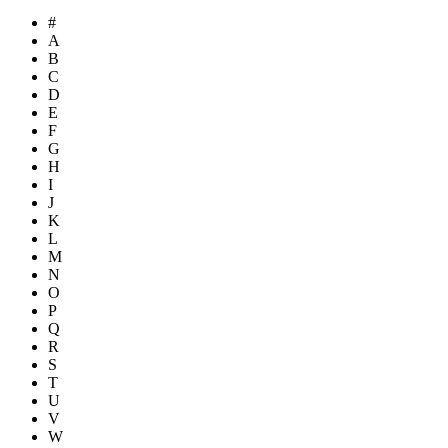
#
A
B
C
D
E
F
G
H
I
J
K
L
M
N
O
P
Q
R
S
T
U
V
W