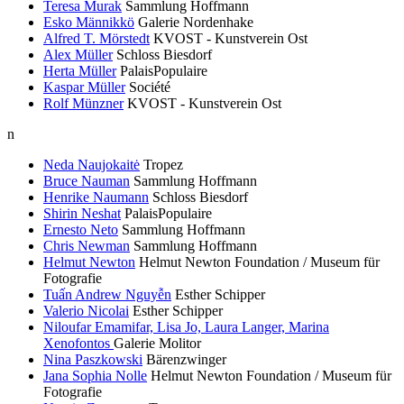
Teresa Murak
Sammlung Hoffmann
Esko Männikkö
Galerie Nordenhake
Alfred T. Mörstedt
KVOST - Kunstverein Ost
Alex Müller
Schloss Biesdorf
Herta Müller
PalaisPopulaire
Kaspar Müller
Société
Rolf Münzner
KVOST - Kunstverein Ost
n
Neda Naujokaitė
Tropez
Bruce Nauman
Sammlung Hoffmann
Henrike Naumann
Schloss Biesdorf
Shirin Neshat
PalaisPopulaire
Ernesto Neto
Sammlung Hoffmann
Chris Newman
Sammlung Hoffmann
Helmut Newton
Helmut Newton Foundation / Museum für
Fotografie
Tuấn Andrew Nguyễn
Esther Schipper
Valerio Nicolai
Esther Schipper
Niloufar Emamifar, Lisa Jo, Laura Langer, Marina
Xenofontos
Galerie Molitor
Nina Paszkowski
Bärenzwinger
Jana Sophia Nolle
Helmut Newton Foundation / Museum für
Fotografie