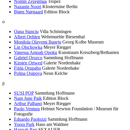
Nomin Zezegmaa
Tropez
Nazanin Noori
Klosterruine Berlin
Bjørn Nørgaard
Edition Block
o
Oana Stanciu
Villa Schöningen
Albert Oehlen
Wehrmuehle Biesenthal
Monilola Olayemi Ilupeju
Georg Kolbe Museum
Lin Olschowka
Meyer Riegger
Vanessa Amoah Opoku
Kunstraum Kreuzberg/Bethanien
Gabriel Orozco
Sammlung Hoffmann
Kirsten Ortwed
Galerie Nordenhake
Frida Orupabo
Galerie Nordenhake
Polina Osipova
Neun Kelche
p
SUSI POP
Sammlung Hoffmann
Nam June Paik
Edition Block
Arthur Palhano
Meyer Riegger
Paolo Ventura
Helmut Newton Foundation / Museum für
Fotografie
Eduardo Paolozzi
Sammlung Hoffmann
Yoora Park
Haus am Waldsee
Hannah Parr
SEXAUER