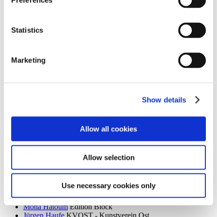
Preferences
Dieter Goltzsche
KVOST - Kunstverein Ost
Monika Grabuschnigg
SPACED OUT – Gut Kerkow
Isabelle Graeff
SEXAUER
Statistics
René Graetz
Schloss Biesdorf
Susanne Grau
Kunstbrücke am Wildenbruch
Martin Groß
Villa Schöningen
Marketing
Karolina Grywnowicz
Kunstraum Kreuzberg/Bethanien
Carla Guagliardi
Sammlung Hoffmann
Shilpa Gupta
Hamburger Bahnhof – Nationalgalerie der
Gegenwart
Renate Göritz
KVOST - Kunstverein Ost
Show details
Günter Umberg, Stanley Whitney
Galerie Nordenhake
h
Allow all cookies
Robert Haas
Haus am Waldsee
Marcia Hafif
Galerie Nordenhake
Trulee Hall
Villa Schöningen
Allow selection
Richard Hamilton
Edition Block
Barbara Hammer
Villa Schöningen
Hans Ticha
KVOST - Kunstverein Ost
Use necessary cookies only
Harald Krainer, Lutz Marx, Herbert Meyer, Veronika Patzuda,
Hildegard Wittur
neue Gesellschaft für bildende Kunst
Mona Hatoum
Edition Block
Jürgen Haufe
KVOST - Kunstverein Ost