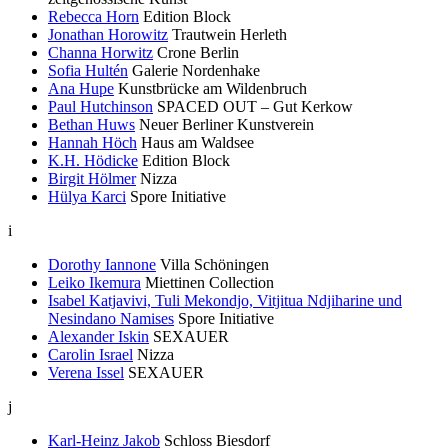
Rebecca Horn
Edition Block
Jonathan Horowitz
Trautwein Herleth
Channa Horwitz
Crone Berlin
Sofia Hultén
Galerie Nordenhake
Ana Hupe
Kunstbrücke am Wildenbruch
Paul Hutchinson
SPACED OUT – Gut Kerkow
Bethan Huws
Neuer Berliner Kunstverein
Hannah Höch
Haus am Waldsee
K.H. Hödicke
Edition Block
Birgit Hölmer
Nizza
Hülya Karci
Spore Initiative
i
Dorothy Iannone
Villa Schöningen
Leiko Ikemura
Miettinen Collection
Isabel Katjavivi, Tuli Mekondjo, Vitjitua Ndjiharine und
Nesindano Namises
Spore Initiative
Alexander Iskin
SEXAUER
Carolin Israel
Nizza
Verena Issel
SEXAUER
j
Karl-Heinz Jakob
Schloss Biesdorf