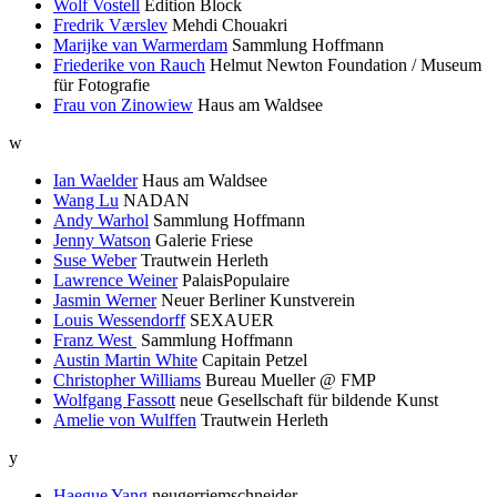
Wolf Vostell
Edition Block
Fredrik Værslev
Mehdi Chouakri
Marijke van Warmerdam
Sammlung Hoffmann
Friederike von Rauch
Helmut Newton Foundation / Museum
für Fotografie
Frau von Zinowiew
Haus am Waldsee
w
Ian Waelder
Haus am Waldsee
Wang Lu
NADAN
Andy Warhol
Sammlung Hoffmann
Jenny Watson
Galerie Friese
Suse Weber
Trautwein Herleth
Lawrence Weiner
PalaisPopulaire
Jasmin Werner
Neuer Berliner Kunstverein
Louis Wessendorff
SEXAUER
Franz West
Sammlung Hoffmann
Austin Martin White
Capitain Petzel
Christopher Williams
Bureau Mueller @ FMP
Wolfgang Fassott
neue Gesellschaft für bildende Kunst
Amelie von Wulffen
Trautwein Herleth
y
Haegue Yang
neugerriemschneider