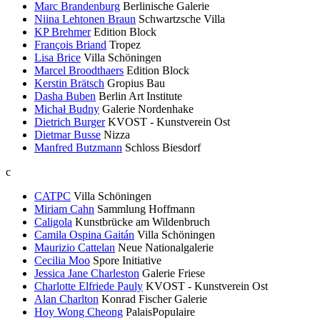
Marc Brandenburg
Berlinische Galerie
Niina Lehtonen Braun
Schwartzsche Villa
KP Brehmer
Edition Block
François Briand
Tropez
Lisa Brice
Villa Schöningen
Marcel Broodthaers
Edition Block
Kerstin Brätsch
Gropius Bau
Dasha Buben
Berlin Art Institute
Michał Budny
Galerie Nordenhake
Dietrich Burger
KVOST - Kunstverein Ost
Dietmar Busse
Nizza
Manfred Butzmann
Schloss Biesdorf
c
CATPC
Villa Schöningen
Miriam Cahn
Sammlung Hoffmann
Caligola
Kunstbrücke am Wildenbruch
Camila Ospina Gaitán
Villa Schöningen
Maurizio Cattelan
Neue Nationalgalerie
Cecilia Moo
Spore Initiative
Jessica Jane Charleston
Galerie Friese
Charlotte Elfriede Pauly
KVOST - Kunstverein Ost
Alan Charlton
Konrad Fischer Galerie
Hoy Wong Cheong
PalaisPopulaire