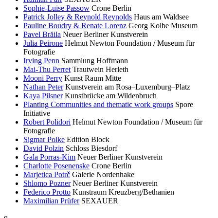
Sophie-Luise Passow
Crone Berlin
Patrick Jolley & Reynold Reynolds
Haus am Waldsee
Pauline Boudry & Renate Lorenz
Georg Kolbe Museum
Pavel Brăila
Neuer Berliner Kunstverein
Julia Peirone
Helmut Newton Foundation / Museum für
Fotografie
Irving Penn
Sammlung Hoffmann
Mai-Thu Perret
Trautwein Herleth
Mooni Perry
Kunst Raum Mitte
Nathan Peter
Kunstverein am Rosa–Luxemburg–Platz
Kaya Pilsner
Kunstbrücke am Wildenbruch
Planting Communities and thematic work groups
Spore
Initiative
Robert Polidori
Helmut Newton Foundation / Museum für
Fotografie
Sigmar Polke
Edition Block
David Polzin
Schloss Biesdorf
Gala Porras-Kim
Neuer Berliner Kunstverein
Charlotte Posenenske
Crone Berlin
Marjetica Potrč
Galerie Nordenhake
Shlomo Pozner
Neuer Berliner Kunstverein
Federico Protto
Kunstraum Kreuzberg/Bethanien
Maximilian Prüfer
SEXAUER
q