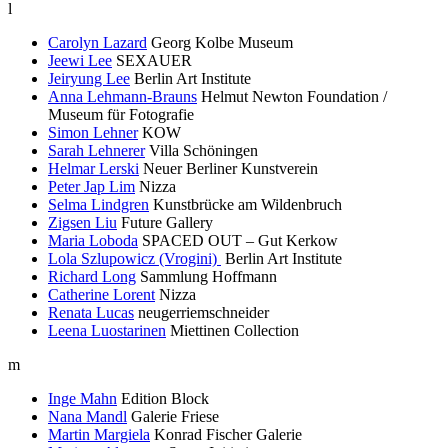
l
Carolyn Lazard
Georg Kolbe Museum
Jeewi Lee
SEXAUER
Jeiryung Lee
Berlin Art Institute
Anna Lehmann-Brauns
Helmut Newton Foundation /
Museum für Fotografie
Simon Lehner
KOW
Sarah Lehnerer
Villa Schöningen
Helmar Lerski
Neuer Berliner Kunstverein
Peter Jap Lim
Nizza
Selma Lindgren
Kunstbrücke am Wildenbruch
Zigsen Liu
Future Gallery
Maria Loboda
SPACED OUT – Gut Kerkow
Lola Szlupowicz (Vrogini)
Berlin Art Institute
Richard Long
Sammlung Hoffmann
Catherine Lorent
Nizza
Renata Lucas
neugerriemschneider
Leena Luostarinen
Miettinen Collection
m
Inge Mahn
Edition Block
Nana Mandl
Galerie Friese
Martin Margiela
Konrad Fischer Galerie