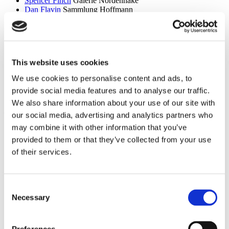
Spencer Finch
Galerie Nordenhake
Dan Flavin
Sammlung Hoffmann
Itchi Fleischer
Kunstbrücke am Wildenbruch
Sylvie Fleury
Crone Berlin
Flo Maak
NADAN
Ceal Floyer
Edition Block
Esther Forse
Villa Schöningen
This website uses cookies
Friedrich Thieme
Villa Schöningen
Asana Fujikawa
Galerie Friese
We use cookies to personalise content and ads, to
Paul Fägerskiöld
Galerie Nordenhake
provide social media features and to analyse our traffic.
Wieland Förster
Schloss Biesdorf
We also share information about your use of our site with
g
our social media, advertising and analytics partners who
Meschac Gaba
PalaisPopulaire
may combine it with other information that you’ve
Ellen Gallagher
PalaisPopulaire
provided to them or that they’ve collected from your use
Isa Genzken
Wehrmuehle Biesenthal
of their services.
Georges Rousse
Helmut Newton Foundation / Museum für
Fotografie
Bruce Gilden
Fotografiska
Alexandra Daisy Ginsberg
Villa Schöningen
Consent
Fabian Ginsberg
Kienzle Art Foundation
Necessary
Selection
Cristos Gionakos
Galerie Nordenhake
Ben Glas
Kunstbrücke am Wildenbruch
Caterina Gobbi
NADAN
Ingrid Goltzsche-Schwarz
Schloss Biesdorf