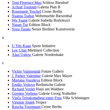
Toni Florence Mau
Schloss Biesdorf
Achraf Touloub
Galeria Plan B
Rosemarie Trockel
Crone Berlin
Naama Tsabar
Wehrmuehle Biesenthal
Wu Tsang
Galerie Isabella Bortolozzi
Nasan Tur
Edition Block
Nora Turato
Neuer Berliner Kunstverein
u
U Yits Kaan
Spore Initiative
Lee Ufan
Miettinen Collection
Alan Uglow
Galerie Nordenhake
v
Vickie Vainionpää
Future Gallery
J. Parker Valentine
Galerie Max Mayer
Mariana Vassileva
Edition Block
Emilio Vedova
Berlinische Galerie
Richard Venlet
Haus am Waldsee
Geerten Verheus
Galerie Georg Nothelfer
Vinča Terrakottafigur einer Frau
Villa Schöningen
Virginie Sistek
Tropez
Ruscha Voormann
Crone Berlin