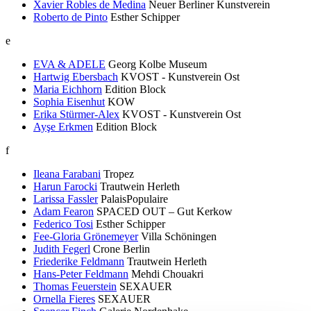
Xavier Robles de Medina
Neuer Berliner Kunstverein
Roberto de Pinto
Esther Schipper
e
EVA & ADELE
Georg Kolbe Museum
Hartwig Ebersbach
KVOST - Kunstverein Ost
Maria Eichhorn
Edition Block
Sophia Eisenhut
KOW
Erika Stürmer-Alex
KVOST - Kunstverein Ost
Ayşe Erkmen
Edition Block
f
Ileana Farabani
Tropez
Harun Farocki
Trautwein Herleth
Larissa Fassler
PalaisPopulaire
Adam Fearon
SPACED OUT – Gut Kerkow
Federico Tosi
Esther Schipper
Fee-Gloria Grönemeyer
Villa Schöningen
Judith Fegerl
Crone Berlin
Friederike Feldmann
Trautwein Herleth
Hans-Peter Feldmann
Mehdi Chouakri
Thomas Feuerstein
SEXAUER
Ornella Fieres
SEXAUER