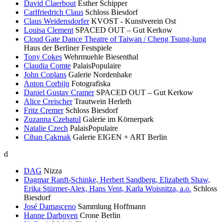
David Claerbout
Esther Schipper
Carlfriedrich Claus
Schloss Biesdorf
Claus Weidensdorfer
KVOST - Kunstverein Ost
Louisa Clement
SPACED OUT – Gut Kerkow
Cloud Gate Dance Theatre of Taiwan / Cheng Tsung-lung
Haus der Berliner Festspiele
Tony Cokes
Wehrmuehle Biesenthal
Claudia Comte
PalaisPopulaire
John Coplans
Galerie Nordenhake
Anton Corbijn
Fotografiska
Daniel Gustav Cramer
SPACED OUT – Gut Kerkow
Alice Creischer
Trautwein Herleth
Fritz Cremer
Schloss Biesdorf
Zuzanna Czebatul
Galerie im Körnerpark
Natalie Czech
PalaisPopulaire
Cihan Çakmak
Galerie EIGEN + ART Berlin
d
DAG
Nizza
Dagmar Ranft-Schinke, Herbert Sandberg, Elizabeth Shaw,
Erika Stürmer-Alex, Hans Vent, Karla Woisnitza, a.o.
Schloss
Biesdorf
José Damasceno
Sammlung Hoffmann
Hanne Darboven
Crone Berlin