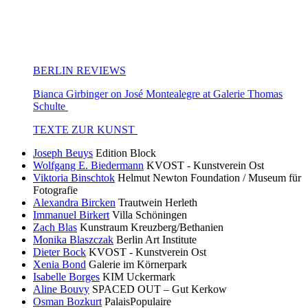
BERLIN REVIEWS
Bianca Girbinger on José Montealegre at Galerie Thomas
Schulte
TEXTE ZUR KUNST
Joseph Beuys
Edition Block
Wolfgang E. Biedermann
KVOST - Kunstverein Ost
Viktoria Binschtok
Helmut Newton Foundation / Museum für
Fotografie
Alexandra Bircken
Trautwein Herleth
Immanuel Birkert
Villa Schöningen
Zach Blas
Kunstraum Kreuzberg/Bethanien
Monika Blaszczak
Berlin Art Institute
Dieter Bock
KVOST - Kunstverein Ost
Xenia Bond
Galerie im Körnerpark
Isabelle Borges
KIM Uckermark
Aline Bouvy
SPACED OUT – Gut Kerkow
Osman Bozkurt
PalaisPopulaire