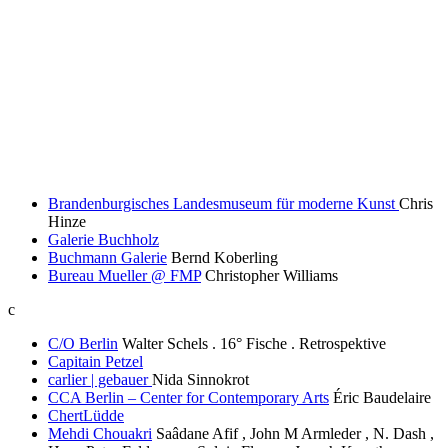
Brandenburgisches Landesmuseum für moderne Kunst
Chris
Hinze
Galerie Buchholz
Buchmann Galerie
Bernd Koberling
Bureau Mueller @ FMP
Christopher Williams
c
C/O Berlin
Walter Schels . 16° Fische . Retrospektive
Capitain Petzel
carlier | gebauer
Nida Sinnokrot
CCA Berlin – Center for Contemporary Arts
Éric Baudelaire
ChertLüdde
Mehdi Chouakri
Saâdane Afif , John M Armleder , N. Dash ,