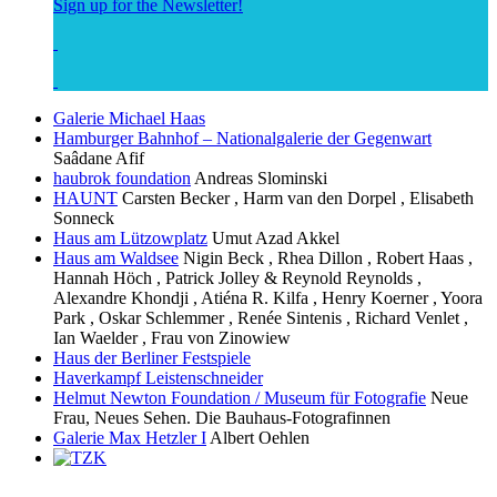
Sign up for the Newsletter!
Galerie Michael Haas
Hamburger Bahnhof – Nationalgalerie der Gegenwart
Saâdane Afif
haubrok foundation
Andreas Slominski
HAUNT
Carsten Becker , Harm van den Dorpel , Elisabeth
Sonneck
Haus am Lützowplatz
Umut Azad Akkel
Haus am Waldsee
Nigin Beck , Rhea Dillon , Robert Haas ,
Hannah Höch , Patrick Jolley & Reynold Reynolds ,
Alexandre Khondji , Atiéna R. Kilfa , Henry Koerner , Yoora
Park , Oskar Schlemmer , Renée Sintenis , Richard Venlet ,
Ian Waelder , Frau von Zinowiew
Haus der Berliner Festspiele
Haverkampf Leistenschneider
Helmut Newton Foundation / Museum für Fotografie
Neue
Frau, Neues Sehen. Die Bauhaus-Fotografinnen
Galerie Max Hetzler I
Albert Oehlen