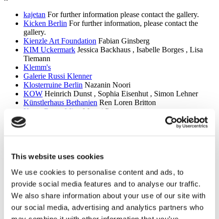
kajetan
For further information please contact the gallery.
Kicken Berlin
For further information, please contact the
gallery.
Kienzle Art Foundation
Fabian Ginsberg
KIM Uckermark
Jessica Backhaus , Isabelle Borges , Lisa
Tiemann
Klemm's
Galerie Russi Klenner
Klosterruine Berlin
Nazanin Noori
KOW
Heinrich Dunst , Sophia Eisenhut , Simon Lehner
Künstlerhaus Bethanien
Ren Loren Britton
Kunst Raum Mitte
Mooni Perry
KW Institute for Contemporary Art
Kyiv Biennial – A Bird
That cannot land
Kunstbrücke am Wildenbruch
Lucius Andres Anhello ,
Pharaz Azimi , Lotta Beckers , Caligola , Ben Glas , Susanne
Grau , Ana Hupe , Selma Lindgren , Alexander Norton
This website uses cookies
(Annita Sleep) , Kaya Pilsner , Mirae kh Rhee , Anton
We use cookies to personalise content and ads, to
Steenbock
Kunstraum Kreuzberg/Bethanien
Noor Abuarafeh , Heba Y.
provide social media features and to analyse our traffic.
Amin , Maria Thereza Alves , Aram Bartholl , Taysir Batniji ,
We also share information about your use of our site with
Giselle Beiguelman , Zach Blas , Karolina Grywnowicz , Ana
our social media, advertising and analytics partners who
Hupe , Eduardo Kac , Aline Motta , Rabih Mroué , Vanessa
Amoah Opoku , Federico Protto
may combine it with other information that you’ve