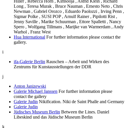
Hiller , Rebecca Horn , Kimsooja , Astrid Klein , Richard
Long , Teresa Murak , Bruce Nauman , Ernesto Neto , Chris
Newman , Gabriel Orozco , Eduardo Paolozzi , Irving Penn ,
Sigmar Polke , SUSI POP , Arnulf Rainer , Pipilotti Rist ,
Jenny Saville , Marike Schuurman , Ettore Spalletti , Nancy
Spero , Wolfgang Tillmans , Marijke van Warmerdam , Andy
Warhol , Franz West
Hua International
For further information please contact the
gallery.
i
ifa-Galerie Berlin
Rauschen – Arbeit und Wirken des
Zentrums für Kunstausstellungen der DDR
j
Anton Janizewski
Galerie Michael Janssen
For further information please
contact the gallery
Galerie Judin
Nikification. Niki de Saint Phalle and Germany
Galerie Judin
Jüdisches Museum Berlin
Between the Lines. Daniel
Libeskind und das Jüdische Museum Berlin
k