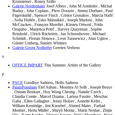
Kronsteiner , Ronny Szillo
Galerie Nordenhake
Josef Albers , John M Armleder , Michał
Budny , John Coplans , Piero Dorazio , Jimmy Durham , Paul
Fägerskiöld , Spencer Finch , Cristos Gionakos , Marcia Hafif
, Sofia Hultén , Esko Männikkö , Joseph Marioni , John
McCracken , François Morellet , Kirsten Ortwed , Frida
Orupabo , Marjetica Potrč , Harvey Quaytman , Sophie
Reinhold , Ulrich Rückriem , Jan Schoonhoven , Michael
Schmidt , Florian Slotawa , Leon Tarasewicz , Alan Uglow ,
Günter Umberg, Stanley Whitney
Galerie Georg Nothelfer
Geerten Verheus
o
OFFICE IMPART
This Summer. Artists of the Gallery
p
PACE
Goodbye Sadness, Hello Sadness
PalaisPopulaire
Etel Adnan , Mounira Al Solh , Joseph Beuys
, Osman Bozkurt , Hoy Wong Cheong , Natalie Czech ,
Claudia Comte , Marcel Dzama , Larissa Fassler , Meschac
Gaba , Ellen Gallagher , Jenny Holzer , Annette Kelm ,
William Kentridge , Imi Knoebel , Ahmed Mater , Farhad
Moshiri , Herta Müller , Shiryû Morita , Shirin Neshat , Zhijie
Qiu , Karin Sander , Viviane Sassen , Yinka Shonibare , Slavs