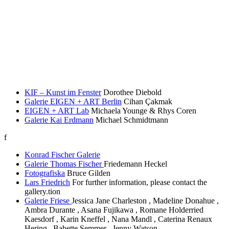
KIF – Kunst im Fenster
Dorothee Diebold
Galerie EIGEN + ART Berlin
Cihan Çakmak
EIGEN + ART Lab
Michaela Younge & Rhys Coren
Galerie Kai Erdmann
Michael Schmidtmann
f
Konrad Fischer Galerie
Galerie Thomas Fischer
Friedemann Heckel
Fotografiska
Bruce Gilden
Lars Friedrich
For further information, please contact the
gallery.tion
Galerie Friese
Jessica Jane Charleston , Madeline Donahue ,
Ambra Durante , Asana Fujikawa , Romane Holderried
Kaesdorf , Karin Kneffel , Nana Mandl , Caterina Renaux
Hering , Babette Semmer , Jenny Watson