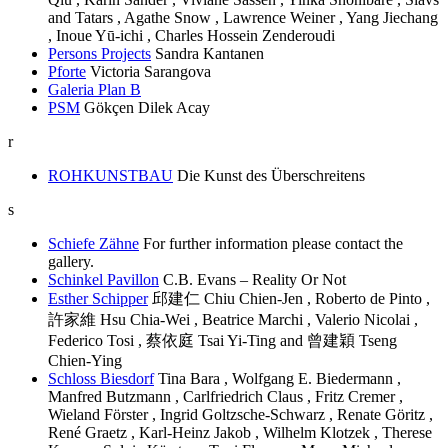
and Tatars , Agathe Snow , Lawrence Weiner , Yang Jiechang
, Inoue Yū-ichi , Charles Hossein Zenderoudi
Persons Projects
Sandra Kantanen
Pforte
Victoria Sarangova
Galeria Plan B
PSM
Gökçen Dilek Acay
r
ROHKUNSTBAU
Die Kunst des Überschreitens
s
Schiefe Zähne
For further information please contact the
gallery.
Schinkel Pavillon
C.B. Evans – Reality Or Not
Esther Schipper
邱建仁 Chiu Chien-Jen , Roberto de Pinto ,
許家維 Hsu Chia-Wei , Beatrice Marchi , Valerio Nicolai ,
Federico Tosi , 蔡依庭 Tsai Yi-Ting and 曾建穎 Tseng
Chien-Ying
Schloss Biesdorf
Tina Bara , Wolfgang E. Biedermann ,
Manfred Butzmann , Carlfriedrich Claus , Fritz Cremer ,
Wieland Förster , Ingrid Goltzsche-Schwarz , Renate Göritz ,
René Graetz , Karl-Heinz Jakob , Wilhelm Klotzek , Therese