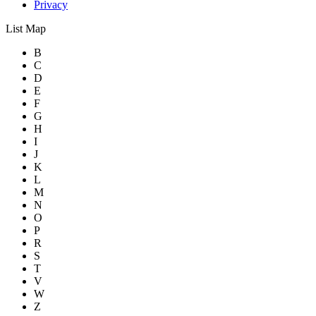
Privacy
List
Map
B
C
D
E
F
G
H
I
J
K
L
M
N
O
P
R
S
T
V
W
Z