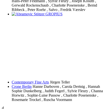
Hans-Peter Feldmann , Sylvie Fleury , Joseph Kosuth ,
Gerwald Rockenschaub , Charlotte Posenenske , Bernd
Ribbeck , Peter Roehr , Salvo , Fredrik Værslev
Contemporary Fine Arts
Jürgen Teller
Crone Berlin
Hanne Darboven , Carola Dertnig , Hannah
Sophie Dunkelberg , Judith Fegerl , Sylvie Fleury , Channa
Horwitz , Sophie-Luise Passow , Charlotte Posenenske ,
Rosemarie Trockel , Ruscha Voormann
d