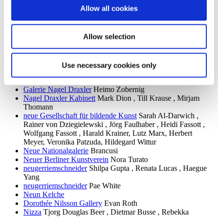
Miettinen Collection
Lee Ufan , Leena Luostarinen , Leiko
Allow all cookies
Ikemura , Lee Bae , a.o.
Galerie Molitor
Niloufar Emamifar, Lisa Jo, Laura Langer,
Marina Xenofontos
Allow selection
MOUNTAINS
Martina Kügler , Monika Maurer-
Morgenstern , Dorothy Iannone , Renate Bertlmann
n
Use necessary cookies only
NADAN
Galerie Nagel Draxler
Heimo Zobernig
Nagel Draxler Kabinett
Mark Dion , Till Krause , Mirjam
Thomann
neue Gesellschaft für bildende Kunst
Sarah Al-Darwich ,
Rainer von Dziegielewski , Jörg Faulhaber , Heidi Fassott ,
Wolfgang Fassott , Harald Krainer, Lutz Marx, Herbert
Meyer, Veronika Patzuda, Hildegard Wittur
Neue Nationalgalerie
Brancusi
Neuer Berliner Kunstverein
Nora Turato
neugerriemschneider
Shilpa Gupta , Renata Lucas , Haegue
Yang
neugerriemschneider
Pae White
Neun Kelche
Dorothée Nilsson Gallery
Evan Roth
Nizza
Tjorg Douglas Beer , Dietmar Busse , Rebekka