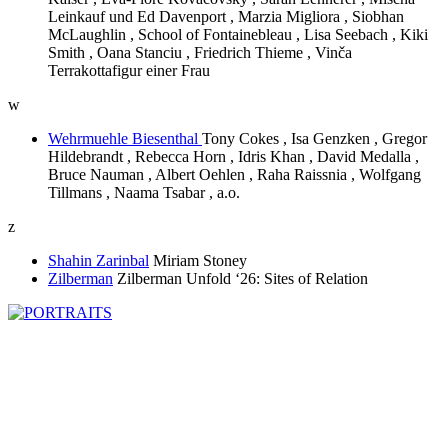
Leinkauf und Ed Davenport , Marzia Migliora , Siobhan
McLaughlin , School of Fontainebleau , Lisa Seebach , Kiki
Smith , Oana Stanciu , Friedrich Thieme , Vinča
Terrakottafigur einer Frau
w
Wehrmuehle Biesenthal
Tony Cokes , Isa Genzken , Gregor
Hildebrandt , Rebecca Horn , Idris Khan , David Medalla ,
Bruce Nauman , Albert Oehlen , Raha Raissnia , Wolfgang
Tillmans , Naama Tsabar , a.o.
z
Shahin Zarinbal
Miriam Stoney
Zilberman
Zilberman Unfold ‘26: Sites of Relation