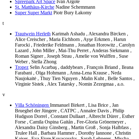
Spreepark Art Space
Iván Argote
St. Matthäus-Kirche
Nadine Schemmann
Super Super Markt
Piotr Bury Łakomy
t
Trautwein Herleth
Karimah Ashadu , Alexandra Bircken ,
Alice Creischer , Maria Eichhorn , Ayşe Erkmen , Harun
Farocki , Friederike Feldmann , Jonathan Horowitz , Carolyn
Lazard , John Miller , Mai-Thu Perret , Anderas Siekmann ,
Roman Signer , Joseph Strau , Amelie von Wulffen , Suse
Weber , Stella Zhong
Tropez
Selin Acarbaş , daddybears , François Briand , Ileana
Farabani , Olga Hohmann , Anna-Lena Krause , Neda
Naujokaitė , Thuy Tien Nguyen , Malin Kuht , Belle Santos ,
Virginie Sistek , Alex Tatarsky , Nomin Zezegmaa , a.o.
v
Villa Schöningen
Immanuel Birkert , Lisa Brice , Jan
Brueghel der Jüngere , CATPC , Annalee Davis , Philip
Hudgson Dorrel , Constant Dullaart , Albrecht Dürer , Esther
Forse , Camila Ospina Gaitán , Fee-Gloria Grönemeyer ,
Alexandra Daisy Ginsberg , Martin Groß , Sonja Halbfass ,
Trulee Hall , Barbara Hammer , Dorothy Iannone , Christin
Kaiser , Eva-Fiore Kovacovsky , Sarah Lehnerer , Mischa