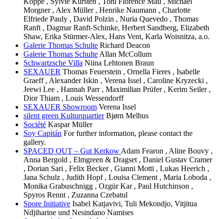
Koppe , Sylvie Kürsten , Toni Florence Mau , Michael
Morgner , Alex Müller , Henrike Naumann , Charlotte
Elfriede Pauly , David Polzin , Nuria Quevedo , Thomas
Ranft , Dagmar Ranft-Schinke, Herbert Sandberg, Elizabeth
Shaw, Erika Stürmer-Alex, Hans Vent, Karla Woisnitza, a.o.
Galerie Thomas Schulte
Richard Deacon
Galerie Thomas Schulte
Allan McCollum
Schwartzsche Villa
Niina Lehtonen Braun
SEXAUER
Thomas Feuerstein , Ornella Fieres , Isabelle
Graeff , Alexander Iskin , Verena Issel , Caroline Kryzecki ,
Jeewi Lee , Hannah Parr , Maximilian Prüfer , Kerim Seiler ,
Dior Thiam , Louis Wessendorff
SEXAUER Showroom
Verena Issel
silent green Kulturquartier
Bjørn Melhus
Société
Kaspar Müller
Soy Capitán
For further information, please contact the
gallery.
SPACED OUT – Gut Kerkow
Adam Fearon , Aline Bouvy ,
Anna Bergold , Elmgreen & Dragset , Daniel Gustav Cramer
, Dorian Sari , Felix Becker , Gianni Motti , Lukas Heerich ,
Jana Schulz , Judith Hopf , Louisa Clement , Maria Loboda ,
Monika Grabuschnigg , Ozgür Kar , Paul Hutchinson ,
Spyros Rennt , Zuzanna Czebatul
Spore Initiative
Isabel Katjavivi, Tuli Mekondjo, Vitjitua
Ndjiharine und Nesindano Namises