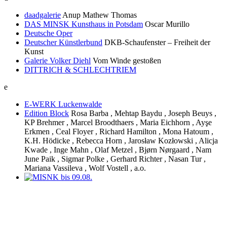
daadgalerie
Anup Mathew Thomas
DAS MINSK Kunsthaus in Potsdam
Oscar Murillo
Deutsche Oper
Deutscher Künstlerbund
DKB-Schaufenster – Freiheit der
Kunst
Galerie Volker Diehl
Vom Winde gestoßen
DITTRICH & SCHLECHTRIEM
e
E-WERK Luckenwalde
Edition Block
Rosa Barba , Mehtap Baydu , Joseph Beuys ,
KP Brehmer , Marcel Broodthaers , Maria Eichhorn , Ayşe
Erkmen , Ceal Floyer , Richard Hamilton , Mona Hatoum ,
K.H. Hödicke , Rebecca Horn , Jarosław Kozłowski , Alicja
Kwade , Inge Mahn , Olaf Metzel , Bjørn Nørgaard , Nam
June Paik , Sigmar Polke , Gerhard Richter , Nasan Tur ,
Mariana Vassileva , Wolf Vostell , a.o.