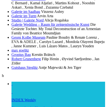
C Bernard , Kamal Aljafari , Martins Kohout , Nooshin
Askari , Xenia Bond , Zuzanna Czebatul
Galerie im Saalbau
Vinzenz Aubry
Galerie im Turm
Arvin Arta
Studio | Galerie Nord
Alicja Rogalska
Galerie Wedding – Raum für zeitgenössische Kunst
Die
Gesiezte Tochter. My Total Deconstruction of an Armenian
Family von Beatrice Moumdjian
Georg Kolbe Museum
Pauline Boudry & Renate Lorenz ,
EVA & ADELE , Carolyn Lazard , Monilola Olayemi Ilupeju
, Janne Kummer , Luis Lázaro Matos , Lauryn Youden
max goelitz
Gropius Bau
Kerstin Brätsch
Robert Grunenberg
Filip Henin , Øyvind Sørfjordmo , Jan
Zöller
Gutshaus Steglitz
Antje Majewski & Jen Tiger
h
INDEX Weekly