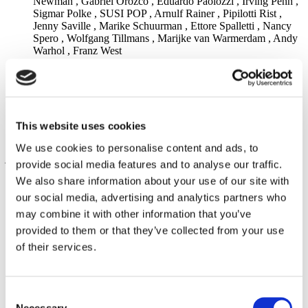
Newman , Gabriel Orozco , Eduardo Paolozzi , Irving Penn ,
Sigmar Polke , SUSI POP , Arnulf Rainer , Pipilotti Rist ,
Jenny Saville , Marike Schuurman , Ettore Spalletti , Nancy
Spero , Wolfgang Tillmans , Marijke van Warmerdam , Andy
Warhol , Franz West
Hua International
For further information please contact the
gallery.
i
ifa-Galerie Berlin
Rauschen – Arbeit und Wirken des
This website uses cookies
Zentrums für Kunstausstellungen der DDR
We use cookies to personalise content and ads, to
j
provide social media features and to analyse our traffic.
We also share information about your use of our site with
Anton Janizewski
Galerie Michael Janssen
For further information please
our social media, advertising and analytics partners who
contact the gallery
may combine it with other information that you’ve
Galerie Judin
Nikification. Niki de Saint Phalle and Germany
provided to them or that they’ve collected from your use
Galerie Judin
Jüdisches Museum Berlin
Between the Lines. Daniel
of their services.
Libeskind und das Jüdische Museum Berlin
k
Consent
kajetan
For further information please contact the gallery.
Necessary