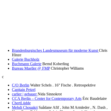
Brandenburgisches Landesmuseum für moderne Kunst
Chris
Hinze
Galerie Buchholz
Buchmann Galerie
Bernd Koberling
Bureau Mueller @ FMP
Christopher Williams
c
C/O Berlin
Walter Schels . 16° Fische . Retrospektive
Capitain Petzel
carlier | gebauer
Nida Sinnokrot
CCA Berlin – Center for Contemporary Arts
Éric Baudelaire
ChertLüdde
Mehdi Chouakri
Saâdane Afif , John M Armleder , N. Dash ,