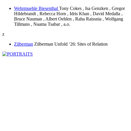
Wehrmuehle Biesenthal
Tony Cokes , Isa Genzken , Gregor
Hildebrandt , Rebecca Horn , Idris Khan , David Medalla ,
Bruce Nauman , Albert Oehlen , Raha Raissnia , Wolfgang
Tillmans , Naama Tsabar , a.o.
z
Zilberman
Zilberman Unfold ‘26: Sites of Relation