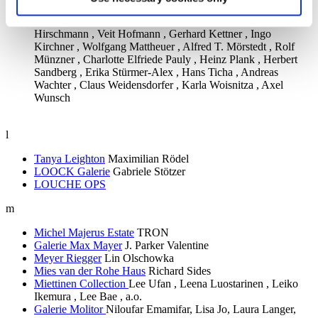
Hartwig Ebersbach , Dieter Goltzsche , Renate Göritz ,
Jürgen Haufe , Rainer Herold , Karl-Georg Hirsch , Lutz
Hirschmann , Veit Hofmann , Gerhard Kettner , Ingo
Kirchner , Wolfgang Mattheuer , Alfred T. Mörstedt , Rolf
Münzner , Charlotte Elfriede Pauly , Heinz Plank , Herbert
Sandberg , Erika Stürmer-Alex , Hans Ticha , Andreas
Wachter , Claus Weidensdorfer , Karla Woisnitza , Axel
Wunsch
l
Tanya Leighton
Maximilian Rödel
LOOCK Galerie
Gabriele Stötzer
LOUCHE OPS
m
Michel Majerus Estate
TRON
Galerie Max Mayer
J. Parker Valentine
Meyer Riegger
Lin Olschowka
Mies van der Rohe Haus
Richard Sides
Miettinen Collection
Lee Ufan , Leena Luostarinen , Leiko
Ikemura , Lee Bae , a.o.
Galerie Molitor
Niloufar Emamifar, Lisa Jo, Laura Langer,