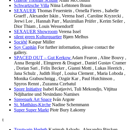
Galerie Thomas Schulte
Allan McCollum
Schwartzsche Villa
Niina Lehtonen Braun
SEXAUER
Thomas Feuerstein , Ornella Fieres , Isabelle
Graeff , Alexander Iskin , Verena Issel , Caroline Kryzecki ,
Jeewi Lee , Hannah Parr , Maximilian Prüfer , Kerim Seiler ,
Dior Thiam , Louis Wessendorff
SEXAUER Showroom
Verena Issel
silent green Kulturquartier
Bjørn Melhus
Société
Kaspar Müller
Soy Capitán
For further information, please contact the
gallery.
SPACED OUT – Gut Kerkow
Adam Fearon , Aline Bouvy ,
Anna Bergold , Elmgreen & Dragset , Daniel Gustav Cramer
, Dorian Sari , Felix Becker , Gianni Motti , Lukas Heerich ,
Jana Schulz , Judith Hopf , Louisa Clement , Maria Loboda ,
Monika Grabuschnigg , Ozgür Kar , Paul Hutchinson ,
Spyros Rennt , Zuzanna Czebatul
Spore Initiative
Isabel Katjavivi, Tuli Mekondjo, Vitjitua
Ndjiharine und Nesindano Namises
Spreepark Art Space
Iván Argote
St. Matthäus-Kirche
Nadine Schemmann
Super Super Markt
Piotr Bury Łakomy
t
Trautwein Herleth
Karimah Ashadu , Alexandra Bircken ,