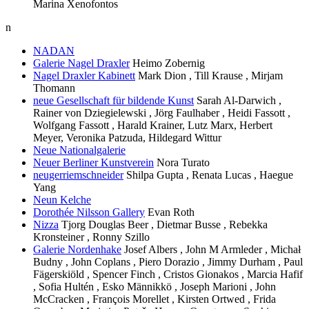
Marina Xenofontos
n
NADAN
Galerie Nagel Draxler
Heimo Zobernig
Nagel Draxler Kabinett
Mark Dion , Till Krause , Mirjam
Thomann
neue Gesellschaft für bildende Kunst
Sarah Al-Darwich ,
Rainer von Dziegielewski , Jörg Faulhaber , Heidi Fassott ,
Wolfgang Fassott , Harald Krainer, Lutz Marx, Herbert
Meyer, Veronika Patzuda, Hildegard Wittur
Neue Nationalgalerie
Neuer Berliner Kunstverein
Nora Turato
neugerriemschneider
Shilpa Gupta , Renata Lucas , Haegue
Yang
Neun Kelche
Dorothée Nilsson Gallery
Evan Roth
Nizza
Tjorg Douglas Beer , Dietmar Busse , Rebekka
Kronsteiner , Ronny Szillo
Galerie Nordenhake
Josef Albers , John M Armleder , Michał
Budny , John Coplans , Piero Dorazio , Jimmy Durham , Paul
Fägerskiöld , Spencer Finch , Cristos Gionakos , Marcia Hafif
, Sofia Hultén , Esko Männikkö , Joseph Marioni , John
McCracken , François Morellet , Kirsten Ortwed , Frida