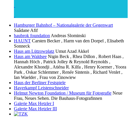
Hamburger Bahnhof – Nationalgalerie der Gegenwart
Saâdane Afif
haubrok foundation
Andreas Slominski
HAUNT
Carsten Becker , Harm van den Dorpel , Elisabeth
Sonneck
Haus am Lützowplatz
Umut Azad Akkel
Haus am Waldsee
Nigin Beck , Rhea Dillon , Robert Haas ,
Hannah Höch , Patrick Jolley & Reynold Reynolds ,
Alexandre Khondji , Atiéna R. Kilfa , Henry Koerner , Yoora
Park , Oskar Schlemmer , Renée Sintenis , Richard Venlet ,
Ian Waelder , Frau von Zinowiew
Haus der Berliner Festspiele
Haverkampf Leistenschneider
Helmut Newton Foundation / Museum für Fotografie
Neue
Frau, Neues Sehen. Die Bauhaus-Fotografinnen
Galerie Max Hetzler I
Galerie Max Hetzler III