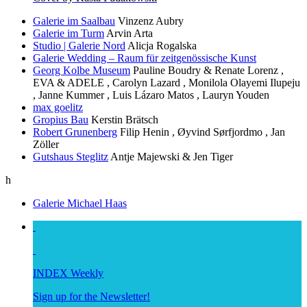
Galerie im Saalbau
Vinzenz Aubry
Galerie im Turm
Arvin Arta
Studio | Galerie Nord
Alicja Rogalska
Galerie Wedding – Raum für zeitgenössische Kunst
Georg Kolbe Museum
Pauline Boudry & Renate Lorenz ,
EVA & ADELE , Carolyn Lazard , Monilola Olayemi Ilupeju
, Janne Kummer , Luis Lázaro Matos , Lauryn Youden
max goelitz
Gropius Bau
Kerstin Brätsch
Robert Grunenberg
Filip Henin , Øyvind Sørfjordmo , Jan
Zöller
Gutshaus Steglitz
Antje Majewski & Jen Tiger
h
Galerie Michael Haas
INDEX Weekly
Sign up for the Newsletter!