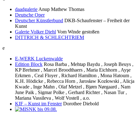
daadgalerie
Anup Mathew Thomas
Deutsche Oper
Deutscher Künstlerbund
DKB-Schaufenster – Freiheit der
Kunst
Galerie Volker Diehl
Vom Winde gestoßen
DITTRICH & SCHLECHTRIEM
e
E-WERK Luckenwalde
Edition Block
Rosa Barba , Mehtap Baydu , Joseph Beuys ,
KP Brehmer , Marcel Broodthaers , Maria Eichhorn , Ayşe
Erkmen , Ceal Floyer , Richard Hamilton , Mona Hatoum ,
K.H. Hödicke , Rebecca Horn , Jarosław Kozłowski , Alicja
Kwade , Inge Mahn , Olaf Metzel , Bjørn Nørgaard , Nam
June Paik , Sigmar Polke , Gerhard Richter , Nasan Tur ,
Mariana Vassileva , Wolf Vostell , a.o.
KIF – Kunst im Fenster
Dorothee Diebold