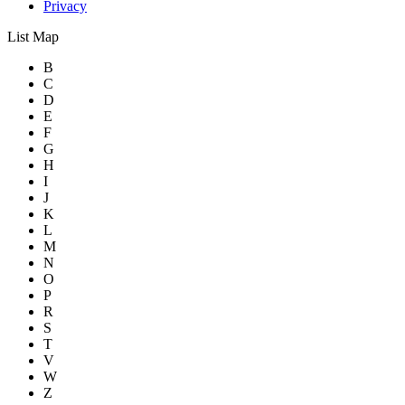
Privacy
List
Map
B
C
D
E
F
G
H
I
J
K
L
M
N
O
P
R
S
T
V
W
Z