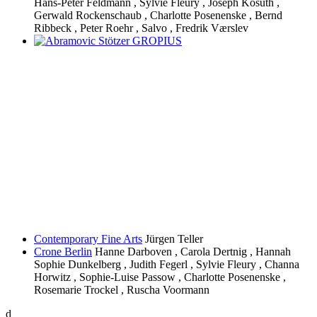
Hans-Peter Feldmann , Sylvie Fleury , Joseph Kosuth ,
Gerwald Rockenschaub , Charlotte Posenenske , Bernd
Ribbeck , Peter Roehr , Salvo , Fredrik Værslev
Contemporary Fine Arts
Jürgen Teller
Crone Berlin
Hanne Darboven , Carola Dertnig , Hannah
Sophie Dunkelberg , Judith Fegerl , Sylvie Fleury , Channa
Horwitz , Sophie-Luise Passow , Charlotte Posenenske ,
Rosemarie Trockel , Ruscha Voormann
d