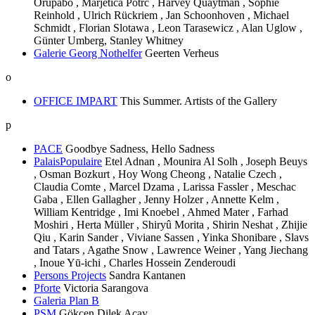
Orupabo , Marjetica Potrč , Harvey Quaytman , Sophie
Reinhold , Ulrich Rückriem , Jan Schoonhoven , Michael
Schmidt , Florian Slotawa , Leon Tarasewicz , Alan Uglow ,
Günter Umberg, Stanley Whitney
Galerie Georg Nothelfer
Geerten Verheus
o
OFFICE IMPART
This Summer. Artists of the Gallery
p
PACE
Goodbye Sadness, Hello Sadness
PalaisPopulaire
Etel Adnan , Mounira Al Solh , Joseph Beuys
, Osman Bozkurt , Hoy Wong Cheong , Natalie Czech ,
Claudia Comte , Marcel Dzama , Larissa Fassler , Meschac
Gaba , Ellen Gallagher , Jenny Holzer , Annette Kelm ,
William Kentridge , Imi Knoebel , Ahmed Mater , Farhad
Moshiri , Herta Müller , Shiryû Morita , Shirin Neshat , Zhijie
Qiu , Karin Sander , Viviane Sassen , Yinka Shonibare , Slavs
and Tatars , Agathe Snow , Lawrence Weiner , Yang Jiechang
, Inoue Yū-ichi , Charles Hossein Zenderoudi
Persons Projects
Sandra Kantanen
Pforte
Victoria Sarangova
Galeria Plan B
PSM
Gökçen Dilek Acay