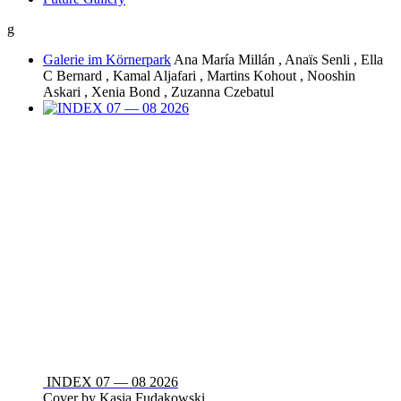
g
Galerie im Körnerpark
Ana María Millán , Anaïs Senli , Ella
C Bernard , Kamal Aljafari , Martins Kohout , Nooshin
Askari , Xenia Bond , Zuzanna Czebatul
INDEX 07 — 08 2026
Cover by Kasia Fudakowski