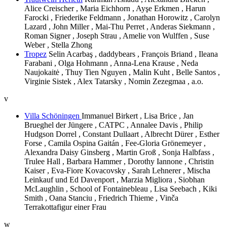
Alice Creischer , Maria Eichhorn , Ayşe Erkmen , Harun
Farocki , Friederike Feldmann , Jonathan Horowitz , Carolyn
Lazard , John Miller , Mai-Thu Perret , Anderas Siekmann ,
Roman Signer , Joseph Strau , Amelie von Wulffen , Suse
Weber , Stella Zhong
Tropez
Selin Acarbaş , daddybears , François Briand , Ileana
Farabani , Olga Hohmann , Anna-Lena Krause , Neda
Naujokaitė , Thuy Tien Nguyen , Malin Kuht , Belle Santos ,
Virginie Sistek , Alex Tatarsky , Nomin Zezegmaa , a.o.
v
Villa Schöningen
Immanuel Birkert , Lisa Brice , Jan
Brueghel der Jüngere , CATPC , Annalee Davis , Philip
Hudgson Dorrel , Constant Dullaart , Albrecht Dürer , Esther
Forse , Camila Ospina Gaitán , Fee-Gloria Grönemeyer ,
Alexandra Daisy Ginsberg , Martin Groß , Sonja Halbfass ,
Trulee Hall , Barbara Hammer , Dorothy Iannone , Christin
Kaiser , Eva-Fiore Kovacovsky , Sarah Lehnerer , Mischa
Leinkauf und Ed Davenport , Marzia Migliora , Siobhan
McLaughlin , School of Fontainebleau , Lisa Seebach , Kiki
Smith , Oana Stanciu , Friedrich Thieme , Vinča
Terrakottafigur einer Frau
w