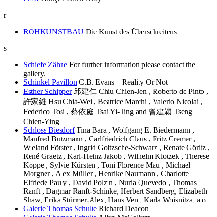
r
ROHKUNSTBAU
Die Kunst des Überschreitens
s
Schiefe Zähne
For further information please contact the
gallery.
Schinkel Pavillon
C.B. Evans – Reality Or Not
Esther Schipper
邱建仁 Chiu Chien-Jen , Roberto de Pinto ,
許家維 Hsu Chia-Wei , Beatrice Marchi , Valerio Nicolai ,
Federico Tosi , 蔡依庭 Tsai Yi-Ting and 曾建穎 Tseng
Chien-Ying
Schloss Biesdorf
Tina Bara , Wolfgang E. Biedermann ,
Manfred Butzmann , Carlfriedrich Claus , Fritz Cremer ,
Wieland Förster , Ingrid Goltzsche-Schwarz , Renate Göritz ,
René Graetz , Karl-Heinz Jakob , Wilhelm Klotzek , Therese
Koppe , Sylvie Kürsten , Toni Florence Mau , Michael
Morgner , Alex Müller , Henrike Naumann , Charlotte
Elfriede Pauly , David Polzin , Nuria Quevedo , Thomas
Ranft , Dagmar Ranft-Schinke, Herbert Sandberg, Elizabeth
Shaw, Erika Stürmer-Alex, Hans Vent, Karla Woisnitza, a.o.
Galerie Thomas Schulte
Richard Deacon