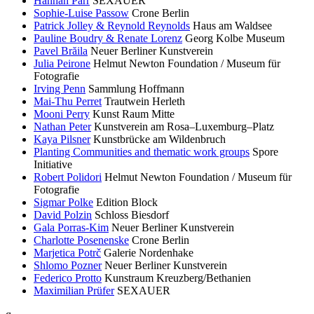
Hannah Parr
SEXAUER
Sophie-Luise Passow
Crone Berlin
Patrick Jolley & Reynold Reynolds
Haus am Waldsee
Pauline Boudry & Renate Lorenz
Georg Kolbe Museum
Pavel Brăila
Neuer Berliner Kunstverein
Julia Peirone
Helmut Newton Foundation / Museum für
Fotografie
Irving Penn
Sammlung Hoffmann
Mai-Thu Perret
Trautwein Herleth
Mooni Perry
Kunst Raum Mitte
Nathan Peter
Kunstverein am Rosa–Luxemburg–Platz
Kaya Pilsner
Kunstbrücke am Wildenbruch
Planting Communities and thematic work groups
Spore
Initiative
Robert Polidori
Helmut Newton Foundation / Museum für
Fotografie
Sigmar Polke
Edition Block
David Polzin
Schloss Biesdorf
Gala Porras-Kim
Neuer Berliner Kunstverein
Charlotte Posenenske
Crone Berlin
Marjetica Potrč
Galerie Nordenhake
Shlomo Pozner
Neuer Berliner Kunstverein
Federico Protto
Kunstraum Kreuzberg/Bethanien
Maximilian Prüfer
SEXAUER