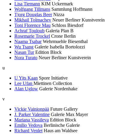
Lisa Tiemann
KIM Uckermark
Wolfgang Tillmans
Sammlung Hoffmann
Tjorg Douglas Beer
Nizza
Mikhail Tolmachev
Neuer Berliner Kunstverein
Toni Florence Mau
Schloss Biesdorf
Achraf Touloub
Galeria Plan B
Rosemarie Trockel
Crone Berlin
Naama Tsabar
Wehrmuehle Biesenthal
Wu Tsang
Galerie Isabella Bortolozzi
Nasan Tur
Edition Block
Nora Turato
Neuer Berliner Kunstverein
u
U Yits Kaan
Spore Initiative
Lee Ufan
Miettinen Collection
Alan Uglow
Galerie Nordenhake
v
Vickie Vainionpää
Future Gallery
J. Parker Valentine
Galerie Max Mayer
Mariana Vassileva
Edition Block
Emilio Vedova
Berlinische Galerie
Richard Venlet
Haus am Waldsee