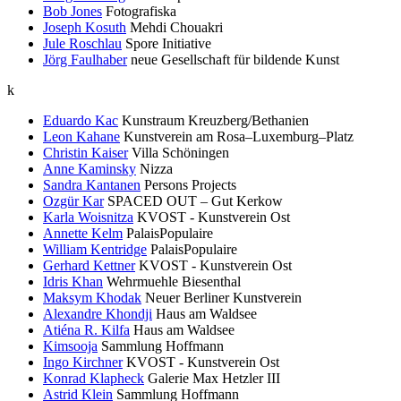
Bob Jones
Fotografiska
Joseph Kosuth
Mehdi Chouakri
Jule Roschlau
Spore Initiative
Jörg Faulhaber
neue Gesellschaft für bildende Kunst
k
Eduardo Kac
Kunstraum Kreuzberg/Bethanien
Leon Kahane
Kunstverein am Rosa–Luxemburg–Platz
Christin Kaiser
Villa Schöningen
Anne Kaminsky
Nizza
Sandra Kantanen
Persons Projects
Ozgür Kar
SPACED OUT – Gut Kerkow
Karla Woisnitza
KVOST - Kunstverein Ost
Annette Kelm
PalaisPopulaire
William Kentridge
PalaisPopulaire
Gerhard Kettner
KVOST - Kunstverein Ost
Idris Khan
Wehrmuehle Biesenthal
Maksym Khodak
Neuer Berliner Kunstverein
Alexandre Khondji
Haus am Waldsee
Atiéna R. Kilfa
Haus am Waldsee
Kimsooja
Sammlung Hoffmann
Ingo Kirchner
KVOST - Kunstverein Ost
Konrad Klapheck
Galerie Max Hetzler III
Astrid Klein
Sammlung Hoffmann