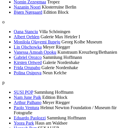
Nomin Zezegmaa
Tropez
Nazanin Noori
Klosterruine Berlin
Bjørn Nørgaard
Edition Block
o
Oana Stanciu
Villa Schöningen
Albert Oehlen
Galerie Max Hetzler I
Monilola Olayemi Ilupeju
Georg Kolbe Museum
Lin Olschowka
Meyer Riegger
Vanessa Amoah Opoku
Kunstraum Kreuzberg/Bethanien
Gabriel Orozco
Sammlung Hoffmann
Kirsten Ortwed
Galerie Nordenhake
Frida Orupabo
Galerie Nordenhake
Polina Osipova
Neun Kelche
p
SUSI POP
Sammlung Hoffmann
Nam June Paik
Edition Block
Arthur Palhano
Meyer Riegger
Paolo Ventura
Helmut Newton Foundation / Museum für
Fotografie
Eduardo Paolozzi
Sammlung Hoffmann
Yoora Park
Haus am Waldsee