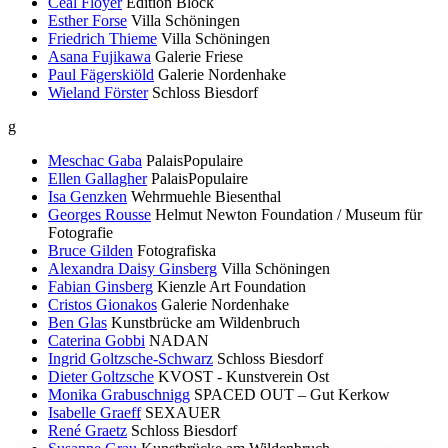
Ceal Floyer
Edition Block
Esther Forse
Villa Schöningen
Friedrich Thieme
Villa Schöningen
Asana Fujikawa
Galerie Friese
Paul Fägerskiöld
Galerie Nordenhake
Wieland Förster
Schloss Biesdorf
g
Meschac Gaba
PalaisPopulaire
Ellen Gallagher
PalaisPopulaire
Isa Genzken
Wehrmuehle Biesenthal
Georges Rousse
Helmut Newton Foundation / Museum für
Fotografie
Bruce Gilden
Fotografiska
Alexandra Daisy Ginsberg
Villa Schöningen
Fabian Ginsberg
Kienzle Art Foundation
Cristos Gionakos
Galerie Nordenhake
Ben Glas
Kunstbrücke am Wildenbruch
Caterina Gobbi
NADAN
Ingrid Goltzsche-Schwarz
Schloss Biesdorf
Dieter Goltzsche
KVOST - Kunstverein Ost
Monika Grabuschnigg
SPACED OUT – Gut Kerkow
Isabelle Graeff
SEXAUER
René Graetz
Schloss Biesdorf