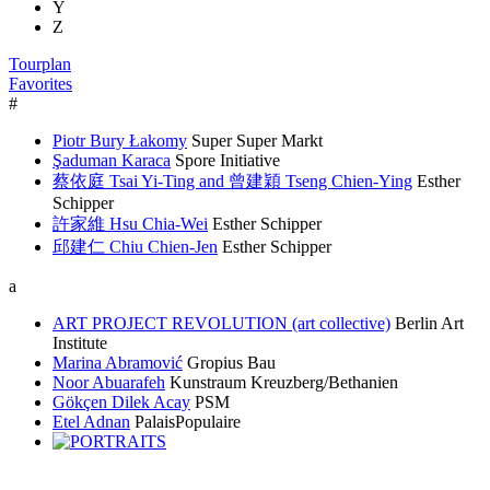
Y
Z
Tourplan
Favorites
#
Piotr Bury Łakomy
Super Super Markt
Şaduman Karaca
Spore Initiative
蔡依庭 Tsai Yi-Ting and 曾建穎 Tseng Chien-Ying
Esther
Schipper
許家維 Hsu Chia-Wei
Esther Schipper
邱建仁 Chiu Chien-Jen
Esther Schipper
a
ART PROJECT REVOLUTION (art collective)
Berlin Art
Institute
Marina Abramović
Gropius Bau
Noor Abuarafeh
Kunstraum Kreuzberg/Bethanien
Gökçen Dilek Acay
PSM
Etel Adnan
PalaisPopulaire