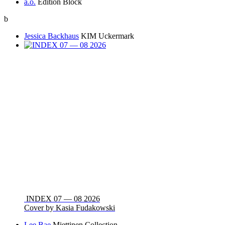
a.o.
Edition Block
b
Jessica Backhaus
KIM Uckermark
INDEX 07 — 08 2026
Cover by Kasia Fudakowski
Lee Bae
Miettinen Collection