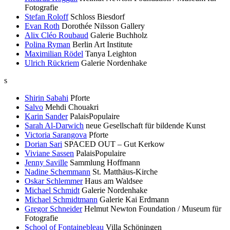
Fotografie
Stefan Roloff
Schloss Biesdorf
Evan Roth
Dorothée Nilsson Gallery
Alix Cléo Roubaud
Galerie Buchholz
Polina Ryman
Berlin Art Institute
Maximilian Rödel
Tanya Leighton
Ulrich Rückriem
Galerie Nordenhake
s
Shirin Sabahi
Pforte
Salvo
Mehdi Chouakri
Karin Sander
PalaisPopulaire
Sarah Al-Darwich
neue Gesellschaft für bildende Kunst
Victoria Sarangova
Pforte
Dorian Sari
SPACED OUT – Gut Kerkow
Viviane Sassen
PalaisPopulaire
Jenny Saville
Sammlung Hoffmann
Nadine Schemmann
St. Matthäus-Kirche
Oskar Schlemmer
Haus am Waldsee
Michael Schmidt
Galerie Nordenhake
Michael Schmidtmann
Galerie Kai Erdmann
Gregor Schneider
Helmut Newton Foundation / Museum für
Fotografie
School of Fontainebleau
Villa Schöningen