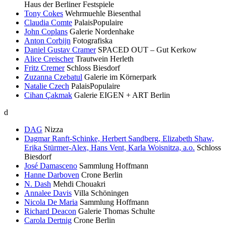
Haus der Berliner Festspiele
Tony Cokes
Wehrmuehle Biesenthal
Claudia Comte
PalaisPopulaire
John Coplans
Galerie Nordenhake
Anton Corbijn
Fotografiska
Daniel Gustav Cramer
SPACED OUT – Gut Kerkow
Alice Creischer
Trautwein Herleth
Fritz Cremer
Schloss Biesdorf
Zuzanna Czebatul
Galerie im Körnerpark
Natalie Czech
PalaisPopulaire
Cihan Çakmak
Galerie EIGEN + ART Berlin
d
DAG
Nizza
Dagmar Ranft-Schinke, Herbert Sandberg, Elizabeth Shaw,
Erika Stürmer-Alex, Hans Vent, Karla Woisnitza, a.o.
Schloss
Biesdorf
José Damasceno
Sammlung Hoffmann
Hanne Darboven
Crone Berlin
N. Dash
Mehdi Chouakri
Annalee Davis
Villa Schöningen
Nicola De Maria
Sammlung Hoffmann
Richard Deacon
Galerie Thomas Schulte
Carola Dertnig
Crone Berlin