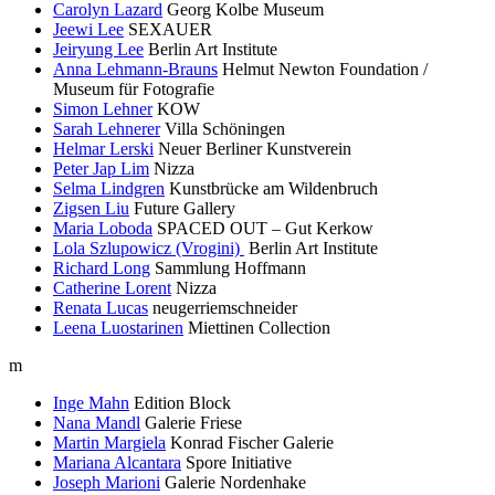
Carolyn Lazard
Georg Kolbe Museum
Jeewi Lee
SEXAUER
Jeiryung Lee
Berlin Art Institute
Anna Lehmann-Brauns
Helmut Newton Foundation /
Museum für Fotografie
Simon Lehner
KOW
Sarah Lehnerer
Villa Schöningen
Helmar Lerski
Neuer Berliner Kunstverein
Peter Jap Lim
Nizza
Selma Lindgren
Kunstbrücke am Wildenbruch
Zigsen Liu
Future Gallery
Maria Loboda
SPACED OUT – Gut Kerkow
Lola Szlupowicz (Vrogini)
Berlin Art Institute
Richard Long
Sammlung Hoffmann
Catherine Lorent
Nizza
Renata Lucas
neugerriemschneider
Leena Luostarinen
Miettinen Collection
m
Inge Mahn
Edition Block
Nana Mandl
Galerie Friese
Martin Margiela
Konrad Fischer Galerie
Mariana Alcantara
Spore Initiative
Joseph Marioni
Galerie Nordenhake