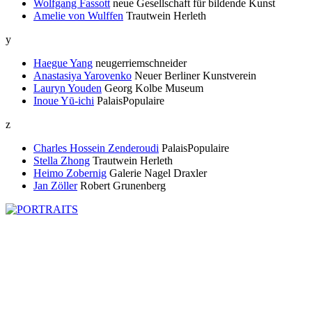
Wolfgang Fassott
neue Gesellschaft für bildende Kunst
Amelie von Wulffen
Trautwein Herleth
y
Haegue Yang
neugerriemschneider
Anastasiya Yarovenko
Neuer Berliner Kunstverein
Lauryn Youden
Georg Kolbe Museum
Inoue Yū-ichi
PalaisPopulaire
z
Charles Hossein Zenderoudi
PalaisPopulaire
Stella Zhong
Trautwein Herleth
Heimo Zobernig
Galerie Nagel Draxler
Jan Zöller
Robert Grunenberg