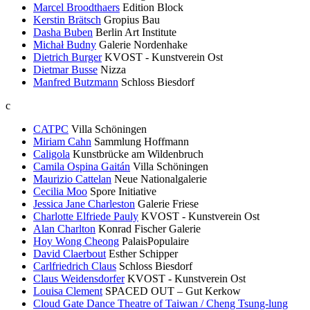
Marcel Broodthaers
Edition Block
Kerstin Brätsch
Gropius Bau
Dasha Buben
Berlin Art Institute
Michał Budny
Galerie Nordenhake
Dietrich Burger
KVOST - Kunstverein Ost
Dietmar Busse
Nizza
Manfred Butzmann
Schloss Biesdorf
c
CATPC
Villa Schöningen
Miriam Cahn
Sammlung Hoffmann
Caligola
Kunstbrücke am Wildenbruch
Camila Ospina Gaitán
Villa Schöningen
Maurizio Cattelan
Neue Nationalgalerie
Cecilia Moo
Spore Initiative
Jessica Jane Charleston
Galerie Friese
Charlotte Elfriede Pauly
KVOST - Kunstverein Ost
Alan Charlton
Konrad Fischer Galerie
Hoy Wong Cheong
PalaisPopulaire
David Claerbout
Esther Schipper
Carlfriedrich Claus
Schloss Biesdorf
Claus Weidensdorfer
KVOST - Kunstverein Ost
Louisa Clement
SPACED OUT – Gut Kerkow
Cloud Gate Dance Theatre of Taiwan / Cheng Tsung-lung