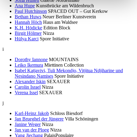
Sofia Hultén
Galerie Nordenhake
Ana Hupe
Kunstbrücke am Wildenbruch
Paul Hutchinson
SPACED OUT – Gut Kerkow
Bethan Huws
Neuer Berliner Kunstverein
Hannah Höch
Haus am Waldsee
K.H. Hödicke
Edition Block
Birgit Hölmer
Nizza
Hülya Karci
Spore Initiative
i
Dorothy Iannone
MOUNTAINS
Leiko Ikemura
Miettinen Collection
Isabel Katjavivi, Tuli Mekondjo, Vitjitua Ndjiharine und
Nesindano Namises
Spore Initiative
Alexander Iskin
SEXAUER
Carolin Israel
Nizza
Verena Issel
SEXAUER
j
Karl-Heinz Jakob
Schloss Biesdorf
Jan Brueghel der Jüngere
Villa Schöningen
Janine Weger
Nizza
Jan van der Ploeg
Nizza
Yang Jiechang
PalaisPopulaire