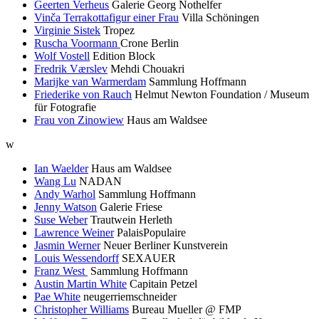
Geerten Verheus
Galerie Georg Nothelfer
Vinča Terrakottafigur einer Frau
Villa Schöningen
Virginie Sistek
Tropez
Ruscha Voormann
Crone Berlin
Wolf Vostell
Edition Block
Fredrik Værslev
Mehdi Chouakri
Marijke van Warmerdam
Sammlung Hoffmann
Friederike von Rauch
Helmut Newton Foundation / Museum
für Fotografie
Frau von Zinowiew
Haus am Waldsee
w
Ian Waelder
Haus am Waldsee
Wang Lu
NADAN
Andy Warhol
Sammlung Hoffmann
Jenny Watson
Galerie Friese
Suse Weber
Trautwein Herleth
Lawrence Weiner
PalaisPopulaire
Jasmin Werner
Neuer Berliner Kunstverein
Louis Wessendorff
SEXAUER
Franz West
Sammlung Hoffmann
Austin Martin White
Capitain Petzel
Pae White
neugerriemschneider
Christopher Williams
Bureau Mueller @ FMP