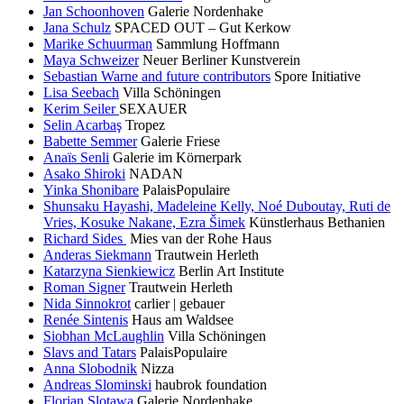
Jan Schoonhoven
Galerie Nordenhake
Jana Schulz
SPACED OUT – Gut Kerkow
Marike Schuurman
Sammlung Hoffmann
Maya Schweizer
Neuer Berliner Kunstverein
Sebastian Warne and future contributors
Spore Initiative
Lisa Seebach
Villa Schöningen
Kerim Seiler
SEXAUER
Selin Acarbaş
Tropez
Babette Semmer
Galerie Friese
Anaïs Senli
Galerie im Körnerpark
Asako Shiroki
NADAN
Yinka Shonibare
PalaisPopulaire
Shunsaku Hayashi, Madeleine Kelly, Noé Duboutay, Ruti de
Vries, Kosuke Nakane, Ezra Šimek
Künstlerhaus Bethanien
Richard Sides
Mies van der Rohe Haus
Anderas Siekmann
Trautwein Herleth
Katarzyna Sienkiewicz
Berlin Art Institute
Roman Signer
Trautwein Herleth
Nida Sinnokrot
carlier | gebauer
Renée Sintenis
Haus am Waldsee
Siobhan McLaughlin
Villa Schöningen
Slavs and Tatars
PalaisPopulaire
Anna Slobodnik
Nizza
Andreas Slominski
haubrok foundation
Florian Slotawa
Galerie Nordenhake