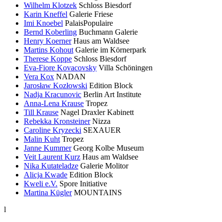
Wilhelm Klotzek
Schloss Biesdorf
Karin Kneffel
Galerie Friese
Imi Knoebel
PalaisPopulaire
Bernd Koberling
Buchmann Galerie
Henry Koerner
Haus am Waldsee
Martins Kohout
Galerie im Körnerpark
Therese Koppe
Schloss Biesdorf
Eva-Fiore Kovacovsky
Villa Schöningen
Vera Kox
NADAN
Jarosław Kozłowski
Edition Block
Nadja Kracunovic
Berlin Art Institute
Anna-Lena Krause
Tropez
Till Krause
Nagel Draxler Kabinett
Rebekka Kronsteiner
Nizza
Caroline Kryzecki
SEXAUER
Malin Kuht
Tropez
Janne Kummer
Georg Kolbe Museum
Veit Laurent Kurz
Haus am Waldsee
Nika Kutateladze
Galerie Molitor
Alicja Kwade
Edition Block
Kweli e.V.
Spore Initiative
Martina Kügler
MOUNTAINS
l