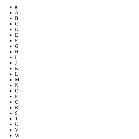
#
A
B
C
D
E
F
G
H
I
J
K
L
M
N
O
P
Q
R
S
T
U
V
W