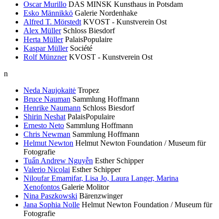
Oscar Murillo
DAS MINSK Kunsthaus in Potsdam
Esko Männikkö
Galerie Nordenhake
Alfred T. Mörstedt
KVOST - Kunstverein Ost
Alex Müller
Schloss Biesdorf
Herta Müller
PalaisPopulaire
Kaspar Müller
Société
Rolf Münzner
KVOST - Kunstverein Ost
n
Neda Naujokaitė
Tropez
Bruce Nauman
Sammlung Hoffmann
Henrike Naumann
Schloss Biesdorf
Shirin Neshat
PalaisPopulaire
Ernesto Neto
Sammlung Hoffmann
Chris Newman
Sammlung Hoffmann
Helmut Newton
Helmut Newton Foundation / Museum für
Fotografie
Tuấn Andrew Nguyễn
Esther Schipper
Valerio Nicolai
Esther Schipper
Niloufar Emamifar, Lisa Jo, Laura Langer, Marina
Xenofontos
Galerie Molitor
Nina Paszkowski
Bärenzwinger
Jana Sophia Nolle
Helmut Newton Foundation / Museum für
Fotografie