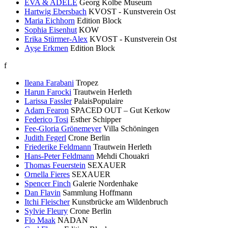
EVA & ADELE
Georg Kolbe Museum
Hartwig Ebersbach
KVOST - Kunstverein Ost
Maria Eichhorn
Edition Block
Sophia Eisenhut
KOW
Erika Stürmer-Alex
KVOST - Kunstverein Ost
Ayşe Erkmen
Edition Block
f
Ileana Farabani
Tropez
Harun Farocki
Trautwein Herleth
Larissa Fassler
PalaisPopulaire
Adam Fearon
SPACED OUT – Gut Kerkow
Federico Tosi
Esther Schipper
Fee-Gloria Grönemeyer
Villa Schöningen
Judith Fegerl
Crone Berlin
Friederike Feldmann
Trautwein Herleth
Hans-Peter Feldmann
Mehdi Chouakri
Thomas Feuerstein
SEXAUER
Ornella Fieres
SEXAUER
Spencer Finch
Galerie Nordenhake
Dan Flavin
Sammlung Hoffmann
Itchi Fleischer
Kunstbrücke am Wildenbruch
Sylvie Fleury
Crone Berlin
Flo Maak
NADAN