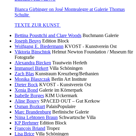
Bianca Girbinger on José Montealegre at Galerie Thomas
Schulte
TEXTE ZUR KUNST
Bettina Pousttchi and Clare Woods
Buchmann Galerie
Joseph Beuys
Edition Block
Wolfgang E. Biedermann
KVOST - Kunstverein Ost
Viktoria Binschtok
Helmut Newton Foundation / Museum für
Fotografie
Alexandra Bircken
Trautwein Herleth
Immanuel Birkert
Villa Schöningen
Zach Blas
Kunstraum Kreuzberg/Bethanien
Monika Blaszczak
Berlin Art Institute
Dieter Bock
KVOST - Kunstverein Ost
Xenia Bond
Galerie im Körnerpark
Isabelle Borges
KIM Uckermark
Aline Bouvy
SPACED OUT – Gut Kerkow
Osman Bozkurt
PalaisPopulaire
Marc Brandenburg
Berlinische Galerie
Niina Lehtonen Braun
Schwartzsche Villa
KP Brehmer
Edition Block
François Briand
Tropez
Lisa Brice
Villa Schöningen