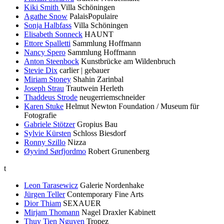
Kiki Smith
Villa Schöningen
Agathe Snow
PalaisPopulaire
Sonja Halbfass
Villa Schöningen
Elisabeth Sonneck
HAUNT
Ettore Spalletti
Sammlung Hoffmann
Nancy Spero
Sammlung Hoffmann
Anton Steenbock
Kunstbrücke am Wildenbruch
Stevie Dix
carlier | gebauer
Miriam Stoney
Shahin Zarinbal
Joseph Strau
Trautwein Herleth
Thaddeus Strode
neugerriemschneider
Karen Stuke
Helmut Newton Foundation / Museum für
Fotografie
Gabriele Stötzer
Gropius Bau
Sylvie Kürsten
Schloss Biesdorf
Ronny Szillo
Nizza
Øyvind Sørfjordmo
Robert Grunenberg
t
Leon Tarasewicz
Galerie Nordenhake
Jürgen Teller
Contemporary Fine Arts
Dior Thiam
SEXAUER
Mirjam Thomann
Nagel Draxler Kabinett
Thuy Tien Nguyen
Tropez