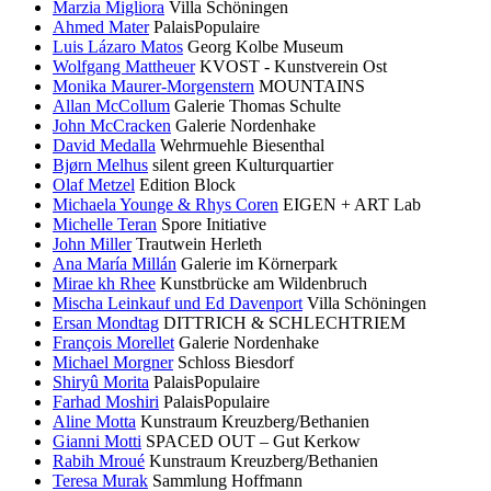
Marzia Migliora
Villa Schöningen
Ahmed Mater
PalaisPopulaire
Luis Lázaro Matos
Georg Kolbe Museum
Wolfgang Mattheuer
KVOST - Kunstverein Ost
Monika Maurer-Morgenstern
MOUNTAINS
Allan McCollum
Galerie Thomas Schulte
John McCracken
Galerie Nordenhake
David Medalla
Wehrmuehle Biesenthal
Bjørn Melhus
silent green Kulturquartier
Olaf Metzel
Edition Block
Michaela Younge & Rhys Coren
EIGEN + ART Lab
Michelle Teran
Spore Initiative
John Miller
Trautwein Herleth
Ana María Millán
Galerie im Körnerpark
Mirae kh Rhee
Kunstbrücke am Wildenbruch
Mischa Leinkauf und Ed Davenport
Villa Schöningen
Ersan Mondtag
DITTRICH & SCHLECHTRIEM
François Morellet
Galerie Nordenhake
Michael Morgner
Schloss Biesdorf
Shiryû Morita
PalaisPopulaire
Farhad Moshiri
PalaisPopulaire
Aline Motta
Kunstraum Kreuzberg/Bethanien
Gianni Motti
SPACED OUT – Gut Kerkow
Rabih Mroué
Kunstraum Kreuzberg/Bethanien
Teresa Murak
Sammlung Hoffmann