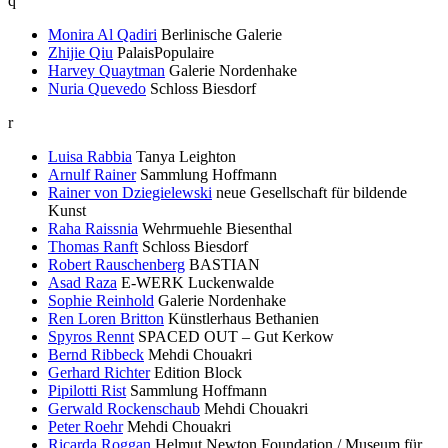
q
Monira Al Qadiri
Berlinische Galerie
Zhijie Qiu
PalaisPopulaire
Harvey Quaytman
Galerie Nordenhake
Nuria Quevedo
Schloss Biesdorf
r
Luisa Rabbia
Tanya Leighton
Arnulf Rainer
Sammlung Hoffmann
Rainer von Dziegielewski
neue Gesellschaft für bildende
Kunst
Raha Raissnia
Wehrmuehle Biesenthal
Thomas Ranft
Schloss Biesdorf
Robert Rauschenberg
BASTIAN
Asad Raza
E-WERK Luckenwalde
Sophie Reinhold
Galerie Nordenhake
Ren Loren Britton
Künstlerhaus Bethanien
Spyros Rennt
SPACED OUT – Gut Kerkow
Bernd Ribbeck
Mehdi Chouakri
Gerhard Richter
Edition Block
Pipilotti Rist
Sammlung Hoffmann
Gerwald Rockenschaub
Mehdi Chouakri
Peter Roehr
Mehdi Chouakri
Ricarda Roggan
Helmut Newton Foundation / Museum für