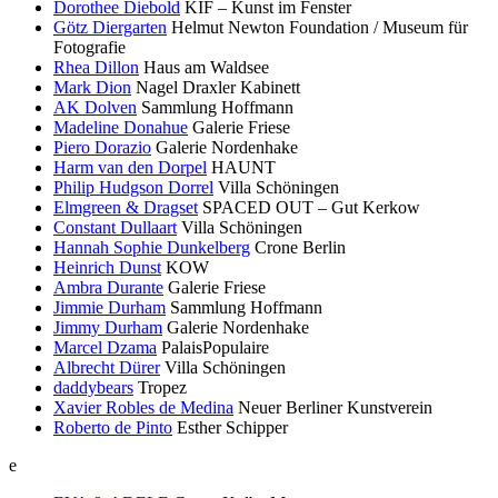
Dorothee Diebold
KIF – Kunst im Fenster
Götz Diergarten
Helmut Newton Foundation / Museum für
Fotografie
Rhea Dillon
Haus am Waldsee
Mark Dion
Nagel Draxler Kabinett
AK Dolven
Sammlung Hoffmann
Madeline Donahue
Galerie Friese
Piero Dorazio
Galerie Nordenhake
Harm van den Dorpel
HAUNT
Philip Hudgson Dorrel
Villa Schöningen
Elmgreen & Dragset
SPACED OUT – Gut Kerkow
Constant Dullaart
Villa Schöningen
Hannah Sophie Dunkelberg
Crone Berlin
Heinrich Dunst
KOW
Ambra Durante
Galerie Friese
Jimmie Durham
Sammlung Hoffmann
Jimmy Durham
Galerie Nordenhake
Marcel Dzama
PalaisPopulaire
Albrecht Dürer
Villa Schöningen
daddybears
Tropez
Xavier Robles de Medina
Neuer Berliner Kunstverein
Roberto de Pinto
Esther Schipper
e