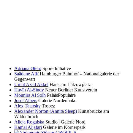
Adriana Otero
Spore Initiative
Saâdane Afif
Hamburger Bahnhof – Nationalgalerie der
Gegenwart
Umut Azad Akkel
Haus am Lützowplatz
Havîn Al-Sîndy
Neuer Berliner Kunstverein
Mounira Al Solh
PalaisPopulaire
Josef Albers
Galerie Nordenhake
Alex Tatarsky
Tropez
Alexander Norton (Annita Sleep)
Kunstbrücke am
Wildenbruch
Alicja Rogalska
Studio | Galerie Nord
Kamal Aljafari
Galerie im Körnerpark