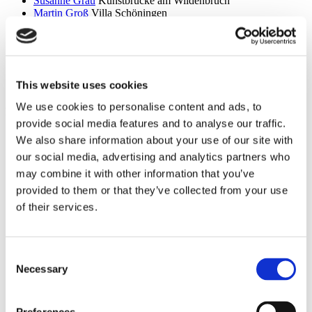
Susanne Grau
Kunstbrücke am Wildenbruch
Martin Groß
Villa Schöningen
Karolina Grywnowicz
Kunstraum Kreuzberg/Bethanien
Carla Guagliardi
Sammlung Hoffmann
Shilpa Gupta
Hamburger Bahnhof – Nationalgalerie der
Gegenwart
Renate Göritz
KVOST - Kunstverein Ost
This website uses cookies
Günter Umberg, Stanley Whitney
Galerie Nordenhake
We use cookies to personalise content and ads, to
h
provide social media features and to analyse our traffic.
Robert Haas
Haus am Waldsee
We also share information about your use of our site with
Marcia Hafif
Galerie Nordenhake
our social media, advertising and analytics partners who
Trulee Hall
Villa Schöningen
Richard Hamilton
Edition Block
may combine it with other information that you’ve
Barbara Hammer
Villa Schöningen
provided to them or that they’ve collected from your use
Hans Ticha
KVOST - Kunstverein Ost
of their services.
Harald Krainer, Lutz Marx, Herbert Meyer, Veronika Patzuda,
Hildegard Wittur
neue Gesellschaft für bildende Kunst
Mona Hatoum
Edition Block
Jürgen Haufe
KVOST - Kunstverein Ost
Consent
Friedemann Heckel
Galerie Thomas Fischer
Necessary
Selection
Lukas Heerich
SPACED OUT – Gut Kerkow
Stef Heidhues
Galerie EIGEN + ART Berlin
Heidi Fassott
neue Gesellschaft für bildende Kunst
Heinz Plank
KVOST - Kunstverein Ost