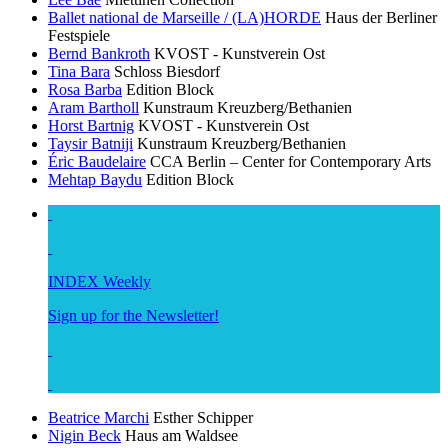
Ballet national de Marseille / (LA)HORDE
Haus der Berliner
Festspiele
Bernd Bankroth
KVOST - Kunstverein Ost
Tina Bara
Schloss Biesdorf
Rosa Barba
Edition Block
Aram Bartholl
Kunstraum Kreuzberg/Bethanien
Horst Bartnig
KVOST - Kunstverein Ost
Taysir Batniji
Kunstraum Kreuzberg/Bethanien
Éric Baudelaire
CCA Berlin – Center for Contemporary Arts
Mehtap Baydu
Edition Block
INDEX Weekly
Sign up for the Newsletter!
Beatrice Marchi
Esther Schipper
Nigin Beck
Haus am Waldsee