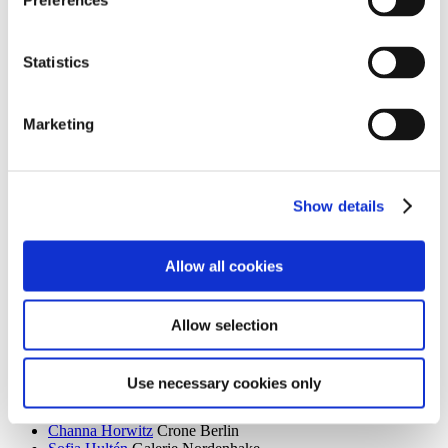
Preferences
Filip Henin
Robert Grunenberg
Mike Hentz
Nizza
Herbert Sandberg
KVOST - Kunstverein Ost
Statistics
Caterina Renaux Hering
Galerie Friese
Georg Herold
Sammlung Hoffmann
Rainer Herold
KVOST - Kunstverein Ost
Marketing
Hilal Alkan
Spore Initiative
Gregor Hildebrandt
Wehrmuehle Biesenthal
Susan Hiller
Sammlung Hoffmann
Chris Hinze
Brandenburgisches Landesmuseum für moderne
Kunst
Show details
Karl-Georg Hirsch
KVOST - Kunstverein Ost
Lutz Hirschmann
KVOST - Kunstverein Ost
Christoph Hochhäusler
Neuer Berliner Kunstverein
Allow all cookies
Veit Hofmann
KVOST - Kunstverein Ost
Olga Hohmann
Tropez
Romane Holderried Kaesdorf
Galerie Friese
Jenny Holzer
PalaisPopulaire
Allow selection
Judith Hopf
SPACED OUT – Gut Kerkow
Frank Jimin Hopp
Galerie Wedding – Raum für
zeitgenössische Kunst
Use necessary cookies only
Rebecca Horn
Edition Block
Jonathan Horowitz
Trautwein Herleth
Channa Horwitz
Crone Berlin