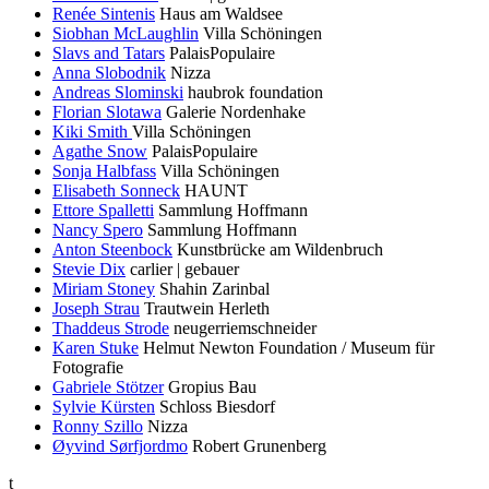
Renée Sintenis
Haus am Waldsee
Siobhan McLaughlin
Villa Schöningen
Slavs and Tatars
PalaisPopulaire
Anna Slobodnik
Nizza
Andreas Slominski
haubrok foundation
Florian Slotawa
Galerie Nordenhake
Kiki Smith
Villa Schöningen
Agathe Snow
PalaisPopulaire
Sonja Halbfass
Villa Schöningen
Elisabeth Sonneck
HAUNT
Ettore Spalletti
Sammlung Hoffmann
Nancy Spero
Sammlung Hoffmann
Anton Steenbock
Kunstbrücke am Wildenbruch
Stevie Dix
carlier | gebauer
Miriam Stoney
Shahin Zarinbal
Joseph Strau
Trautwein Herleth
Thaddeus Strode
neugerriemschneider
Karen Stuke
Helmut Newton Foundation / Museum für
Fotografie
Gabriele Stötzer
Gropius Bau
Sylvie Kürsten
Schloss Biesdorf
Ronny Szillo
Nizza
Øyvind Sørfjordmo
Robert Grunenberg
t