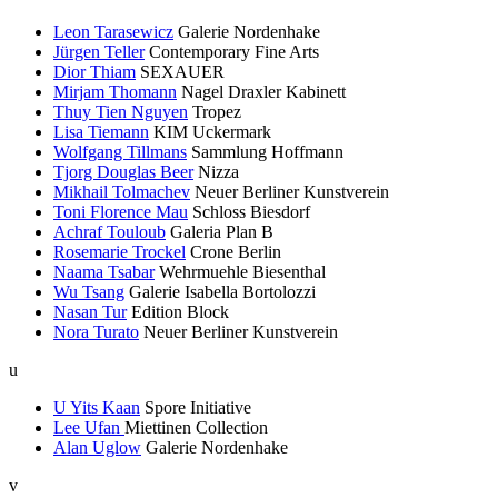
Leon Tarasewicz
Galerie Nordenhake
Jürgen Teller
Contemporary Fine Arts
Dior Thiam
SEXAUER
Mirjam Thomann
Nagel Draxler Kabinett
Thuy Tien Nguyen
Tropez
Lisa Tiemann
KIM Uckermark
Wolfgang Tillmans
Sammlung Hoffmann
Tjorg Douglas Beer
Nizza
Mikhail Tolmachev
Neuer Berliner Kunstverein
Toni Florence Mau
Schloss Biesdorf
Achraf Touloub
Galeria Plan B
Rosemarie Trockel
Crone Berlin
Naama Tsabar
Wehrmuehle Biesenthal
Wu Tsang
Galerie Isabella Bortolozzi
Nasan Tur
Edition Block
Nora Turato
Neuer Berliner Kunstverein
u
U Yits Kaan
Spore Initiative
Lee Ufan
Miettinen Collection
Alan Uglow
Galerie Nordenhake
v