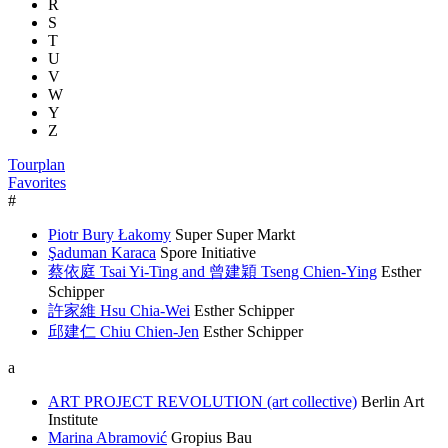
R
S
T
U
V
W
Y
Z
Tourplan
Favorites
#
Piotr Bury Łakomy
Super Super Markt
Şaduman Karaca
Spore Initiative
蔡依庭 Tsai Yi-Ting and 曾建穎 Tseng Chien-Ying
Esther
Schipper
許家維 Hsu Chia-Wei
Esther Schipper
邱建仁 Chiu Chien-Jen
Esther Schipper
a
ART PROJECT REVOLUTION (art collective)
Berlin Art
Institute
Marina Abramović
Gropius Bau