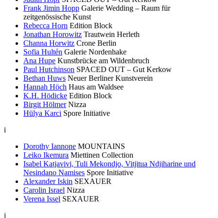
Frank Jimin Hopp
Galerie Wedding – Raum für
zeitgenössische Kunst
Rebecca Horn
Edition Block
Jonathan Horowitz
Trautwein Herleth
Channa Horwitz
Crone Berlin
Sofia Hultén
Galerie Nordenhake
Ana Hupe
Kunstbrücke am Wildenbruch
Paul Hutchinson
SPACED OUT – Gut Kerkow
Bethan Huws
Neuer Berliner Kunstverein
Hannah Höch
Haus am Waldsee
K.H. Hödicke
Edition Block
Birgit Hölmer
Nizza
Hülya Karci
Spore Initiative
i
Dorothy Iannone
MOUNTAINS
Leiko Ikemura
Miettinen Collection
Isabel Katjavivi, Tuli Mekondjo, Vitjitua Ndjiharine und
Nesindano Namises
Spore Initiative
Alexander Iskin
SEXAUER
Carolin Israel
Nizza
Verena Issel
SEXAUER
j