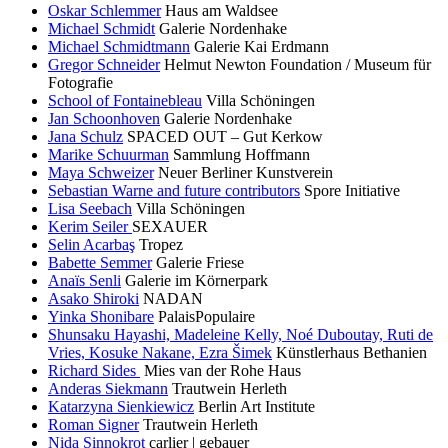
Oskar Schlemmer
Haus am Waldsee
Michael Schmidt
Galerie Nordenhake
Michael Schmidtmann
Galerie Kai Erdmann
Gregor Schneider
Helmut Newton Foundation / Museum für
Fotografie
School of Fontainebleau
Villa Schöningen
Jan Schoonhoven
Galerie Nordenhake
Jana Schulz
SPACED OUT – Gut Kerkow
Marike Schuurman
Sammlung Hoffmann
Maya Schweizer
Neuer Berliner Kunstverein
Sebastian Warne and future contributors
Spore Initiative
Lisa Seebach
Villa Schöningen
Kerim Seiler
SEXAUER
Selin Acarbaş
Tropez
Babette Semmer
Galerie Friese
Anaïs Senli
Galerie im Körnerpark
Asako Shiroki
NADAN
Yinka Shonibare
PalaisPopulaire
Shunsaku Hayashi, Madeleine Kelly, Noé Duboutay, Ruti de
Vries, Kosuke Nakane, Ezra Šimek
Künstlerhaus Bethanien
Richard Sides
Mies van der Rohe Haus
Anderas Siekmann
Trautwein Herleth
Katarzyna Sienkiewicz
Berlin Art Institute
Roman Signer
Trautwein Herleth
Nida Sinnokrot
carlier | gebauer