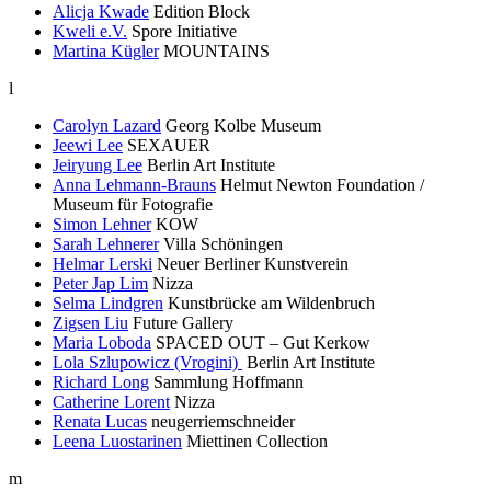
Alicja Kwade
Edition Block
Kweli e.V.
Spore Initiative
Martina Kügler
MOUNTAINS
l
Carolyn Lazard
Georg Kolbe Museum
Jeewi Lee
SEXAUER
Jeiryung Lee
Berlin Art Institute
Anna Lehmann-Brauns
Helmut Newton Foundation /
Museum für Fotografie
Simon Lehner
KOW
Sarah Lehnerer
Villa Schöningen
Helmar Lerski
Neuer Berliner Kunstverein
Peter Jap Lim
Nizza
Selma Lindgren
Kunstbrücke am Wildenbruch
Zigsen Liu
Future Gallery
Maria Loboda
SPACED OUT – Gut Kerkow
Lola Szlupowicz (Vrogini)
Berlin Art Institute
Richard Long
Sammlung Hoffmann
Catherine Lorent
Nizza
Renata Lucas
neugerriemschneider
Leena Luostarinen
Miettinen Collection
m