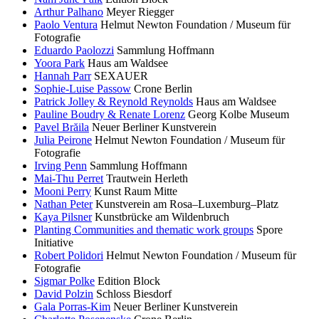
Arthur Palhano
Meyer Riegger
Paolo Ventura
Helmut Newton Foundation / Museum für
Fotografie
Eduardo Paolozzi
Sammlung Hoffmann
Yoora Park
Haus am Waldsee
Hannah Parr
SEXAUER
Sophie-Luise Passow
Crone Berlin
Patrick Jolley & Reynold Reynolds
Haus am Waldsee
Pauline Boudry & Renate Lorenz
Georg Kolbe Museum
Pavel Brăila
Neuer Berliner Kunstverein
Julia Peirone
Helmut Newton Foundation / Museum für
Fotografie
Irving Penn
Sammlung Hoffmann
Mai-Thu Perret
Trautwein Herleth
Mooni Perry
Kunst Raum Mitte
Nathan Peter
Kunstverein am Rosa–Luxemburg–Platz
Kaya Pilsner
Kunstbrücke am Wildenbruch
Planting Communities and thematic work groups
Spore
Initiative
Robert Polidori
Helmut Newton Foundation / Museum für
Fotografie
Sigmar Polke
Edition Block
David Polzin
Schloss Biesdorf
Gala Porras-Kim
Neuer Berliner Kunstverein