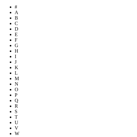
#
A
B
C
D
E
F
G
H
I
J
K
L
M
N
O
P
Q
R
S
T
U
V
W