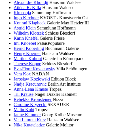
Alexandre Khondji
Haus am Waldsee
Atiéna R. Kilfa
Haus am Waldsee
Kimsooja
Sammlung Hoffmann
Ingo Kirchner
KVOST - Kunstverein Ost
Konrad Klapheck
Galerie Max Hetzler III
Astrid Klein
Sammlung Hoffmann
Wilhelm Klotzek
Schloss Biesdorf
Karin Kneffel
Galerie Friese
Imi Knoebel
PalaisPopulaire
Bernd Koberling
Buchmann Galerie
Henry Koerner
Haus am Waldsee
Martins Kohout
Galerie im Körnerpark
Therese Koppe
Schloss Biesdorf
Eva-Fiore Kovacovsky
Villa Schöningen
Vera Kox
NADAN
Jarosław Kozłowski
Edition Block
Nadja Kracunovic
Berlin Art Institute
Anna-Lena Krause
Tropez
Till Krause
Nagel Draxler Kabinett
Rebekka Kronsteiner
Nizza
Caroline Kryzecki
SEXAUER
Malin Kuht
Tropez
Janne Kummer
Georg Kolbe Museum
Veit Laurent Kurz
Haus am Waldsee
Nika Kutateladze
Galerie Molitor