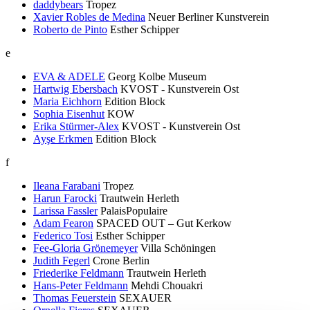
daddybears
Tropez
Xavier Robles de Medina
Neuer Berliner Kunstverein
Roberto de Pinto
Esther Schipper
e
EVA & ADELE
Georg Kolbe Museum
Hartwig Ebersbach
KVOST - Kunstverein Ost
Maria Eichhorn
Edition Block
Sophia Eisenhut
KOW
Erika Stürmer-Alex
KVOST - Kunstverein Ost
Ayşe Erkmen
Edition Block
f
Ileana Farabani
Tropez
Harun Farocki
Trautwein Herleth
Larissa Fassler
PalaisPopulaire
Adam Fearon
SPACED OUT – Gut Kerkow
Federico Tosi
Esther Schipper
Fee-Gloria Grönemeyer
Villa Schöningen
Judith Fegerl
Crone Berlin
Friederike Feldmann
Trautwein Herleth
Hans-Peter Feldmann
Mehdi Chouakri
Thomas Feuerstein
SEXAUER