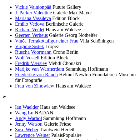
Vickie Vainionpää
Future Gallery
J. Parker Valentine
Galerie Max Mayer
Mariana Vassileva
Edition Block
Emilio Vedova
Berlinische Galerie
Richard Venlet
Haus am Waldsee
Geerten Verheus
Galerie Georg Nothelfer
Vinča Terrakottafigur einer Frau
Villa Schöningen
Virginie Sistek
Tropez
Ruscha Voormann
Crone Berlin
Wolf Vostell
Edition Block
Fredrik Værslev
Mehdi Chouakri
Marijke van Warmerdam
Sammlung Hoffmann
Friederike von Rauch
Helmut Newton Foundation / Museum
für Fotografie
Frau von Zinowiew
Haus am Waldsee
w
Ian Waelder
Haus am Waldsee
Wang Lu
NADAN
Andy Warhol
Sammlung Hoffmann
Jenny Watson
Galerie Friese
Suse Weber
Trautwein Herleth
Lawrence Weiner
PalaisPopulaire