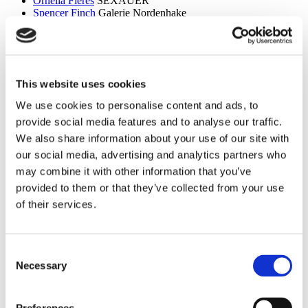
Ornella Fieres
SEXAUER
Spencer Finch
Galerie Nordenhake
Dan Flavin
Sammlung Hoffmann
Itchi Fleischer
Kunstbrücke am Wildenbruch
Sylvie Fleury
Crone Berlin
Flo Maak
NADAN
Ceal Floyer
Edition Block
This website uses cookies
Esther Forse
Villa Schöningen
Friedrich Thieme
Villa Schöningen
We use cookies to personalise content and ads, to
Asana Fujikawa
Galerie Friese
provide social media features and to analyse our traffic.
Paul Fägerskiöld
Galerie Nordenhake
Wieland Förster
Schloss Biesdorf
We also share information about your use of our site with
our social media, advertising and analytics partners who
g
may combine it with other information that you’ve
Meschac Gaba
PalaisPopulaire
provided to them or that they’ve collected from your use
Ellen Gallagher
PalaisPopulaire
of their services.
Isa Genzken
Wehrmuehle Biesenthal
Georges Rousse
Helmut Newton Foundation / Museum für
Fotografie
Bruce Gilden
Fotografiska
Consent
Alexandra Daisy Ginsberg
Villa Schöningen
Necessary
Selection
Fabian Ginsberg
Kienzle Art Foundation
Cristos Gionakos
Galerie Nordenhake
Ben Glas
Kunstbrücke am Wildenbruch
Caterina Gobbi
NADAN