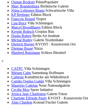
Osman Bozkurt
PalaisPopulaire
Marc Brandenburg
Berlinische Galerie
Niina Lehtonen Braun
Schwartzsche Villa
KP Brehmer
Edition Block
François Briand
Tropez
Lisa Brice
Villa Schöningen
Marcel Broodthaers
Edition Block
Kerstin Brätsch
Gropius Bau
Dasha Buben
Berlin Art Institute
Michał Budny
Galerie Nordenhake
Dietrich Burger
KVOST - Kunstverein Ost
Dietmar Busse
Nizza
Manfred Butzmann
Schloss Biesdorf
c
CATPC
Villa Schöningen
Miriam Cahn
Sammlung Hoffmann
Caligola
Kunstbrücke am Wildenbruch
Camila Ospina Gaitán
Villa Schöningen
Maurizio Cattelan
Neue Nationalgalerie
Cecilia Moo
Spore Initiative
Jessica Jane Charleston
Galerie Friese
Charlotte Elfriede Pauly
KVOST - Kunstverein Ost
Alan Charlton
Konrad Fischer Galerie