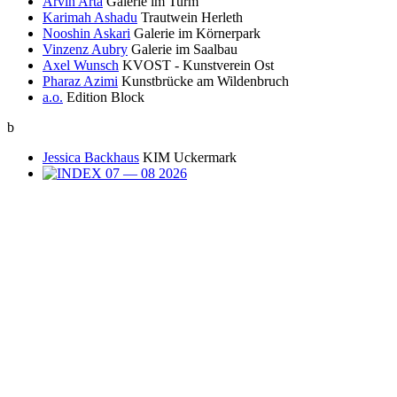
Arvin Arta
Galerie im Turm
Karimah Ashadu
Trautwein Herleth
Nooshin Askari
Galerie im Körnerpark
Vinzenz Aubry
Galerie im Saalbau
Axel Wunsch
KVOST - Kunstverein Ost
Pharaz Azimi
Kunstbrücke am Wildenbruch
a.o.
Edition Block
b
Jessica Backhaus
KIM Uckermark