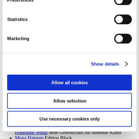
Preferences
Ingrid Goltzsche-Schwarz
Schloss Biesdorf
Dieter Goltzsche
KVOST - Kunstverein Ost
Monika Grabuschnigg
SPACED OUT – Gut Kerkow
Statistics
Isabelle Graeff
SEXAUER
René Graetz
Schloss Biesdorf
Susanne Grau
Kunstbrücke am Wildenbruch
Marketing
Martin Groß
Villa Schöningen
Karolina Grywnowicz
Kunstraum Kreuzberg/Bethanien
Carla Guagliardi
Sammlung Hoffmann
Shilpa Gupta
Hamburger Bahnhof – Nationalgalerie der
Gegenwart
Show details
Renate Göritz
KVOST - Kunstverein Ost
Günter Umberg, Stanley Whitney
Galerie Nordenhake
Allow all cookies
h
Robert Haas
Haus am Waldsee
Marcia Hafif
Galerie Nordenhake
Allow selection
Trulee Hall
Villa Schöningen
Richard Hamilton
Edition Block
Barbara Hammer
Villa Schöningen
Use necessary cookies only
Hans Ticha
KVOST - Kunstverein Ost
Harald Krainer, Lutz Marx, Herbert Meyer, Veronika Patzuda,
Hildegard Wittur
neue Gesellschaft für bildende Kunst
Mona Hatoum
Edition Block