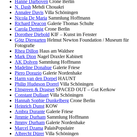
Hanne Darboven
Crone Berlin
N. Dash
Mehdi Chouakri
Annalee Davis
Villa Schöningen
Nicola De Maria
Sammlung Hoffmann
Richard Deacon
Galerie Thomas Schulte
Carola Dertnig
Crone Berlin
Dorothee Diebold
KIF – Kunst im Fenster
Götz Diergarten
Helmut Newton Foundation / Museum für
Fotografie
Rhea Dillon
Haus am Waldsee
Mark Dion
Nagel Draxler Kabinett
AK Dolven
Sammlung Hoffmann
Madeline Donahue
Galerie Friese
Piero Dorazio
Galerie Nordenhake
Harm van den Dorpel
HAUNT
Philip Hudgson Dorrel
Villa Schöningen
Elmgreen & Dragset
SPACED OUT – Gut Kerkow
Constant Dullaart
Villa Schöningen
Hannah Sophie Dunkelberg
Crone Berlin
Heinrich Dunst
KOW
Ambra Durante
Galerie Friese
Jimmie Durham
Sammlung Hoffmann
Jimmy Durham
Galerie Nordenhake
Marcel Dzama
PalaisPopulaire
Albrecht Dürer
Villa Schöningen