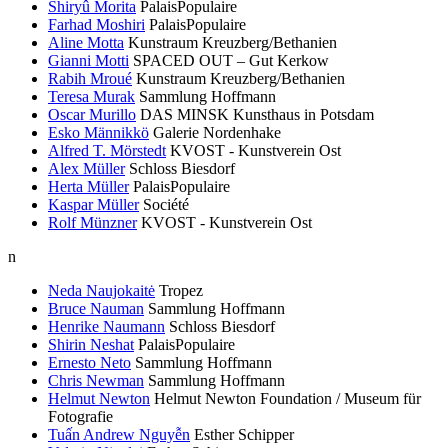
Shiryû Morita
PalaisPopulaire
Farhad Moshiri
PalaisPopulaire
Aline Motta
Kunstraum Kreuzberg/Bethanien
Gianni Motti
SPACED OUT – Gut Kerkow
Rabih Mroué
Kunstraum Kreuzberg/Bethanien
Teresa Murak
Sammlung Hoffmann
Oscar Murillo
DAS MINSK Kunsthaus in Potsdam
Esko Männikkö
Galerie Nordenhake
Alfred T. Mörstedt
KVOST - Kunstverein Ost
Alex Müller
Schloss Biesdorf
Herta Müller
PalaisPopulaire
Kaspar Müller
Société
Rolf Münzner
KVOST - Kunstverein Ost
n
Neda Naujokaitė
Tropez
Bruce Nauman
Sammlung Hoffmann
Henrike Naumann
Schloss Biesdorf
Shirin Neshat
PalaisPopulaire
Ernesto Neto
Sammlung Hoffmann
Chris Newman
Sammlung Hoffmann
Helmut Newton
Helmut Newton Foundation / Museum für
Fotografie
Tuấn Andrew Nguyễn
Esther Schipper