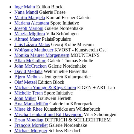
Inge Mahn
Edition Block
Nana Mandl
Galerie Friese
Martin Margiela
Konrad Fischer Galerie
Mariana Alcantara
Spore Initiative
Joseph Marioni
Galerie Nordenhake
Marzia Migliora
Villa Schöningen
Ahmed Mater
PalaisPopulaire
Luis Lázaro Matos
Georg Kolbe Museum
Wolfgang Mattheuer
KVOST - Kunstverein Ost
Monika Maurer-Morgenstern
MOUNTAINS
Allan McCollum
Galerie Thomas Schulte
John McCracken
Galerie Nordenhake
David Medalla
Wehrmuehle Biesenthal
Bjørn Melhus
silent green Kulturquartier
Olaf Metzel
Edition Block
Michaela Younge & Rhys Coren
EIGEN + ART Lab
Michelle Teran
Spore Initiative
John Miller
Trautwein Herleth
Ana María Millán
Galerie im Körnerpark
Mirae kh Rhee
Kunstbrücke am Wildenbruch
Mischa Leinkauf und Ed Davenport
Villa Schöningen
Ersan Mondtag
DITTRICH & SCHLECHTRIEM
François Morellet
Galerie Nordenhake
Michael Morgner
Schloss Biesdorf