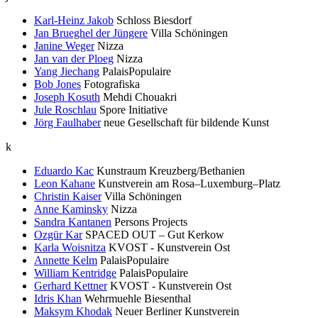
Karl-Heinz Jakob
Schloss Biesdorf
Jan Brueghel der Jüngere
Villa Schöningen
Janine Weger
Nizza
Jan van der Ploeg
Nizza
Yang Jiechang
PalaisPopulaire
Bob Jones
Fotografiska
Joseph Kosuth
Mehdi Chouakri
Jule Roschlau
Spore Initiative
Jörg Faulhaber
neue Gesellschaft für bildende Kunst
k
Eduardo Kac
Kunstraum Kreuzberg/Bethanien
Leon Kahane
Kunstverein am Rosa–Luxemburg–Platz
Christin Kaiser
Villa Schöningen
Anne Kaminsky
Nizza
Sandra Kantanen
Persons Projects
Ozgür Kar
SPACED OUT – Gut Kerkow
Karla Woisnitza
KVOST - Kunstverein Ost
Annette Kelm
PalaisPopulaire
William Kentridge
PalaisPopulaire
Gerhard Kettner
KVOST - Kunstverein Ost
Idris Khan
Wehrmuehle Biesenthal
Maksym Khodak
Neuer Berliner Kunstverein