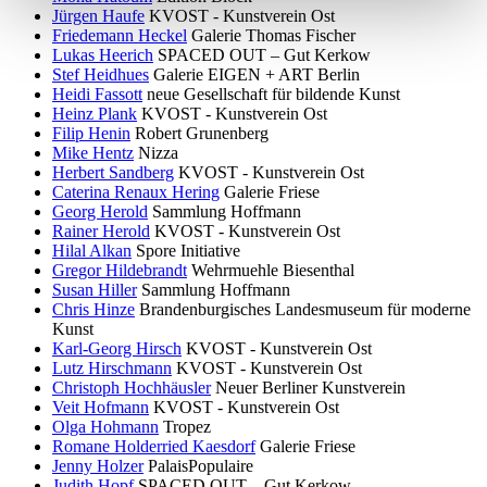
Jürgen Haufe
KVOST - Kunstverein Ost
Friedemann Heckel
Galerie Thomas Fischer
Lukas Heerich
SPACED OUT – Gut Kerkow
Stef Heidhues
Galerie EIGEN + ART Berlin
Heidi Fassott
neue Gesellschaft für bildende Kunst
Heinz Plank
KVOST - Kunstverein Ost
Filip Henin
Robert Grunenberg
Mike Hentz
Nizza
Herbert Sandberg
KVOST - Kunstverein Ost
Caterina Renaux Hering
Galerie Friese
Georg Herold
Sammlung Hoffmann
Rainer Herold
KVOST - Kunstverein Ost
Hilal Alkan
Spore Initiative
Gregor Hildebrandt
Wehrmuehle Biesenthal
Susan Hiller
Sammlung Hoffmann
Chris Hinze
Brandenburgisches Landesmuseum für moderne
Kunst
Karl-Georg Hirsch
KVOST - Kunstverein Ost
Lutz Hirschmann
KVOST - Kunstverein Ost
Christoph Hochhäusler
Neuer Berliner Kunstverein
Veit Hofmann
KVOST - Kunstverein Ost
Olga Hohmann
Tropez
Romane Holderried Kaesdorf
Galerie Friese
Jenny Holzer
PalaisPopulaire
Judith Hopf
SPACED OUT – Gut Kerkow