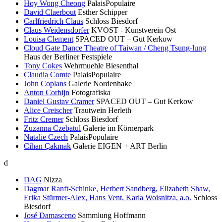
Hoy Wong Cheong
PalaisPopulaire
David Claerbout
Esther Schipper
Carlfriedrich Claus
Schloss Biesdorf
Claus Weidensdorfer
KVOST - Kunstverein Ost
Louisa Clement
SPACED OUT – Gut Kerkow
Cloud Gate Dance Theatre of Taiwan / Cheng Tsung-lung
Haus der Berliner Festspiele
Tony Cokes
Wehrmuehle Biesenthal
Claudia Comte
PalaisPopulaire
John Coplans
Galerie Nordenhake
Anton Corbijn
Fotografiska
Daniel Gustav Cramer
SPACED OUT – Gut Kerkow
Alice Creischer
Trautwein Herleth
Fritz Cremer
Schloss Biesdorf
Zuzanna Czebatul
Galerie im Körnerpark
Natalie Czech
PalaisPopulaire
Cihan Çakmak
Galerie EIGEN + ART Berlin
d
DAG
Nizza
Dagmar Ranft-Schinke, Herbert Sandberg, Elizabeth Shaw,
Erika Stürmer-Alex, Hans Vent, Karla Woisnitza, a.o.
Schloss
Biesdorf
José Damasceno
Sammlung Hoffmann