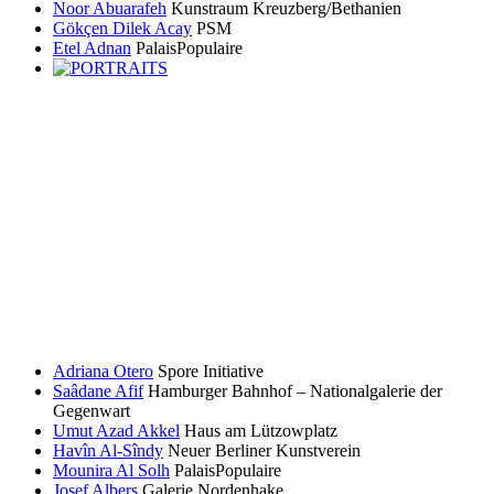
Noor Abuarafeh
Kunstraum Kreuzberg/Bethanien
Gökçen Dilek Acay
PSM
Etel Adnan
PalaisPopulaire
Adriana Otero
Spore Initiative
Saâdane Afif
Hamburger Bahnhof – Nationalgalerie der
Gegenwart
Umut Azad Akkel
Haus am Lützowplatz
Havîn Al-Sîndy
Neuer Berliner Kunstverein
Mounira Al Solh
PalaisPopulaire
Josef Albers
Galerie Nordenhake