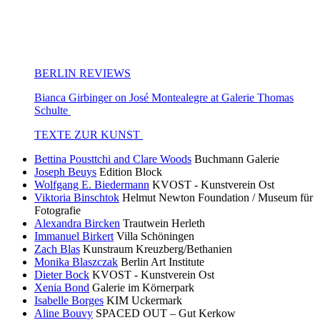
BERLIN REVIEWS
Bianca Girbinger on José Montealegre at Galerie Thomas
Schulte
TEXTE ZUR KUNST
Bettina Pousttchi and Clare Woods
Buchmann Galerie
Joseph Beuys
Edition Block
Wolfgang E. Biedermann
KVOST - Kunstverein Ost
Viktoria Binschtok
Helmut Newton Foundation / Museum für
Fotografie
Alexandra Bircken
Trautwein Herleth
Immanuel Birkert
Villa Schöningen
Zach Blas
Kunstraum Kreuzberg/Bethanien
Monika Blaszczak
Berlin Art Institute
Dieter Bock
KVOST - Kunstverein Ost
Xenia Bond
Galerie im Körnerpark
Isabelle Borges
KIM Uckermark
Aline Bouvy
SPACED OUT – Gut Kerkow