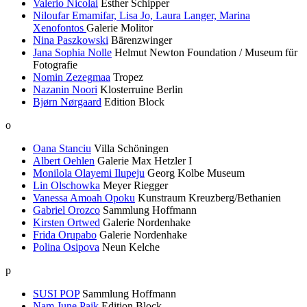
Valerio Nicolai
Esther Schipper
Niloufar Emamifar, Lisa Jo, Laura Langer, Marina
Xenofontos
Galerie Molitor
Nina Paszkowski
Bärenzwinger
Jana Sophia Nolle
Helmut Newton Foundation / Museum für
Fotografie
Nomin Zezegmaa
Tropez
Nazanin Noori
Klosterruine Berlin
Bjørn Nørgaard
Edition Block
o
Oana Stanciu
Villa Schöningen
Albert Oehlen
Galerie Max Hetzler I
Monilola Olayemi Ilupeju
Georg Kolbe Museum
Lin Olschowka
Meyer Riegger
Vanessa Amoah Opoku
Kunstraum Kreuzberg/Bethanien
Gabriel Orozco
Sammlung Hoffmann
Kirsten Ortwed
Galerie Nordenhake
Frida Orupabo
Galerie Nordenhake
Polina Osipova
Neun Kelche
p
SUSI POP
Sammlung Hoffmann
Nam June Paik
Edition Block