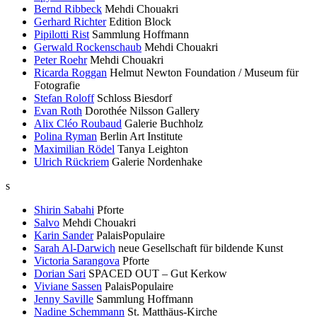
Bernd Ribbeck
Mehdi Chouakri
Gerhard Richter
Edition Block
Pipilotti Rist
Sammlung Hoffmann
Gerwald Rockenschaub
Mehdi Chouakri
Peter Roehr
Mehdi Chouakri
Ricarda Roggan
Helmut Newton Foundation / Museum für
Fotografie
Stefan Roloff
Schloss Biesdorf
Evan Roth
Dorothée Nilsson Gallery
Alix Cléo Roubaud
Galerie Buchholz
Polina Ryman
Berlin Art Institute
Maximilian Rödel
Tanya Leighton
Ulrich Rückriem
Galerie Nordenhake
s
Shirin Sabahi
Pforte
Salvo
Mehdi Chouakri
Karin Sander
PalaisPopulaire
Sarah Al-Darwich
neue Gesellschaft für bildende Kunst
Victoria Sarangova
Pforte
Dorian Sari
SPACED OUT – Gut Kerkow
Viviane Sassen
PalaisPopulaire
Jenny Saville
Sammlung Hoffmann
Nadine Schemmann
St. Matthäus-Kirche