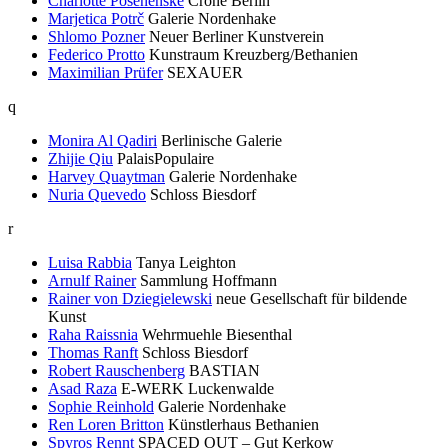
Charlotte Posenenske
Crone Berlin
Marjetica Potrč
Galerie Nordenhake
Shlomo Pozner
Neuer Berliner Kunstverein
Federico Protto
Kunstraum Kreuzberg/Bethanien
Maximilian Prüfer
SEXAUER
q
Monira Al Qadiri
Berlinische Galerie
Zhijie Qiu
PalaisPopulaire
Harvey Quaytman
Galerie Nordenhake
Nuria Quevedo
Schloss Biesdorf
r
Luisa Rabbia
Tanya Leighton
Arnulf Rainer
Sammlung Hoffmann
Rainer von Dziegielewski
neue Gesellschaft für bildende
Kunst
Raha Raissnia
Wehrmuehle Biesenthal
Thomas Ranft
Schloss Biesdorf
Robert Rauschenberg
BASTIAN
Asad Raza
E-WERK Luckenwalde
Sophie Reinhold
Galerie Nordenhake
Ren Loren Britton
Künstlerhaus Bethanien
Spyros Rennt
SPACED OUT – Gut Kerkow