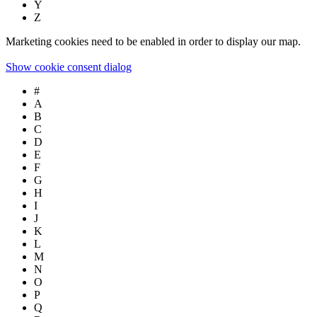
Y
Z
Marketing cookies need to be enabled in order to display our map.
Show cookie consent dialog
#
A
B
C
D
E
F
G
H
I
J
K
L
M
N
O
P
Q