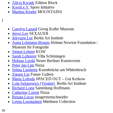
Alicja Kwade
Edition Block
Kweli e.V.
Spore Initiative
Martina Kügler
MOUNTAINS
l
Carolyn Lazard
Georg Kolbe Museum
Jeewi Lee
SEXAUER
Jeiryung Lee
Berlin Art Institute
Anna Lehmann-Brauns
Helmut Newton Foundation /
Museum für Fotografie
Simon Lehner
KOW
Sarah Lehnerer
Villa Schöningen
Helmar Lerski
Neuer Berliner Kunstverein
Peter Jap Lim
Nizza
Selma Lindgren
Kunstbrücke am Wildenbruch
Zigsen Liu
Future Gallery
Maria Loboda
SPACED OUT – Gut Kerkow
Lola Szlupowicz (Vrogini)
Berlin Art Institute
Richard Long
Sammlung Hoffmann
Catherine Lorent
Nizza
Renata Lucas
neugerriemschneider
Leena Luostarinen
Miettinen Collection
m