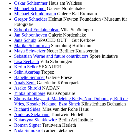
Oskar Schlemmer
Haus am Waldsee
Michael Schmidt
Galerie Nordenhake
Michael Schmidtmann
Galerie Kai Erdmann
Gregor Schneider
Helmut Newton Foundation / Museum für
Fotografie
School of Fontainebleau
Villa Schöningen
Jan Schoonhoven
Galerie Nordenhake
Jana Schulz
SPACED OUT – Gut Kerkow
Marike Schuurman
Sammlung Hoffmann
Maya Schweizer
Neuer Berliner Kunstverein
Sebastian Warne and future contributors
Spore Initiative
Lisa Seebach
Villa Schöningen
Kerim Seiler
SEXAUER
Selin Acarbaş
Tropez
Babette Semmer
Galerie Friese
Anaïs Senli
Galerie im Körnerpark
Asako Shiroki
NADAN
Yinka Shonibare
PalaisPopulaire
Shunsaku Hayashi, Madeleine Kelly, Noé Duboutay, Ruti de
Vries, Kosuke Nakane, Ezra Šimek
Künstlerhaus Bethanien
Richard Sides
Mies van der Rohe Haus
Anderas Siekmann
Trautwein Herleth
Katarzyna Sienkiewicz
Berlin Art Institute
Roman Signer
Trautwein Herleth
Nida Sinnokrot
carlier | gebauer