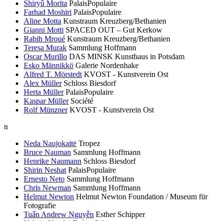
Shiryû Morita
PalaisPopulaire
Farhad Moshiri
PalaisPopulaire
Aline Motta
Kunstraum Kreuzberg/Bethanien
Gianni Motti
SPACED OUT – Gut Kerkow
Rabih Mroué
Kunstraum Kreuzberg/Bethanien
Teresa Murak
Sammlung Hoffmann
Oscar Murillo
DAS MINSK Kunsthaus in Potsdam
Esko Männikkö
Galerie Nordenhake
Alfred T. Mörstedt
KVOST - Kunstverein Ost
Alex Müller
Schloss Biesdorf
Herta Müller
PalaisPopulaire
Kaspar Müller
Société
Rolf Münzner
KVOST - Kunstverein Ost
n
Neda Naujokaitė
Tropez
Bruce Nauman
Sammlung Hoffmann
Henrike Naumann
Schloss Biesdorf
Shirin Neshat
PalaisPopulaire
Ernesto Neto
Sammlung Hoffmann
Chris Newman
Sammlung Hoffmann
Helmut Newton
Helmut Newton Foundation / Museum für
Fotografie
Tuấn Andrew Nguyễn
Esther Schipper