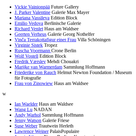
Vickie Vainionpää
Future Gallery
J. Parker Valentine
Galerie Max Mayer
Mariana Vassileva
Edition Block
Emilio Vedova
Berlinische Galerie
Richard Venlet
Haus am Waldsee
Geerten Verheus
Galerie Georg Nothelfer
Vinča Terrakottafigur einer Frau
Villa Schöningen
Virginie Sistek
Tropez
Ruscha Voormann
Crone Berlin
Wolf Vostell
Edition Block
Fredrik Værslev
Mehdi Chouakri
Marijke van Warmerdam
Sammlung Hoffmann
Friederike von Rauch
Helmut Newton Foundation / Museum
für Fotografie
Frau von Zinowiew
Haus am Waldsee
w
Ian Waelder
Haus am Waldsee
Wang Lu
NADAN
Andy Warhol
Sammlung Hoffmann
Jenny Watson
Galerie Friese
Suse Weber
Trautwein Herleth
Lawrence Weiner
PalaisPopulaire