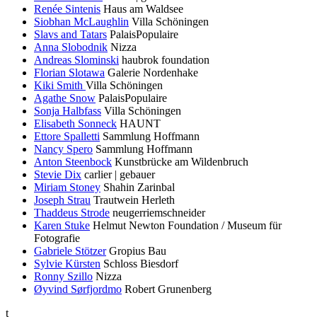
Renée Sintenis
Haus am Waldsee
Siobhan McLaughlin
Villa Schöningen
Slavs and Tatars
PalaisPopulaire
Anna Slobodnik
Nizza
Andreas Slominski
haubrok foundation
Florian Slotawa
Galerie Nordenhake
Kiki Smith
Villa Schöningen
Agathe Snow
PalaisPopulaire
Sonja Halbfass
Villa Schöningen
Elisabeth Sonneck
HAUNT
Ettore Spalletti
Sammlung Hoffmann
Nancy Spero
Sammlung Hoffmann
Anton Steenbock
Kunstbrücke am Wildenbruch
Stevie Dix
carlier | gebauer
Miriam Stoney
Shahin Zarinbal
Joseph Strau
Trautwein Herleth
Thaddeus Strode
neugerriemschneider
Karen Stuke
Helmut Newton Foundation / Museum für
Fotografie
Gabriele Stötzer
Gropius Bau
Sylvie Kürsten
Schloss Biesdorf
Ronny Szillo
Nizza
Øyvind Sørfjordmo
Robert Grunenberg
t