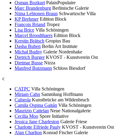
Osman Bozkurt
PalaisPopulaire
Marc Brandenburg
Berlinische Galerie
Niina Lehtonen Braun
Schwartzsche Villa
KP Brehmer
Edition Block
François Briand
Tropez
Lisa Brice
Villa Schöningen
Marcel Broodthaers
Edition Block
Kerstin Brätsch
Gropius Bau
Dasha Buben
Berlin Art Institute
Michał Budny
Galerie Nordenhake
Dietrich Burger
KVOST - Kunstverein Ost
Dietmar Busse
Nizza
Manfred Butzmann
Schloss Biesdorf
c
CATPC
Villa Schöningen
Miriam Cahn
Sammlung Hoffmann
Caligola
Kunstbrücke am Wildenbruch
Camila Ospina Gaitán
Villa Schöningen
Maurizio Cattelan
Neue Nationalgalerie
Cecilia Moo
Spore Initiative
Jessica Jane Charleston
Galerie Friese
Charlotte Elfriede Pauly
KVOST - Kunstverein Ost
Alan Charlton
Konrad Fischer Galerie