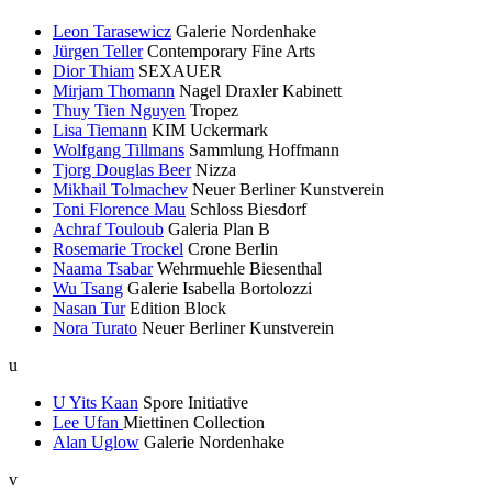
Leon Tarasewicz
Galerie Nordenhake
Jürgen Teller
Contemporary Fine Arts
Dior Thiam
SEXAUER
Mirjam Thomann
Nagel Draxler Kabinett
Thuy Tien Nguyen
Tropez
Lisa Tiemann
KIM Uckermark
Wolfgang Tillmans
Sammlung Hoffmann
Tjorg Douglas Beer
Nizza
Mikhail Tolmachev
Neuer Berliner Kunstverein
Toni Florence Mau
Schloss Biesdorf
Achraf Touloub
Galeria Plan B
Rosemarie Trockel
Crone Berlin
Naama Tsabar
Wehrmuehle Biesenthal
Wu Tsang
Galerie Isabella Bortolozzi
Nasan Tur
Edition Block
Nora Turato
Neuer Berliner Kunstverein
u
U Yits Kaan
Spore Initiative
Lee Ufan
Miettinen Collection
Alan Uglow
Galerie Nordenhake
v