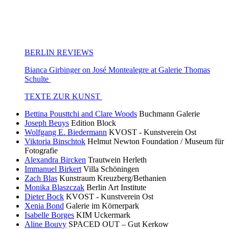
BERLIN REVIEWS
Bianca Girbinger on José Montealegre at Galerie Thomas
Schulte
TEXTE ZUR KUNST
Bettina Pousttchi and Clare Woods
Buchmann Galerie
Joseph Beuys
Edition Block
Wolfgang E. Biedermann
KVOST - Kunstverein Ost
Viktoria Binschtok
Helmut Newton Foundation / Museum für
Fotografie
Alexandra Bircken
Trautwein Herleth
Immanuel Birkert
Villa Schöningen
Zach Blas
Kunstraum Kreuzberg/Bethanien
Monika Blaszczak
Berlin Art Institute
Dieter Bock
KVOST - Kunstverein Ost
Xenia Bond
Galerie im Körnerpark
Isabelle Borges
KIM Uckermark
Aline Bouvy
SPACED OUT – Gut Kerkow