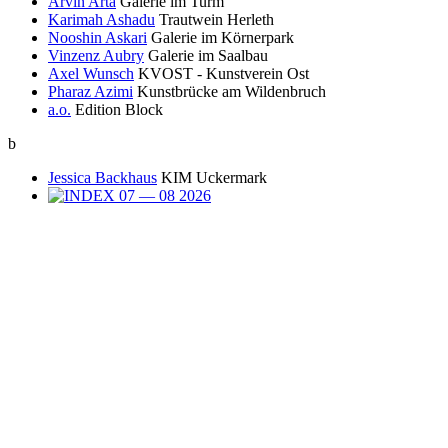
Arvin Arta
Galerie im Turm
Karimah Ashadu
Trautwein Herleth
Nooshin Askari
Galerie im Körnerpark
Vinzenz Aubry
Galerie im Saalbau
Axel Wunsch
KVOST - Kunstverein Ost
Pharaz Azimi
Kunstbrücke am Wildenbruch
a.o.
Edition Block
b
Jessica Backhaus
KIM Uckermark