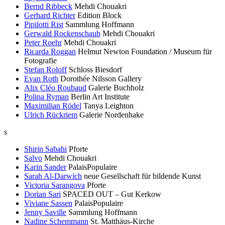
Bernd Ribbeck
Mehdi Chouakri
Gerhard Richter
Edition Block
Pipilotti Rist
Sammlung Hoffmann
Gerwald Rockenschaub
Mehdi Chouakri
Peter Roehr
Mehdi Chouakri
Ricarda Roggan
Helmut Newton Foundation / Museum für
Fotografie
Stefan Roloff
Schloss Biesdorf
Evan Roth
Dorothée Nilsson Gallery
Alix Cléo Roubaud
Galerie Buchholz
Polina Ryman
Berlin Art Institute
Maximilian Rödel
Tanya Leighton
Ulrich Rückriem
Galerie Nordenhake
s
Shirin Sabahi
Pforte
Salvo
Mehdi Chouakri
Karin Sander
PalaisPopulaire
Sarah Al-Darwich
neue Gesellschaft für bildende Kunst
Victoria Sarangova
Pforte
Dorian Sari
SPACED OUT – Gut Kerkow
Viviane Sassen
PalaisPopulaire
Jenny Saville
Sammlung Hoffmann
Nadine Schemmann
St. Matthäus-Kirche