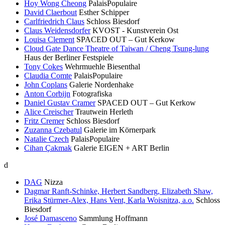
Hoy Wong Cheong
PalaisPopulaire
David Claerbout
Esther Schipper
Carlfriedrich Claus
Schloss Biesdorf
Claus Weidensdorfer
KVOST - Kunstverein Ost
Louisa Clement
SPACED OUT – Gut Kerkow
Cloud Gate Dance Theatre of Taiwan / Cheng Tsung-lung
Haus der Berliner Festspiele
Tony Cokes
Wehrmuehle Biesenthal
Claudia Comte
PalaisPopulaire
John Coplans
Galerie Nordenhake
Anton Corbijn
Fotografiska
Daniel Gustav Cramer
SPACED OUT – Gut Kerkow
Alice Creischer
Trautwein Herleth
Fritz Cremer
Schloss Biesdorf
Zuzanna Czebatul
Galerie im Körnerpark
Natalie Czech
PalaisPopulaire
Cihan Çakmak
Galerie EIGEN + ART Berlin
d
DAG
Nizza
Dagmar Ranft-Schinke, Herbert Sandberg, Elizabeth Shaw,
Erika Stürmer-Alex, Hans Vent, Karla Woisnitza, a.o.
Schloss
Biesdorf
José Damasceno
Sammlung Hoffmann