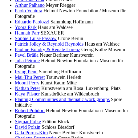
Arthur Palhano
Meyer Riegger
Paolo Ventura
Helmut Newton Foundation / Museum für
Fotografie
Eduardo Paolozzi
Sammlung Hoffmann
Yoora Park
Haus am Waldsee
Hannah Parr
SEXAUER
Sophie-Luise Passow
Crone Berlin
Patrick Jolley & Reynold Reynolds
Haus am Waldsee
Pauline Boudry & Renate Lorenz
Georg Kolbe Museum
Pavel Brăila
Neuer Berliner Kunstverein
Julia Peirone
Helmut Newton Foundation / Museum für
Fotografie
Irving Penn
Sammlung Hoffmann
Mai-Thu Perret
Trautwein Herleth
Mooni Perry
Kunst Raum Mitte
Nathan Peter
Kunstverein am Rosa–Luxemburg–Platz
Kaya Pilsner
Kunstbrücke am Wildenbruch
Planting Communities and thematic work groups
Spore
Initiative
Robert Polidori
Helmut Newton Foundation / Museum für
Fotografie
Sigmar Polke
Edition Block
David Polzin
Schloss Biesdorf
Gala Porras-Kim
Neuer Berliner Kunstverein