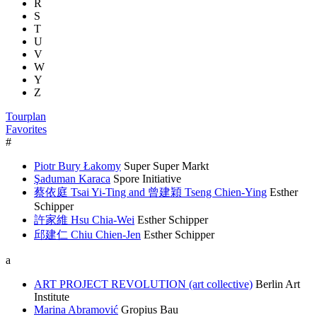
R
S
T
U
V
W
Y
Z
Tourplan
Favorites
#
Piotr Bury Łakomy
Super Super Markt
Şaduman Karaca
Spore Initiative
蔡依庭 Tsai Yi-Ting and 曾建穎 Tseng Chien-Ying
Esther
Schipper
許家維 Hsu Chia-Wei
Esther Schipper
邱建仁 Chiu Chien-Jen
Esther Schipper
a
ART PROJECT REVOLUTION (art collective)
Berlin Art
Institute
Marina Abramović
Gropius Bau