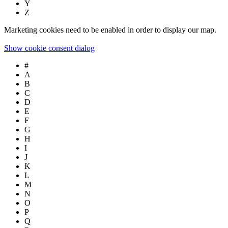
Y
Z
Marketing cookies need to be enabled in order to display our map.
Show cookie consent dialog
#
A
B
C
D
E
F
G
H
I
J
K
L
M
N
O
P
Q