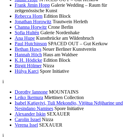
Frank Jimin Hopp
Galerie Wedding – Raum für
zeitgenössische Kunst
Rebecca Horn
Edition Block
Jonathan Horowitz
Trautwein Herleth
Channa Horwitz
Crone Berlin
Sofia Hultén
Galerie Nordenhake
Ana Hupe
Kunstbrücke am Wildenbruch
Paul Hutchinson
SPACED OUT – Gut Kerkow
Bethan Huws
Neuer Berliner Kunstverein
Hannah Höch
Haus am Waldsee
K.H. Hödicke
Edition Block
Birgit Hölmer
Nizza
Hülya Karci
Spore Initiative
i
Dorothy Iannone
MOUNTAINS
Leiko Ikemura
Miettinen Collection
Isabel Katjavivi, Tuli Mekondjo, Vitjitua Ndjiharine und
Nesindano Namises
Spore Initiative
Alexander Iskin
SEXAUER
Carolin Israel
Nizza
Verena Issel
SEXAUER
j