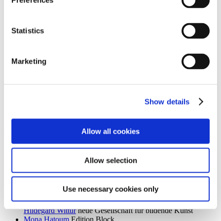
Preferences
Ingrid Goltzsche-Schwarz
Schloss Biesdorf
Dieter Goltzsche
KVOST - Kunstverein Ost
Monika Grabuschnigg
SPACED OUT – Gut Kerkow
Statistics
Isabelle Graeff
SEXAUER
René Graetz
Schloss Biesdorf
Susanne Grau
Kunstbrücke am Wildenbruch
Marketing
Martin Groß
Villa Schöningen
Karolina Grywnowicz
Kunstraum Kreuzberg/Bethanien
Carla Guagliardi
Sammlung Hoffmann
Shilpa Gupta
Hamburger Bahnhof – Nationalgalerie der
Gegenwart
Show details
Renate Göritz
KVOST - Kunstverein Ost
Günter Umberg, Stanley Whitney
Galerie Nordenhake
Allow all cookies
h
Robert Haas
Haus am Waldsee
Marcia Hafif
Galerie Nordenhake
Allow selection
Trulee Hall
Villa Schöningen
Richard Hamilton
Edition Block
Barbara Hammer
Villa Schöningen
Use necessary cookies only
Hans Ticha
KVOST - Kunstverein Ost
Harald Krainer, Lutz Marx, Herbert Meyer, Veronika Patzuda,
Hildegard Wittur
neue Gesellschaft für bildende Kunst
Mona Hatoum
Edition Block