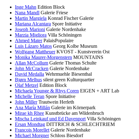
Inge Mahn
Edition Block
Nana Mandl
Galerie Friese
Martin Margiela
Konrad Fischer Galerie
Mariana Alcantara
Spore Initiative
Joseph Marioni
Galerie Nordenhake
Marzia Migliora
Villa Schöningen
Ahmed Mater
PalaisPopulaire
Luis Lázaro Matos
Georg Kolbe Museum
Wolfgang Mattheuer
KVOST - Kunstverein Ost
Monika Maurer-Morgenstern
MOUNTAINS
Allan McCollum
Galerie Thomas Schulte
John McCracken
Galerie Nordenhake
David Medalla
Wehrmuehle Biesenthal
Bjørn Melhus
silent green Kulturquartier
Olaf Metzel
Edition Block
Michaela Younge & Rhys Coren
EIGEN + ART Lab
Michelle Teran
Spore Initiative
John Miller
Trautwein Herleth
Ana María Millán
Galerie im Körnerpark
Mirae kh Rhee
Kunstbrücke am Wildenbruch
Mischa Leinkauf und Ed Davenport
Villa Schöningen
Ersan Mondtag
DITTRICH & SCHLECHTRIEM
François Morellet
Galerie Nordenhake
Michael Morgner
Schloss Biesdorf