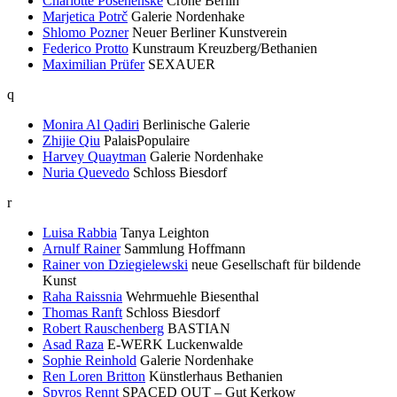
Charlotte Posenenske
Crone Berlin
Marjetica Potrč
Galerie Nordenhake
Shlomo Pozner
Neuer Berliner Kunstverein
Federico Protto
Kunstraum Kreuzberg/Bethanien
Maximilian Prüfer
SEXAUER
q
Monira Al Qadiri
Berlinische Galerie
Zhijie Qiu
PalaisPopulaire
Harvey Quaytman
Galerie Nordenhake
Nuria Quevedo
Schloss Biesdorf
r
Luisa Rabbia
Tanya Leighton
Arnulf Rainer
Sammlung Hoffmann
Rainer von Dziegielewski
neue Gesellschaft für bildende
Kunst
Raha Raissnia
Wehrmuehle Biesenthal
Thomas Ranft
Schloss Biesdorf
Robert Rauschenberg
BASTIAN
Asad Raza
E-WERK Luckenwalde
Sophie Reinhold
Galerie Nordenhake
Ren Loren Britton
Künstlerhaus Bethanien
Spyros Rennt
SPACED OUT – Gut Kerkow