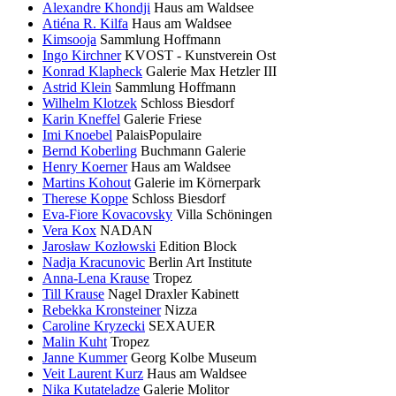
Alexandre Khondji
Haus am Waldsee
Atiéna R. Kilfa
Haus am Waldsee
Kimsooja
Sammlung Hoffmann
Ingo Kirchner
KVOST - Kunstverein Ost
Konrad Klapheck
Galerie Max Hetzler III
Astrid Klein
Sammlung Hoffmann
Wilhelm Klotzek
Schloss Biesdorf
Karin Kneffel
Galerie Friese
Imi Knoebel
PalaisPopulaire
Bernd Koberling
Buchmann Galerie
Henry Koerner
Haus am Waldsee
Martins Kohout
Galerie im Körnerpark
Therese Koppe
Schloss Biesdorf
Eva-Fiore Kovacovsky
Villa Schöningen
Vera Kox
NADAN
Jarosław Kozłowski
Edition Block
Nadja Kracunovic
Berlin Art Institute
Anna-Lena Krause
Tropez
Till Krause
Nagel Draxler Kabinett
Rebekka Kronsteiner
Nizza
Caroline Kryzecki
SEXAUER
Malin Kuht
Tropez
Janne Kummer
Georg Kolbe Museum
Veit Laurent Kurz
Haus am Waldsee
Nika Kutateladze
Galerie Molitor