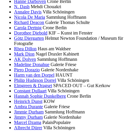
Hanne Darboven
Crone Berlin
N. Dash
Mehdi Chouakri
Annalee Davis
Villa Schöningen
Nicola De Maria
Sammlung Hoffmann
Richard Deacon
Galerie Thomas Schulte
Carola Dertnig
Crone Berlin
Dorothee Diebold
KIF – Kunst im Fenster
Götz Diergarten
Helmut Newton Foundation / Museum für
Fotografie
Rhea Dillon
Haus am Waldsee
Mark Dion
Nagel Draxler Kabinett
AK Dolven
Sammlung Hoffmann
Madeline Donahue
Galerie Friese
Piero Dorazio
Galerie Nordenhake
Harm van den Dorpel
HAUNT
Philip Hudgson Dorrel
Villa Schöningen
Elmgreen & Dragset
SPACED OUT – Gut Kerkow
Constant Dullaart
Villa Schöningen
Hannah Sophie Dunkelberg
Crone Berlin
Heinrich Dunst
KOW
Ambra Durante
Galerie Friese
Jimmie Durham
Sammlung Hoffmann
Jimmy Durham
Galerie Nordenhake
Marcel Dzama
PalaisPopulaire
Albrecht Dürer
Villa Schöningen