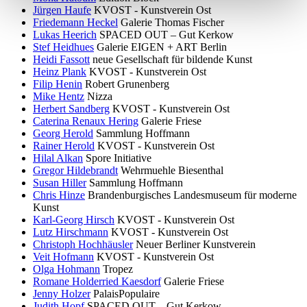
Jürgen Haufe
KVOST - Kunstverein Ost
Friedemann Heckel
Galerie Thomas Fischer
Lukas Heerich
SPACED OUT – Gut Kerkow
Stef Heidhues
Galerie EIGEN + ART Berlin
Heidi Fassott
neue Gesellschaft für bildende Kunst
Heinz Plank
KVOST - Kunstverein Ost
Filip Henin
Robert Grunenberg
Mike Hentz
Nizza
Herbert Sandberg
KVOST - Kunstverein Ost
Caterina Renaux Hering
Galerie Friese
Georg Herold
Sammlung Hoffmann
Rainer Herold
KVOST - Kunstverein Ost
Hilal Alkan
Spore Initiative
Gregor Hildebrandt
Wehrmuehle Biesenthal
Susan Hiller
Sammlung Hoffmann
Chris Hinze
Brandenburgisches Landesmuseum für moderne
Kunst
Karl-Georg Hirsch
KVOST - Kunstverein Ost
Lutz Hirschmann
KVOST - Kunstverein Ost
Christoph Hochhäusler
Neuer Berliner Kunstverein
Veit Hofmann
KVOST - Kunstverein Ost
Olga Hohmann
Tropez
Romane Holderried Kaesdorf
Galerie Friese
Jenny Holzer
PalaisPopulaire
Judith Hopf
SPACED OUT – Gut Kerkow