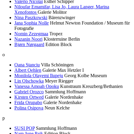
Valerio Nicolai
Esther Schipper
Niloufar Emamifar, Lisa Jo, Laura Langer, Marina
Xenofontos
Galerie Molitor
Nina Paszkowski
Bärenzwinger
Jana Sophia Nolle
Helmut Newton Foundation / Museum für
Fotografie
Nomin Zezegmaa
Tropez
Nazanin Noori
Klosterruine Berlin
Bjørn Nørgaard
Edition Block
o
Oana Stanciu
Villa Schöningen
Albert Oehlen
Galerie Max Hetzler I
Monilola Olayemi Ilupeju
Georg Kolbe Museum
Lin Olschowka
Meyer Riegger
Vanessa Amoah Opoku
Kunstraum Kreuzberg/Bethanien
Gabriel Orozco
Sammlung Hoffmann
Kirsten Ortwed
Galerie Nordenhake
Frida Orupabo
Galerie Nordenhake
Polina Osipova
Neun Kelche
p
SUSI POP
Sammlung Hoffmann
Nam June Paik
Edition Block