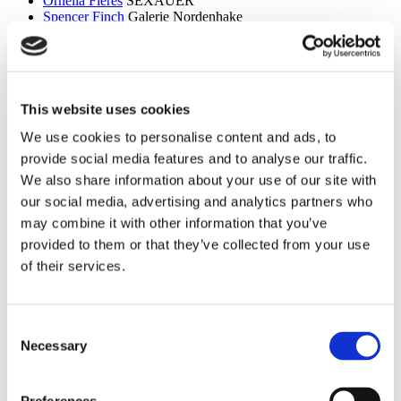
Ornella Fieres
SEXAUER
Spencer Finch
Galerie Nordenhake
Dan Flavin
Sammlung Hoffmann
Itchi Fleischer
Kunstbrücke am Wildenbruch
Sylvie Fleury
Crone Berlin
Flo Maak
NADAN
Ceal Floyer
Edition Block
This website uses cookies
Esther Forse
Villa Schöningen
Friedrich Thieme
Villa Schöningen
We use cookies to personalise content and ads, to
Asana Fujikawa
Galerie Friese
provide social media features and to analyse our traffic.
Paul Fägerskiöld
Galerie Nordenhake
Wieland Förster
Schloss Biesdorf
We also share information about your use of our site with
our social media, advertising and analytics partners who
g
may combine it with other information that you’ve
Meschac Gaba
PalaisPopulaire
provided to them or that they’ve collected from your use
Ellen Gallagher
PalaisPopulaire
of their services.
Isa Genzken
Wehrmuehle Biesenthal
Georges Rousse
Helmut Newton Foundation / Museum für
Fotografie
Bruce Gilden
Fotografiska
Consent
Alexandra Daisy Ginsberg
Villa Schöningen
Necessary
Selection
Fabian Ginsberg
Kienzle Art Foundation
Cristos Gionakos
Galerie Nordenhake
Ben Glas
Kunstbrücke am Wildenbruch
Caterina Gobbi
NADAN