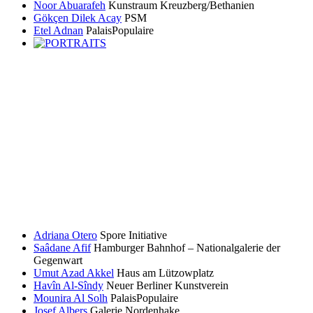
Noor Abuarafeh
Kunstraum Kreuzberg/Bethanien
Gökçen Dilek Acay
PSM
Etel Adnan
PalaisPopulaire
Adriana Otero
Spore Initiative
Saâdane Afif
Hamburger Bahnhof – Nationalgalerie der
Gegenwart
Umut Azad Akkel
Haus am Lützowplatz
Havîn Al-Sîndy
Neuer Berliner Kunstverein
Mounira Al Solh
PalaisPopulaire
Josef Albers
Galerie Nordenhake