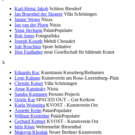
Karl-Heinz Jakob
Schloss Biesdorf
Jan Brueghel der Jüngere
Villa Schöningen
Janine Weger
Nizza
Jan van der Ploeg
Nizza
Yang Jiechang
PalaisPopulaire
Bob Jones
Fotografiska
Joseph Kosuth
Mehdi Chouakri
Jule Roschlau
Spore Initiative
Jörg Faulhaber
neue Gesellschaft für bildende Kunst
k
Eduardo Kac
Kunstraum Kreuzberg/Bethanien
Leon Kahane
Kunstverein am Rosa–Luxemburg–Platz
Christin Kaiser
Villa Schöningen
Anne Kaminsky
Nizza
Sandra Kantanen
Persons Projects
Ozgür Kar
SPACED OUT – Gut Kerkow
Karla Woisnitza
KVOST - Kunstverein Ost
Annette Kelm
PalaisPopulaire
William Kentridge
PalaisPopulaire
Gerhard Kettner
KVOST - Kunstverein Ost
Idris Khan
Wehrmuehle Biesenthal
Maksym Khodak
Neuer Berliner Kunstverein