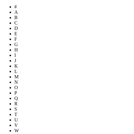
#
A
B
C
D
E
F
G
H
I
J
K
L
M
N
O
P
Q
R
S
T
U
V
W