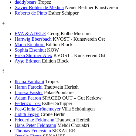
daddybears
Tropez
Xavier Robles de Medina
Neuer Berliner Kunstverein
Roberto de Pinto
Esther Schipper
e
EVA & ADELE
Georg Kolbe Museum
Hartwig Ebersbach
KVOST - Kunstverein Ost
Maria Eichhorn
Edition Block
Sophia Eisenhut
KOW
Erika Stürmer-Alex
KVOST - Kunstverein Ost
Ayşe Erkmen
Edition Block
f
Ileana Farabani
Tropez
Harun Farocki
Trautwein Herleth
Larissa Fassler
PalaisPopulaire
Adam Fearon
SPACED OUT – Gut Kerkow
Federico Tosi
Esther Schipper
Fee-Gloria Grönemeyer
Villa Schöningen
Judith Fegerl
Crone Berlin
Friederike Feldmann
Trautwein Herleth
Hans-Peter Feldmann
Mehdi Chouakri
Thomas Feuerstein
SEXAUER