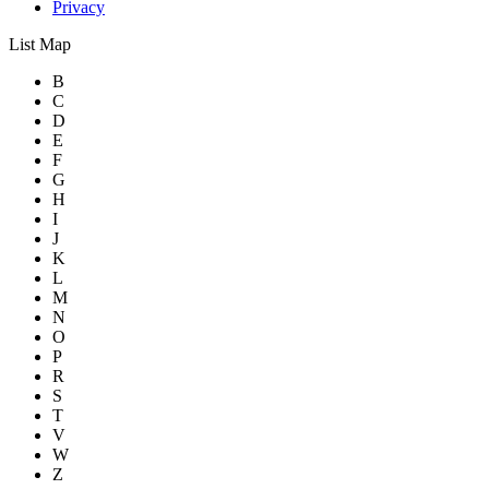
Privacy
List
Map
B
C
D
E
F
G
H
I
J
K
L
M
N
O
P
R
S
T
V
W
Z