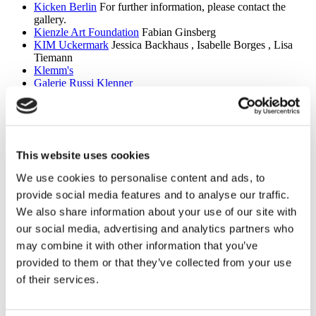
Kicken Berlin
For further information, please contact the
gallery.
Kienzle Art Foundation
Fabian Ginsberg
KIM Uckermark
Jessica Backhaus , Isabelle Borges , Lisa
Tiemann
Klemm's
Galerie Russi Klenner
Klosterruine Berlin
Nazanin Noori
KOW
Heinrich Dunst , Sophia Eisenhut , Simon Lehner
Kunst Raum Mitte
Mooni Perry
KW Institute for Contemporary Art
Kyiv Biennial – A Bird
That cannot land
This website uses cookies
Kunstbrücke am Wildenbruch
Lucius Andres Anhello ,
Pharaz Azimi , Lotta Beckers , Caligola , Ben Glas , Susanne
We use cookies to personalise content and ads, to
Grau , Ana Hupe , Selma Lindgren , Alexander Norton
provide social media features and to analyse our traffic.
(Annita Sleep) , Kaya Pilsner , Mirae kh Rhee , Anton
Steenbock
We also share information about your use of our site with
Kunstraum Kreuzberg/Bethanien
Noor Abuarafeh , Heba Y.
our social media, advertising and analytics partners who
Amin , Maria Thereza Alves , Aram Bartholl , Taysir Batniji ,
may combine it with other information that you’ve
Giselle Beiguelman , Zach Blas , Karolina Grywnowicz , Ana
Hupe , Eduardo Kac , Aline Motta , Rabih Mroué , Vanessa
provided to them or that they’ve collected from your use
Amoah Opoku , Federico Protto
of their services.
Kunstverein am Rosa–Luxemburg–Platz
Nathan Peter
KVOST - Kunstverein Ost
Bernd Bankroth , Horst Bartnig ,
Wolfgang E. Biedermann , Dieter Bock , Dietrich Burger ,