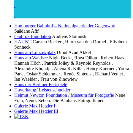
Hamburger Bahnhof – Nationalgalerie der Gegenwart
Saâdane Afif
haubrok foundation
Andreas Slominski
HAUNT
Carsten Becker , Harm van den Dorpel , Elisabeth
Sonneck
Haus am Lützowplatz
Umut Azad Akkel
Haus am Waldsee
Nigin Beck , Rhea Dillon , Robert Haas ,
Hannah Höch , Patrick Jolley & Reynold Reynolds ,
Alexandre Khondji , Atiéna R. Kilfa , Henry Koerner , Yoora
Park , Oskar Schlemmer , Renée Sintenis , Richard Venlet ,
Ian Waelder , Frau von Zinowiew
Haus der Berliner Festspiele
Haverkampf Leistenschneider
Helmut Newton Foundation / Museum für Fotografie
Neue
Frau, Neues Sehen. Die Bauhaus-Fotografinnen
Galerie Max Hetzler I
Galerie Max Hetzler III