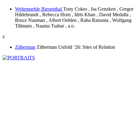
Wehrmuehle Biesenthal
Tony Cokes , Isa Genzken , Gregor
Hildebrandt , Rebecca Horn , Idris Khan , David Medalla ,
Bruce Nauman , Albert Oehlen , Raha Raissnia , Wolfgang
Tillmans , Naama Tsabar , a.o.
z
Zilberman
Zilberman Unfold ‘26: Sites of Relation