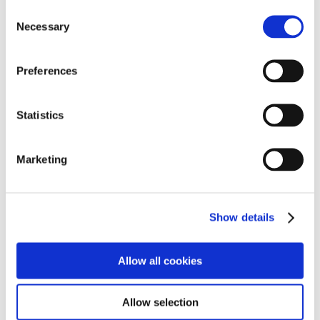
Hartwig Ebersbach , Dieter Goltzsche , Renate Göritz ,
Consent
Jürgen Haufe , Rainer Herold , Karl-Georg Hirsch , Lutz
Necessary
Selection
Hirschmann , Veit Hofmann , Gerhard Kettner , Ingo
Kirchner , Wolfgang Mattheuer , Alfred T. Mörstedt , Rolf
Münzner , Charlotte Elfriede Pauly , Heinz Plank , Herbert
Preferences
Sandberg , Erika Stürmer-Alex , Hans Ticha , Andreas
Wachter , Claus Weidensdorfer , Karla Woisnitza , Axel
Wunsch
Statistics
l
Marketing
Tanya Leighton
Maximilian Rödel
LOOCK Galerie
Gabriele Stötzer
LOUCHE OPS
m
Show details
Michel Majerus Estate
TRON
Galerie Max Mayer
J. Parker Valentine
Meyer Riegger
Lin Olschowka
Allow all cookies
Mies van der Rohe Haus
Richard Sides
Miettinen Collection
Lee Ufan , Leena Luostarinen , Leiko
Ikemura , Lee Bae , a.o.
Allow selection
Galerie Molitor
Niloufar Emamifar, Lisa Jo, Laura Langer,