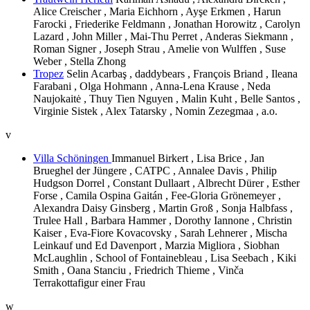
Alice Creischer , Maria Eichhorn , Ayşe Erkmen , Harun
Farocki , Friederike Feldmann , Jonathan Horowitz , Carolyn
Lazard , John Miller , Mai-Thu Perret , Anderas Siekmann ,
Roman Signer , Joseph Strau , Amelie von Wulffen , Suse
Weber , Stella Zhong
Tropez
Selin Acarbaş , daddybears , François Briand , Ileana
Farabani , Olga Hohmann , Anna-Lena Krause , Neda
Naujokaitė , Thuy Tien Nguyen , Malin Kuht , Belle Santos ,
Virginie Sistek , Alex Tatarsky , Nomin Zezegmaa , a.o.
v
Villa Schöningen
Immanuel Birkert , Lisa Brice , Jan
Brueghel der Jüngere , CATPC , Annalee Davis , Philip
Hudgson Dorrel , Constant Dullaart , Albrecht Dürer , Esther
Forse , Camila Ospina Gaitán , Fee-Gloria Grönemeyer ,
Alexandra Daisy Ginsberg , Martin Groß , Sonja Halbfass ,
Trulee Hall , Barbara Hammer , Dorothy Iannone , Christin
Kaiser , Eva-Fiore Kovacovsky , Sarah Lehnerer , Mischa
Leinkauf und Ed Davenport , Marzia Migliora , Siobhan
McLaughlin , School of Fontainebleau , Lisa Seebach , Kiki
Smith , Oana Stanciu , Friedrich Thieme , Vinča
Terrakottafigur einer Frau
w