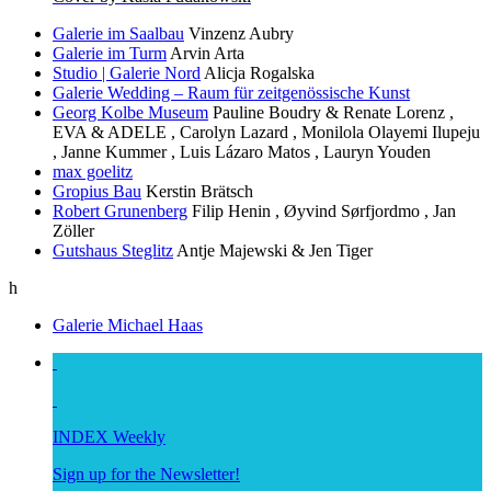
Galerie im Saalbau
Vinzenz Aubry
Galerie im Turm
Arvin Arta
Studio | Galerie Nord
Alicja Rogalska
Galerie Wedding – Raum für zeitgenössische Kunst
Georg Kolbe Museum
Pauline Boudry & Renate Lorenz ,
EVA & ADELE , Carolyn Lazard , Monilola Olayemi Ilupeju
, Janne Kummer , Luis Lázaro Matos , Lauryn Youden
max goelitz
Gropius Bau
Kerstin Brätsch
Robert Grunenberg
Filip Henin , Øyvind Sørfjordmo , Jan
Zöller
Gutshaus Steglitz
Antje Majewski & Jen Tiger
h
Galerie Michael Haas
INDEX Weekly
Sign up for the Newsletter!