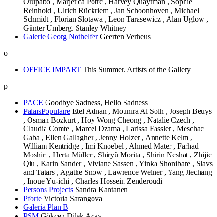
Orupabo , Marjetica Potrč , Harvey Quaytman , Sophie
Reinhold , Ulrich Rückriem , Jan Schoonhoven , Michael
Schmidt , Florian Slotawa , Leon Tarasewicz , Alan Uglow ,
Günter Umberg, Stanley Whitney
Galerie Georg Nothelfer
Geerten Verheus
o
OFFICE IMPART
This Summer. Artists of the Gallery
p
PACE
Goodbye Sadness, Hello Sadness
PalaisPopulaire
Etel Adnan , Mounira Al Solh , Joseph Beuys
, Osman Bozkurt , Hoy Wong Cheong , Natalie Czech ,
Claudia Comte , Marcel Dzama , Larissa Fassler , Meschac
Gaba , Ellen Gallagher , Jenny Holzer , Annette Kelm ,
William Kentridge , Imi Knoebel , Ahmed Mater , Farhad
Moshiri , Herta Müller , Shiryû Morita , Shirin Neshat , Zhijie
Qiu , Karin Sander , Viviane Sassen , Yinka Shonibare , Slavs
and Tatars , Agathe Snow , Lawrence Weiner , Yang Jiechang
, Inoue Yū-ichi , Charles Hossein Zenderoudi
Persons Projects
Sandra Kantanen
Pforte
Victoria Sarangova
Galeria Plan B
PSM
Gökçen Dilek Acay