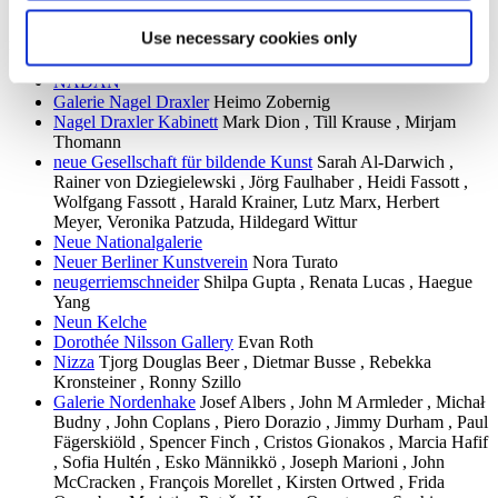
Marina Xenofontos
Use necessary cookies only
n
NADAN
Galerie Nagel Draxler
Heimo Zobernig
Nagel Draxler Kabinett
Mark Dion , Till Krause , Mirjam
Thomann
neue Gesellschaft für bildende Kunst
Sarah Al-Darwich ,
Rainer von Dziegielewski , Jörg Faulhaber , Heidi Fassott ,
Wolfgang Fassott , Harald Krainer, Lutz Marx, Herbert
Meyer, Veronika Patzuda, Hildegard Wittur
Neue Nationalgalerie
Neuer Berliner Kunstverein
Nora Turato
neugerriemschneider
Shilpa Gupta , Renata Lucas , Haegue
Yang
Neun Kelche
Dorothée Nilsson Gallery
Evan Roth
Nizza
Tjorg Douglas Beer , Dietmar Busse , Rebekka
Kronsteiner , Ronny Szillo
Galerie Nordenhake
Josef Albers , John M Armleder , Michał
Budny , John Coplans , Piero Dorazio , Jimmy Durham , Paul
Fägerskiöld , Spencer Finch , Cristos Gionakos , Marcia Hafif
, Sofia Hultén , Esko Männikkö , Joseph Marioni , John
McCracken , François Morellet , Kirsten Ortwed , Frida