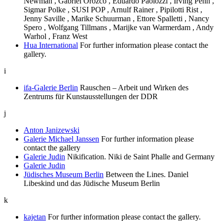
Newman , Gabriel Orozco , Eduardo Paolozzi , Irving Penn ,
Sigmar Polke , SUSI POP , Arnulf Rainer , Pipilotti Rist ,
Jenny Saville , Marike Schuurman , Ettore Spalletti , Nancy
Spero , Wolfgang Tillmans , Marijke van Warmerdam , Andy
Warhol , Franz West
Hua International
For further information please contact the
gallery.
i
ifa-Galerie Berlin
Rauschen – Arbeit und Wirken des
Zentrums für Kunstausstellungen der DDR
j
Anton Janizewski
Galerie Michael Janssen
For further information please
contact the gallery
Galerie Judin
Nikification. Niki de Saint Phalle and Germany
Galerie Judin
Jüdisches Museum Berlin
Between the Lines. Daniel
Libeskind und das Jüdische Museum Berlin
k
kajetan
For further information please contact the gallery.