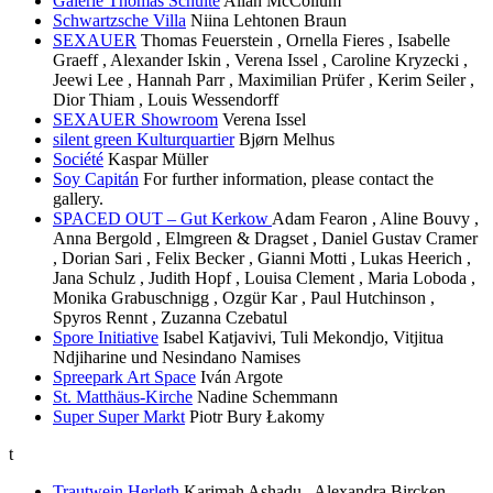
Galerie Thomas Schulte
Allan McCollum
Schwartzsche Villa
Niina Lehtonen Braun
SEXAUER
Thomas Feuerstein , Ornella Fieres , Isabelle
Graeff , Alexander Iskin , Verena Issel , Caroline Kryzecki ,
Jeewi Lee , Hannah Parr , Maximilian Prüfer , Kerim Seiler ,
Dior Thiam , Louis Wessendorff
SEXAUER Showroom
Verena Issel
silent green Kulturquartier
Bjørn Melhus
Société
Kaspar Müller
Soy Capitán
For further information, please contact the
gallery.
SPACED OUT – Gut Kerkow
Adam Fearon , Aline Bouvy ,
Anna Bergold , Elmgreen & Dragset , Daniel Gustav Cramer
, Dorian Sari , Felix Becker , Gianni Motti , Lukas Heerich ,
Jana Schulz , Judith Hopf , Louisa Clement , Maria Loboda ,
Monika Grabuschnigg , Ozgür Kar , Paul Hutchinson ,
Spyros Rennt , Zuzanna Czebatul
Spore Initiative
Isabel Katjavivi, Tuli Mekondjo, Vitjitua
Ndjiharine und Nesindano Namises
Spreepark Art Space
Iván Argote
St. Matthäus-Kirche
Nadine Schemmann
Super Super Markt
Piotr Bury Łakomy
t
Trautwein Herleth
Karimah Ashadu , Alexandra Bircken ,