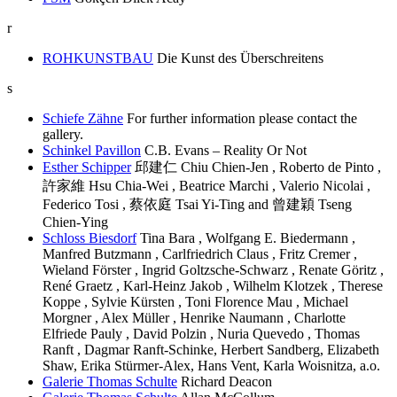
r
ROHKUNSTBAU
Die Kunst des Überschreitens
s
Schiefe Zähne
For further information please contact the
gallery.
Schinkel Pavillon
C.B. Evans – Reality Or Not
Esther Schipper
邱建仁 Chiu Chien-Jen , Roberto de Pinto ,
許家維 Hsu Chia-Wei , Beatrice Marchi , Valerio Nicolai ,
Federico Tosi , 蔡依庭 Tsai Yi-Ting and 曾建穎 Tseng
Chien-Ying
Schloss Biesdorf
Tina Bara , Wolfgang E. Biedermann ,
Manfred Butzmann , Carlfriedrich Claus , Fritz Cremer ,
Wieland Förster , Ingrid Goltzsche-Schwarz , Renate Göritz ,
René Graetz , Karl-Heinz Jakob , Wilhelm Klotzek , Therese
Koppe , Sylvie Kürsten , Toni Florence Mau , Michael
Morgner , Alex Müller , Henrike Naumann , Charlotte
Elfriede Pauly , David Polzin , Nuria Quevedo , Thomas
Ranft , Dagmar Ranft-Schinke, Herbert Sandberg, Elizabeth
Shaw, Erika Stürmer-Alex, Hans Vent, Karla Woisnitza, a.o.
Galerie Thomas Schulte
Richard Deacon