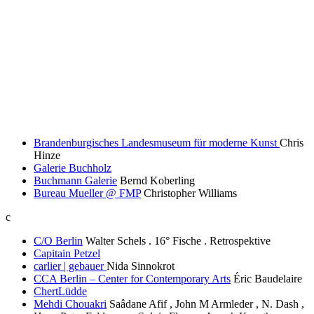
Brandenburgisches Landesmuseum für moderne Kunst
Chris
Hinze
Galerie Buchholz
Buchmann Galerie
Bernd Koberling
Bureau Mueller @ FMP
Christopher Williams
c
C/O Berlin
Walter Schels . 16° Fische . Retrospektive
Capitain Petzel
carlier | gebauer
Nida Sinnokrot
CCA Berlin – Center for Contemporary Arts
Éric Baudelaire
ChertLüdde
Mehdi Chouakri
Saâdane Afif , John M Armleder , N. Dash ,