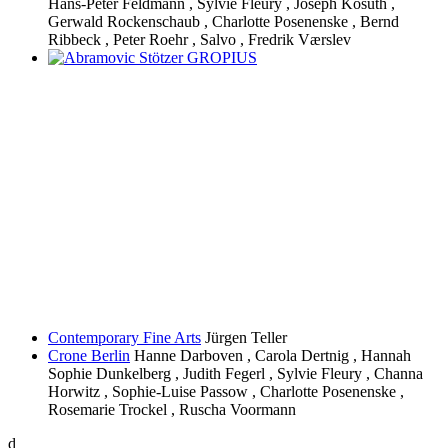
Hans-Peter Feldmann , Sylvie Fleury , Joseph Kosuth ,
Gerwald Rockenschaub , Charlotte Posenenske , Bernd
Ribbeck , Peter Roehr , Salvo , Fredrik Værslev
Contemporary Fine Arts
Jürgen Teller
Crone Berlin
Hanne Darboven , Carola Dertnig , Hannah
Sophie Dunkelberg , Judith Fegerl , Sylvie Fleury , Channa
Horwitz , Sophie-Luise Passow , Charlotte Posenenske ,
Rosemarie Trockel , Ruscha Voormann
d