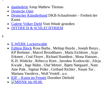
daadgalerie
Anup Mathew Thomas
Deutsche Oper
Deutscher Künstlerbund
DKB-Schaufenster – Freiheit der
Kunst
Galerie Volker Diehl
Vom Winde gestoßen
DITTRICH & SCHLECHTRIEM
e
E-WERK Luckenwalde
Edition Block
Rosa Barba , Mehtap Baydu , Joseph Beuys ,
KP Brehmer , Marcel Broodthaers , Maria Eichhorn , Ayşe
Erkmen , Ceal Floyer , Richard Hamilton , Mona Hatoum ,
K.H. Hödicke , Rebecca Horn , Jarosław Kozłowski , Alicja
Kwade , Inge Mahn , Olaf Metzel , Bjørn Nørgaard , Nam
June Paik , Sigmar Polke , Gerhard Richter , Nasan Tur ,
Mariana Vassileva , Wolf Vostell , a.o.
KIF – Kunst im Fenster
Dorothee Diebold