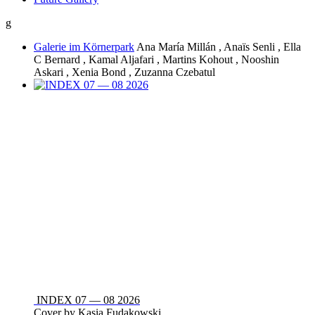
g
Galerie im Körnerpark
Ana María Millán , Anaïs Senli , Ella
C Bernard , Kamal Aljafari , Martins Kohout , Nooshin
Askari , Xenia Bond , Zuzanna Czebatul
INDEX 07 — 08 2026
Cover by Kasia Fudakowski