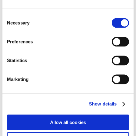
Wolfgang E. Biedermann , Dieter Bock , Dietrich Burger ,
Hartwig Ebersbach , Dieter Goltzsche , Renate Göritz ,
Jürgen Haufe , Rainer Herold , Karl-Georg Hirsch , Lutz
Consent
Hirschmann , Veit Hofmann , Gerhard Kettner , Ingo
Necessary
Selection
Kirchner , Wolfgang Mattheuer , Alfred T. Mörstedt , Rolf
Münzner , Charlotte Elfriede Pauly , Heinz Plank , Herbert
Sandberg , Erika Stürmer-Alex , Hans Ticha , Andreas
Preferences
Wachter , Claus Weidensdorfer , Karla Woisnitza , Axel
Wunsch
Statistics
l
Tanya Leighton
Maximilian Rödel
Marketing
LOOCK Galerie
Gabriele Stötzer
LOUCHE OPS
m
Show details
Michel Majerus Estate
TRON
Galerie Max Mayer
J. Parker Valentine
Meyer Riegger
Lin Olschowka
Mies van der Rohe Haus
Allow all cookies
Miettinen Collection
Lee Ufan , Leena Luostarinen , Leiko
Ikemura , Lee Bae , a.o.