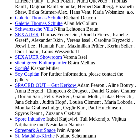
Elfriede Pauly , David Polzin , Nuria Quevedo , Thomas
Ranft , Dagmar Ranft-Schinke, Herbert Sandberg, Elizabeth
Shaw, Erika Stürmer-Alex, Hans Vent, Karla Woisnitza, a.o.
Galerie Thomas Schulte
Richard Deacon
Galerie Thomas Schulte
Allan McCollum
Schwartzsche Villa
Niina Lehtonen Braun
SEXAUER
Thomas Feuerstein , Ornella Fieres , Isabelle
Graeff , Alexander Iskin , Verena Issel , Caroline Kryzecki ,
Jeewi Lee , Hannah Parr , Maximilian Prüfer , Kerim Seiler ,
Dior Thiam , Louis Wessendorff
SEXAUER Showroom
Verena Issel
silent green Kulturquartier
Bjørn Melhus
Société
Kaspar Müller
Soy Capitán
For further information, please contact the
gallery.
SPACED OUT – Gut Kerkow
Adam Fearon , Aline Bouvy ,
Anna Bergold , Elmgreen & Dragset , Daniel Gustav Cramer
, Dorian Sari , Felix Becker , Gianni Motti , Lukas Heerich ,
Jana Schulz , Judith Hopf , Louisa Clement , Maria Loboda ,
Monika Grabuschnigg , Ozgür Kar , Paul Hutchinson ,
Spyros Rennt , Zuzanna Czebatul
Spore Initiative
Isabel Katjavivi, Tuli Mekondjo, Vitjitua
Ndjiharine und Nesindano Namises
Spreepark Art Space
Iván Argote
St. Matthäus-Kirche
Nadine Schemmann