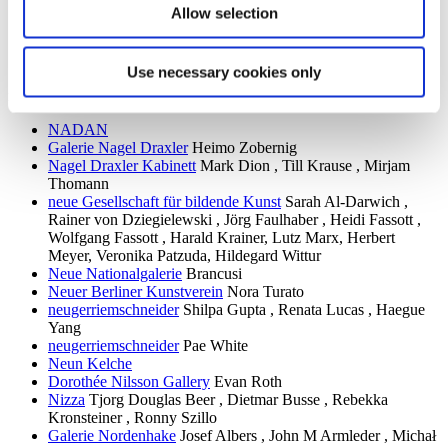
Galerie Molitor
Niloufar Emamifar, Lisa Jo, Laura Langer,
Allow selection
Marina Xenofontos
MOUNTAINS
Martina Kügler , Monika Maurer-
Morgenstern , Dorothy Iannone , Renate Bertlmann
Use necessary cookies only
n
NADAN
Galerie Nagel Draxler
Heimo Zobernig
Nagel Draxler Kabinett
Mark Dion , Till Krause , Mirjam
Thomann
neue Gesellschaft für bildende Kunst
Sarah Al-Darwich ,
Rainer von Dziegielewski , Jörg Faulhaber , Heidi Fassott ,
Wolfgang Fassott , Harald Krainer, Lutz Marx, Herbert
Meyer, Veronika Patzuda, Hildegard Wittur
Neue Nationalgalerie
Brancusi
Neuer Berliner Kunstverein
Nora Turato
neugerriemschneider
Shilpa Gupta , Renata Lucas , Haegue
Yang
neugerriemschneider
Pae White
Neun Kelche
Dorothée Nilsson Gallery
Evan Roth
Nizza
Tjorg Douglas Beer , Dietmar Busse , Rebekka
Kronsteiner , Ronny Szillo
Galerie Nordenhake
Josef Albers , John M Armleder , Michał