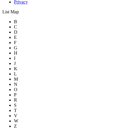
Privacy
List
Map
B
C
D
E
F
G
H
I
J
K
L
M
N
O
P
R
S
T
V
W
Z