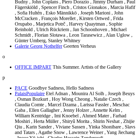
Budny , John Coplans , Piero Dorazio , Jimmy Durham , Paul
Fägerskiöld , Spencer Finch , Cristos Gionakos , Marcia Hafif
, Sofia Hultén , Esko Männikkö , Joseph Marioni , John
McCracken , François Morellet , Kirsten Ortwed , Frida
Orupabo , Marjetica Potrč , Harvey Quaytman , Sophie
Reinhold , Ulrich Rückriem , Jan Schoonhoven , Michael
Schmidt , Florian Slotawa , Leon Tarasewicz , Alan Uglow ,
Günter Umberg, Stanley Whitney
Galerie Georg Nothelfer
Geerten Verheus
o
OFFICE IMPART
This Summer. Artists of the Gallery
p
PACE
Goodbye Sadness, Hello Sadness
PalaisPopulaire
Etel Adnan , Mounira Al Solh , Joseph Beuys
, Osman Bozkurt , Hoy Wong Cheong , Natalie Czech ,
Claudia Comte , Marcel Dzama , Larissa Fassler , Meschac
Gaba , Ellen Gallagher , Jenny Holzer , Annette Kelm ,
William Kentridge , Imi Knoebel , Ahmed Mater , Farhad
Moshiri , Herta Müller , Shiryû Morita , Shirin Neshat , Zhijie
Qiu , Karin Sander , Viviane Sassen , Yinka Shonibare , Slavs
and Tatars , Agathe Snow , Lawrence Weiner , Yang Jiechang
, Inoue Yū-ichi , Charles Hossein Zenderoudi