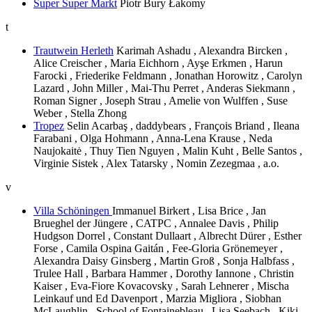
Super Super Markt
Piotr Bury Łakomy
t
Trautwein Herleth
Karimah Ashadu , Alexandra Bircken ,
Alice Creischer , Maria Eichhorn , Ayşe Erkmen , Harun
Farocki , Friederike Feldmann , Jonathan Horowitz , Carolyn
Lazard , John Miller , Mai-Thu Perret , Anderas Siekmann ,
Roman Signer , Joseph Strau , Amelie von Wulffen , Suse
Weber , Stella Zhong
Tropez
Selin Acarbaş , daddybears , François Briand , Ileana
Farabani , Olga Hohmann , Anna-Lena Krause , Neda
Naujokaitė , Thuy Tien Nguyen , Malin Kuht , Belle Santos ,
Virginie Sistek , Alex Tatarsky , Nomin Zezegmaa , a.o.
v
Villa Schöningen
Immanuel Birkert , Lisa Brice , Jan
Brueghel der Jüngere , CATPC , Annalee Davis , Philip
Hudgson Dorrel , Constant Dullaart , Albrecht Dürer , Esther
Forse , Camila Ospina Gaitán , Fee-Gloria Grönemeyer ,
Alexandra Daisy Ginsberg , Martin Groß , Sonja Halbfass ,
Trulee Hall , Barbara Hammer , Dorothy Iannone , Christin
Kaiser , Eva-Fiore Kovacovsky , Sarah Lehnerer , Mischa
Leinkauf und Ed Davenport , Marzia Migliora , Siobhan
McLaughlin , School of Fontainebleau , Lisa Seebach , Kiki