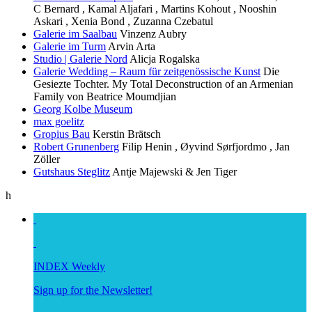
C Bernard , Kamal Aljafari , Martins Kohout , Nooshin
Askari , Xenia Bond , Zuzanna Czebatul
Galerie im Saalbau
Vinzenz Aubry
Galerie im Turm
Arvin Arta
Studio | Galerie Nord
Alicja Rogalska
Galerie Wedding – Raum für zeitgenössische Kunst
Die
Gesiezte Tochter. My Total Deconstruction of an Armenian
Family von Beatrice Moumdjian
Georg Kolbe Museum
max goelitz
Gropius Bau
Kerstin Brätsch
Robert Grunenberg
Filip Henin , Øyvind Sørfjordmo , Jan
Zöller
Gutshaus Steglitz
Antje Majewski & Jen Tiger
h
INDEX Weekly
Sign up for the Newsletter!