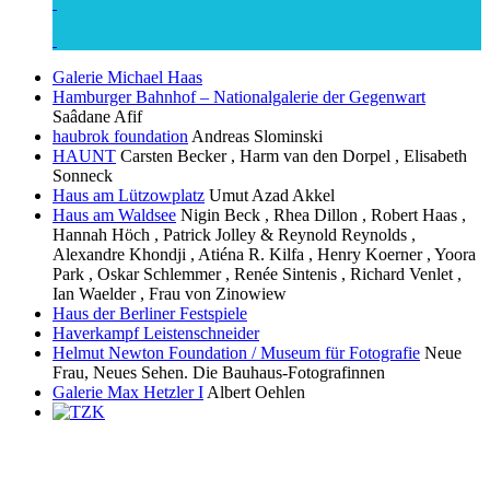
Galerie Michael Haas
Hamburger Bahnhof – Nationalgalerie der Gegenwart
Saâdane Afif
haubrok foundation
Andreas Slominski
HAUNT
Carsten Becker , Harm van den Dorpel , Elisabeth
Sonneck
Haus am Lützowplatz
Umut Azad Akkel
Haus am Waldsee
Nigin Beck , Rhea Dillon , Robert Haas ,
Hannah Höch , Patrick Jolley & Reynold Reynolds ,
Alexandre Khondji , Atiéna R. Kilfa , Henry Koerner , Yoora
Park , Oskar Schlemmer , Renée Sintenis , Richard Venlet ,
Ian Waelder , Frau von Zinowiew
Haus der Berliner Festspiele
Haverkampf Leistenschneider
Helmut Newton Foundation / Museum für Fotografie
Neue
Frau, Neues Sehen. Die Bauhaus-Fotografinnen
Galerie Max Hetzler I
Albert Oehlen