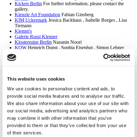
Kicken Berlin
For further information, please contact the
gallery.
Kienzle Art Foundation
Fabian Ginsberg
KIM Uckermark
Jessica Backhaus , Isabelle Borges , Lisa
Tiemann
Klemm's
Galerie Russi Klenner
Klosterruine Berlin
Nazanin Noori
KOW
Heinrich Dunst , Sophia Eisenhut , Simon Lehner
Künstlerhaus Bethanien
Ren Loren Britton
Kunst Raum Mitte
Mooni Perry
KW Institute for Contemporary Art
Kyiv Biennial – A Bird
That cannot land
Kunstbrücke am Wildenbruch
Lucius Andres Anhello ,
This website uses cookies
Pharaz Azimi , Lotta Beckers , Caligola , Ben Glas , Susanne
Grau , Ana Hupe , Selma Lindgren , Alexander Norton
We use cookies to personalise content and ads, to
(Annita Sleep) , Kaya Pilsner , Mirae kh Rhee , Anton
provide social media features and to analyse our traffic.
Steenbock
Kunstraum Kreuzberg/Bethanien
Noor Abuarafeh , Heba Y.
We also share information about your use of our site with
Amin , Maria Thereza Alves , Aram Bartholl , Taysir Batniji ,
our social media, advertising and analytics partners who
Giselle Beiguelman , Zach Blas , Karolina Grywnowicz , Ana
may combine it with other information that you’ve
Hupe , Eduardo Kac , Aline Motta , Rabih Mroué , Vanessa
Amoah Opoku , Federico Protto
provided to them or that they’ve collected from your use
Kunstverein am Rosa–Luxemburg–Platz
Nathan Peter
of their services.
KVOST - Kunstverein Ost
Bernd Bankroth , Horst Bartnig ,