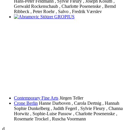
Hans-Peter Feldmann , Sylvie Fleury , Joseph Kosuth ,
Gerwald Rockenschaub , Charlotte Posenenske , Bernd
Ribbeck , Peter Roehr , Salvo , Fredrik Værslev
Contemporary Fine Arts
Jürgen Teller
Crone Berlin
Hanne Darboven , Carola Dertnig , Hannah
Sophie Dunkelberg , Judith Fegerl , Sylvie Fleury , Channa
Horwitz , Sophie-Luise Passow , Charlotte Posenenske ,
Rosemarie Trockel , Ruscha Voormann
d