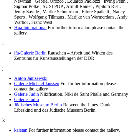
Newman , Gabriel Orozco , Eduardo Paolozzi , Irving Penn ,
Sigmar Polke , SUSI POP , Arnulf Rainer , Pipilotti Rist ,
Jenny Saville , Marike Schuurman , Ettore Spalletti , Nancy
Spero , Wolfgang Tillmans , Marijke van Warmerdam , Andy
Warhol , Franz West
Hua International
For further information please contact the
gallery.
i
ifa-Galerie Berlin
Rauschen – Arbeit und Wirken des
Zentrums für Kunstausstellungen der DDR
j
Anton Janizewski
Galerie Michael Janssen
For further information please
contact the gallery
Galerie Judin
Nikification. Niki de Saint Phalle and Germany
Galerie Judin
Jüdisches Museum Berlin
Between the Lines. Daniel
Libeskind und das Jüdische Museum Berlin
k
kajetan
For further information please contact the gallery.