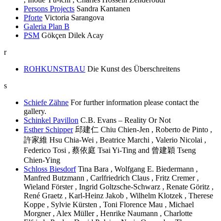
Persons Projects
Sandra Kantanen
Pforte
Victoria Sarangova
Galeria Plan B
PSM
Gökçen Dilek Acay
r
ROHKUNSTBAU
Die Kunst des Überschreitens
s
Schiefe Zähne
For further information please contact the
gallery.
Schinkel Pavillon
C.B. Evans – Reality Or Not
Esther Schipper
邱建仁 Chiu Chien-Jen , Roberto de Pinto ,
許家維 Hsu Chia-Wei , Beatrice Marchi , Valerio Nicolai ,
Federico Tosi , 蔡依庭 Tsai Yi-Ting and 曾建穎 Tseng
Chien-Ying
Schloss Biesdorf
Tina Bara , Wolfgang E. Biedermann ,
Manfred Butzmann , Carlfriedrich Claus , Fritz Cremer ,
Wieland Förster , Ingrid Goltzsche-Schwarz , Renate Göritz ,
René Graetz , Karl-Heinz Jakob , Wilhelm Klotzek , Therese
Koppe , Sylvie Kürsten , Toni Florence Mau , Michael
Morgner , Alex Müller , Henrike Naumann , Charlotte