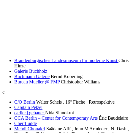
Brandenburgisches Landesmuseum für moderne Kunst
Chris
Hinze
Galerie Buchholz
Buchmann Galerie
Bernd Koberling
Bureau Mueller @ FMP
Christopher Williams
c
C/O Berlin
Walter Schels . 16° Fische . Retrospektive
Capitain Petzel
carlier | gebauer
Nida Sinnokrot
CCA Berlin – Center for Contemporary Arts
Éric Baudelaire
ChertLüdde
Mehdi Chouakri
Saâdane Afif , John M Armleder , N. Dash ,