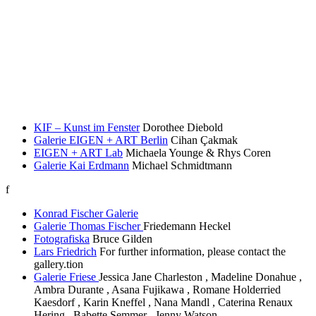
KIF – Kunst im Fenster
Dorothee Diebold
Galerie EIGEN + ART Berlin
Cihan Çakmak
EIGEN + ART Lab
Michaela Younge & Rhys Coren
Galerie Kai Erdmann
Michael Schmidtmann
f
Konrad Fischer Galerie
Galerie Thomas Fischer
Friedemann Heckel
Fotografiska
Bruce Gilden
Lars Friedrich
For further information, please contact the
gallery.tion
Galerie Friese
Jessica Jane Charleston , Madeline Donahue ,
Ambra Durante , Asana Fujikawa , Romane Holderried
Kaesdorf , Karin Kneffel , Nana Mandl , Caterina Renaux
Hering , Babette Semmer , Jenny Watson