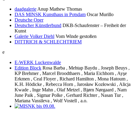
daadgalerie
Anup Mathew Thomas
DAS MINSK Kunsthaus in Potsdam
Oscar Murillo
Deutsche Oper
Deutscher Künstlerbund
DKB-Schaufenster – Freiheit der
Kunst
Galerie Volker Diehl
Vom Winde gestoßen
DITTRICH & SCHLECHTRIEM
e
E-WERK Luckenwalde
Edition Block
Rosa Barba , Mehtap Baydu , Joseph Beuys ,
KP Brehmer , Marcel Broodthaers , Maria Eichhorn , Ayşe
Erkmen , Ceal Floyer , Richard Hamilton , Mona Hatoum ,
K.H. Hödicke , Rebecca Horn , Jarosław Kozłowski , Alicja
Kwade , Inge Mahn , Olaf Metzel , Bjørn Nørgaard , Nam
June Paik , Sigmar Polke , Gerhard Richter , Nasan Tur ,
Mariana Vassileva , Wolf Vostell , a.o.